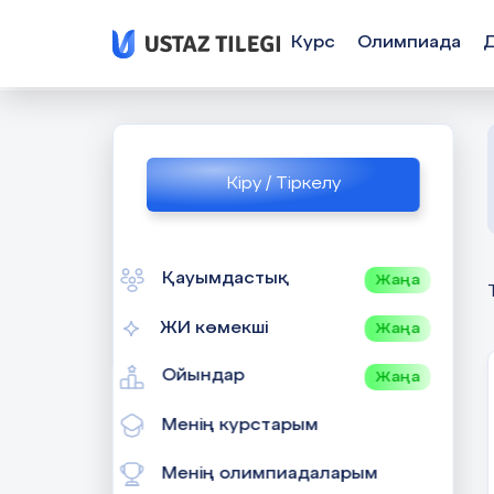
Курс
Олимпиада
Кіру / Тіркелу
Қауымдастық
Жаңа
ЖИ көмекші
Жаңа
Ойындар
Жаңа
Менің курстарым
Менің олимпиадаларым