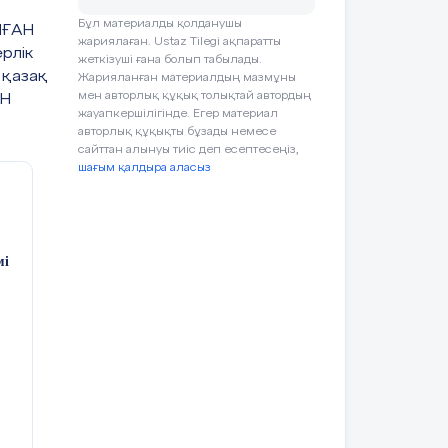
Бұл материалды қолданушы
ЛҒАН
жариялаған. Ustaz Tilegi ақпаратты
рлік
жеткізуші ғана болып табылады.
 қазақ
Жарияланған материалдың мазмұны
мен авторлық құқық толықтай автордың
ЕН
жауапкершілігінде. Егер материал
авторлық құқықты бұзады немесе
сайттан алынуы тиіс деп есептесеңіз,
шағым қалдыра аласыз
ай
түп
ік,
мі
–
йін