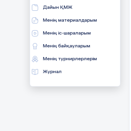
Дайын ҚМЖ
Менің материалдарым
Менің іс-шараларым
Менің байқауларым
Менің турнирлерлерім
Журнал