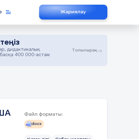
р
Жариялау
теңіз
ер, дидактикалық
Толығырақ
 басқа 400 000-астам
ША
Файл форматы:
docx