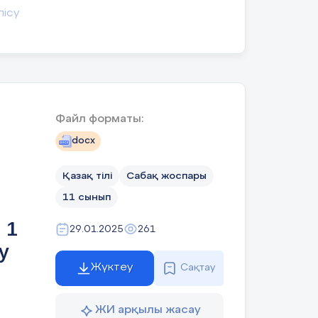
лісу
_____________________________________________
Файл форматы:
docx
_____________________________________________
кір
Қазақ тілі
Сабақ жоспары
11 сынып
л
 1
29.01.2025
261
у
Жүктеу
Сақтау
ушы
дың
ЖИ арқылы жасау