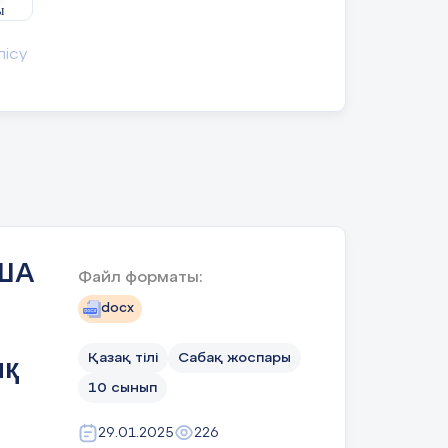
ы
лісу
ның
м
н,
ША
Файл форматы:
docx
удан
ше
Қазақ тілі
Сабақ жоспары
ық
10 сынып
29.01.2025
226