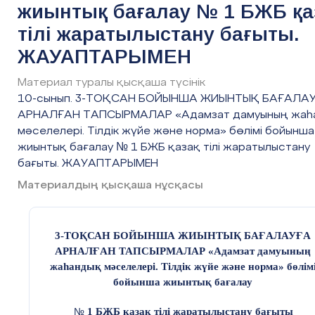
Қозғалыс – тіршіліктірегі. Спортпен айналысып,
жиынтық бағалау № 1 БЖБ қа
тілі жаратылыстану бағыты.
денешынықтыру жаттығуларын жасайтын адамның жұмыс
істеу
қабілеті жоғары болады. Спорт адамның түрлі ауруға
қарсы тұру
ЖАУАПТАРЫМЕН
көмектеседі: тыныс алу мүшелерінің жұмысын жақсартып, жүре
бұлшық еттерін шынықтырады, зат
алмасудың қалыпты жүруін
Материал туралы қысқаша түсінік
қамтамасыз етеді.
10-сынып. 3-ТОҚСАН БОЙЫНША ЖИЫНТЫҚ БАҒАЛА
АРНАЛҒАН ТАПСЫРМАЛАР «Адамзат дамуының жаһ
2. Еңбек пен демалысты дұрыс ұйымдастыру. Адам өмірінде еңб
басты орын алады. Еңбек ету арқылы адам өзіне
қажетті
мәселелері. Тілдік жүйе және норма» бөлімі бойынша
жағдайларды жасайды. Бірақ шектен тыс еңбек ету
жиынтық бағалау № 1 БЖБ қазақ тілі жаратылыстану
бағыты. ЖАУАПТАРЫМЕН
ағзаның қажуына әкеп соқтырады. Сондықтан да еңбек етумен
Материалдың қысқаша нұсқасы
демалысты дұрыс үйлестіре білу қажет. Бұл – адам ағзасындағы
барлық мүшелердің жұмысын жақсартады.
3. Дұрыс тамақтана білу. Дұрыс тамақтанудың нәтижесінде ас
3-ТОҚСАН БОЙЫНША ЖИЫНТЫҚ БАҒАЛАУҒА
қорыту мүшелерінің жұмысы жақсарады, зат алмасу процестері
АРНАЛҒАН ТАПСЫРМАЛАР «Адамзат дамуының
қалыпты жүреді. Адамның ұзақ өмір сүруіне
жаһандық мәселелері. Тілдік жүйе және норма» бөлім
бойынша жиынтық бағалау
дұрыс тамақтанудың да әсері бар. Көбіне көкөніс, жеміс-жидекте
пайдалану, тамақтану ережелерін мұқият сақтау, майлы тағамдар
1 БЖБ қазақ тілі жаратылыстану бағыты
№
шектеп пайдалануды естен шығармау