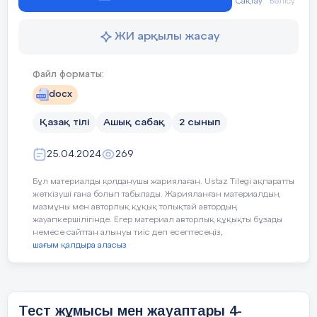
мақсаттары
Сақтау
Бөлісу
2.3.6.1 бас ә
Сөйлем сөздерден құралады. Сөйлемдегі сөздер бір – б
Балалар мектепке келді.
ЖИ арқылы жасау
Сабақтың мақсаты
Сөз таптарын 
Файл форматы:
Сөз дыбыстардан тұрады
docx
Дыбысты естиміз айтамыз
Қазақ тілі
Ашық сабақ
2 сынып
25.04.2024
269
Сабақтың
Педагогтің әрекет
Бұл материалды қолданушы жариялаған. Ustaz Tilegi ақпаратты
жеткізуші ғана болып табылады. Жарияланған материалдың
кезеңі\уақыт
мазмұны мен авторлық құқық толықтай автордың
Сынып жұмысы
Сабақтың
жауапкершілігінде. Егер материал авторлық құқықты бұзады
немесе сайттан алынуы тиіс деп есептесеңіз,
47– сабақ. Сөйлем
Сабақтың
ортасы
Психологиялық ахуал
шағым қалдыра аласыз
25 минут
Сабақтың мақсаты
:
басы
Оқушылармен сәлемдесу
Ұжымдық
Мәтін мазмұны бойынша ойын айтады
13 минут
Сабаққа дайынбыз ба?
Тест жұмысы мен жауаптары 4-
жұмыс