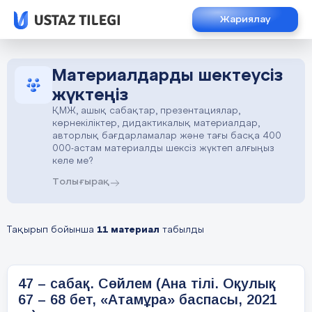
Жариялау
Материалдарды шектеусіз
жүктеңіз
ҚМЖ, ашық сабақтар, презентациялар,
көрнекіліктер, дидактикалық материалдар,
авторлық бағдарламалар және тағы басқа 400
000-астам материалды шексіз жүктеп алғыңыз
келе ме?
Толығырақ
Тақырып бойынша
11 материал
табылды
47 – сабақ. Сөйлем (Ана тілі. Оқулық
67 – 68 бет, «Атамұра» баспасы, 2021