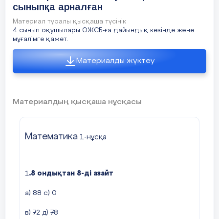
сыныпқа арналған
Кестеден дәнді дақылдар атауын табады
Көңіл – күйіміз қандай?
5
Материал туралы қысқаша түсінік
Ендеше
сабағымызды
бастайық
4 сынып оқушылары ОЖСБ-ға дайындық кезінде және
минут
мұғалімге қажет.
Сөйлем дегеніміз не?
Сабағымыз сәтті болсын!
Материалды жүктеу
Сабақта
бір - бірімізді
Қызығушылы
Сөз неден тұрады?
Сабақта
уақытты
ғын ояту
Дыбыс дегеніміз не?
Материалдың қысқаша нұсқасы
Сабақта
тапсырмаларға
Сабаққа
қатсықанда
Математика
1-нұсқа
Нүкте, үтір, леп белгісі, сұрақ белгісі, сызық
«Қоржын» әдісі бойынша топқа бөлу
тыныс белгілері
Білім тексеру
1
.8 ондықтан 8-ді азайт
«Текемет басу» әдісі
а) 88 с) 0
Сұрақ –жауап
в) 72 д) 78