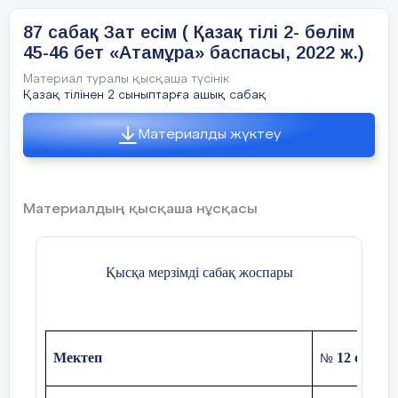
Оқушылардың зейінін сабаққа аудару Сабаққа дайынб
10 минут
87 сабақ Зат есім ( Қазақ тілі 2- бөлім
45-46 бет «Атамұра» баспасы, 2022 ж.)
Көңіл – күйіміз қандай?
Материал туралы қысқаша түсінік
Ендеше
сабағымызды
бастайық?
Қазақ тілінен 2 сыныптарға ашық сабақ
Материалды жүктеу
«Көңіл – күй» психологиялық ахуал
Психологиялық
Кәне, кәне тұрайық
ахуал
Материалдың қысқаша нұсқасы
қалыптастыру
.
Үлкен шеңбер құрайық.
Тұрсақ енді шеңберге
Қысқа мерзімді сабақ жоспары
Алақанды ұрайық
Сабағымыз сәтті болсын
Мектеп
12 орта м
№
Тренинг
ережесі
Бүгінгі сабағымыздың мақсатына жеттейік
2 минут