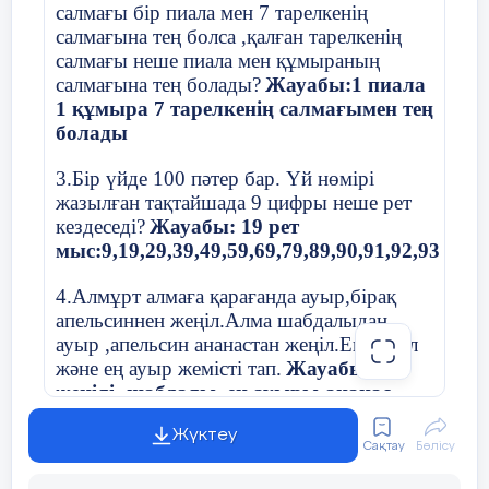
сағатта қанша жол жүрді?
салмағы бір пиала мен 7 тарелкенің
салмағына тең болса ,қалған тарелкенің
а) 6 км с)4 км
салмағы неше пиала мен құмыраның
салмағына тең болады?
Жауабы:1 пиала
в)20 км д)21 км
1 құмыра 7 тарелкенің салмағымен тең
болады
11.Жүк пайызы 8 сағатта 256 км жол
жүрді.Жүрдек пойыз жүк пойызынан
Дескриптор
3.Бір үйде 100 пәтер бар. Үй нөмірі
сағатына 22 км жылдам жүреді.Жүрдек
жазылған тақтайшада 9 цифры неше рет
пойыз 5 сағатта қанша км жол
жүреді?
Кестені толтырады
1балл
кездеседі?
Жауабы: 19 рет
Сабақтың
Сабақты
бекіту
және
саралау
а)270 км с) 278 км
мыс:9,19,29,39,49,59,69,79,89,90,91,92,93,94,9
1балл
Жазу коллеграфиясын сақтап жазады
Соңы
Саралау
тапсырмасымен
жұмыс ұйымдастыру
в)160 км д)66 км
Сергіту сәті
«Отырып, тұру»
4.Алмұрт алмаға қарағанда ауыр,бірақ
апельсиннен жеңіл.Алма шабдалыдан
5 минут
1.деңгей:
2
12.Тік төртбұрыштың ауданы 96 см
,бір
Топпен жұмыс
ауыр ,апельсин ананастан жеңіл.Ең жеңіл
қабырғасы- 12 см.Тік төртбұрыштың
және ең ауыр жемісті тап.
Бекіту
Ұнды неден жасалатынан айт
Жауабы: Ең
периметрін есепте.
1 топ Сәйкестердіру «Киндер тәттілері»
жеңілі -шабдалы, ең ауыры-ананас
2.деңгей:
ұ
а) 96 см с) 40 см
Ұнның түсі қандай екенін айт
2топ Зат есімді ажырату «Қойшының қ
Жүктеу
5.Немересі атасынан жасы нешеде екенін
жымдық жұмыс
Сақтау
Бөлісу
сұрады.Атасы былай деп жауап берді.
в)20 см д)36 см
3топ « Тарссия» әдісі
«Егер мен осы өмір сүрген жасымның