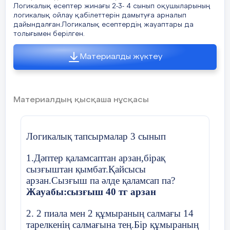
кішкентай доп бар.Үлкен доптар кіші
Жеке жұмыс
Логикалық есептер жинағы 2-3- 4 сынып оқушыларының
логикалық ойлау қабілеттерін дамытуға арналып
доптардан неше есе артық?
Өлеңді көшіріп жаз.
Адамға қатысты сөздерге кім? кімдер?, затт
дайындалған.Логикалық есептердің жауаптары да
10 минут
не? нелер? деген сұрақ қойыл
толығымен берілген.
а) 8 есе с) 4 есе
Атасындай бар астың –
Материалды жүктеу
в) 3 есе д) 2 есе
Тұр ғажайып ақ бидай.
Дәптермен жұмыс
9.4 төсек жамылғысына 16 метр мата
Асырайтын барша елді
жұмсалады.Осындай 8 жамылғыға қанша
2-тапсырма
мата кетеді?
Материалдың қысқаша нұсқасы
Біздің байлық – ақ бидай!
Жазылым;
11- жаттығу
а)8 метр
Ермек Өтетілеу
Кестені толтыр
Логикалық тапсырмалар 3 сынып
в) 32 метр
Алма, лақ, қалалар, қариялар, бала, ойы
1.Дәптер қаламсаптан арзан,бірақ
с) 2 метр
ЕББҚ
Сөйлемдерді көшіріп жаз.
мұғалімдер.
сызғыштан қымбат.Қайсысы
арзан.Сызғыш па әлде қаламсап па?
д) 12 метр
Кім?
Не?
Кімд
Жауабы:сызғыш 40 тг арзан
10.Бір күнде туристер 100 км жол жүрді.84
км жолды олар автобуспен,қалғанын жаяу
2. 2 пиала мен 2 құмыраның салмағы 14
төрт сағатта жүрген болса, туристер бір
тарелкенің салмағына тең.Бір құмыраның