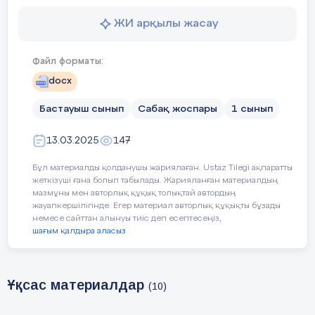
Мәтін 
Сабақтың мақсаты
ЖИ арқылы жасау
Кестед
Файл форматы:
docx
Мәтін 
Бағалау критерийі
Бастауыш сынып
Сабақ жоспары
1 сынып
Кестед
13.03.2025
147
Бұл материалды қолданушы жариялаған. Ustaz Tilegi ақпаратты
жеткізуші ғана болып табылады. Жарияланған материалдың
мазмұны мен авторлық құқық толықтай автордың
Сабақтың
Педагогтің әрекеті
жауапкершілігінде. Егер материал авторлық құқықты бұзады
немесе сайттан алынуы тиіс деп есептесеңіз,
кезеңі\уақыт
шағым қалдыра аласыз
Оқушылармен сәлемдесу
Сабақтың
Ұқсас материалдар
(10)
Оқушыларды түгендеу
басы