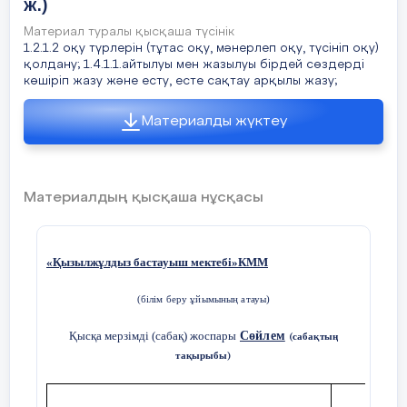
ж.)
Материал туралы қысқаша түсінік
1.2.1.2 оқу түрлерін (тұтас оқу, мәнерлеп оқу, түсініп оқу)
қолдану; 1.4.1.1.айтылуы мен жазылуы бірдей сөздерді
көшіріп жазу және есту, есте сақтау арқылы жазу;
Материалды жүктеу
Материалдың қысқаша нұсқасы
«Қызылжұлдыз бастауыш мектебі»КММ
(білім беру ұйымының атауы)
Қысқа мерзімді (сабақ) жоспары
Сөйлем
(саба
ты
қ
ң
та
ырыбы)
қ