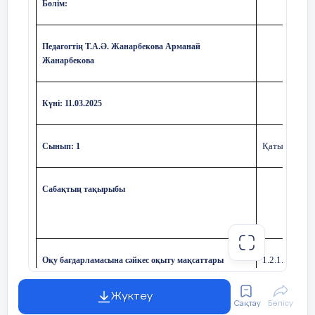
Бөлім:
Педагогтің Т.А.Ә. Жанарбекова Арманай
Жанарбекова
Күні: 11.03.2025
Қатысушылар
Сынып: 1
Сабақтың тақырыбы
1.2.1.2 оқу т
Оқу бағдарламасына сәйкес оқыту мақсаттары
1.4.1.1.айты
Жүктеу
Сақтау
Бөлісу