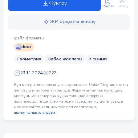
Жүктеу
Сақтау
Бөлісу
Егер
F
фигурасын
F
фигурасына бейнелен
1
арақашықтықтары бірдей қатынаста өзгерс
ұқсас
.
ЖИ арқылы жасау
Белгіленуі:
F
∼
F
.
1
Файл форматы:
Яғни
F
фигурасының
A
мен
B
нүктелері
F
docx
бейнеленіп,
k
∙
AB
=
A
B
теңдігі орындал
1
1
аталады. Мұндағы
k
саны – ұқсастық коэф
Геометрия
Сабақ жоспары
9 сынып
k
= 1 болғанда нүктелердің арақашықтығы 
23.11.2024
222
ұқсастық түрлендірудің дербес жағдайы б
Бұл материалды қолданушы жариялаған. Ustaz Tilegi ақпаратты
⠀
Ұқсас фигуралардың қасиеттері
жеткізуші ғана болып табылады. Жарияланған материалдың
мазмұны мен авторлық құқық толықтай автордың
жауапкершілігінде. Егер материал авторлық құқықты бұзады
Ұ
қ
сас фигуралардың сәйкес бұрыштары
немесе сайттан алынуы тиіс деп есептесеңіз,
пропорционал болады;
шағым қалдыра аласыз
Кез келген фигура өзіне-өзі ұқсас және
Яғни,
F
∼
F
,
k
= 1;