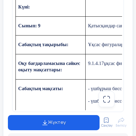
Күні:
Сынып: 9
Қатысқандар саны: Қа
Сабақтың тақырыбы:
Ұқсас фигуралар және
Оқу бағдарламасына сәйкес
9.1.4.17ұқсас фигурал
оқыту мақсаттары:
Сабақтың мақсаты:
- үшбұрыш биссектрис
- үшбұрыш биссектрис
Құндылықтар:
Бірлік және ынтымақ
Жүктеу
Сақтау
Бөлісу
-
Командада жұмыс істей