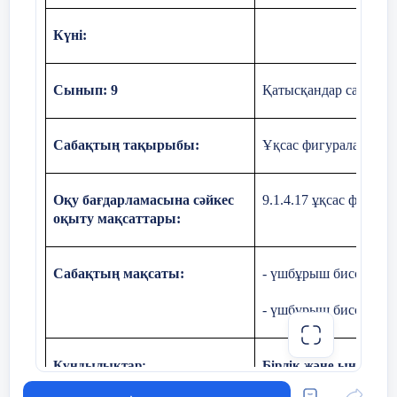
25минут
мотетия кезінде АВС үшбұрышынан
Күні:
алынған үшбұрышты салыңдар
Сынып: 9
Қатысқандар саны: Қ
Сабақтың тақырыбы:
Ұқсас фигуралар жән
Оқу бағдарламасына сәйкес
9.1.4.17 ұқсас фигур
оқыту мақсаттары:
Жалпы
\Есептер шығару\
Сабақтың мақсаты:
- үшбұрыш биссектри
сыныппен
1.
Үшбұрыштардың қабырғалары 5 см, 7 с
жұмыс.
үлкен қабырғасы 21 см-ге тең болса, оны
- үшбұрыш биссектри
2.
Үшбұрыштардың қабырғалары 8 дм, 16 
үшбұрыштың периметрі 55 дм. Екінші үш
3.
Бірінші квадраттың периметрі 24 см, а
Құндылықтар:
Бірлік және ынтымақ
болса, екі квадраттың ұқсастық коэффиент