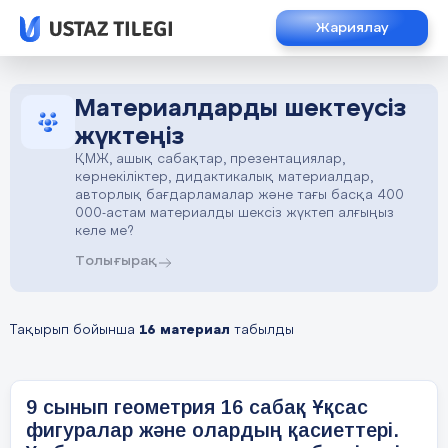
Жариялау
Материалдарды шектеусіз
жүктеңіз
ҚМЖ, ашық сабақтар, презентациялар,
көрнекіліктер, дидактикалық материалдар,
авторлық бағдарламалар және тағы басқа 400
000-астам материалды шексіз жүктеп алғыңыз
келе ме?
Толығырақ
Тақырып бойынша
16 материал
табылды
9 сынып геометрия 16 сабақ Ұқсас
фигуралар және олардың қасиеттері.