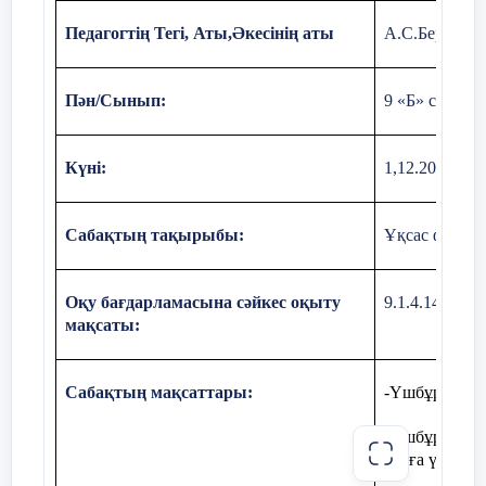
АВС, ВК биссектриса, қасиеті бойынша:
∆
Педагогтің Тегі, Аты,Әкесінің аты
А.С.Бермано
=
Пән/Сынып:
9 «Б» сыныбы
=
Күні:
1,12.2023
2
, 6 – 2x = 4x. x = 1. АК=1см.
№
1
№
Сабақтың тақырыбы:
Ұқсас фигура
АВК қарастырамыз, АЕ биссектриса,
∆
Теорема:
Үшбұрыштың биссектрисасы қа
=
іргелес екі қабырғаға пропорционал кесін
Оқу бағдарламасына сәйкес оқыту
9.1.4.14үшбұ
мақсаты:
,
Оқушыларды жұпқа біріктіріптеореманы
=
үшбұрышы және оның
Сабақтың мақсаттары:
-Үшбұрыштар 
,
биссектрисы үшін жазуды ұсыну.
-Үшбұрыштар 
алуға үйрету
=