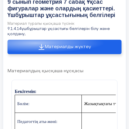
«Бүгін мен сабақта ... қайталадым»
9 сынып геометрия 7 сабақ Ұқсас
тілекте
ахуал туындату;
фигуралар және олардың қасиеттері.
«Бүгін мен сабақта ... бекіттім»
Үшбұрыштар ұқсастығының белгілері
5мин
Сабақ
Оқушыларды түгелдеу;
мұғалі
Материал туралы қысқаша түсінік
Үй тапсырмасын беремін
туында
Сабақтың мақсатымен
9.1.4.14үшбұрыштар ұқсастығы белгілерін білу және
жүгіну
қолдану;
таныстыру
Материалды жүктеу
Сабақтың
Бүгінгі тақырыпты қысқаша слайдпен тү
келтіреді
басы
Материалдың қысқаша нұсқасы
Оқушылар:
слайдқа қарап тақырыпты тү
жерлері болса, мұғалімнен сұрайды
10 минут
Теореманы дәлелдемес бұрын, үшбұрышт
Бекітемін:
формулаларын төмендегі суреттерді талқ
Бөлім:
Жазықтықтағы түрленд
АВС
үшбұрышының
аудан
Педагогтің аты-жөні: