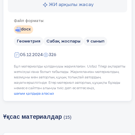
ЖИ арқылы жасау
-Өзгелерге мейірімділі
Файл форматы:
- Айналасындағыларға к
docx
Әділдік және жауапке
Геометрия
Сабақ жоспары
9 сынып
- Басқалар үшін маңыз
05.12.2024
326
- Бастаған ісін соңына д
Бұл материалды қолданушы жариялаған. Ustaz Tilegi ақпаратты
жеткізуші ғана болып табылады. Жарияланған материалдың
Педагогтің әрекеті
Оқушы
мазмұны мен авторлық құқық толықтай автордың
Уақыты/
жауапкершілігінде. Егер материал авторлық құқықты бұзады
немесе сайттан алынуы тиіс деп есептесеңіз,
кезеңдері
шағым қалдыра аласыз
Ұйымдас-
Сәлемдесу;
Мұғалі
Ұқсас материалдар
(15)
тыру
Сынып
Сыныптағы оқушылардың көңіл
кезеңі
туында
күйлерін сұрап, жағымды ахуал
тілекте