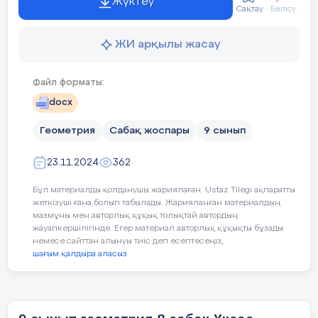
Жүктеу
Сақтау
Бөлісу
-
Командада жұмыс істе
1)
АВС
үшбұрышы мен оның
ЖИ арқылы жасау
-Өзгелерге мейірімділі
биссектрисасы берілген.
ABD
және
ACD
ү
аудандарын табыңыз.
- Айналасындағыларға 
Файл форматы:
docx
Әділдік және жауапкерш
Геометрия
Сабақ жоспары
9 сынып
2) үшбұрыштардың аудандарының қатын
- Басқалар үшін маңыз
биссектриса.
23.11.2024
362
- Бастаған ісін соңына 
3) үшбұрышта ВС қабырғасына АН биіктіг
Бұл материалды қолданушы жариялаған. Ustaz Tilegi ақпаратты
жеткізуші ғана болып табылады. Жарияланған материалдың
ACD
үшбұрыштарының аудандарын табы
Педагогтің әрекеті
Оқушы
Уақыты/
мазмұны мен авторлық құқық толықтай автордың
жауапкершілігінде. Егер материал авторлық құқықты бұзады
кезеңдері
немесе сайттан алынуы тиіс деп есептесеңіз,
шағым қалдыра аласыз
Ұйымдас-
Сәлемдесу;
Мұғал
тыру
Сынып
Сыныптағы оқушылардың көңіл