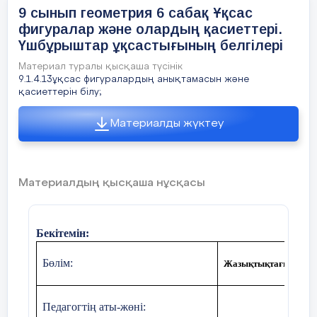
туындату;
9 сынып геометрия 6 сабақ Ұқсас
фигуралар және олардың қасиеттері.
Сабақ
Оқушыларды түгелдеу;
5мин
бірге 
Үшбұрыштар ұқсастығының белгілері
мұғалі
Сабақтың мақсатымен таныстыру
Материал туралы қысқаша түсінік
9.1.4.13ұқсас фигуралардың анықтамасын және
қасиеттерін білу;
Сабақтың
Бүгінгі тақырыпты қысқаша слайдпен түсі
келтіреді
Материалды жүктеу
басы
Оқушылар:
слайдқа қарап тақырыпты түсі
Материалдың қысқаша нұсқасы
10 минут
болса, мұғалімнен сұрайды
Бекітемін:
Бөлім:
Жазықтықтағы түрле
Педагогтің аты-жөні:
KF= х
болсын,
онда
BF
=
Зх, AF
= 5 +
х.