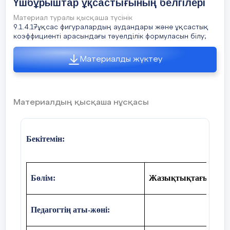
Үшбұрыштар ұқсастығының белгілері
Материал туралы қысқаша түсінік
9.1.4.17ұқсас фигуралардың аудандары және ұқсастық
коэффициенті арасындағы тәуелділік формуласын білу;
Материалды жүктеу
Материалдың қысқаша нұсқасы
Бекітемін:
Бөлім:
Жазықтықтағы түрле
Педагогтің аты-жөні: