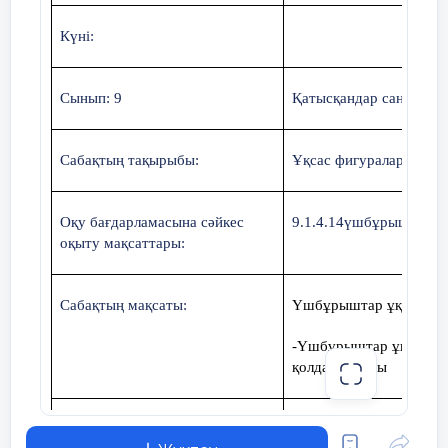
Күні:
Сынып: 9
Қатысқандар саны: Қат
2
№
Сабақтың тақырыбы:
Ұқсас фигуралар және 
1
№
Оқу бағдарламасына сәйкес
9.1.4.14үшбұрыштар ұқс
Теорема:
Үшбұрыштың биссектрисасы қа
оқыту мақсаттары:
іргелес екі қабырғаға пропорционал кесін
Оқушыларды жұпқа біріктіріптеореманы
Сабақтың мақсаты:
Үшбұрыштар ұқсастығы
үшбұрышы және оның
-Үшбұрыштар ұқсастығ
қолдана алады
биссектрисы үшін жазуды ұсыну.
Құндылықтар:
Бірлік және ынтымақ