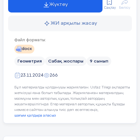
Жүктеу
-
Командада жұмыс істе
Сақтау
Бөлісу
Сабақтың
-Өзгелерге мейірімділі
ортасы
ЖИ арқылы жасау
- Айналасындағыларға 
Файл форматы:
Әділдік және жауапке
25минут
docx
- Басқалар үшін маңыз
Геометрия
Сабақ жоспары
9 сынып
- Бастаған ісін соңына 
23.11.2024
266
Бұл материалды қолданушы жариялаған. Ustaz Tilegi ақпаратты
Педагогтің әрекеті
Уақыты/
жеткізуші ғана болып табылады. Жарияланған материалдың
мазмұны мен авторлық құқық толықтай автордың
кезеңдері
жауапкершілігінде. Егер материал авторлық құқықты бұзады
немесе сайттан алынуы тиіс деп есептесеңіз,
Сабақтың
Қорытындылау.
Сабақ
шағым қалдыра аласыз
Ұйымдас-
Сәлемдесу;
соңы
Рефлексия.
Өтілге
сұрақт
тыру
Сыныптағы оқушылардың көңіл
5
Тіркесті толықтырыңыз:
қорыт