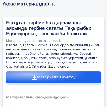
Ұқсас материалдар
(10)
Таза бала мұнтаздай,
Сүйсінеді қараған,
Біртұтас тәрбие бағдарламасы
Ұқыпты деп бұл қандай,
аясында тәрбие сағаты Тақырыбы:
Еңбекқорлық және кәсіби біліктілік
Әңгімелесу:
Материал туралы қысқаша түсінік
Итальяндық ғалым, суретші Леонардо да Винчидің «Көп
Еңбек адамға не үшін қажет деп
еңбек еткенге бақыт басын иеді» деген екен. Еңбектің
ойлайсыңдар?
пайдасы – тәрбиелейді, жігерлендіреді, күш береді,
қуантады, бақытты етеді, өмір сүруге үйретеді, үнемшіл
Еңбекқор деп қандай адамды атаймыз?
болуға үйретеді, ширатады, шынықтырады. Еңбек 2 түрі
бар: /ой айту/ 1.Ой еңбегі 2.Дене еңбегі
Өздерің еңбектің қандай түрлерімен
айналысқанды ұнатасыңдар?
Материалды жүктеу
Адамға өмір сүру үшін ең алдымен не
қажет деп ойлайсыңдар?
Материалдың қысқаша нұсқасы
Ауа, су, тағам. Ауа, су – табиғаттың