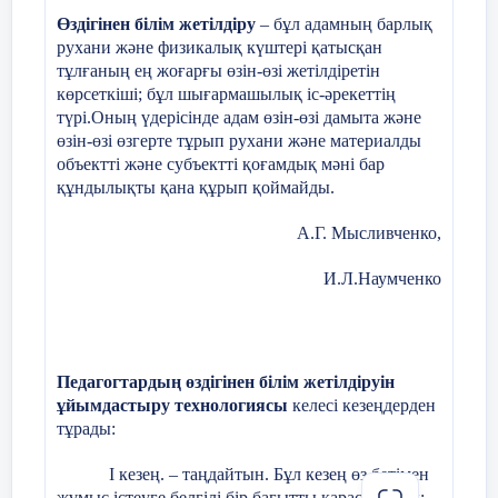
Меңдіғалиева Жансая. Сүйемелдеуші
40-45 мин
кезеңдері
Өздігінен білім жетілдіру
– бұл адамның барлық
Шыршықбаев Мағжан.
рухани және физикалық күштері қатысқан
тұлғаның ең жоғарғы өзін-өзі жетілдіретін
көрсеткіші; бұл шығармашылық іс-әрекеттің
Сәлемдесу
2 мин
Мектептің жаны – мұ
түрі.Оның үдерісінде адам өзін-өзі дамыта және
сондай болмақшы. Яғн
өзін-өзі өзгерте тұрып рухани және материалды
объектті және субъектті қоғамдық мәні бар
мектептен балалар к
құндылықты қана құрып қоймайды.
болған соң, ең әуелі 
Қараша
методикадан хабардар
Заманауи биге назар аударайық,
Инара:
А.Г. Мысливченко,
Ахмет Байтұрсыно
р/
Жұмыс бағыты
Жұмыс мазмұны
Бишілерге құрметпен қол соғайық.
И.Л.Наумченко
с
Коуч тақырып пен м
Жастардың жүрегіне жол табатын,
1.«Үйірме, таңдау
І
Ұйымдастыру
«Снупидің» өнері таңғажайып.-
«Снупи»
жұмыстары
курстардың бала
Мұғалімдерге
3-5 мин
Сергіту "Гусеница"
Педагогтардың өздігінен білім жетілдіруін
бишілер тобы.
«Чапау»
Көркемдік
тәрбиесіне қосар үлесі»
психологиялық
ұйымдастыру технологиясы
келесі кезеңдерден
жетекшісі
Шәріп Әсел
Қатысушылар орталар
ахуал туғызу
тұрады:
2. І тоқсан қорытындысы
тұрып жауынқұрт бей
(би)
бойынша оқушылардың
І кезең. – таңдайтын. Бұл кезең өз бетімен
жауынқұрттың қалай
жетістері туралы ата-
жұмыс істеуге белгілі бір бағытты қарастырады;