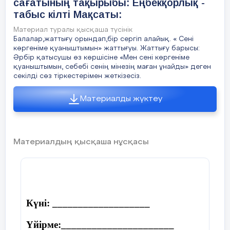
сағатының тақырыбы: Еңбекқорлық -
табыс кілті Мақсаты:
Материал туралы қысқаша түсінік
Балалар,жаттығу орындап,бір сергіп алайық. « Сені
көргеніме қуаныштымын» жаттығуы. Жаттығу барысы:
Әрбір қатысушы өз көршісіне «Мен сені көргеніме
қуаныштымын, себебі сенің мінезің маған ұнайды» деген
секілді сөз тіркестерімен жеткізесіз.
Материалды жүктеу
Материалдың қысқаша нұсқасы
Күні: ___________________
Үйірме:______________________