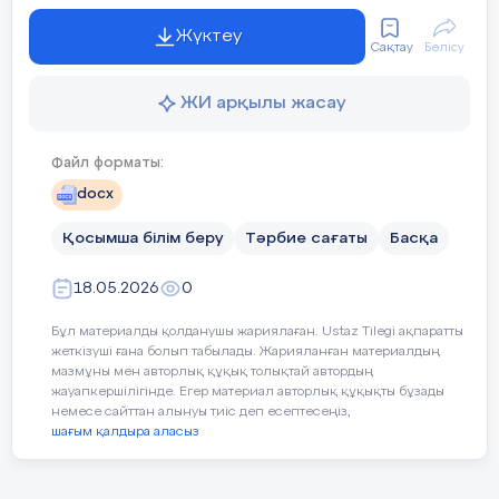
Барлығы:
Үлкенге де "Сіз",
Жүктеу
Сақтау
Бөлісу
Кішіге де "Сіз".
Бар адамға құрметпен,
ЖИ арқылы жасау
Бас иеміз біз.
Шаттық шеңбері
Файл форматы:
Ән: Болайықшы осындай.
docx
Сөзі мен әні –А. Меңжанованікі.
Қосымша білім беру
Тәрбие сағаты
Басқа
Жақсы бала еңбекшіл,
18.05.2026
0
Ер азамат болады.
Бұл материалды қолданушы жариялаған. Ustaz Tilegi ақпаратты
Қиындықты жеңіп кіл,
жеткізуші ғана болып табылады. Жарияланған материалдың
мазмұны мен авторлық құқық толықтай автордың
Құшағы гүл толады.
жауапкершілігінде. Егер материал авторлық құқықты бұзады
немесе сайттан алынуы тиіс деп есептесеңіз,
Еңбекшіл осындай,
шағым қалдыра аласыз
Болайықшы, досы-ай!