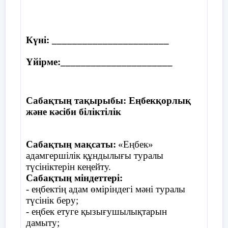
адамға берген сыйы. Ал тағам дегенде
бірден еске түсетіні – нан. Нан еңбекпен
келеді. Осы тағамнан басқасы да адамның
өмір сүруіне қажетті киім, білім, үй, оның
Күні: _______________________
ішін заттармен толтыру, денсаулығын
сақтау бәрі, бәрі, бәрі де еңбекпен келеді.
Үйірме:______________________
Сахналау:
«Қайдан келдің, бауырсақ?» Ө.
Сабақтың тақырыбы: Еңбекқорлық
Тұрманжанов
және кәсіби біліктілік
Автор:
Сабақтың мақсаты:
«Еңбек»
Дастарханда шашылып
адамгершілік құндылығы туралы
түсініктерін кеңейту.
Жатты аппақ бауырсақ
Сабақтың міндеттері:
- еңбектің адам өміріндегі мәні туралы
Бауырсаққа қызығып
түсінік беру;
- еңбек етуге қызығушылықтарын
Қарап тұрып көзін сап.
дамыту;