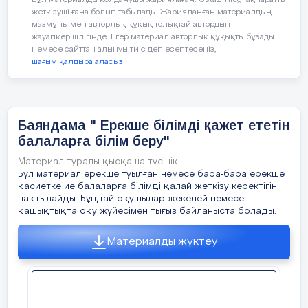
Бұл материалды қолданушы жариялаған. Ustaz Tilegi ақпаратты
болашағының іргетасы. Қазақтың көптеген
қатынас арқылы өмір
жеткізуші ғана болып табылады. Жарияланған материалдың
мазмұны мен авторлық құқық толықтай автордың
қарадо­малақ балалары әлемдік деңгейде ел
сүру икемділігін,
жауапкершілігінде. Егер материал авторлық құқықты бұзады
мерейін асырып жүргендері сөзсіз.
мінездегі ерекшеліктері
немесе сайттан алынуы тиіс деп есептесеңіз,
Қарапайым ауылдан шыққан талай баланың
мен ішкі мүмкіндіктерін
шағым қалдыра аласыз
жұлдызы жанып, қабілетімен дарындылар
ескеру арқылы жеке
қатарына қосылуда. Сондай-ақ, биылғы барыс
тұлға қалыптастыру.
жылында ел ертеңі – өскелең ұрпақты
қолдауға айрықша көңіл бө­лу мақсатында
Баяндама " Ерекше білімді қажет ететін
мемлекет басшысы Қасым-Жомарт Тоқаев
балаларға білім беру"
«2022 жыл – Балалар жылы» деп атады.
Материал туралы қысқаша түсінік
Инара:
Ия, Нұрлыбек ағай биыл балалар
Бұл материал ерекше туылған немесе бара-бара ерекше
жылына орай, осындай өнерлі, дарынды
қасиетке ие балаларға білімді қалай жеткізу керектігін
нақтылайды. Бұндай оқушылар жекелей немесе
балаларды дамытып, шыңдайтын өнер
қашықтықта оқу жүйесімен тығыз байланыста болады.
ордасы Құрық балалар өнер мектебінің
бір жылдық есеп беру концертін
«Біз
Материалды жүктеу
өмірдің гүліміз!»
деп атадық.
Нұрлыбек:
Жарайсыңдар! Сендер біздің