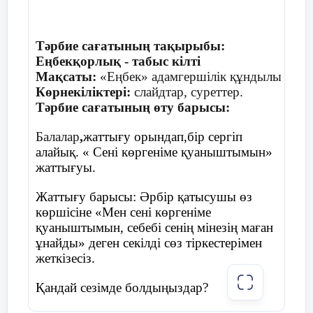
Тәрбие сағатының тақырыбы:
Еңбекқорлық - табыс кілті
Мақсаты:
«Еңбек» адамгершілік құндылығы тура
Көрнекіліктері:
слайдтар, суреттер.
Тәрбие сағатының өту барысы:
Балалар
,
жаттығу орындап,бір сергіп
алайық. « Сені көргеніме қуаныштымын»
жаттығуы.
Жаттығу барысы: Әрбір қатысушы өз
көршісіне «Мен сені көргеніме
қуаныштымын, себебі сенің мінезің маған
ұнайды» деген секілді сөз тіркестерімен
жеткізесіз.
Қандай сезімде болдыңыздар?