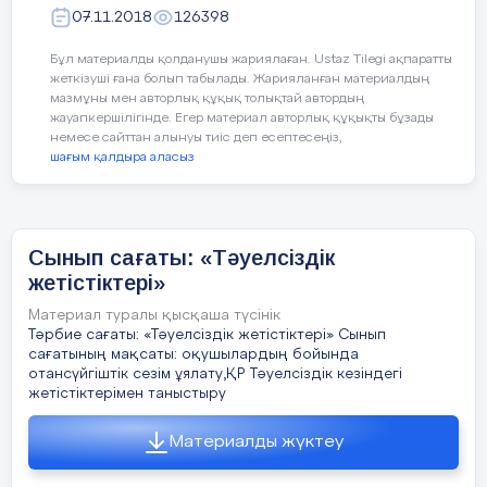
айтылған пәндерден бағаларын жөндеу
қосымша уақыт пен күш жұмсауға тура
07.11.2018
126398
керектігі айтылды.
келеді.
Бұл материалды қолданушы жариялаған. Ustaz Tilegi ақпаратты
Екінші мәселе бойынша сыныптағы
Мотивацияның төмендеуі
жеткізуші ғана болып табылады. Жарияланған материалдың
белсенді оқушы Қалбаева Асел сөз алды.
мазмұны мен авторлық құқық толықтай автордың
Ол өз сөзінде оқушылардың тәртібі
Сабақтан көп қалатын оқушылардың
жауапкершілігінде. Егер материал авторлық құқықты бұзады
жақсы екенін дегенмен кейбір
мотивациясы төмендейді. Олар оқу
немесе сайттан алынуы тиіс деп есептесеңіз,
шағым қалдыра аласыз
оқушылардың тәртібі нашарлап, сабаққа
процесінен алыстап, білім алуға деген
дайындалмай келетінін айтты. Осы мәселе
қызығушылығын жоғалтуы мүмкін.
бойынша тазалық секторы Искендерова
Отбасындағы әлеуметтік немесе
Айнұр
да сөзге шығып, сынып
Сынып сағаты: «Тәуелсіздік
жанжал туралы сынып жетекшісіне
оқушыларының тазалығы жақсы екенін
айтпау, ескертпеу бірқатар
жетістіктері»
айтты.
проблемаларға
әкелуі мүмкін. Бұл
Материал туралы қысқаша түсінік
жағдай оқушының психологиялық,
Үшінші мәселе бойынша сынып
Тәрбие сағаты: «Тәуелсіздік жетістіктері» Сынып
эмоционалдық және академиялық
жетекші оқушыларға мектептегі қоғамдық
сағатының мақсаты: оқушылардың бойында
жағдайына теріс әсер етуі мүмкін.
отансүйгіштік сезім ұялату,ҚР Тәуелсіздік кезіндегі
жұмыстарға белсене қатысуға шақырды.
жетістіктерімен таныстыру
Сыныптағы оқушылардың мектепте өз-
өзін ұстауы, мұғалімдерді сыйлауы
Психологиялық
қысым
Материалды жүктеу
керектігі айтылды. Басқа сынып
Отбасындағы жанжал балалардың
оқушыларыменде тату болуы, олармен