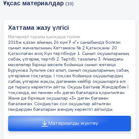
Ұқсас материалдар
(10)
Амандасу
Сәлеметсіздер ме, құрметті ата-аналар!
Хаттама жазу үлгісі
Материал туралы қысқаша түсінік
3 минут
Бүгінгі жиналысымызға қош келдіңіздер
2018ж қазан айының 26 күні 7 «Г» сыныбында болған
сынып жиналысының Хаттамасы № 2 Қатысқаны: 20
Жиналысымызды бастамас бұрын,
Қатыспаған жоқ Күн тәртібінде: 1. Сынып оқушыларының
амандасып алайық!
сабақ үлгерімі, тәртібі 2. Тәртібі, тазалығы 3. Ағымдағы
мәселелер Бірінші мәселе бойынша сынып жетекші
Бурунова Зульпия сөз алып, сынып оқушыларының сабақ
«Жақсы тілек»
үлгеріміне тоқталды. І тоқсан бойынша оқушылардың
сабақ үлгерімі жақсы, дегенмен кейбір оқушыларға әлі
Ата-аналар, барлығымыздың
де тырысу керектігін айтты. Оқушы Бахтыев Жандарбек І
мақсатымыз бір, яғни саналы ұрпақ,
тоқсанда, екі пәннен «4» деген бағаларға қорытылған.
білімді бала тәрбиелеу. Сол өсіріп
Және де бірнеше оқушылар «3» деген бағамен
бағаланған. Сондықтан сол оқушылар айтылған
отырған кішкентай балапандарымызға,
пәндерден бағаларын жөндеу керектігі айтылды.
жақсы тілектер айтып, әрі аналарға
қолдау білдірсек
.
Өздеріңізге мотивация
Материалды жүктеу
беретін сөздерді айтсаңыздарда болады
.