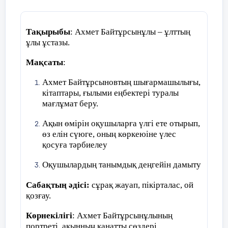
реніштерін көрсетуге әкеп соғады.
4.
Егер қысым көрсетілген жәбірленуші
Тақырыбы
: Ахмет Байтұрсынұлы –
ұлттың
өте ақылды болса, сіздің ойыңызша,
ұлы ұстазы.
неге жәбірлеуші оған қысым көрсетеді?
Мақсаты
:
Қызғаныш сезім, оның намысына тигісі
келеді.
Ахмет Байтұрсыновтың шығармашылығы,
кітаптары, ғылыми еңбектері туралы
5.
Жәбірленушіге көмек қажет деп
мағлұмат беру.
ойлайсың ба?
Ақын өмірін оқушыларға үлгі ете отырып,
Әрине қажет. Әңгімелесіп, ішкі ой
өз елін сүюге, оның көркеюіне үлес
сезімдерімен бөлісу.
қосуға тәрбиелеу
6.
Егер әңгімелесу көмектеспесе не істеу
Оқушылардың танымдық деңгейін дамыту
керек?
Сабақтың әдісі:
сұрақ жауап, пікірталас, ой
қозғау.
Ересектермен бөлісу, мұғаліммен, ата-
аналармен, дау-дамайды басуға
Көрнекілігі
: Ахмет Байтұрсынұлының
көмектесетін басқа ересектермен.
портреті, ақынның қанатты сөздері,