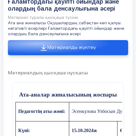
Ғаламтордағы қауіпті ойындар және
олардың бала денсаулығына әсері
Материал туралы қысқаша түсінік
Ата ана жиналысы Оқушылардың сабақтан көп қалуы:
негативті әсерлері Ғаламтордағы қауіпті ойындар және
олардың бала денсаулығына әсері
Материалды жүктеу
Материалдың қысқаша нұсқасы
Ата-аналар жиналысының жоспары
Педагогтің аты-жөні:
Эсенкулова Улбосын Дуйсенб
Күні:
15.10.2024ж
Өткізі