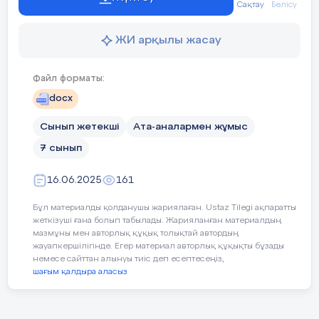
Сақтау
Бөлісу
Ата-аналардың пікірлері
: Ата
ұсыныстар енгізе алады.
ЖИ арқылы жасау
Балалардың қауіпсіздігі мен 
Файл форматы:
денсаулығы және тәртібі мәселе
docx
Сынып жетекші
Ата-аналармен жұмыс
Міндеті:
Сынып ата-аналарын біріктіру, 
7 сынып
қол ұшын созу, жақынырақ та
16.06.2025
161
Тренингтің барысы
Бұл материалды қолданушы жариялаған. Ustaz Tilegi ақпаратты
жеткізуші ғана болып табылады. Жарияланған материалдың
мазмұны мен авторлық құқық толықтай автордың
жауапкершілігінде. Егер материал авторлық құқықты бұзады
кезеңі /
Педагогтің
немесе сайттан алынуы тиіс деп есептесеңіз,
уақыты
шағым қалдыра аласыз
әрекеті