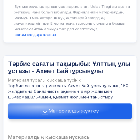
өрнек бейнесі алтын түстес.
қанағаттанарлық деп табылсын.
төмендету ( мүмкін оны да біреу
Бұл материалды қолданушы жариялаған. Ustaz Tilegi ақпаратты
төмендеткен шығар) , жолдасын
жеткізуші ғана болып табылады. Жарияланған материалдың
Қазақстан Республикасы Мемлекеттік
ІІ тоқсанда әрбір ата-ана балаларының
мазмұны мен авторлық құқық толықтай автордың
төмендетіп, оны күлкіге қалдыру арқылы
туының авторы – Қазақстанның еңбек
біліміне, тәртібіне көбірек көңіл
жауапкершілігінде. Егер материал авторлық құқықты бұзады
өзіне назар аудартады. Оның ойынша
бөлсін.
сіңірген өнер қайраткері Шәкен
немесе сайттан алынуы тиіс деп есептесеңіз,
жолдасын кемсіту арқылы айналадағы
шағым қалдыра аласыз
Ниязбеков.
адамдардың құрметіне ие болуға,
олардың басшысы болуға тырысады.
2.
Кімді жиі ренжітеді?
Тәрбие сағаты тақырыбы: Ұлттың ұлы
ұстазы - Ахмет Байтұрсынұлы
Кішілерді, әлсіздерді, бір нәрсемен
Төрайым: И.Муканова
басқаларынан ерекшеленетіндерді.
Материал туралы қысқаша түсінік
Тәрбие сағатының мақсаты Ахмет Байтұрсынұлының 150
Хатшы: Ж.Алиев
жылдығына байланысты ақынның өмір жолы мен
3.
Қаталдық көрсетудің себебі?
шығармашылығымен, қызмет жолымен таныстыру
Үйдегі нашар қарым-қатынас. Жақындары
Материалды жүктеу
тарапынан көңіл аударудың
жетіспеушілігі, ата-анасының ажырасуы,
басқалар тарапынан кемсіту, нашар
үлгерім – осының бәрі ашу мен
Материалдың қысқаша нұсқасы