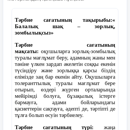
хаттамаға түсіру
үшін сауалнама жүргізу
міндеттерін уақытылы атқаруы
Республикасының президенті
тапсырылды.
болып Нұрсұлтан Әбішұлы
Назарбаев сайланды.
Тәрбие сағатының тақырыбы:«
Үшінші мәселе бойынша оқушылар
Балалық шақ – зорлық,
кітаптарын қаптауы керектігін, сонымен
16-желтоқсанда Қазақстан
зомбылықсыз»
бірге сабақ кестесі бойынша оқулықтарды
Республикасы
әкелуі керектігін айтты. Жиналыс соңында
Тәрбие сағатының
тәуелсіз,демократиялық және
төмендегідей қаулы қабылданды.
мақсаты:
оқушыларға зорлық-зомбылық
құқықтық мемлекет деп
туралы мағлұмат беру, адамның жаны мен
жарияланды.
Қаулы:
тәніне үлкен зардап әкелетін соққы екенін
түсіндіру және зорлыққа қарсы біздің
2-қазанда Байқоңырдан «Союз-
Әрбір оқушы І тоқсанды жақсы деген
елімізде заң бар екенін айту. Оқушыларға
ТМ-13» кемесімен ғарышқа
бағалармен аяқтауға жауапкершілікпен
толеранттылық туралы мағлұмат бере
қазақтың тұңғыш ғарышкері
қарасын.
отырып, өздері жүрген орталарында
Әубәкіров Тоқтар Оңғарбайұлы
мейірімді болуға, бұзақылық істерге
ұшты.
Сынып секторлары бекітілсін.
бармауға, адами бойларындағы
қасиеттерін сақтауға, әдепті де, тәртіпті де
Оқушылардың кітаптарын қадағалау
29-тамызда ҚР президенті Н.Ә
тұлға болып өсуін тәрбиелеу.
кітап секторына тапсырылсын.
Назарбаевтың жарлығымен Семей
полигоны жабылды.
Тәрбие сағатының түрі:
жаңа