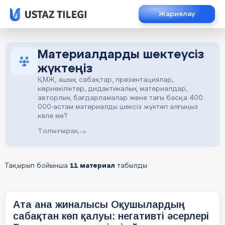
Жариялау
Материалдарды шектеусіз
жүктеңіз
ҚМЖ, ашық сабақтар, презентациялар,
көрнекіліктер, дидактикалық материалдар,
авторлық бағдарламалар және тағы басқа 400
000-астам материалды шексіз жүктеп алғыңыз
келе ме?
Толығырақ
Тақырып бойынша
11 материал
табылды
Ата ана жиналысы Оқушылардың
сабақтан көп қалуы: негативті әсерлері