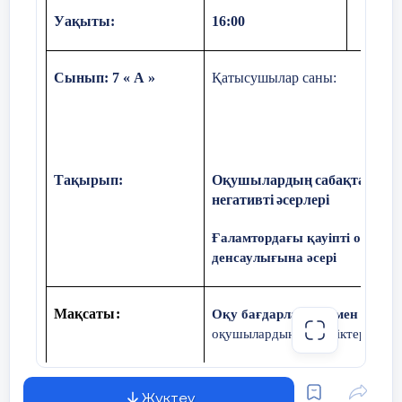
Уақыты:
16:00
Сынып: 7 « А »
Қатысушылар саны:
Тақырып:
Оқушылардың
с
абақтан
к
өп
н
егативті
ә
серлері
Ғаламтордағы қауіпті ойында
денсаулығына әсері
М
ақсаты
:
Оқу бағдарламасы мен жетісті
оқушылардың жетістіктері мен 
Проблемаларды талқылау
: Оқ
туралы пікір алмасу.
Жүктеу