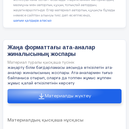
жарияланды
мазмұны мен авторлық құқық толықтай автордың
жауапкершілігінде. Егер материал авторлық құқықты бұзады
ҚР Президенті Н.Ә.Назарбаев
немесе сайттан алынуы тиіс деп есептесеңіз,
Әңгіме
ЕурАзЭК Мемлекетаралық
шағым қалдыра аласыз
«Жетім
Кеңесінің Төрағасы лауазымына
сайланды.
«Астана-Бәйтерек» монументі
Жаңа форматтағы ата-аналар
бала»
(қазіргі біздің өмірімізде қатыгез
салынды.
жиналысының жоспары
адамдар бар, адамды аяушылық деген
жоқ екенін байқауға болады)
Материал туралы қысқаша түсінік
Алматыда Давос аясындағы
жаңарту білім бағдарламасы аясында өткізілетін ата-
Еуразиялық экономикалық саммит
аналар жиналысының жоспары. Ата-аналармен тығыз
Хаттама № 2
өткізілді.
байланыса отырып, оларға да топпен жұмыс жұппен
жұмыс қалай өткізілетінін көрсету
Мұғалім:
Рахат
Қатысуы тиіс ата –аналар саны -20
Түркістан қаласында қазақтардың
Материалды жүктеу
Қоғам үшін ең бастысы – тәуелсіздік,
Екінші дүниежүзілік құрылтайы
Қатысқаны- 12
адам үшін бас бостандығы және уайым
болып өтті.
қайғысыз өмір. Бірақ сол уайым-қайғысыз
Мерзімі- 30. 10. 2018ж
бақытты өмірге қол сұғып, қысым
2013 жыл:
Материалдың қысқаша нұсқасы
көрсетіп, жәбірлеп жататындар бар. Бұл -