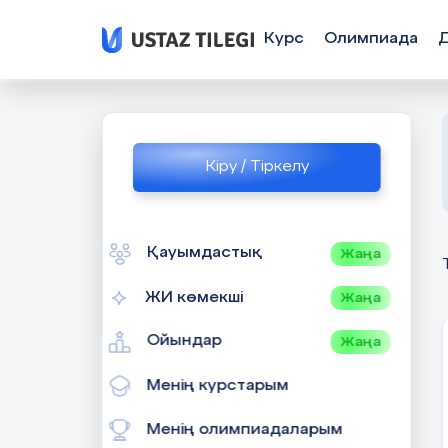
Курс
Олимпиада
Кіру / Тіркелу
Қауымдастық
Жаңа
ЖИ көмекші
Жаңа
Ойындар
Жаңа
Менің курстарым
Менің олимпиадаларым