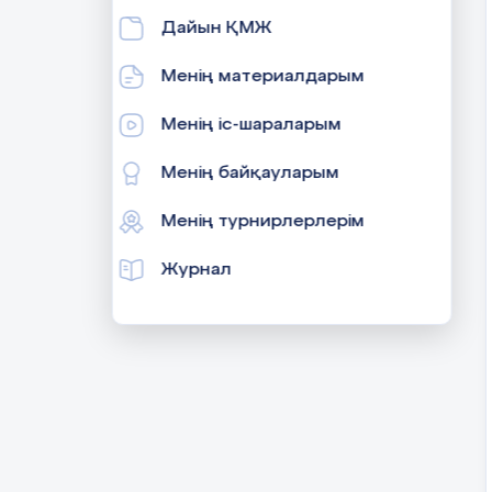
Дайын ҚМЖ
Менің материалдарым
Менің іс-шараларым
Менің байқауларым
Менің турнирлерлерім
Журнал