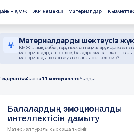
Дайын ҚМЖ
ЖИ көмекші
Материалдар
Қызметте
Материалдарды шектеусіз жүк
ҚМЖ, ашық сабақтар, презентациялар, көрнекілікт
материалдар, авторлық бағдарламалар және тағы
материалды шексіз жүктеп алғыңыз келе ме?
11 материал
Тақырып бойынша
табылды
Балалардың эмоционалды
интеллектісін дамыту
Материал туралы қысқаша түсінік