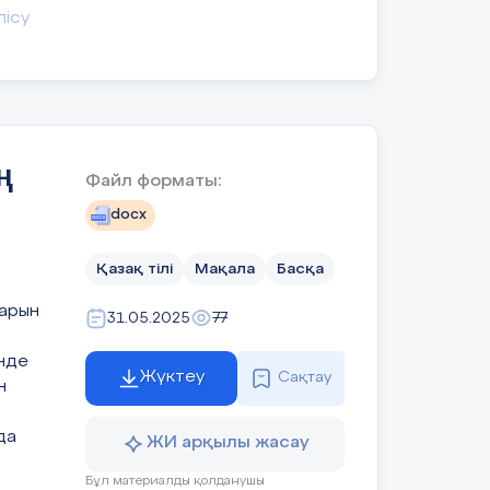
да
лісу
,
,
ң
Файл форматы:
docx
қы
м,
Қазақ тілі
Мақала
Басқа
арын
31.05.2025
77
інде
Жүктеу
Сақтау
н
л
да
ЖИ арқылы жасау
не
ды
Бұл материалды қолданушы