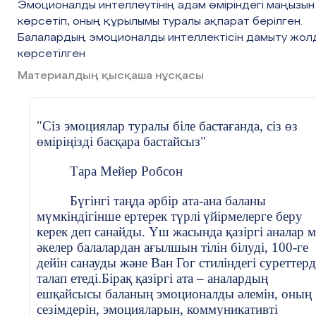
Эмоционалды интеллеутінің адам өміріндегі маңызын
көрсетіп, оның құрылымы туралы ақпарат берілген.
Балалардың эмоционалды интеллектісін дамыту жол
көрсетілген
Материалдың қысқаша нұсқасы
"Сіз эмоциялар туралы біле бастағанда, сіз өз
өміріңізді басқара бастайсыз"
Тара Мейер Робсон
Бүгінгі таңда әрбір ата-ана баланы
мүмкіндігінше ертерек т
үрлі
үйірмелерге беру
керек деп санайды. Үш жасында қазіргі аналар 
әкелер балалардан ағылшын тілін білуді, 100-ге
дейін санауды және Ван Гог стиліндегі суреттерд
талап етеді.
Бірақ қазіргі ата – аналардың
ешқайсысы баланың эмоционалды әлемін, оның
сезімдерін, эмоцияларын, коммуникативті