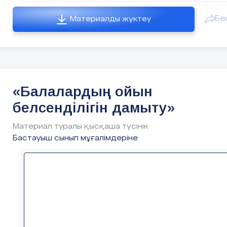
байытуға тырысады; эмоцияларын реттей алады
Эмоция
– латын сөзі еmovere, толқыту,
ішкі мотивацияны басқара алады, мақсатқа жету
Бө
Материалды жүктеу
қоздыру деген мағынаны білдіреді Көңіл–күй –
үшін көзқарасты сақтай алады.
бұл қатты білінбейтін, тұрақты эмоционалды
Бал
алардың э
моционалды
интелектісін
қай
қалып. Көңіл – күй түсіңкі немесе сабырлы,
жастан бастап дамыту керек?
деген сұраққа жауа
қобалжулы немесе жабырқаңқы, салтанатты неме
беріп көрейік. Ғалымдардың пікірінше бала
көңілді болуы мүмкін. Оқушының жоғары
өмірінің алғашқы күнінен бастап эмоционалды
сезімдері бара – бара терең, негізделген бола
«Балалардың ойын
интеллектісі қалыптаса бастайды. Өсудің әр
бастайды: өнегелілік, интелектуалдылық,
кезеңінде баланың эмоциясы мен сезімдері қала
эстетикалық.
белсенділігін дамыту»
дамитыны туралы толығырақ тоқталып кетейік
Сондықтан біз сабақ барысында оқушылардың
Материал туралы қысқаша түсінік
Ерте жас (туғаннан үш жасқа дейін)
эмоционалдық интелектісін дамыту үшін өзін - ө
Бастауыш сынып мұғалімдеріне
тануына, өзінің не нәрсеге қызығушылығы,
Бала дүниеге келгеннен кейін оның эмоционалд
қабілеті бар екендігін анықтауға бағыт беріп
интеллектінің дамуы басталады. Ол туыстары ме
отыруымыз керек..Жеке тұлға ретінде өзіңді тан
достарының күлкісін көреді, олардың жанасуын
білсең ғана көздеген мақсатына жете алатындығ
сезінеді, бақыт, махаббат, қамқорлық эмоцияла
ұғындыру. Адам өмір жолының маңызды
қабылдауға және тануға үйренеді.Өмірдің үшінш
құрамдасы ретіндегі эмоциясын реттей білу
аптасында нәрестеде қалпына келтіру кешені пай
туралы түсініктерін кеңейту. Эмоциясын реттей
болады-ересек адамға бағытталған ерекше
білу үрдісінде рухани құндылықтардың қайнар