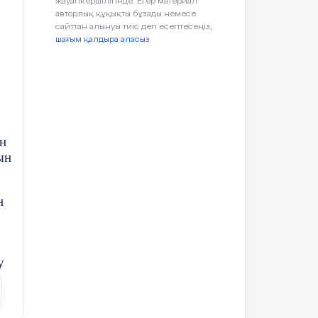
жауапкершілігінде. Егер материал
авторлық құқықты бұзады немесе
сайттан алынуы тиіс деп есептесеңіз,
шағым қалдыра аласыз
н
ын
н
м:
у
н