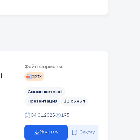
лдіріп, дүниетанымдарын кеңейту. Өз ойларын
абілеттерін дамыту
кершілікпен қарау және әділдікке тәрбиелеу.
қалыптасады
кта туралы терең түсінік беру, оның түрлері,
птарын ұғындыру.
Файл форматы:
ы
pptx
Сынып жетекші
ала өміріне қауіптілігін түсіндіру;
Презентация
11 сынып
ыттағы секталардың ұстанымдарын ажыратуға
04.01.2025
195
н, отанын, тілін, ата-бабасының дінін қастерлей
Жүктеу
Сақтау