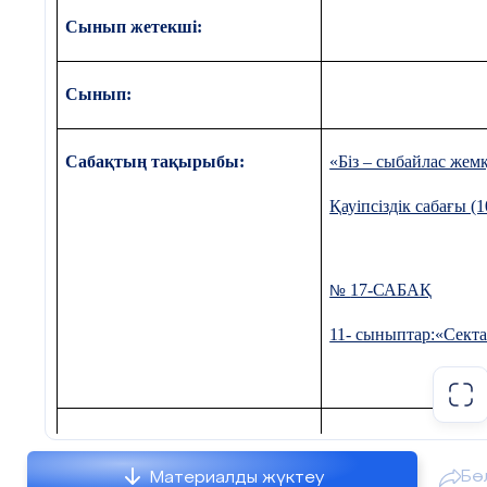
Сынып жетекші:
Сынып:
Сабақтың тақырыбы:
«Біз – сыбайлас же
Қауіпсіздік сабағы (
17-САБАҚ
№
11- сыныптар:«Сект
Сабақтың мақсаты:
Сыбайлас-жемқорлық”
жағдайлары жайлы тү
Бө
Материалды жүктеу