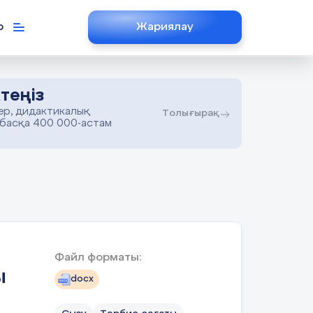
р
Жариялау
теңіз
ер, дидактикалық
Толығырақ
 басқа 400 000-астам
Файл форматы:
ы
docx