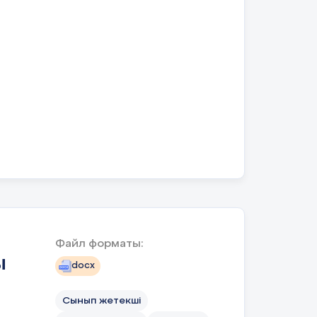
Файл форматы:
ы
docx
Сынып жетекші