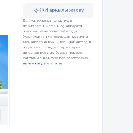
ЖИ арқылы жасау
ртіп бар»
Бұл материалды қолданушы
жариялаған. Ustaz Tilegi ақпаратты
жеткізуші ғана болып табылады.
Жарияланған материалдың мазмұны
мен авторлық құқық толықтай автордың
жауапкершілігінде. Егер материал
авторлық құқықты бұзады немесе
сайттан алынуы тиіс деп есептесеңіз,
шағым қалдыра аласыз
рекеті
Ресурстар
Сабақтың техникалық құрал-
жабдықтары
 мұғаліммен
Компьютер
ы,түгенделеді.