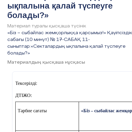
ықпалына қалай түспеуге
екталардың
Деструктивті культтерге
ықпалына
болады?»
тарту тәсілдері мынадай
қалай
жолдармен жүзеге
түспеуге
асырылады:
Материал туралы қысқаша түсінік
болады?»
«Біз – сыбайлас жемқорлыққа қарсымыз!» Қауіпсіздік
- Әлеуметтік желілер ең
сабағы (10 минут) № 17-САБАҚ 11-
#5 слайд
тиімді және кең тарту
сыныптар:«Секталардың ықпалына қалай түспеуге
Қауіпсіздік
жолы.
болады?»
сабағы (10
- Спортпен айналысатын
Материалдың қысқаша нұсқасы
минут) №
жас жігіттер мен қыздарды
17-САБАҚ
тартады. Спорт түрлерімен
11-
айналысатын (күрес, бокс
Тексерілді:
сыныптар:«С
және басқа түрлері).
екталардың
ДТІЖО:
ықпалына
- Балалар үйлері, дағдарыс
қалай
орталықтары, қарттар
Тәрбие сағаты
«Біз – сыбайлас жемқ
түспеуге
үйлері және мүгедектерге
көмек көрсету
болады?»
орталықтары да
Пайдалы
қолжетімді.
сілтеме: