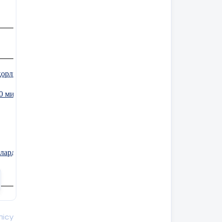
мқорлыққа қарсымыз!»
10 минут)
алардың ықпалына қалай түспеуге болады?»
 деген ұғымды түсіндіріп, пайда болу
сінік қалыптастыру.
лісу