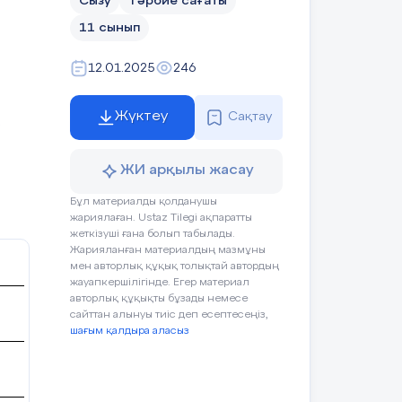
Сызу
Тәрбие сағаты
11 сынып
12.01.2025
246
Жүктеу
Сақтау
ЖИ арқылы жасау
Бұл материалды қолданушы
жариялаған. Ustaz Tilegi ақпаратты
жеткізуші ғана болып табылады.
Жарияланған материалдың мазмұны
мен авторлық құқық толықтай автордың
жауапкершілігінде. Егер материал
авторлық құқықты бұзады немесе
сайттан алынуы тиіс деп есептесеңіз,
шағым қалдыра аласыз