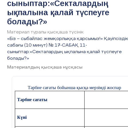
сыныптар:«Секталардың
ықпалына қалай түспеуге
болады?»
Материал туралы қысқаша түсінік
«Біз – сыбайлас жемқорлыққа қарсымыз!» Қауіпсіздік
сабағы (10 минут) № 17-САБАҚ 11-
сыныптар:«Секталардың ықпалына қалай түспеуге
болады?»
Материалдың қысқаша нұсқасы
Тәрбие сағаты бойынша қысқа мерзімді жоспар
Тәрбие сағаты
Күні