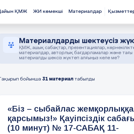
Дайын ҚМЖ
ЖИ көмекші
Материалдар
Қызметте
Материалдарды шектеусіз жүк
ҚМЖ, ашық сабақтар, презентациялар, көрнекілікт
материалдар, авторлық бағдарламалар және тағы
материалды шексіз жүктеп алғыңыз келе ме?
31 материал
Тақырып бойынша
табылды
«Біз – сыбайлас жемқорлыққа
қарсымыз!» Қауіпсіздік сабағ
(10 минут) № 17-САБАҚ 11-