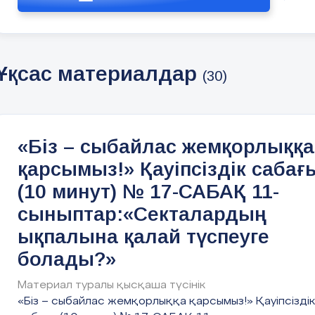
Өз көзқарастарын бі
еркін жеткізе білу қ
Өз мемлекетіне жауап
Ұқсас материалдар
(30)
Патриоттық тәрбие 
Қауіпсіздік мақсаты :
Сабақтың мақсаты: се
себептері мен зарда
«Біз – сыбайлас жемқорлыққа
қарсымыз!» Қауіпсіздік сабағ
Қауіпсіздік міндеті :
Негізгі міндеттері:
(10 минут) № 17-САБАҚ 11-
сыныптар:«Секталардың
1) діни секталардың б
ықпалына қалай түспеуге
2) деструктивті бағ
болады?»
үйрету;
3) елін, жерін сүйеті
Материал туралы қысқаша түсінік
білуге баулу.
«Біз – сыбайлас жемқорлыққа қарсымыз!» Қауіпсіздік