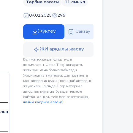
Тәрбие сағаты
11 сынып
07.01.2025
295
Жүктеу
Сақтау
ЖИ арқылы жасау
Бұл материалды қолданушы
жариялаған. Ustaz Tilegi ақпаратты
жеткізуші ғана болып табылады.
Жарияланған материалдың мазмұны
мен авторлық құқық толықтай автордың
жауапкершілігінде. Егер материал
авторлық құқықты бұзады немесе
сайттан алынуы тиіс деп есептесеңіз,
шағым қалдыра аласыз
орлыққа қарсымыз!»