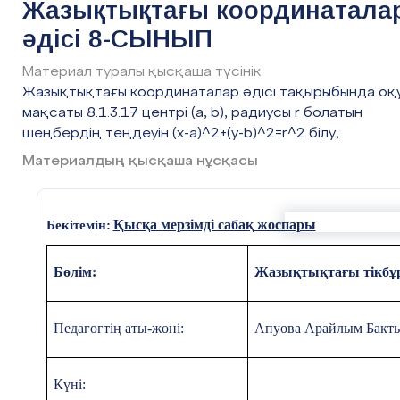
Жазықтықтағы координатала
Сабақтың барысы
әдісі 8-СЫНЫП
Сабақтың
Педагогтың әрекеті
Материал туралы қысқаша түсінік
кезеңі
Жазықтықтағы координаталар әдісі тақырыбында оқ
мақсаты 8.1.3.17 центрі (a, b), радиусы r болатын
Сабақта жағымды ахуал туғызу мақсатында
Сабақтың
шеңбердің теңдеуін (x-a)^2+(y-b)^2=r^2 білу;
басы
«Жүректен-жүрекке»
әдісін қолданып бір-бі
Материалдың қысқаша нұсқасы
тілек білдіру арқылы зейіндерін
сабаққа
шоғырландырамын.
Қысқа мерзімді сабақ жоспары
Бекітемін:
Геометриялық фигуралар бойынша топқа бөл
Ширату жаттығу
«Өзіңді тексеріңіз»
әдісім
Бөлім:
Жазықтықтағы тікбұ
оқушылардың
пән бойынша білімнің тұрақт
қалыптасуына мүмкіндік беретін жағдай жа
және оқу мақсатын оқушылармен бірге аны
Педагогтің аты-жөні:
Апуова Арайлым Бакт
Мына тұжырымдамалардың қайсысы ақиқат
қайсысы жалған? Кестеде «
+
» таңбасымен бе
Күні: