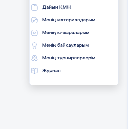
Дайын ҚМЖ
Менің материалдарым
Менің іс-шараларым
Менің байқауларым
Менің турнирлерлерім
Журнал