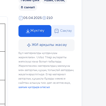
Геометрия
Ашық сабақ
8 сынып
05.04.2025
210
Жүктеу
Сақтау
ЖИ арқылы жасау
Бұл материалды қолданушы
жариялаған. Ustaz Tilegi ақпаратты
жеткізуші ғана болып табылады.
Жарияланған материалдың мазмұны
мен авторлық құқық толықтай автордың
жауапкершілігінде. Егер материал
авторлық құқықты бұзады немесе
сайттан алынуы тиіс деп есептесеңіз,
шағым қалдыра аласыз