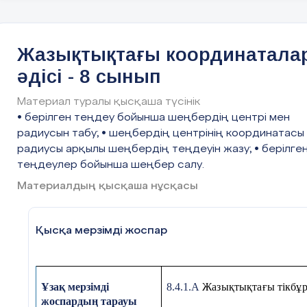
Еңбекті, өзінің және б
(Ж ).
1-тапсырма
: «Ой қозғау»
әдісі арқылы оқу
тапсырма беріледі, онда оқушылар осы сабақтағы
Еңбекті, мамандықтард
меңгерген білімдерін бұрынғы білімімен ұштаст
Жазықтықтағы координатала
Кәсіби өзін-өзі жетілд
әдісі - 8 сынып
маңыздылығын түсіну;
Материал туралы қысқаша түсінік
Уақытты тиімді жоспарл
• берілген теңдеу бойынша шеңбердің центрі мен
радиусын табу; • шеңбердің центрінің координатасы
радиусы арқылы шеңбердің теңдеуін жазу; • берілге
Сабақтың барысы:
теңдеулер бойынша шеңбер салу.
Материалдың қысқаша нұсқасы
Сабақтың кезеңі
Педагогтың әрекеті
Қысқа мерзімді жоспар
Оқушылармен сәлемдесемін,
Ұйымдастыру
түгелдеймін, оқушылардың зейiнiн
кезеңі
сабаққа шоғырландырамын.
Ұзақ мерзімді
8.4.1.А
Жазықтықтағы тікбұр
5мин
жоспардың тарауы
Оқушыларды оқу мақсаттары, сабақ