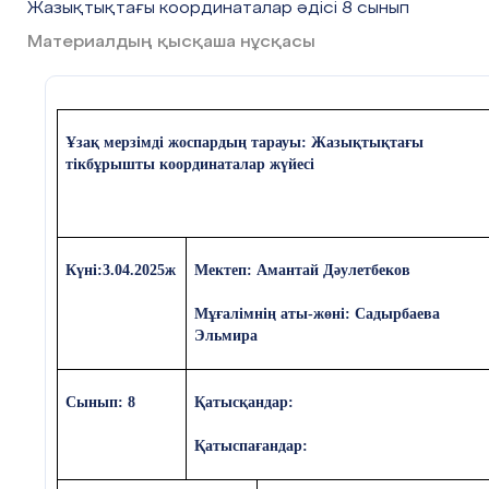
Жазықтықтағы координаталар әдісі 8 сынып
Материалдың қысқаша нұсқасы
Ұзақ мерзімді жоспардың тарауы:
Жазықтықтағы
тікбұрышты координаталар жүйесі
Күні:3.04.2025ж
Мектеп: Амантай Дәулетбеков
Мұғалімнің аты-жөні: Садырбаева
Эльмира
Сынып: 8
Қатысқандар:
Қатыспағандар: