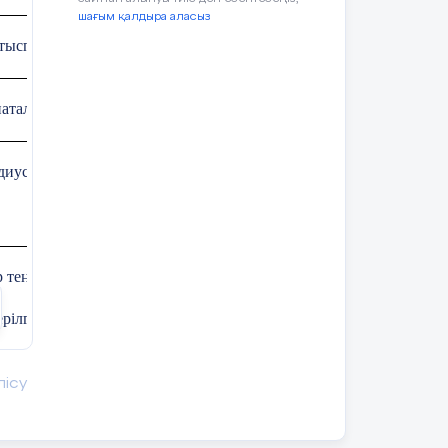
шағым қалдыра аласыз
Егер
У > 0 болса онда оған сәйкес
тыспағандар саны:
келетін У осінің нүктесі бас нүктенің
жоғарғы жағында жатады
талар әдісі
Екі нүктенің арақашықтығының
формуласы
АВ =
 радиусы r болатын шеңбердің теңдеуін
тас,
Зерттеу есебі:
Кесінді ортасының координатасының формула
 теңдеуінің формуласын біледі;
өзі оқып
анықта
ерілген центр мен радиус бойынша шеңбер теңдеуін жаза алады;
ың
1) Координаталық жазықтыққа АВ кесіндісін салыңдар.
ру
шеңбер теңдеуінен центр мен радиус мәндерін анықтап, қосымша 
йды.
2) АВ кесіндісінің ортасына К - нүктесін салыңдар.
лісу
3) К нүктесінің координатасын табыңдар.
би біліктілік