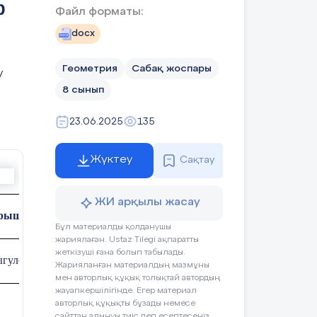
р
Файл форматы:
docx
Оқушының әрекеті
Геометрия
Сабақ жоспары
у
8 сынып
ріне
Тұжырымдамалар
ақиқат
Жа
23.06.2025
135
ған
Жүктеу
Сақтау
емін.
Нүктенің координаталары А(х;у) түрінде
ЖИ арқылы жасау
реттелген сандар жұбын құрайды
ен
рышты координаталар жүйесі
ы
Бұл материалды қолданушы
саймын
жариялаған. Ustaz Tilegi ақпаратты
Егер Х
жеткізуші ғана болып табылады.
қтаймын.
ыгуловна
Жарияланған материалдың мазмұны
мен авторлық құқық толықтай автордың
,
0 болса онда оған сәйкес келетін Х осінің
жауапкершілігінде. Егер материал
нүктесі бас нүктенің сол жағында жатады
лгілеңіз.
авторлық құқықты бұзады немесе
сайттан алынуы тиіс деп есептесеңіз,