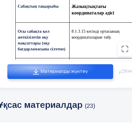
Жазықтықтағы
Сабақтың тақырыбы
координаталар әдісі
Осы сабақта қол
8.1.3.15 кесінді ортасының
жеткізілетін оқу
координаталарын табу.
мақсаттары (оқу
бағдарламасына сілтеме)
1. Кесінді орталарының
Сабақтың мақсаты
Бө
Материалды жүктеу
координаталарын анықтау.
2.
Кесініді ортасының
координаталарының формулалар
қолданып белгісіз бір ұшының
Ұқсас материалдар
координатасын табу. 3.
Кесіндінің
(23)
координаталық жазықтықта
орналасуына қарай орта
координаталар туралы тұжырымғ
келу.