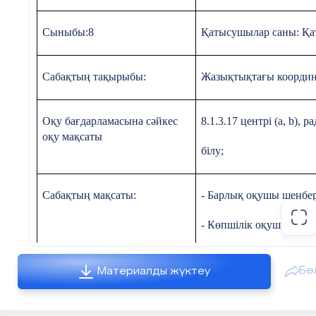
Жауабыңызды негіздеңіз
Сыныбы:8
Қатысушылар саны: Қа
Сабақтың тақырыбы:
Жазықтықтағы координа
Оқу бағдарламасына сәйкес
8.1.3.17 центрі (a, b),
оқу мақсаты
білу;
Сабақтың
Жаңа білімді меңгеруде оқушыларға
«Ойлан, Жұп
Сабақтың мақсаты:
- Барлық оқушы шеңбер
ортвсы
Бөліс»
әдісін пайдаланып оқулықтағы тақырыпты 
меңгеріп содан кейін оқушы жұбымен жазғанын
- Көпшілік оқушылар б
талқылайды, пікірлеседі ой қорытады. Оқушылард
ойларын нақтылау мақсатында «bilimland» білім бе
- Қабілетті оқушылар 
порталында бейнероликті тыңдайды, қорытындыла
Бө
Материалды жүктеу
Жаңа тақырыпты түсінгенін анықтау мақсатында
Құндылықтар:
Еңбекқорлық және кәсі
тапсырмалар беріледі: