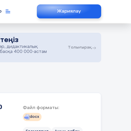
р
Жариялау
теңіз
ер, дидактикалық
Толығырақ
 басқа 400 000-астам
р
Файл форматы:
docx