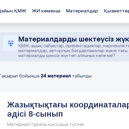
Дайын ҚМЖ
ЖИ көмекші
Материалдар
Қызметте
Материалдарды шектеусіз жүк
ҚМЖ, ашық сабақтар, презентациялар, көрнекілікт
материалдар, авторлық бағдарламалар және тағы
материалды шексіз жүктеп алғыңыз келе ме?
24 материал
Тақырып бойынша
табылды
Жазықтықтағы координатала
әдісі 8-сынып
Материал туралы қысқаша түсінік