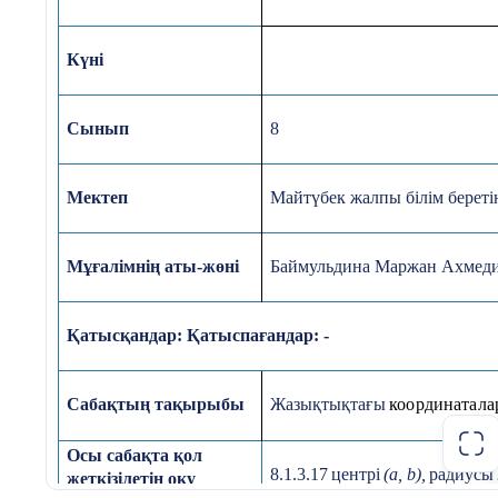
мақсаттары және бағалау
критерилерімен таныстыру.
Күні
Бағалау критерийлері:
Сынып
8
- Формуланы қолдана алады
- Шеңбер теңдеуін дұрыс жазады
Мектеп
Майтүбек жалпы білім береті
- Геометриялық мағынасын түсінеді
Мұғалімнің аты-жөні
Баймульдина Маржан Ахмед
Ой қозғау (Қызығушылықты ояту):
"Компасты не үшін қолданамыз?
Қатысқандар:
Қатыспағандар:
-
деген сұрақ арқылы шеңбер ұғымы
еске түсіру.
Сабақтың тақырыбы
Жазықтықтағы
координатала
Топқа бөлу (QR-код арқылы ).
Осы
сабақта
қол
8.1.3.17
центрі
(a, b),
радиусы
жеткізілетін
оқу
Жаңа тақырыпты түсіндіру
Сабақтың басы