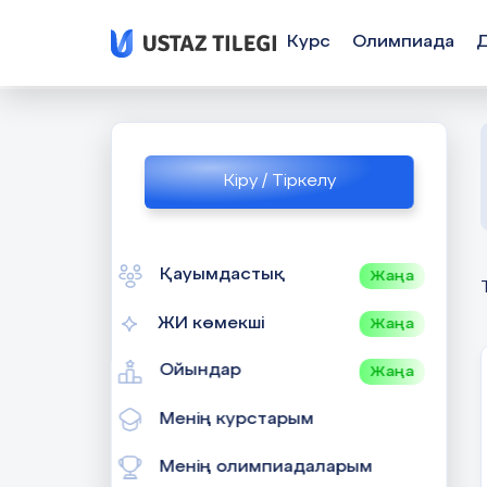
Курс
Олимпиада
Кіру / Тіркелу
Қауымдастық
Жаңа
ЖИ көмекші
Жаңа
Ойындар
Жаңа
Менің курстарым
Менің олимпиадаларым