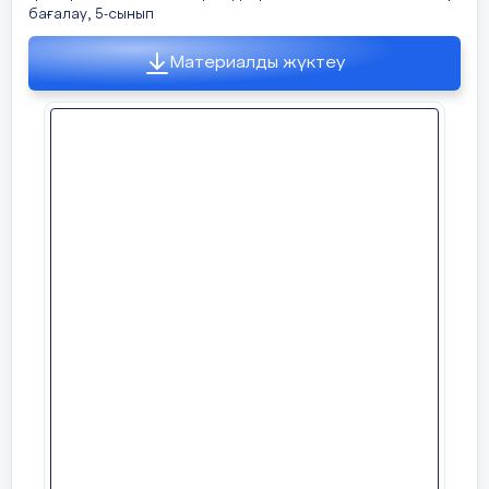
(4 ұпай)
бағалау, 5-сынып
2 « » cынып
Материалды жүктеу
_______________________________________
«Салт-дәстүр және ауыз әдебиеті»
бөлімі бойынша жиынтық бағалау
(БЖБ №2)
IІ – нұсқа
Оқылым
Мәтінді мұқият оқы. Мәтінге
қатысты суретті тауып, тиістісін
белгіле.
(Прочитай внимательно текст
,
отметь две картинки которые
соответвуют тексту
)
Қажымұқан Мұңайтпасов – қазақтың