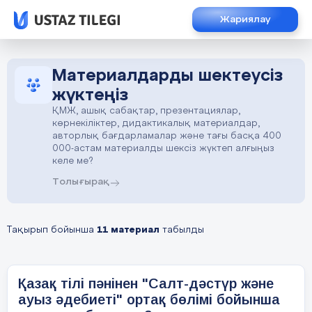
Жариялау
Материалдарды шектеусіз
жүктеңіз
ҚМЖ, ашық сабақтар, презентациялар,
көрнекіліктер, дидактикалық материалдар,
авторлық бағдарламалар және тағы басқа 400
000-астам материалды шексіз жүктеп алғыңыз
келе ме?
Толығырақ
Тақырып бойынша
11 материал
табылды
Қазақ тілі пәнінен "Салт-дәстүр және
ауыз әдебиеті" ортақ бөлімі бойынша