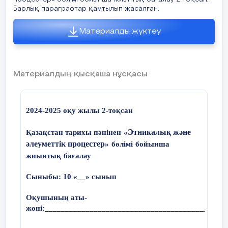
Барлық параграфтар қамтылып жасалған.
Материалды жүктеу
Материалдың қысқаша нұсқасы
2024-2025 оқу жылы 2-тоқсан
Жазылым
Этникалық және
Қазақстан тарихы пәнінен
«
әлеуметтік процестер
»
бөлімі
бойынша
Сөйлемдерді суреттер арқылы
жиынтық
бағалау
толықтырып жаз:
Сыныбы: 10 «__» сынып
Бұл
Оқушының аты-
жөні:____________________________________________
_________________,
оның төлі
________________.