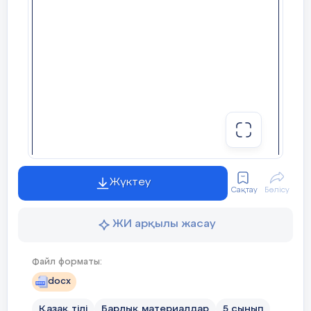
атақты палуаны. Ол – әлемнің бірнеше
дүркін жеңімпазы. Қажымұқан он төрт
жасында саудагер байға жалшы
болады. Қыс мезгілі. Бірде бай оны ат
шанамен шөп алып кел деп жұмсайды.
Қайтар жолда қар қалың болып, ат
шананы тарта алмай зорығып өледі.
Қажымұқан шананы атымен бірге өзі
сүйреп алып келеді.
Жүктеу
Сақтау
Бөлісу
ЖИ арқылы жасау
Файл форматы:
docx
Қазақ тілі
Барлық материалдар
5 сынып