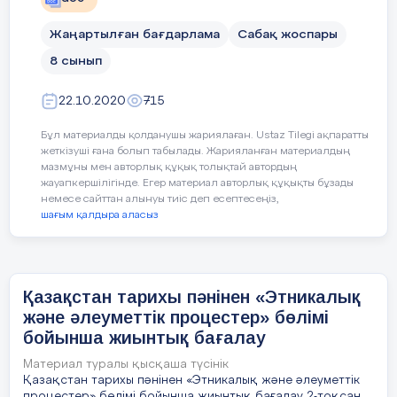
Аудиомәтінді екі рет тыңдап, төмендегі
тапсырмаларды орындаңыз.
«Қоршаған орта» бөлімі бойынша жиынтық
Жаңартылған бағдарлама
Сабақ жоспары
бағалау (БЖБ №1) ІІ– нұсқа
8 сынып
Оқылым
Мәтіндегі маңызды ақпараттар бойынша
22.10.2020
715
«Ақыл-ой картасын» құрыңыз.
Мәтінді мұқият оқы. Мәтінге қатысты
Бұл материалды қолданушы жариялаған. Ustaz Tilegi ақпаратты
суретті тауып, тиістісін белгіле.
(Прочитай
жеткізуші ғана болып табылады. Жарияланған материалдың
внимательно текст
, отметь две картинки
мазмұны мен авторлық құқық толықтай автордың
которые соответвуют тексту
)
жауапкершілігінде. Егер материал авторлық құқықты бұзады
немесе сайттан алынуы тиіс деп есептесеңіз,
Мынау – аула. Аулада ағаштар, гүлдер бар.
шағым қалдыра аласыз
Бүгін сенбілік. Оқушылар мектепке келді.
Балалар ауланы тазалады. Қоқыс, жапырақ
жинады. Гүлдерге су құйды. Аула таза болды.
Қазақстан тарихы пәнінен «Этникалық
және әлеуметтік процестер» бөлімі
бойынша жиынтық бағалау
Материал туралы қысқаша түсінік
Қазақстан тарихы пәнінен «Этникалық және әлеуметтік
процестер» бөлімі бойынша жиынтық бағалау 2-тоқсан.