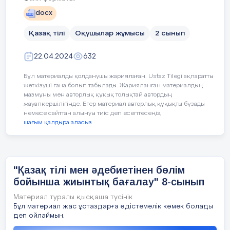
толықтырып жаз:
docx
, киер сәнді етіп.
Бұл
Қазақ тілі
Оқушылар жұмысы
2 сынып
22.04.2024
632
_________________,
оның төлі
________________.
(2 ұпай)
Бұл материалды қолданушы жариялаған. Ustaz Tilegi ақпаратты
Бұл
жеткізуші ғана болып табылады. Жарияланған материалдың
мазмұны мен авторлық құқық толықтай автордың
жауапкершілігінде. Егер материал авторлық құқықты бұзады
немесе сайттан алынуы тиіс деп есептесеңіз,
_________________, оның
шағым қалдыра аласыз
төлі_________________.
(4 ұпай)
"Қазақ тілі мен әдебиетінен бөлім
Сөздерді мағынасына қарай байланыстыр
бойынша жиынтық бағалау" 8-сынып
(Соедени картинки по смыслу, кто что
делает?)
Материал туралы қысқаша түсінік
Бағалау критерийі БЖБ №2
Бұл материал жас ұстаздарға әдістемелік көмек болады
деп ойлаймын.