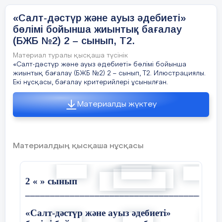
Оқылым
қателерді
Жа
з
ылым
«Салт-дәстүр және ауыз әдебиеті»
аны
қт
ап,
т
ү
з
е
теді
бөлімі бойынша жиынтық бағалау
Қол
д
а
н
у
(БЖБ №2) 2 – сынып, Т2.
Материал туралы қысқаша түсінік
2.2.6.1 Мұғалімнің
Жоғары д
е
ң
гей
дағдыл
а
ры
«Салт-дәстүр және ауыз әдебиеті» бөлімі бойынша
к
ө
м
егі
ме
н
жиынтық бағалау (БЖБ №2) 2 – сынып, Т2. Илюстрациялы.
белгілі б
і
р
20 ми
н
у
т
Екі нұсқасы, бағалау критерийлері ұсынылған.
Материалды жүктеу
Та
п
сырма
Материалдың қысқаша нұсқасы
1.
М
ә
т
і
нд
ерді
оқы
ж
ә
н
е
са
л
ы
с
т
ы
р
.
Салы
с
т
ы
р
у
н
әти
ж
е
сін
к
е
с
т
е
г
е
т
үсі
р
.
2 « » cынып
_______________________________________
«
Салт-дәстүр және а
уыз әдебиеті»