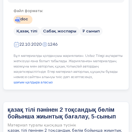
Киіз үй бөліктерін атап жаз.
екі
н
ші
сөйле
м
дегі орф
о
гр
а
ф
и
ялық
1
Файл форматы:
қатені
аны
қ
та
й
ды және
тү
з
етеді;
doc
үші
н
ші
сөйле
м
дегі
п
у
н
к
т
у
ац
и
ялық
1
1
Қазақ тілі
Сабақ жоспары
7 сынып
қатені
аны
қ
та
й
ды және
тү
з
етеді;
Б
а
р
лы
ғ
ы
22.10.2020
1246
2
Бұл материалды қолданушы жариялаған. Ustaz Tilegi ақпаратты
жеткізуші ғана болып табылады. Жарияланған материалдың
3
мазмұны мен авторлық құқық толықтай автордың
жауапкершілігінде. Егер материал авторлық құқықты бұзады
немесе сайттан алынуы тиіс деп есептесеңіз,
шағым қалдыра аласыз
4
қазақ тілі пәнінен 2 тоқсандық бөлім
бойынша жиынтық бағалау, 5-сынып
Материал туралы қысқаша түсінік
қазақ тілі пәнінен 2 тоқсандық бөлім бойынша жиынтық