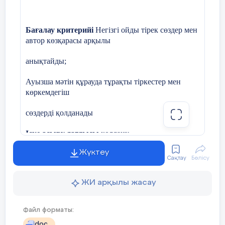
(4 ұпай)
алады
Сурет бойынша екі сөйлем жаз. (Напиши 2
Бағалау критерийі
Негізгі ойды тірек сөздер мен
предложения по картинкам)
автор көзқарасы арқылы
Барлығы
анықтайды;
Ауызша мәтін құрауда тұрақты тіркестер мен
көркемдегіш
сөздерді қолданады
Іске асыру дағдысы
қолдану
Жүктеу
Сақтау
Бөлісу
(2 ұпай)
Орындалу уақыты
20 минут
ЖИ арқылы жасау
Тапсырма
1-нұсқа
Файл форматы:
2 « » cынып
_________________________________________________
doc