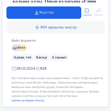
қолына алды. Оның құлағына «Сенің
атың Ержан» деп үш рет айғайлады.
Сонан соң үй иесіне қарай бұрылып:
Жүктеу
Сақтау
Бөлісу
-Енді Ержанды өз қолына алып,
ЖИ арқылы жасау
бесгіне апарып жатқыз, -деді. Бесік
әдемі болатын. Қонақтар «Ержанның
өмір жасы ұзақ болсын!» деп тілектер
Файл форматы:
айтып жатты.
docx
Қазақ тілі
Басқа
2 сынып
28.02.2024
828
Бұл материалды қолданушы жариялаған. Ustaz Tilegi ақпаратты
жеткізуші ғана болып табылады. Жарияланған материалдың
мазмұны мен авторлық құқық толықтай автордың
жауапкершілігінде. Егер материал авторлық құқықты бұзады
немесе сайттан алынуы тиіс деп есептесеңіз,
шағым қалдыра аласыз
2.
Қ
а
р
ам
е
н
ж
а
з
ы
л
ған
сөздер
д
і
сөз
құ
р
амына
т
ал
д
а.