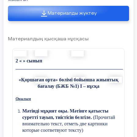
(2 ұпай)
Материалды жүктеу
Жазылым
Сөйлемдерді суреттер арқылы
толықтырып жаз:
Киіз үй
Материалдың қысқаша нұсқасы
2 « » cынып
_________,
_________________________________________________
«Қоршаған орта» бөлімі бойынша жиынтық
___________,
бағалау (БЖБ №1) І – нұсқа
______жасалған.
Оқылым
Ер адамдар
Мәтінді мұқият оқы. Мәтінге қатысты
суретті тауып, тиістісін белгіле.
(Прочитай
внимательно текст
, отметь две картинки
которые соответвуют тексту
)
____________,