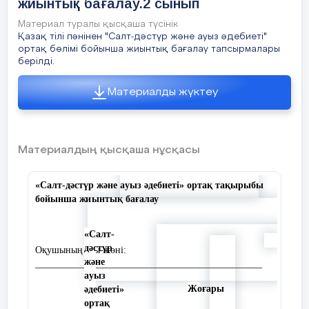
жиынтық бағалау.2 сынып
Материал туралы қысқаша түсінік
Қазақ тілі пәнінен "Салт-дәстүр және ауыз әдебиеті"
ортақ бөлімі бойынша жиынтық бағалау тапсырмалары
берілді.
Материалды жүктеу
Материалдың қысқаша нұсқасы
«Сал
т
-дә
с
т
үр
ж
ә
не
а
у
ыз
әдебие
т
і»
ор
т
ақ
т
а
қы
р
ыбы
бойы
н
ш
а
ж
и
ын
т
ық
бағалау
«Сал
т
-
дә
с
т
үр
Оқушының аты-жөні:
ж
ә
не
_______________________________________________
а
у
ыз
Ж
оғары
әдебие
т
і»
ор
т
ақ