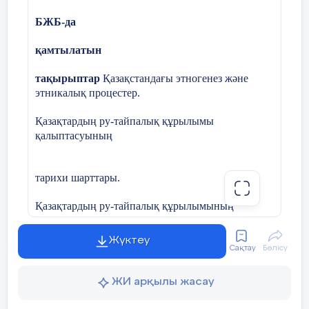
Бұл
БЖБ-да
қамтылатын
_________________, оның
тақырыптар
Қазақстандағы этногенез және
төлі_________________.
этникалық процестер.
(4 ұпай)
Қазақтардың ру-тайпалық құрылымы
Сөздерді мағынасына қарай байланыстыр
қалыптасуының
(Соедени картинки по смыслу, кто что
делает?)
тарихи шарттары
.
Қазақтардың ру-тайпалық құрылымының
ерекшеліктері
Жүктеу
Сақтау
Бөлісу
«ПОПС» формуласын пайдаланып,
Оқу мақсатттары
10.2.1.1 Қазақстандағы
мәтіндегі ақпараттар бойынша өз
этникалық процестерді түсіндіру
пікірлеріңізді жазыңыздар
ЖИ арқылы жасау
үшін
«антропогенез», «этногенез», «этнос»