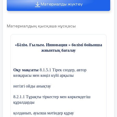
Материалды жүктеу
Бағалау критерийі
Тапсырма
№
Материалдың қысқаша нұсқасы
Мәтінді түсінеді,
1
Тиісті су
«Білім. Ғылым. Инновация » бөлімі бойынша
мәтінге сәйкес суретті
жиынтық бағалау
(от
мечае
анықтайды
тексту
)
Оқу мақсаты
8.1.5.1 Тірек сөздер, автор
көзқарасы мен көңіл күйі арқылы
Әріп тізбегі бойынша
2
Сөзді ат
сөздерді анықтайды
негізгі ойды анықтау
(
находит
8.2.1.1 Тұрақты тіркестер мен көркемдегіш
құралдарды
Сөйлемдерді сурет
3
Сурет б
бойынша
жазады
(
қолданып, ауызша мәтіндер құрау
толықтырып жаза
по карти