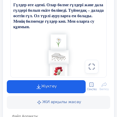
Гүлдер өте әдемі. Олар бөлме гүлдері және дала
гүлдері болып екіге бөлінеді. Түймедақ – далада
_____________киеді. Әйел адамдар
өсетін гүл. Ол түрлі ауруларға ем болады.
Менің бөлмемде гүлдер көп. Мен оларға су
құямын.
__________киеді.
(
6
ұпай)
Өлеңді суреттегі атауларымен
толықтыр.
«1» дегенім ­­-
Жүктеу
Сақтау
Бөлісу
, кисең болар көрік.
ЖИ арқылы жасау
Жазылым
«2» дегенім ­­-
Сөйлемдерді суреттер арқылы
Файл форматы: