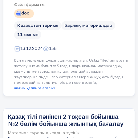
ұғымдарын
Файл форматы:
doc
пайдалану
Қазақстан тарихы
Барлық материалдар
Берілген сөздерді пайдаланып, «Біздің
11 сынып
этникалық процестердің
заманымызға дейінгі технология»
сабақтастығын анықтай отырып,
тақырыбында жұпта диалог құрыңыз
Қазақстан аумағындағы этногенездің
13.12.2024
135
кезеңдерін айқындау
Қажетті сөздер: көне заман, жансыз бейнелер,
Бұл материалды қолданушы жариялаған. Ustaz Tilegi ақпаратты
ескерткіштер, сына жазуы, асыл қазына
жеткізуші ғана болып табылады. Жарияланған материалдың
10.2.2.3 -қазақтардың ру-тайпалық құрылымының
мазмұны мен авторлық құқық толықтай автордың
ерекшеліктерін ауызша тарихнама негізінде
жауапкершілігінде. Егер материал авторлық құқықты бұзады
түсіндіру (шежіре, генеалогиялық аңыздар);
немесе сайттан алынуы тиіс деп есептесеңіз,
(4 ұпай)
шағым қалдыра аласыз
10.2.2.1
Қазақтардың этникалық құрылымын
сипаттау
Сурет бойынша екі сөйлем жаз. (Напиши 2
предложения по картинкам)
Дескриптор
№
Қазақ тілі пәнінен 2 тоқсан бойынша
Бағалау критерийі
үшін
«ру», «тайпа», «жүз», «ата-жұрт»,
№2 бөлім бойынша жиынтық бағалау
«атамекен»
Тапсырма
Материал туралы қысқаша түсінік