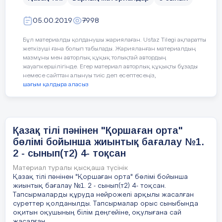
05.00.2019
7998
Бұл материалды қолданушы жариялаған. Ustaz Tilegi ақпаратты
жеткізуші ғана болып табылады. Жарияланған материалдың
мазмұны мен авторлық құқық толықтай автордың
жауапкершілігінде. Егер материал авторлық құқықты бұзады
немесе сайттан алынуы тиіс деп есептесеңіз,
ұпай)
шағым қалдыра аласыз
Берілген әріптер қатарында сөздерді
тауып оқы
Қазақ тілі пәнінен "Қоршаған орта"
бөлімі бойынша жиынтық бағалау №1.
ТҚОСРЫ
2 - сынып(т2) 4- тоқсан
Материал туралы қысқаша түсінік
Қазақ тілі пәнінен "Қоршаған орта" бөлімі бойынша
СДАЫҚН
жиынтық бағалау №1. 2 - сынып(т2) 4- тоқсан.
Тапсырмаларды құруда нейрожелі арқылы жасалған
суреттер қолданылды. Тапсырмалар орыс сыныбында
оқитын оқушының білім деңгейіне, оқулығана сай
жасалған