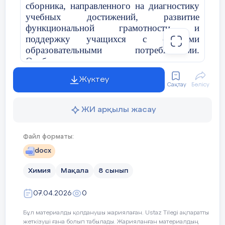
сборника, направленного на диагностику
учебных достижений, развитие
функциональной грамотности и
поддержку учащихся с особыми
образовательными потребностями.
Особое внимание уделено соответствию
заданий государственным
Жүктеу
образовательным стандартам Республики
Сақтау
Бөлісу
Казахстан и принципам инклюзивного
обучения.
ЖИ арқылы жасау
Ключевые слова:
химия, 8 класс,
формативное оценивание, критериальное
Файл форматы:
оценивание, функциональная
docx
грамотность, КЭС, инклюзивное
образование, ООП.
Химия
Мақала
8 сынып
Введение
07.04.2026
0
Современное школьное образование
Бұл материалды қолданушы жариялаған. Ustaz Tilegi ақпаратты
ориентировано не только на усвоение
жеткізуші ғана болып табылады. Жарияланған материалдың