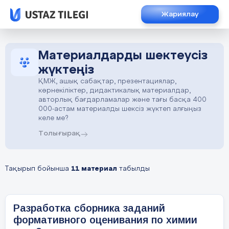
Жариялау
Материалдарды шектеусіз
жүктеңіз
ҚМЖ, ашық сабақтар, презентациялар,
көрнекіліктер, дидактикалық материалдар,
авторлық бағдарламалар және тағы басқа 400
000-астам материалды шексіз жүктеп алғыңыз
келе ме?
Толығырақ
Тақырып бойынша
11 материал
табылды
Разработка сборника заданий
формативного оценивания по химии