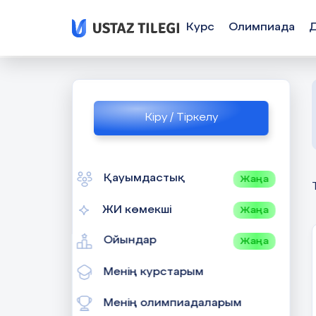
Курс
Олимпиада
Кіру / Тіркелу
Қауымдастық
Жаңа
ЖИ көмекші
Жаңа
Ойындар
Жаңа
Менің курстарым
Менің олимпиадаларым