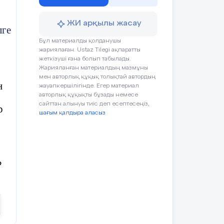
ЖИ арқылы жасау
лге
Бұл материалды қолданушы
жариялаған. Ustaz Tilegi ақпаратты
жеткізуші ғана болып табылады.
Жарияланған материалдың мазмұны
мен авторлық құқық толықтай автордың
н
жауапкершілігінде. Егер материал
авторлық құқықты бұзады немесе
сайттан алынуы тиіс деп есептесеңіз,
р
шағым қалдыра аласыз
?