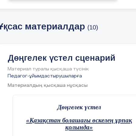
Ұқсас материалдар
(10)
Дөңгелек үстел сценарий
Материал туралы қысқаша түсінік
Абдуллина Г.Е., руководитель кл
Педагог-ұйымдастырушыларға
Материалдың қысқаша нұсқасы
Дөңгелек үстел
2025
«Қазақстан болашағы өскелең ұрпақ
қолында»