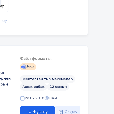
кті
тар
п,
ғы,
лісу
ің
дей
ік
ді
Файл форматы:
docx
рі.
рнекі
Мектептен тыс мекемелер
арын
Ашық сабақ
12 сынып
.
3
26.02.2018
8430
е
ту,
Жүктеу
Сақтау
ім