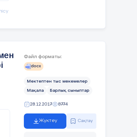
лісу
ен
рмен
Файл форматы:
і
docx
Мектептен тыс мекемелер
Мақала
Барлық сыныптар
28.12.2017
8774
ен
Жүктеу
Сақтау