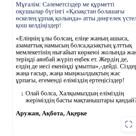
Мұғалім: Сәлеметсіздер ме құрметті
оқушылар бүгінгі «Қазақстан болашағы
өскелең ұрпақ қолында» атты дөңгелек үсте
қош келдіңіздер
!
«Еліңнің ұлы болсаң, еліңе жаның ашыса,
азаматтық намысың болса,қазақтың ұлттық
мемлекетінің нығайып көркеюі жолында жа
теріңді аянбай жүріп еңбек ет. Жердің де,
елдің де иесі екеніңді ұмытпа»,-дейді. Сізде
жаңа ғасыр, жаңа мыңжылдықтың жас
ұрпағы, егеменді еліміздің ертеңісіздер!
Олай болса, Халқымыздың еліміздің
жеріміздің басты мақтаныштары қандай
Аружан, Ақбота, Ақерке