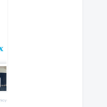
х
лісу