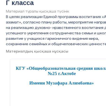
Г класса
Материал туралы қысқаша түсінік
В целях реализации Единой программы воспитания «
азамат», согласно плану работы, мероприятие напра
на реализацию духовно- нравственного воспитания 
успешного укрепления сотрудничества семьи и школ
развитие у учащихся гармоничного видения мира,
сохранение семейных и общечеловеческих ценносте
Материалдың қысқаша нұсқасы
КГУ «Общеобразовательная средняя школ
№25 г.Актобе
Имеени Музафара Алимбаева»