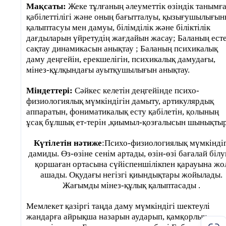
Мақсаты:
Жеке тұлғаның әлеуметтік өзіндік танымғ
қабілеттілігі және оның бағытталуы, қызығушылығы
Мұғалім: Құрметті оқушылар,
қалыптасуы мен дамуы, білімділік және біліктілік
тарихымыз,мақтанышымыз және шет елмен
дағдыларын үйретудің жағдайын жасау; Баланың ест
байланысымыз мен мүмкінішілітеріміз жай
сақтау динамикасын анықтау ; Баланың психикалық
сөз қозғадық. Ендеше басты сұрақ осы дамы
даму деңгейін, ерекшелігін, психикалық дамудағы,
көркейген мемлекетімізүшін біз не істей
мінез-құлқындағы ауытқушылығын анықтау.
аламыз, әр топ өз идеяларын қағаз бетіне
түсіріп жауап беріпкөрейік. Сіздерге 3 мин
Міндеттері:
Сәйкес келетін деңгейінде психо-
физиологиялық мүмкіндігін дамыту, артикулярдық
уақыт беріледі.
аппаратын, фониматикалық есту қабілетін, қолының
ұсақ бұлшық ет-терін ,қиымыл-қозғалысын шынықтыр
Мұғалім: Жақсы олай болса, сөз кезегі
өздеріңізде.
Күтілетін нәтиже
:Психо-физиологиялық мүмкіндіг
дамиды. Өз-өзіне сенім артады, өзін-өзі бағалай білу
Жауаптары
қоршаған ортасына сүйіспеншілікпен қарауына жо
ашады. Оқудағы негізгі қиындықтары жойылады.
Жақсы құрметті оқушылар, әр қоғамның 
Жағымды мінез-құлық қалыптасады .
бөлшегі. Қоғам елдің бөлшегі, олай бо
адамның болашағы, ұлт болашағы. Әр-а
Мемлекет қазіргі таңда даму мүмкіндігі шектеулі
болашағы өз қолында, ал ел болаша
жандарға айрықша назарын аударып, қамқорлық
сіздердің қолдарыңызда! Ол