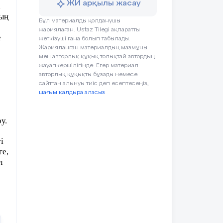
ЖИ арқылы жасау
а
ның
Бұл материалды қолданушы
жариялаған. Ustaz Tilegi ақпаратты
е
жеткізуші ғана болып табылады.
лы
Жарияланған материалдың мазмұны
п,
мен авторлық құқық толықтай автордың
жауапкершілігінде. Егер материал
авторлық құқықты бұзады немесе
сайттан алынуы тиіс деп есептесеңіз,
ут
шағым қалдыра аласыз
у.
і
ге,
л
бір
лса
дам
ғы
ай