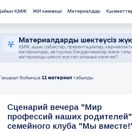
Дайын ҚМЖ
ЖИ көмекші
Материалдар
Қызметте
Материалдарды шектеусіз жүк
ҚМЖ, ашық сабақтар, презентациялар, көрнекілікт
материалдар, авторлық бағдарламалар және тағы
материалды шексіз жүктеп алғыңыз келе ме?
11 материал
Тақырып бойынша
табылды
Сценарий вечера "Мир
профессий наших родителей"
семейного клуба "Мы вместе!