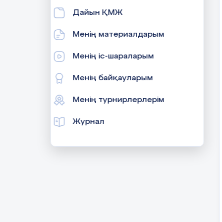
Дайын ҚМЖ
Менің материалдарым
Менің іс-шараларым
Менің байқауларым
Менің турнирлерлерім
Журнал