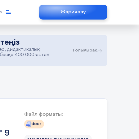
р
Жариялау
теңіз
ер, дидактикалық
Толығырақ
 басқа 400 000-астам
Файл форматы:
docx
" 9