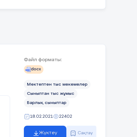
Файл форматы:
docx
уба
Мектептен тыс мекемелер
Сыныптан тыс жұмыс
Барлық сыныптар
18.02.2021
22402
Жүктеу
Сақтау