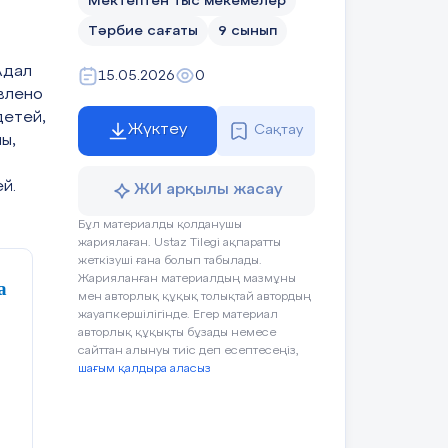
Мектептен тыс мекемелер
Тәрбие сағаты
9 сынып
Адал
15.05.2026
0
влено
детей,
Жүктеу
Сақтау
ы,
й.
ЖИ арқылы жасау
Бұл материалды қолданушы
жариялаған. Ustaz Tilegi ақпаратты
жеткізуші ғана болып табылады.
Жарияланған материалдың мазмұны
а
мен авторлық құқық толықтай автордың
жауапкершілігінде. Егер материал
авторлық құқықты бұзады немесе
сайттан алынуы тиіс деп есептесеңіз,
шағым қалдыра аласыз