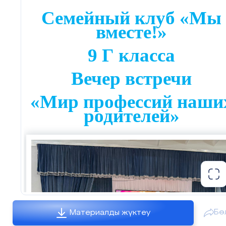
Семейный клуб «Мы
вместе!»
9 Г класса
Вечер встречи
«Мир профессий наши
родителей»
Бө
Материалды жүктеу