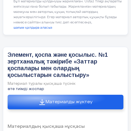
Заттың қасиетт
Бұл материалды қолданушы жариялаған. Ustaz Tilegi ақпаратты
1-
топка «Таза заттар»
затты анықтай
жеткізуші ғана болып табылады. Жарияланған материалдың
мазмұны мен авторлық құқық толықтай автордың
жауапкершілігінде. Егер материал авторлық құқықты бұзады
2-топқа «Біртекті қоспа»
немесе сайттан алынуы тиіс деп есептесеңіз,
Бағалау критерийі:
Элементті атом
шағым қалдыра аласыз
3-топқа «Әртекті қоспа» тақырыптары
ұғынады.
бойынша топтық жұмысты ұйымдастырады
Таза заттар б
тұратынын түсі
Оқушыларға тақырыпты бекіту үшін мұғалімн
8 мин
Элемент, қоспа және қосылыс. №1
нұсқауымен тапсырмалар орындайды
.
зертханалық тәжірибе «Заттар
Элемент, қосп
қоспалары мен олардың
Заттың қасиетт
қосылыстарын салыстыру»
затты анықтау
1 тапсырма.
№
«Кесте толтыр » тәсілі
Материал туралы қысқаша түсінік
өте тиімді жоспар
Таза заттар мен қоспаларды бөліп жаз:
тіс пастасы, лимон шырыны, парафин,
Сабақтың
барысы
Материалды жүктеу
дистилденген су, сынап, болат, қант,
топырақ,күкірт, йод тұндырмасы, мұз
Сабақтың
Педагогтің
әрекеті
Оқушының
әр
кезеңі/ уақыт
Таза зат
Қоспа
Материалдың қысқаша нұсқасы