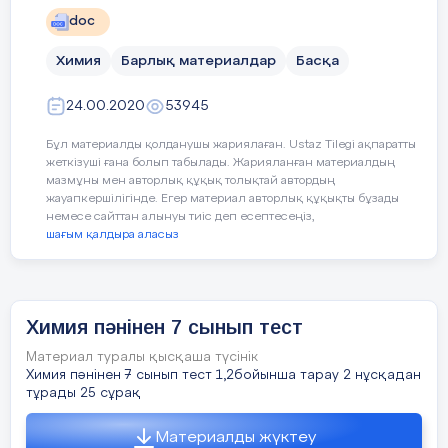
рефлексия
doc
Өткен тақырыпты еске түсіру ма
2
«Кластер»
тапсырманы орындаймыз.
Химия
Барлық материалдар
Басқа
құру
Берілген заттарды қауіптілік т
24.00.2020
53945
сәйкестендір:
2
қазан
1 апта
3
«Қателескен
Бұл материалды қолданушы жариялаған. Ustaz Tilegi ақпаратты
Улы заттар
мұғалім»
жеткізуші ғана болып табылады. Жарияланған материалдың
мазмұны мен авторлық құқық толықтай автордың
жауапкершілігінде. Егер материал авторлық құқықты бұзады
немесе сайттан алынуы тиіс деп есептесеңіз,
Оқытудың жаңа әдіс-
Жас маман
Қауіптілігі жоғары
шағым қалдыра аласыз
тәсілдерін қолдану
немесе аса қауіпті
Аяқталуы
Қалыптастырушы бағалау тапсырм
жолдары және
«Оқушыны
жанғыш заттар
1-тапсырма:
Төменде берілген суретт
Kundelік,bilimland.kz
дәптеріме
«Қосылыс», «Қоспа», «Элемент»
Химия пәнінен 7 сынып тест
іс қағазд
Жарылғыш заттар
порталдарымен жұмыс
Материал туралы қысқаша түсінік
2-тапсыриа:
Мына заттар топтамасын
жүргізу жолдарын
тықтан оқ
Химия пәнінен 7 сынып тест 1,2бойынша тарау 2 нұсқадан
Қоспа, Қосылысқа жіктеп жазыңыз.
талқылау
қалай жұмы
тұрады 25 сұрақ
екенін та
Зиянды немесе
3-тапсырмап:
Суреттен таза затты көр
Жас маман сабағына
Жаңартылға
Материалды жүктеу
тітіркендіргіш заттар
дәлелдеңіз.