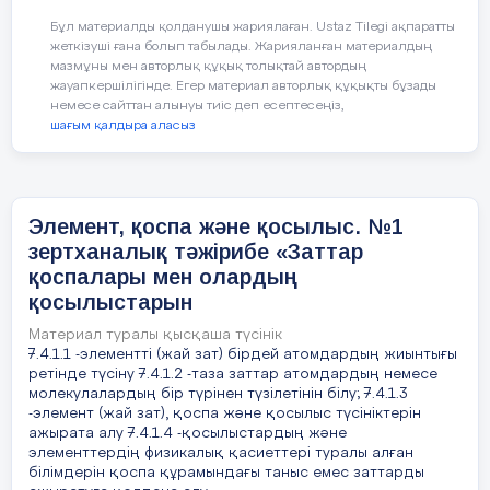
а
уа, сутегі, м
Таза зат пен қоспаны бір-
алтын, метал
Бұл материалды қолданушы жариялаған. Ustaz Tilegi ақпаратты
жеткізуші ғана болып табылады. Жарияланған материалдың
балқымалары, 
мазмұны мен авторлық құқық толықтай автордың
Көптеген оқушылар:
ерітінділер, а
жауапкершілігінде. Егер материал авторлық құқықты бұзады
түтін.
немесе сайттан алынуы тиіс деп есептесеңіз,
Заттарды бір-бірінен қас
шағым қалдыра аласыз
Төменде 
Кейбір оқушылар:
суреттерд
«қосылы
Қоспа құрамындағы затта
«қоспаға»
Элемент, қоспа және қосылыс. №1
отырып, салыстыра алады
зертханалық тәжірибе «Заттар
қоспалары мен олардың
Бағалау
-Таза зат пен қоспаның анықт
қосылыстарын
критерийлері
айырмашылықтарын біледі.
Материал туралы қысқаша түсінік
7.4.1.1 -элементті (жай зат) бірдей атомдардың жиынтығы
-Қоспаның құрамындағы затта
ретінде түсіну 7.4.1.2 -таза заттар атомдардың немесе
молекулалардың бір түрінен түзілетінін білу; 7.4.1.3
-элемент (жай зат), қоспа және қосылыс түсініктерін
Тілдік мақсат:
Оқушылар элементтерді жай зат
ажырата алу 7.4.1.4 -қосылыстардың және
элементтердің физикалық қасиеттері туралы алған
заттардың қасиеттерін сипатта
білімдерін қоспа құрамындағы таныс емес заттарды