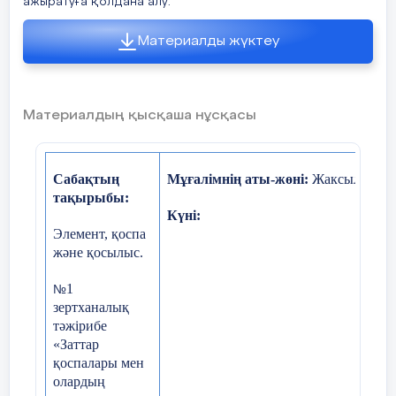
ажыратуға қолдана алу.
Негізгі сөздер мен тіркестер:
Материалды жүктеу
элемент, қосылыс, қоспа, атомд
Сыныптағы диалог/жазылым 
бірліктер:
Материалдың қысқаша нұсқасы
Химия...........оқытады Химия п
табылады Таза зат пен қоспаның
Сабақтың
Мұғалімнің аты-жөні:
Жаксылыкова
тақырыбы:
Құндылықтарға
-
Сын тұрғысынан ойлау;
Күні:
баулу
Элемент, қоспа
- қарым-қатынас жасау қабілеті
және қосылыс.
- жауапкершілік;
1
№
зертханалық
- өмір бойы оқуға дайын болу.
тәжірибе
«Заттар
қоспалары мен
Пәнаралық
Жаратылыстану 5 сынып
олардың
байланыс