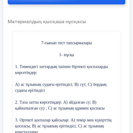
бағдарлам
Whatsapр,ZOOM
формасы ме
Бағалау:
Мұғалімнің мадақтауы
сабақ бар
арқылы қатысып
қолданылу
Материалдың қысқаша нұсқасы
Үйге тапсырма:
§
2 оқу, 16-бет 1-3 сұ
Сүт, ауа “таза зат” па?
11 минут
Жаңа сабақ
әдістемелік көмек беру
Бағалау:
«Табыс ағашы»
Неліктен әр қалада сабынды су әр
7-сынып тест тапсырмалары
03:00 –
Неге құмның түсі әр түрлі?
1- нұсқа
14:00
Тұман ағзаға зиян ба?
Рефлексия
Төмендегі бос ұяшыққ
1. Төмендегі заттардың ішінен біртекті қоспаларды
жазыңыз. Сол ұяшық
көрсетіңдер:
Осы және басқада сұрақтардың 
Сабақ / оқу мақсаттары
тақырыбына сәйкес келет
береді, яғни бүгінгі тақырыптан 
шынайы ма?
А) ас тұзының судағы ерітіндісі; В) сүт; С) бордың
судағы ерітіндісі
Табиғатта заттар таза күйінде 
Бүгін оқушылар не білді?
заттардың кейбіреулері 
2. Таза затты көрсетіңдер: А) айдалған су; В)
қоспаларынан тұрады. Ерітінді
Сыныптағы ахуал қандай
қайнатылған су) ; С) ас тұзының құммен қоспасы
қоспаларға жатады. Қоспаларды
болды?
Олар әртүрлі қатынастағы тү
3. Әртекті қоспалар қайсылар: А) темір мен күкірттің
Қоспада әр зат өзінің қасиетін с
қоспасы; В) ас тұзының ерітіндісі; С) ас тұзының
Мен жоспар
лаған саралау
кристалдары
шаралары тиімді болды ма?