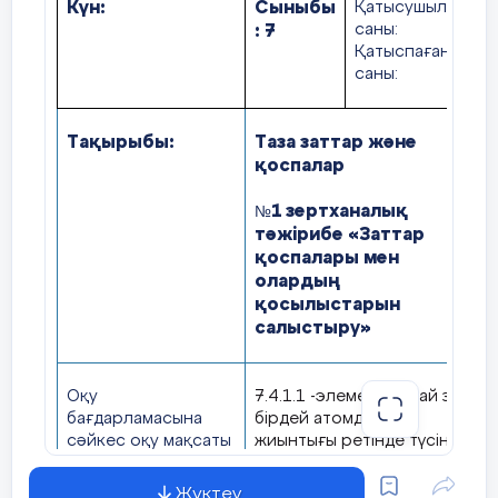
Күн:
Сыныбы
Қатысушылар
:
7
саны:
Қатыспағандар
саны:
Тақырыбы:
Таза заттар және
қоспалар
1 зертханалық
№
тәжірибе «Заттар
қоспалары мен
олардың
қосылыстарын
салыстыру»
Оқу
7.4.1.1 -элементті (жай зат)
бағдарламасына
бірдей атомдардың
сәйкес оқу мақсаты
жиынтығы ретінде түсіну
7.4.1.2 -таза заттар
Жүктеу