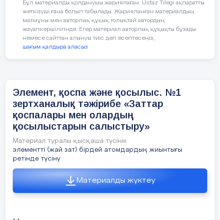
Бұл материалды қолданушы жариялаған. Ustaz Tilegi ақпаратты
Сабақтың
«Диалог» әдісі
жеткізуші ғана болып табылады. Жарияланған материалдың
ортасы
мазмұны мен авторлық құқық толықтай автордың
Мұғалім таза зат және
жауапкершілігінде. Егер материал авторлық құқықты бұзады
Жаңа сабақ
қоспалар жайлы
немесе сайттан алынуы тиіс деп есептесеңіз,
шағым қалдыра аласыз
3-тапсырма. ЕБК
ақпаратты
10 минут
оқушылармен
Цифрлық платформада тапсырма
диалогқа түсе отырып
орындауға нұсқау береді.
меңгертеді.
Элемент, қоспа және қосылыс. №1
зертханалық тәжірибе «Заттар
қоспалары мен олардың
қосылыстарын салыстыру»
Жаңа сабақты
«Білгір болсаң, тауып
Тапсырма
Материал туралы қысқаша түсінік
Таза заттар және қоспалар
элементті (жай зат) бірдей атомдардың жиынтығы
бекіту
көр!» әдісі
ретінде түсіну
Төменде б
https://learningapps.org/watch?
суретте А
Жеке жұмыс
Материалды жүктеу
v=pjw0i90a324
әртүрлі за
берілген:
Саралаудың қарқын