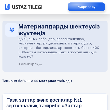
Жариялау
Материалдарды шектеусіз
жүктеңіз
ҚМЖ, ашық сабақтар, презентациялар,
көрнекіліктер, дидактикалық материалдар,
авторлық бағдарламалар және тағы басқа 400
000-астам материалды шексіз жүктеп алғыңыз
келе ме?
Толығырақ
Тақырып бойынша
11 материал
табылды
Таза заттар және қоспалар №1
зертханалық тәжірибе «Заттар