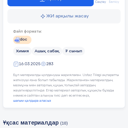
Сақтау
Бөлісу
атомдардың немесе
молекулалардың бір
түрінен түзілетінін білу;
ЖИ арқылы жасау
7.4.1.3 -элемент (жай зат),
қоспа және қосылыс
Файл форматы:
түсініктерін ажырата алу
doc
7.4.1.4 -қосылыстардың
Химия
Ашық сабақ
7 сынып
және элементтердің
физикалық қасиеттері
16.03.2025
283
туралы алған білімдерін
қоспа құрамындағы таныс
Бұл материалды қолданушы жариялаған. Ustaz Tilegi ақпаратты
емес заттарды ажыратуға
жеткізуші ғана болып табылады. Жарияланған материалдың
қолдана алу
мазмұны мен авторлық құқық толықтай автордың
жауапкершілігінде. Егер материал авторлық құқықты бұзады
немесе сайттан алынуы тиіс деп есептесеңіз,
Сабақтың
Таза заттармен
шағым қалдыра аласыз
мақсаты:
танысады
.
Қоспалардың түрлерін
Ұқсас материалдар
(10)
және оларды бөлу