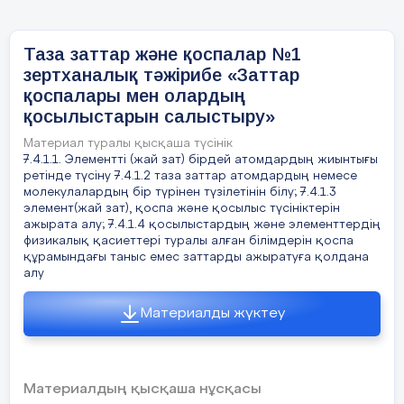
әдістерін
біледі;
Элемент (жай зат),
Таза заттар және қоспалар №1
қоспа және қосылыс
зертханалық тәжірибе «Заттар
түсініктерін ажырата
қоспалары мен олардың
алады.
қосылыстарын салыстыру»
Материал туралы қысқаша түсінік
Құндылықтар
Озық ойлы
7.4.1.1. Элементті (жай зат) бірдей атомдардың жиынтығы
ұлт:еңбекқорлық
ретінде түсіну 7.4.1.2 таза заттар атомдардың немесе
және кәсіби біліктілік
молекулалардың бір түрінен түзілетінін білу; 7.4.1.3
элемент(жай зат), қоспа және қосылыс түсініктерін
Адал азамат: Әділдік
ажырата алу; 7.4.1.4 қосылыстардың және элементтердің
және жауапкершілік
физикалық қасиеттері туралы алған білімдерін қоспа
құрамындағы таныс емес заттарды ажыратуға қолдана
алу
Материалды жүктеу
Сабақ
Мұғалімнің әрекеті
барысы
Материалдың қысқаша нұсқасы