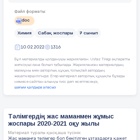
Таза затт
ескертпелерді жазыңыз
Файл форматы:
Элемент –
doc
Басталуы
Сәлеметсіңдерме балалар! (3 тілде ама
Қосылыст
Химия
Сабақ жоспары
7 сынып
құрамынд
Психологиялық ахуал қалыптастыру:
жылы лебіздер айтқызу. (Жұппен)
10.02.2022
1316
«Жұмбақ зат» ойыны
Бұл материалды қолданушы жариялаған. Ustaz Tilegi ақпаратты
жеткізуші ғана болып табылады. Жарияланған материалдың
Сандықшаның ішіндегі химиялық құра
мазмұны мен авторлық құқық толықтай автордың
қазақша-орысша атауларын атату (Сын
жауапкершілігінде. Егер материал авторлық құқықты бұзады
құты, стақан т.б)
немесе сайттан алынуы тиіс деп есептесеңіз,
Ұжымдық жұмыс
Бі
шағым қалдыра аласыз
«Қалыптастырушы бағалау тапсы
Жаңа тақырыптың түсіндірілуі:
Та
ар
Қауіпсіздік ережелерін еске түсір
2. Жіктелген заттарды не үшін алған
Таза заттар және қоспалар
дәлелдеңіз.
Тәлімгердің жас маманмен жұмыс
№
Сөйлемдерді аяқтау.
жоспары 2020-2021 оқу жылы
Таза зат пен қоспаның салыстырмалы
хи
3. Мысал келтіре отырып, салыстыры
сипаттамалары
Сурет белгілірі бойынша қауіпсіз
Материал туралы қысқаша түсінік
№
еске түсіру. (4-5 беттегі)
Жас маманға тәлімгер боп бекітілген ұзтаздарға қажет