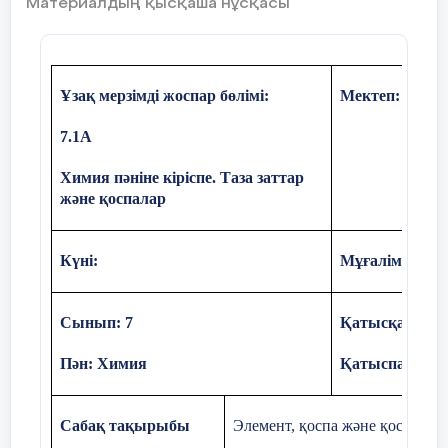
Материалдың қысқаша нұсқасы
тәсілі бойынша
барлық сынып
оқушыларына бірдей
тапсырма беріледі.
Ұзақ мерзімді жоспар бөлімі:
Мектеп:
12 минут
7.1А
Химия пәніне кіріспе. Таза заттар
(а) Қандай сур
және қоспалар
элемент берілг
анықтаңыз
Күні:
Мұғалімнің ат
(
b
)
Өз таңдау
түсіндіріңіз
Сынып: 7
Қатысқандар:
Суретте о
Пән: Химия
Қатыспағанда
құрамына 
заттардың
және мол
Сабақ тақырыбы
Элемент, қоспа және қосылыс.
1 зертханалық тәжірибе «Заттар қоспа
10мин
№
моделдері