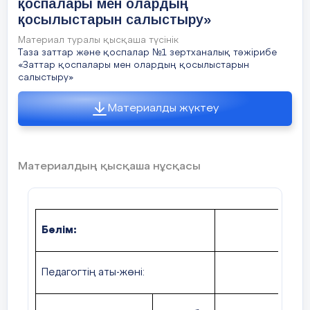
қоспалары мен олардың
қосылыстарын салыстыру»
Материал туралы қысқаша түсінік
Таза заттар және қоспалар №1 зертханалық тәжірибе
«Заттар қоспалары мен олардың қосылыстарын
салыстыру»
Материалды жүктеу
Материалдың қысқаша нұсқасы
Бөлім:
Педагогтің аты-жөні: