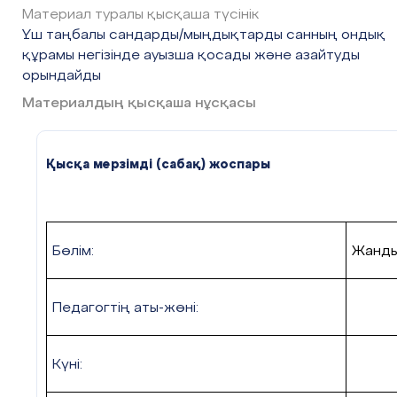
Материал туралы қысқаша түсінік
Үш таңбалы сандарды/мыңдықтарды санның ондық
құрамы негізінде ауызша қосады және азайтуды
орындайды
Материалдың қысқаша нұсқасы
Қысқа мерзімді (сабақ) жоспары
Бөлім:
Жанды
Педагогтің аты-жөні:
Күні: