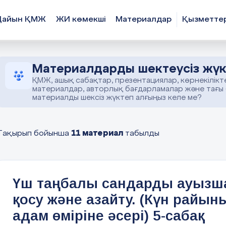
Дайын ҚМЖ
ЖИ көмекші
Материалдар
Қызметте
Материалдарды шектеусіз жүк
ҚМЖ, ашық сабақтар, презентациялар, көрнекілікт
материалдар, авторлық бағдарламалар және тағы
материалды шексіз жүктеп алғыңыз келе ме?
11 материал
Тақырып бойынша
табылды
Үш таңбалы сандарды ауызш
қосу және азайту. (Күн райын
адам өміріне әсері) 5-сабақ