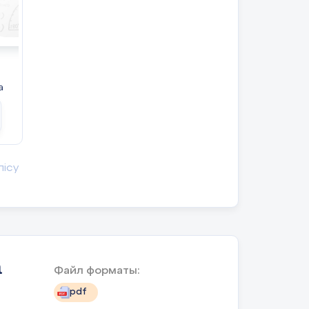
отырып есептейді
ауызша қосады
1балл
Есептеу тәсілін
түсіндіре отырып
а
есептейді 1балл
Тапсырманы орындайды
ғы
лісу
а
Файл форматы:
pdf