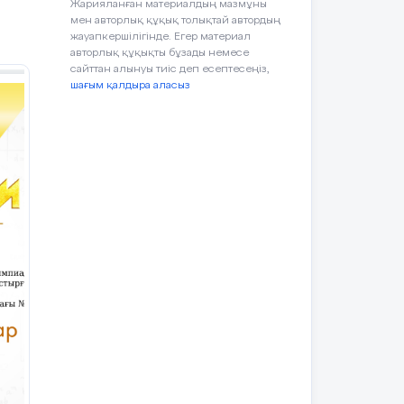
Жарияланған материалдың мазмұны
.
ондықтармен,
мен авторлық құқық толықтай автордың
жүздіктерді
жауапкершілігінде. Егер материал
Өткен білімді зерделейді.
.
жүздіктермен
авторлық құқықты бұзады немесе
қосады,азайтады
сайттан алынуы тиіс деп есептесеңіз,
шағым қалдыра аласыз
2балл
Сабақ мақсатымен
танысады
шығар
Үш таңбалы сандарды
ауызша қосады
Дескриптор:
Үш таңбалы
Есептеу тәсілін түсіндіре
сандарды