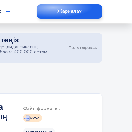
р
Жариялау
теңіз
ер, дидактикалық
Толығырақ
 басқа 400 000-астам
а
Файл форматы:
ың
docx