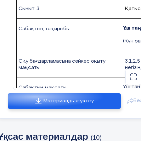
Сынып: 3
Қатыс
Үш таң
Саба
қтың тақырыбы
(Күн ра
Оқу бағдарламасына сәйкес оқыту
3.1.2
мақсаты:
негіз
Үш таң
Сабақтың мақсаты
ауызша
Бө
Материалды жүктеу
Құндылықтар
Сабақтың барысы
Ұқсас материалдар
(10)