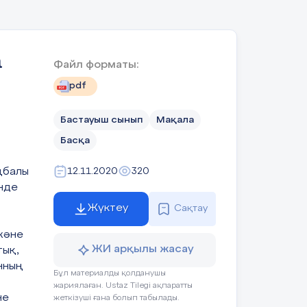
Оқушының әрекеті
Бағалау
а
Файл форматы:
Сәлемдесу
ҚБ:
pdf
Жарайсыңдар!
ру
Бастауыш сынып
Мақала
Өлең шумағын айтады
Керемет!
Басқа
Жақсы!
ңбалы
12.11.2020
320
нде
Тамаша!
Жүктеу
Сақтау
Дескриптор:
және
ЖИ арқылы жасау
Қосу,азайту
тық,
кезінде
нның
Бұл материалды қолданушы
бірліктерді
жариялаған. Ustaz Tilegi ақпаратты
.
бірліктермен,
не
жеткізуші ғана болып табылады.
ондықтарды