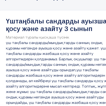
Сабақтың
Педагогтің әрекеті
кезеңдері
Үштаңбалы сандарды ауызш
қосу және азайту 3 сынып
Сабақтың
Ұйымдастыру кезеңі
басы
Материал туралы қысқаша түсінік
Оқушылардың назарын сабаққа ауда
үш таңбалы сандарды/мыңдықтарды санның ондық
5мин
құрамы негізінде ауызша қосу және азайту қажет. үш
Психологиялы ахуал
таңбалы сандарды жазбаша қосу және азайту
алгоритмдерін қолданамыз. Барлық оқушылар: үш та
сандарды/мыңдықтарды санның ондық құрамы негізі
Үй тапсырмасын тексеру
ауызша қосу және азайтуды орындап,үш таңбалы
сандарды жазбаша қосу және азайту алгоритмдерін
3-тапсырма 13 бет
қолданады, ал кейбіреуі үш таңбалы сандарды қосу 
Ынталандыру ауызша
азайту алгоритмдеріне мысал келтіреді. Топтық, жұп
жеке жұмыс үш таңбалы сандарды/мыңдықтарды са
ондық құрамы негізінде ауызша қосу және азайтуды
444 + 4 = ...
444 – 400 = ..
орындайды, үш таңбалы сандарды жазбаша қосу жә