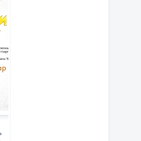
оқиды 1балл
Әріптердің орнына мәнін
қойып, оларды есептейді
Әріптердің
орнына мәнін
қойып, оларды
есептейді 1балл
Өрнектерді құрастырады
Өрнектерді
құрастырады
1балл
Мәндерін табады
1балл
а