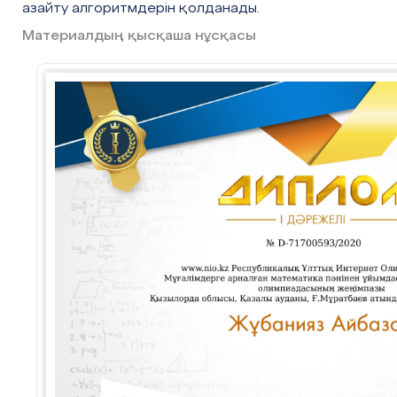
азайту алгоритмдерін қолданады.
444 – 40 = ...
444 + 440 = ..
Материалдың қысқаша нұсқасы
444 – 400 = ...
444 – 440 = ..
444 + 440 = ...
555 – 404 = ...
444 – 4 = ...
666 – 404 = ...
444 + 40 = .
777 – 404 = ...
Не өзгереді, не өзгермейді? Шешім 
Сабақ мақсатымен танысады
Сабақтың
Жаңа сабақ
ортасы
ҰЖ.1-тапсырма
(
ауызша
)
28мин
190+70-60+80-90+50=240