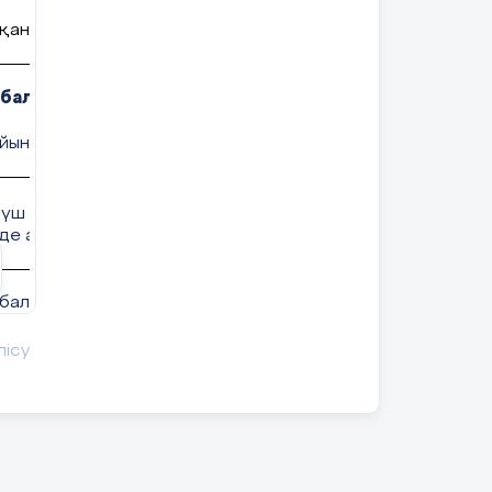
қандар
Қатыспағандар
балы сандарды ауызша қосу және азайту.
5-сабақ
йының адам өміріне әсері)
.5 үш таңбалы сандарды/мыңдықтарды санның ондық құр
інде ауызша қосу және азайтуды орындау
балы сандарды/мыңдықтарды санның ондық құрамы негі
 қосады және азайтуды орындайды
лісу