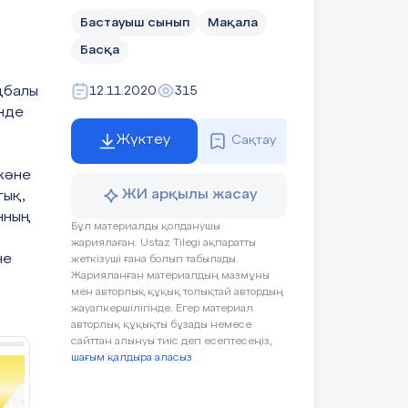
400см
Бастауыш сынып
Мақала
Басқа
Неро жаттығу жасайды
Тамаша!
ңбалы
12.11.2020
315
нде
Жүктеу
Сақтау
және
Есептің шартын
ЖИ арқылы жасау
тық,
құрады 1балл
нның
Бұл материалды қолданушы
жариялаған. Ustaz Tilegi ақпаратты
не
жеткізуші ғана болып табылады.
Шешуін жазады
Жарияланған материалдың мазмұны
1балл
мен авторлық құқық толықтай автордың
жауапкершілігінде. Егер материал
авторлық құқықты бұзады немесе
сайттан алынуы тиіс деп есептесеңіз,
Бір әріптен
шағым қалдыра аласыз
Бір әріптен тұратын
п оқы
тұратын
өрнектерді тауып оқиды
өрнектерді тауып
рды