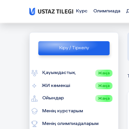
Курс
Олимпиада
Кіру / Тіркелу
Қауымдастық
Жаңа
ЖИ көмекші
Жаңа
Ойындар
Жаңа
Менің курстарым
Менің олимпиадаларым