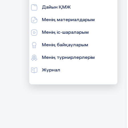
Дайын ҚМЖ
Менің материалдарым
Менің іс-шараларым
Менің байқауларым
Менің турнирлерлерім
Журнал