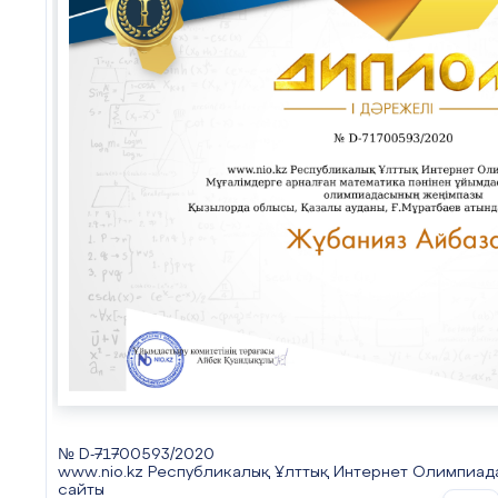
есепте
ЕБ
Қ:6-тапсырма
Есеп бойынша өрнек құр. Оны шығар
240+
(240-130)=240+110=350
ЕҚБ: 8-тапсырма
№ D-71700593/2020
www.nio.kz Республикалық Ұлттық Интернет Олимпиад
сайты