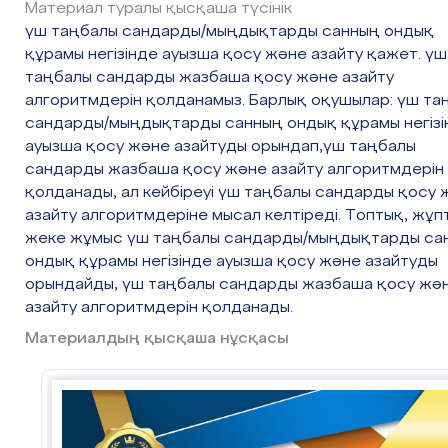
Материал туралы қысқаша түсінік
Б)730см-50см=680см 340см+60см=
үш таңбалы сандарды/мыңдықтарды санның ондық
құрамы негізінде ауызша қосу және азайту қажет. үш
Сергіту
Неро жаттығу
таңбалы сандарды жазбаша қосу және азайту
сәті
алгоритмдерін қолданамыз. Барлық оқушылар: үш та
сандарды/мыңдықтарды санның ондық құрамы негізі
2мин
ауызша қосу және азайтуды орындап,үш таңбалы
сандарды жазбаша қосу және азайту алгоритмдерін
қолданады, ал кейбіреуі үш таңбалы сандарды қосу 
азайту алгоритмдеріне мысал келтіреді. Топтық, жұп
жеке жұмыс үш таңбалы сандарды/мыңдықтарды са
ондық құрамы негізінде ауызша қосу және азайтуды
орындайды, үш таңбалы сандарды жазбаша қосу жә
азайту алгоритмдерін қолданады.
Материалдың қысқаша нұсқасы
ЖЖ. 5-тапсырма
Бір әріптен тұратын өрнектерді тауы
Әріптердің орнына мәнін қойып, ола