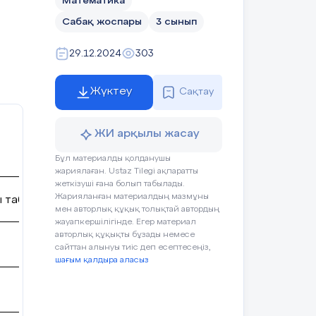
Математика
Сабақ жоспары
3 сынып
29.12.2024
303
Жүктеу
Сақтау
ЖИ арқылы жасау
Бұл материалды қолданушы
жариялаған. Ustaz Tilegi ақпаратты
жеткізуші ғана болып табылады.
Жарияланған материалдың мазмұны
 табиғат
мен авторлық құқық толықтай автордың
жауапкершілігінде. Егер материал
авторлық құқықты бұзады немесе
сайттан алынуы тиіс деп есептесеңіз,
шағым қалдыра аласыз