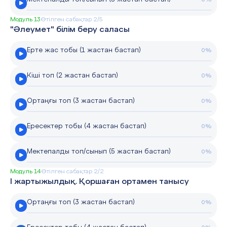
Модуль 13
Өтілген сабақтар 2/5
"Әлеумет" білім беру саласы
Ерте жас тобы (1 жастан бастап)
0%
Кіші топ (2 жастан бастап)
0%
Ортаңғы топ (3 жастан бастап)
0%
Ересектер тобы (4 жастан бастап)
0%
Мектепалды топ/сынып (5 жастан бастап)
0%
Модуль 14
Өтілген сабақтар 2/2
І жартыжылдық. Қоршаған ортамен танысу
Ортаңғы топ (3 жастан бастап)
0%