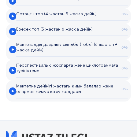
Ортаңғы топ (4 жастан 5 жасқа дейін)
0%
Ересек топ (5 жастан 6 жасқа дейін)
0%
Мектепалды даярлық сыныбы (тобы) (6 жастан 7
0%
жасқа дейін)
Перспективалық жоспарға және циклограммаға
0%
түсініктеме
Мектепке дейінігі жастағы қиын балалар және
0%
олармен жұмыс істеу жолдары