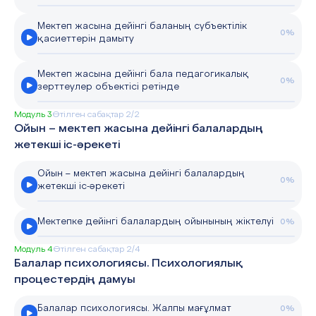
Мектеп жасына дейінгі баланың субъектілік
0%
қасиеттерін дамыту
Мектеп жасына дейінгі бала педагогикалық
0%
зерттеулер объектісі ретінде
Модуль 3
Өтілген сабақтар 2/2
Ойын – мектеп жасына дейінгі балалардың
жетекші іс-әрекеті
Ойын – мектеп жасына дейінгі балалардың
0%
жетекші іс-әрекеті
Мектепке дейінгі балалардың ойынының жіктелуі
0%
Модуль 4
Өтілген сабақтар 2/4
Балалар психологиясы. Психологиялық
процестердің дамуы
Балалар психологиясы. Жалпы мағұлмат
0%