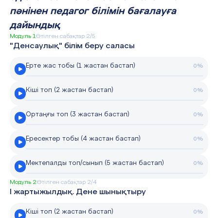
пәнінен педагог білімін бағалауға
дайындық
Модуль 1
Өтілген сабақтар 2/5
"Денсаулық" білім беру саласы
Ерте жас тобы (1 жастан бастап)
0%
Кіші топ (2 жастан бастап)
0%
Ортаңғы топ (3 жастан бастап)
0%
Ересектер тобы (4 жастан бастап)
0%
Мектепалды топ/сынып (5 жастан бастап)
0%
Модуль 2
Өтілген сабақтар 2/4
I жартыжылдық. Дене шынықтыру
Кіші топ (2 жастан бастап)
0%