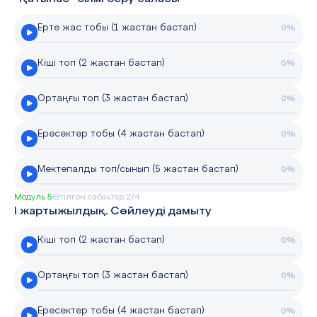
Ерте жас тобы (1 жастан бастап)
0%
Кіші топ (2 жастан бастап)
0%
Ортаңғы топ (3 жастан бастап)
0%
Ересектер тобы (4 жастан бастап)
0%
Мектепалды топ/сынып (5 жастан бастап)
0%
Модуль 5
Өтілген сабақтар 2/4
I жартыжылдық. Сөйлеуді дамыту
Кіші топ (2 жастан бастап)
0%
Ортаңғы топ (3 жастан бастап)
0%
Ересектер тобы (4 жастан бастап)
0%