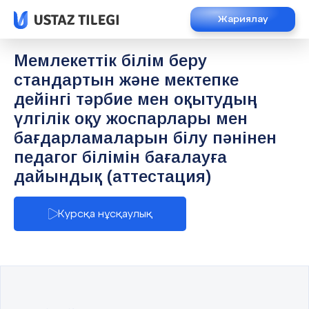
Жариялау
Мемлекеттік білім беру
стандартын және мектепке
дейінгі тәрбие мен оқытудың
үлгілік оқу жоспарлары мен
бағдарламаларын білу пәнінен
педагог білімін бағалауға
дайындық (аттестация)
Курсқа нұсқаулық