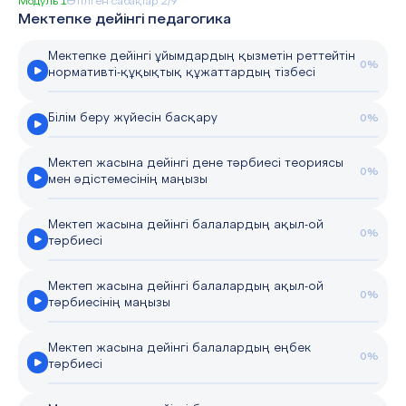
Модуль 1
Өтілген сабақтар 2/9
Мектепке дейінгі педагогика
Мектепке дейінгі ұйымдардың қызметін реттейтін
0%
нормативті-құқықтық құжаттардың тізбесі
Білім беру жүйесін басқару
0%
Мектеп жасына дейінгі дене тәрбиесі теориясы
0%
мен әдістемесінің маңызы
Мектеп жасына дейінгі балалардың ақыл-ой
0%
тәрбиесі
Мектеп жасына дейінгі балалардың ақыл-ой
0%
тәрбиесінің маңызы
Мектеп жасына дейінгі балалардың еңбек
0%
тәрбиесі