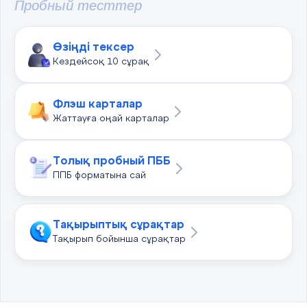
Пробный тесттер
Өзіңді тексер
Кездейсоқ 10 сұрақ
Флэш карталар
Жаттауға оңай карталар
Толық пробный ПББ
ППБ форматына сай
Тақырыптық сұрақтар
Тақырып бойынша сұрақтар