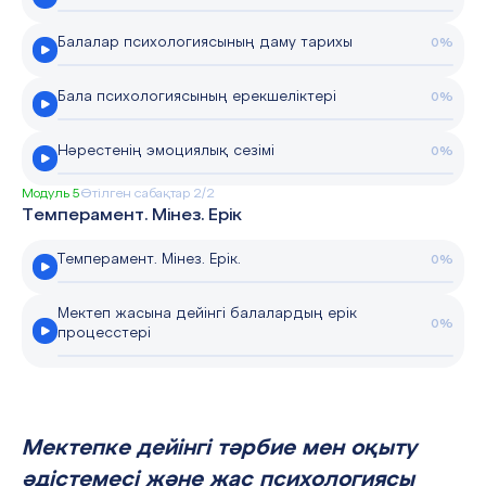
Балалар психологиясының даму тарихы
0%
Бала психологиясының ерекшеліктері
0%
Нәрестенің эмоциялық сезімі
0%
Модуль 5
Өтілген сабақтар 2/2
Темперамент. Мінез. Ерік
Темперамент. Мінез. Ерік.
0%
Мектеп жасына дейінгі балалардың ерік
0%
процесстері
Мектепке дейінгі тәрбие мен оқыту
әдістемесі және жас психологиясы