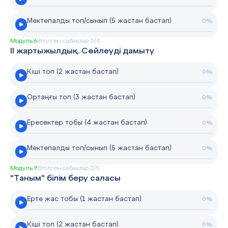
Мектепалды топ/сынып (5 жастан бастап)
0%
Модуль 6
Өтілген сабақтар 2/4
II жартыжылдық. Сөйлеуді дамыту
Кіші топ (2 жастан бастап)
0%
Ортаңғы топ (3 жастан бастап)
0%
Ересектер тобы (4 жастан бастап)
0%
Мектепалды топ/сынып (5 жастан бастап)
0%
Модуль 7
Өтілген сабақтар 2/5
"Таным" білім беру саласы
Ерте жас тобы (1 жастан бастап)
0%
Кіші топ (2 жастан бастап)
0%