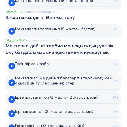
Мектепалды топ/сынып (5 жастан бастап)
0%
Модуль 19
Өтілген сабақтар 2/1
II жартыжылдық. Өзін-өзі тану
Мектепалды топ/сынып (5 жастан бастап)
0%
Модуль 20
Өтілген сабақтар 2/10
Мектепке дейінгі тәрбие мен оқытудың үлгілік
оқу бағдарламасына әдістемелік нұсқаулық
Түсіндірме жазба
0%
Мектеп жасына дейінгі балаларды тәрбиелеу мен
0%
оқытудың түрлері мен әдістері
Ерте жастағы топ (1 жастан 2 жасқа дейін)
0%
Бірінші кіші топ (2 жастан 3 жасқа дейін)
0%
Екінші кіші топ (3-тен 4 жасқа дейін)
0%