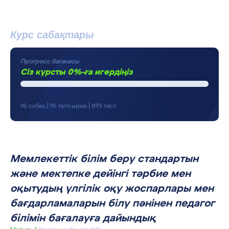
Курс сабақтары
Прогресс бағанасы
Сіз курсты 0%-ға игердіңіз
95 сабақ | 95 тапсырма | 873 тест
Мемлекеттік білім беру стандартын
және мектепке дейінгі тәрбие мен
оқытудың үлгілік оқу жоспарлары мен
бағдарламаларын білу пәнінен педагог
білімін бағалауға дайындық