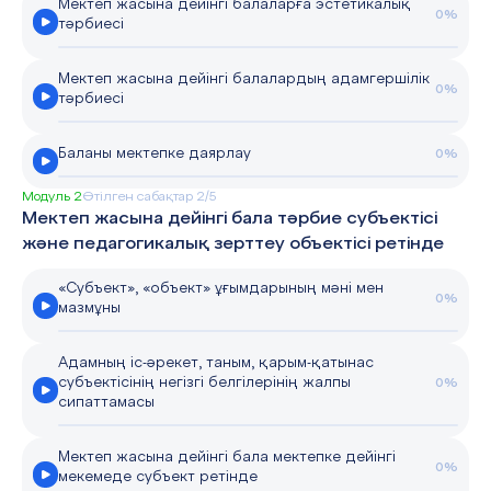
Мектеп жасына дейінгі балаларға эстетикалық
0%
тәрбиесі
Мектеп жасына дейінгі балалардың адамгершілік
0%
тәрбиесі
Баланы мектепке даярлау
0%
Модуль 2
Өтілген сабақтар 2/5
Мектеп жасына дейінгі бала тәрбие субъектісі
және педагогикалық зерттеу объектісі ретінде
«Субъект», «объект» ұғымдарының мәні мен
0%
мазмұны
Адамның іс-әрекет, таным, қарым-қатынас
субъектісінің негізгі белгілерінің жалпы
0%
сипаттамасы
Мектеп жасына дейінгі бала мектепке дейінгі
0%
мекемеде субъект ретінде