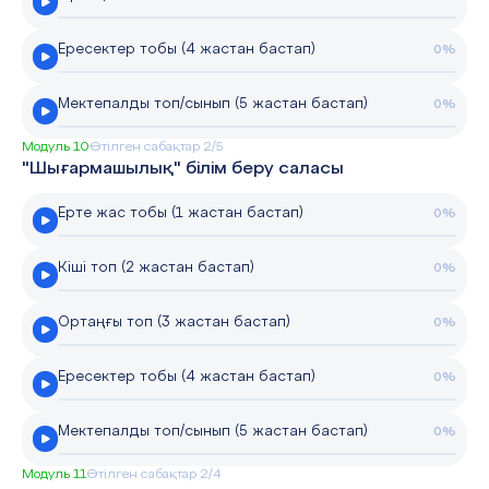
Ересектер тобы (4 жастан бастап)
0%
Мектепалды топ/сынып (5 жастан бастап)
0%
Модуль 10
Өтілген сабақтар 2/5
"Шығармашылық" білім беру саласы
Ерте жас тобы (1 жастан бастап)
0%
Кіші топ (2 жастан бастап)
0%
Ортаңғы топ (3 жастан бастап)
0%
Ересектер тобы (4 жастан бастап)
0%
Мектепалды топ/сынып (5 жастан бастап)
0%
Модуль 11
Өтілген сабақтар 2/4