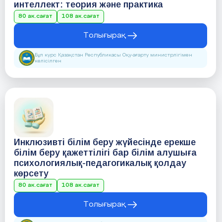
интеллект: теория және практика
80 ак.сағат
108 ак.сағат
Толығырақ
Бұл курс Қазақстан Республикасы Оқу-ағарту министрлігімен
келісілген
Инклюзивті білім беру жүйесінде ерекше
білім беру қажеттілігі бар білім алушыға
психологиялық-педагогикалық қолдау
көрсету
80 ак.сағат
108 ак.сағат
Толығырақ