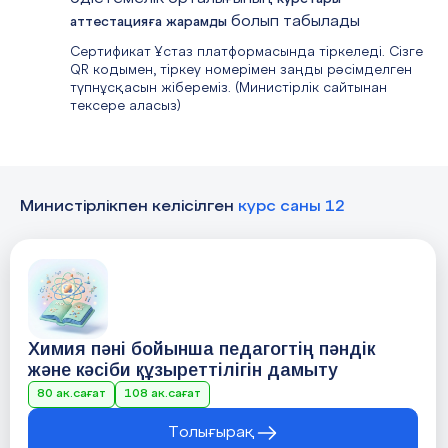
болып табылады
аттестацияға жарамды
Сертификат Ұстаз платформасында тіркеледі. Сізге
QR кодымен, тіркеу номерімен заңды рәсімделген
түпнұсқасын жібереміз. (Министірлік сайтынан
тексере аласыз)
Министірлікпен келісілген
курс саны 12
Химия пәні бойынша педагогтің пәндік
және кәсіби құзыреттілігін дамыту
80 ак.сағат
108 ак.сағат
Толығырақ