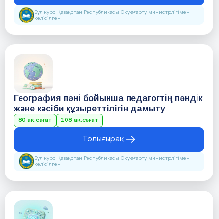
Бұл курс Қазақстан Республикасы Оқу-ағарту министрлігімен
келісілген
География пәні бойынша педагогтің пәндік
және кәсіби құзыреттілігін дамыту
80 ак.сағат
108 ак.сағат
Толығырақ
Бұл курс Қазақстан Республикасы Оқу-ағарту министрлігімен
келісілген