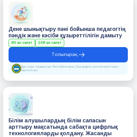
Дене шынықтыру пәні бойынша педагогтің
пәндік және кәсіби құзыреттілігін дамыту
80 ак.сағат
108 ак.сағат
Толығырақ
Бұл курс Қазақстан Республикасы Оқу-ағарту министрлігімен
келісілген
Білім алушылардың білім сапасын
арттыру мақсатында сабақта цифрлық
технологияларды қолдану. Жасанды