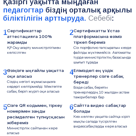
Қазіргі уақытта мыңдаған
педагогтар
біздің орталық арқылы
біліктілігін арттыруда.
Себебі
:
1
2
Сертификаттар
Сертификатты Ұстаз
аттестацияға 100%
платформасына өзіміз
жарамды
тіркеп береміз
ҚР Оқу ағарту министрлігімен
Сіз портфолио тапсыратын кезде
келісілген
файлды жүктемейсіз. Автоматты
түрде министірліктің базасында
шығып тұрады
3
4
Өзіңізге ыңғайлы уақытта
Еліміздегі ең үздік
оқи аласыз
тренерлер сізге сабақ
Сіздің негізгі жұмысыңызға
береді
кедергі келтірмейді. Мектепте
Бізде сабақ беретін
сабақ беріп жүріп оқи аласыз
тренерлердің 10 жылдан астам
тәжірибелері бар
5
6
Сізге QR кодымен, тіркеу
Сайтта видео сабақтар
номерімен заңды
болады
рәсімделген түпнұсқасын
Кез-келген уақытта сайтқа кіріп
мықты сапада түсірілген
жібереміз
видеосабақтарды көре аласыз
Министірлік сайтынан көре
аласыз