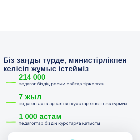
Біз заңды түрде, министірлікпен
келісіп жұмыс істейміз
214 000
педагог біздің ресми сайтқа тіркелген
7 жыл
педагогтарға арналған курстар өткізіп жатырмыз
1 000 астам
педагогтар біздің курстарға қатысты