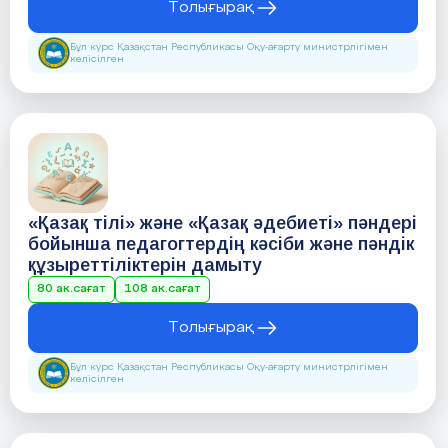
Толығырақ
Бұл курс Қазақстан Республикасы Оқу-ағарту министрлігімен
келісілген
«Қазақ тілі» және «Қазақ әдебиеті» пәндері
бойынша педагогтердің кәсіби және пәндік
құзыреттіліктерін дамыту
80 ак.сағат
108 ак.сағат
Толығырақ
Бұл курс Қазақстан Республикасы Оқу-ағарту министрлігімен
келісілген