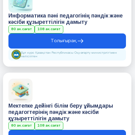
Информатика пәні педагогінің пәндік және
кәсіби құзыреттілігін дамыту
80 ак.сағат
108 ак.сағат
Толығырақ
Бұл курс Қазақстан Республикасы Оқу-ағарту министрлігімен
келісілген
Мектепке дейінгі білім беру ұйымдары
педагогтерінің пәндік және кәсіби
құзыреттілігін дамыту
80 ак.сағат
108 ак.сағат