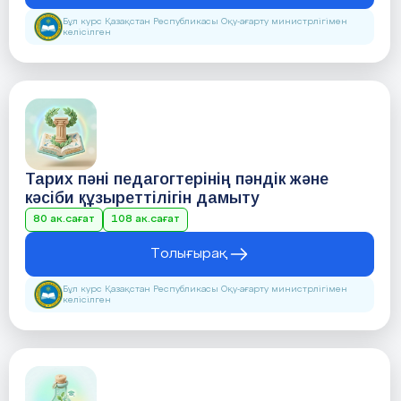
Бұл курс Қазақстан Республикасы Оқу-ағарту министрлігімен
келісілген
Тарих пәні педагогтерінің пәндік және
кәсіби құзыреттілігін дамыту
80 ак.сағат
108 ак.сағат
Толығырақ
Бұл курс Қазақстан Республикасы Оқу-ағарту министрлігімен
келісілген