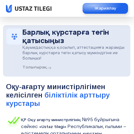
Жариялау
Барлық курстарға тегін
қатысыңыз
Қауымдастыққа қосылып, аттестацияға жарамды
барлық курстарға тегін қатысу мүмкіндігіне ие
болыңыз!
Толығырақ
Оқу-ағарту министірлігімен
келісілген
біліктілік арттыру
курстары
№95 бұйрығына
ҚР Оқу ағарту министрлігінің
сәйкес
Республикалық ғылыми –
«Ustaz tilegi»
әдістемелік орталығының
курстары