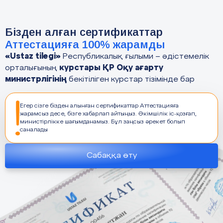
Бізден алған сертификаттар
Аттестацияға 100% жарамды
«Ustaz tilegi»
Республикалық ғылыми – әдістемелік
курстары ҚР Оқу ағарту
орталығының
министрлігінің
бекітіліген курстар тізімінде бар
Егер сізге бізден алынған сертификаттар Аттестацияға
жарамсыз десе, бізге хабарлап айтыңыз. Әкімшілік іс-қозғап,
министірлікке шағымданамыз. Бұл заңсыз әрекет болып
саналады
Сабаққа өту