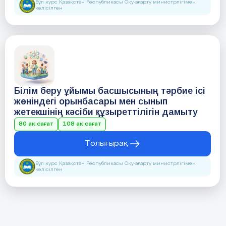
Бұл курс Қазақстан Республикасы Оқу-ағарту министрлігімен
келісілген
Білім беру ұйымы басшысының тәрбие ісі
жөніндегі орынбасары мен сынып
жетекшінің кәсіби құзыреттілігін дамыту
80 ак.сағат
108 ак.сағат
Толығырақ
Бұл курс Қазақстан Республикасы Оқу-ағарту министрлігімен
келісілген