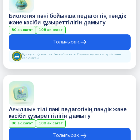
Биология пәні бойынша педагогтің пәндік
және кәсіби құзыреттілігін дамыту
80 ак.сағат
108 ак.сағат
Толығырақ
Бұл курс Қазақстан Республикасы Оқу-ағарту министрлігімен
келісілген
Ағылшын тілі пәні педагогінің пәндік және
кәсіби құзыреттілігін дамыту
80 ак.сағат
108 ак.сағат
Толығырақ