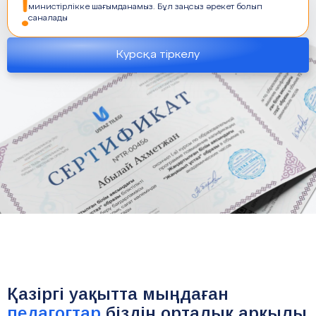
министірлікке шағымданамыз. Бұл заңсыз әрекет болып
саналады
Курсқа тіркелу
Қазіргі уақытта мыңдаған
педагогтар
біздің орталық арқылы