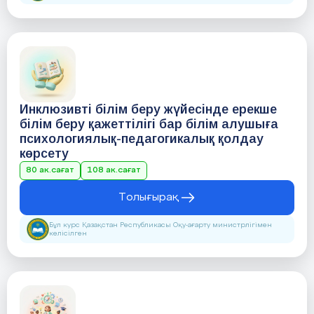
Инклюзивті білім беру жүйесінде ерекше
білім беру қажеттілігі бар білім алушыға
психологиялық-педагогикалық қолдау
көрсету
80 ак.сағат
108 ак.сағат
Толығырақ
Бұл курс Қазақстан Республикасы Оқу-ағарту министрлігімен
келісілген