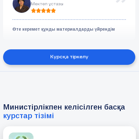
Мектеп ұстазы
Өте керемет құнды материалдарды үйрендім
Курсқа тіркелу
Министірлікпен келісілген басқа
курстар тізімі