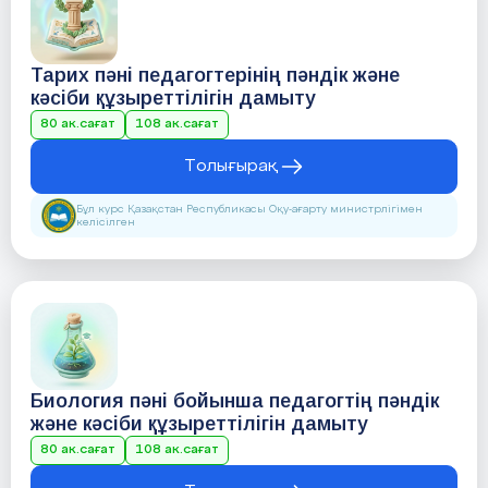
Тарих пәні педагогтерінің пәндік және
кәсіби құзыреттілігін дамыту
80 ак.сағат
108 ак.сағат
Толығырақ
Бұл курс Қазақстан Республикасы Оқу-ағарту министрлігімен
келісілген
Биология пәні бойынша педагогтің пәндік
және кәсіби құзыреттілігін дамыту
80 ак.сағат
108 ак.сағат