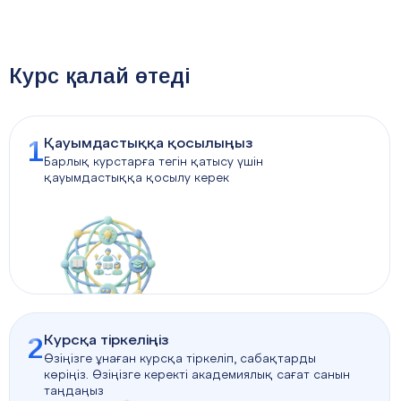
Курс қалай өтеді
1
Қауымдастыққа қосылыңыз
Барлық курстарға тегін қатысу үшін
қауымдастыққа қосылу керек
2
Курсқа тіркеліңіз
Өзіңізге ұнаған курсқа тіркеліп, сабақтарды
көріңіз. Өзіңізге керекті академиялық сағат санын
таңдаңыз