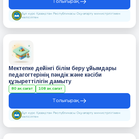
Толығырақ
Бұл курс Қазақстан Республикасы Оқу-ағарту министрлігімен
келісілген
Мектепке дейінгі білім беру ұйымдары
педагогтерінің пәндік және кәсіби
құзыреттілігін дамыту
80 ак.сағат
108 ак.сағат
Толығырақ
Бұл курс Қазақстан Республикасы Оқу-ағарту министрлігімен
келісілген