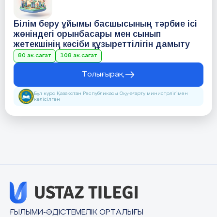
Білім беру ұйымы басшысының тәрбие ісі
жөніндегі орынбасары мен сынып
жетекшінің кәсіби құзыреттілігін дамыту
80 ак.сағат
108 ак.сағат
Толығырақ
Бұл курс Қазақстан Республикасы Оқу-ағарту министрлігімен
келісілген
ҒЫЛЫМИ-ӘДІСТЕМЕЛІК ОРТАЛЫҒЫ