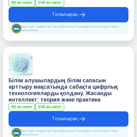
80 ак.сағат
108 ак.сағат
Толығырақ
Бұл курс Қазақстан Республикасы Оқу-ағарту министрлігімен
келісілген
Білім алушылардың білім сапасын
арттыру мақсатында сабақта цифрлық
технологияларды қолдану. Жасанды
интеллект: теория және практика
80 ак.сағат
108 ак.сағат
Толығырақ
Бұл курс Қазақстан Республикасы Оқу-ағарту министрлігімен
келісілген