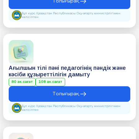
Толығырақ
Бұл курс Қазақстан Республикасы Оқу-ағарту министрлігімен
келісілген
Ағылшын тілі пәні педагогінің пәндік және
кәсіби құзыреттілігін дамыту
80 ак.сағат
108 ак.сағат
Толығырақ
Бұл курс Қазақстан Республикасы Оқу-ағарту министрлігімен
келісілген