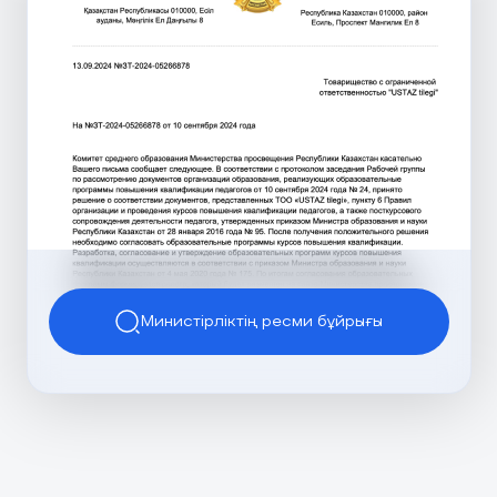
Министірліктің ресми бұйрығы