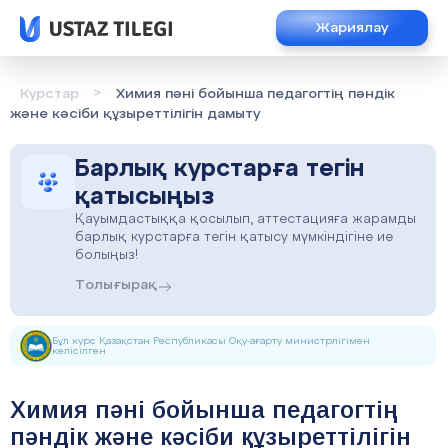
Жариялау
>
Курстар
Химия пәні бойынша педагогтің пәндік
және кәсіби құзыреттілігін дамыту
Барлық курстарға тегін
қатысыңыз
Қауымдастыққа қосылып, аттестацияға жарамды
барлық курстарға тегін қатысу мүмкіндігіне ие
болыңыз!
Толығырақ
Бұл курс Қазақстан Республикасы Оқу-ағарту министрлігімен
келісілген
Химия пәні бойынша педагогтің
пәндік және кәсіби құзыреттілігін