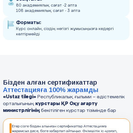
80 академиялық сағат -2 апта
108 академиялық сағат - 3 апта
Форматы:
Курс онлайн, сіздің негізгі жұмысыңызға кедергі
келтірмейді
Бізден алған сертификаттар
Аттестацияға 100% жарамды
«Ustaz tilegi»
Республикалық ғылыми – әдістемелік
курстары ҚР Оқу ағарту
орталығының
министрлігінің
бекітіліген курстар тізімінде бар
Егер сізге бізден алынған сертификаттар Аттестацияға
жарамсыз десе, бізге хабарлап айтыңыз. Әкімшілік іс-қозғап,