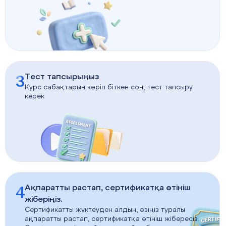
3
Тест тапсырыңыз
Курс сабақтарын көріп біткен соң, тест тапсыру
керек
4
Ақпаратты растап, сертификатқа өтініш
жіберіңіз.
Сертификатты жүктеуден алдын, өзіңіз туралы
ақпаратты растап, сертификатқа өтініш жібересіз.