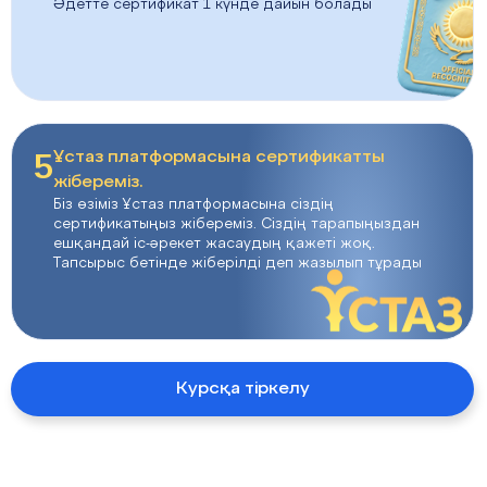
Әдетте сертификат 1 күнде дайын болады
5
Ұстаз платформасына сертификатты
жібереміз.
Біз өзіміз Ұстаз платформасына сіздің
сертификатыңыз жібереміз. Сіздің тарапыңыздан
ешқандай іс-әрекет жасаудың қажеті жоқ.
Тапсырыс бетінде жіберілді деп жазылып тұрады
Курсқа тіркелу