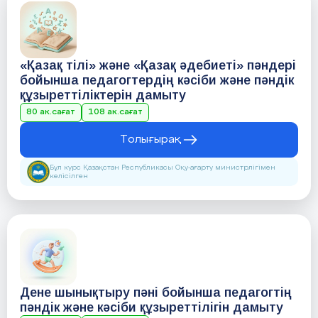
«Қазақ тілі» және «Қазақ әдебиеті» пәндері
бойынша педагогтердің кәсіби және пәндік
құзыреттіліктерін дамыту
80 ак.сағат
108 ак.сағат
Толығырақ
Бұл курс Қазақстан Республикасы Оқу-ағарту министрлігімен
келісілген
Дене шынықтыру пәні бойынша педагогтің
пәндік және кәсіби құзыреттілігін дамыту