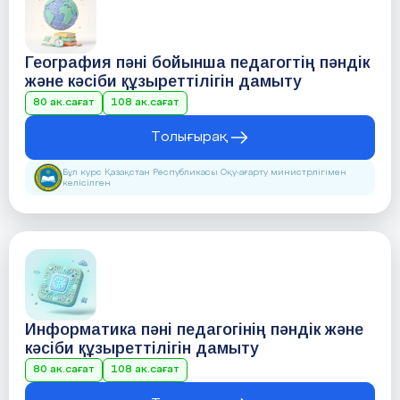
География пәні бойынша педагогтің пәндік
және кәсіби құзыреттілігін дамыту
80 ак.сағат
108 ак.сағат
Толығырақ
Бұл курс Қазақстан Республикасы Оқу-ағарту министрлігімен
келісілген
Информатика пәні педагогінің пәндік және
кәсіби құзыреттілігін дамыту
80 ак.сағат
108 ак.сағат