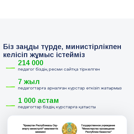
Біз заңды түрде, министірлікпен
келісіп жұмыс істейміз
214 000
педагог біздің ресми сайтқа тіркелген
7 жыл
педагогтарға арналған курстар өткізіп жатырмыз
1 000 астам
педагогтар біздің курстарға қатысты