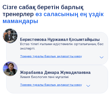
Сізге сабақ беретін барлық
тренерлер
өз саласының ең үздік
мамандары
Беристемова Нұржамал Қосымтайқызы
Ұстаз тілегі ғылыми әдістемелік орталығының бас
эксперті.
Тренер туралы барлық ақпаратты көру
Жорабаева Динара Жумадилаевна
Химия биология пәні мұғалімі
Тренер туралы барлық ақпаратты көру