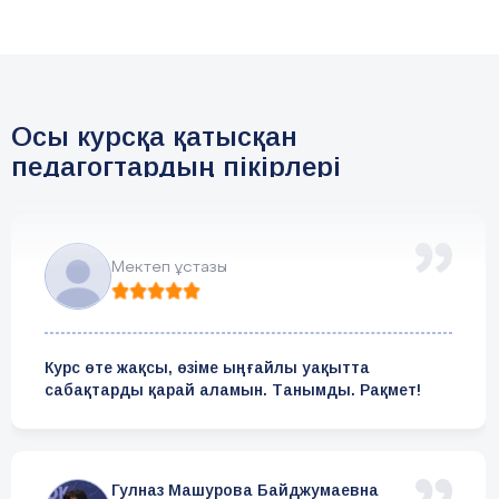
Осы курсқа қатысқан
педагогтардың пікірлері
Мектеп ұстазы
Курс өте жақсы, өзіме ыңғайлы уақытта
сабақтарды қарай аламын. Танымды. Рақмет!
Гулназ Машурова Байджумаевна