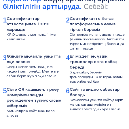
біліктілігін арттыруда.
Себебі
:
1
2
Сертификаттар
Сертификатты Ұстаз
аттестацияға 100%
платформасына өзіміз
жарамды
тіркеп береміз
ҚР Оқу ағарту министрлігімен
Сіз портфолио тапсыратын кезде
келісілген
файлды жүктемейсіз. Автоматты
түрде министірліктің базасында
шығып тұрады
3
4
Өзіңізге ыңғайлы уақытта
Еліміздегі ең үздік
оқи аласыз
тренерлер сізге сабақ
Сіздің негізгі жұмысыңызға
береді
кедергі келтірмейді. Мектепте
Бізде сабақ беретін
сабақ беріп жүріп оқи аласыз
тренерлердің 10 жылдан астам
тәжірибелері бар
5
6
Сізге QR кодымен, тіркеу
Сайтта видео сабақтар
номерімен заңды
болады
рәсімделген түпнұсқасын
Кез-келген уақытта сайтқа кіріп
мықты сапада түсірілген
жібереміз
видеосабақтарды көре аласыз
Министірлік сайтынан көре
аласыз