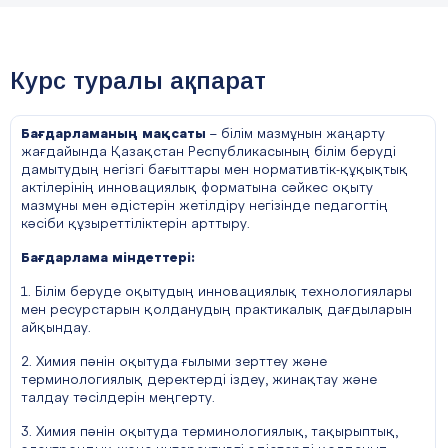
Курс туралы ақпарат
Бағдарламаның мақсаты
– білім мазмұнын жаңарту
жағдайында Қазақстан Республикасының білім беруді
дамытудың негізгі бағыттары мен нормативтік-құқықтық
актілерінің инновациялық форматына сәйкес оқыту
мазмұны мен әдістерін жетілдіру негізінде педагогтің
кәсіби құзыреттіліктерін арттыру.
Бағдарлама міндеттері:
1. Білім беруде оқытудың инновациялық технологиялары
мен ресурстарын қолданудың практикалық дағдыларын
айқындау.
2. Химия пәнін оқытуда ғылыми зерттеу және
терминологиялық деректерді іздеу, жинақтау және
талдау тәсілдерін меңгерту.
3. Химия пәнін оқытуда терминологиялық, тақырыптық,