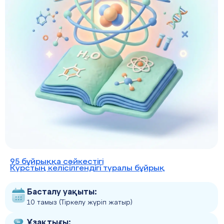
95 бұйрыққа сәйкестігі
Курстың келісілгендігі туралы бұйрық
Басталу уақыты:
10 тамыз (Тіркелу жүріп жатыр)
Ұзақтығы: