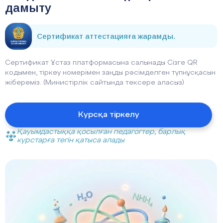
дамыту
Сертификат аттестацияға жарамды.
Сертификат Ұстаз платформасына салынады Сізге QR
кодымен, тіркеу номерімен заңды рәсімделген түпнұсқасын
жібереміз. (Министірлік сайтында тексере аласыз)
Курсқа тіркелу
Қауымдастыққа қосылған педагогтер, барлық
курстарға тегін қатыса алады