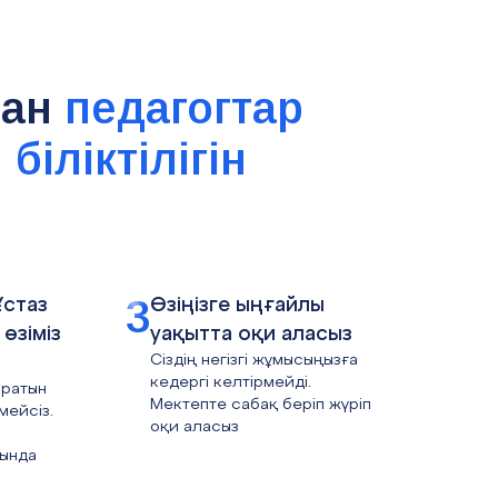
ған
педагогтар
ы
біліктілігін
3
Ұстаз
Өзіңізге ыңғайлы
өзіміз
уақытта оқи аласыз
Сіздің негізгі жұмысыңызға
кедергі келтірмейді.
ыратын
Мектепте сабақ беріп жүріп
мейсіз.
оқи аласыз
сында