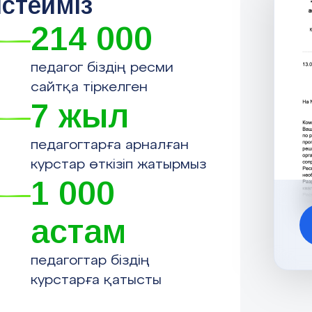
істейміз
214 000
педагог біздің ресми
сайтқа тіркелген
7 жыл
педагогтарға арналған
курстар өткізіп жатырмыз
1 000
астам
педагогтар біздің
курстарға қатысты