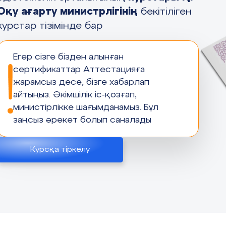
Оқу ағарту министрлігінің
бекітіліген
курстар тізімінде бар
Егер сізге бізден алынған
сертификаттар Аттестацияға
жарамсыз десе, бізге хабарлап
айтыңыз. Әкімшілік іс-қозғап,
министірлікке шағымданамыз. Бұл
заңсыз әрекет болып саналады
Курсқа тіркелу