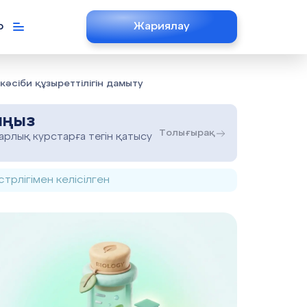
р
Жариялау
кәсіби құзыреттілігін дамыту
ыңыз
Толығырақ
рлық курстарға тегін қатысу
трлігімен келісілген