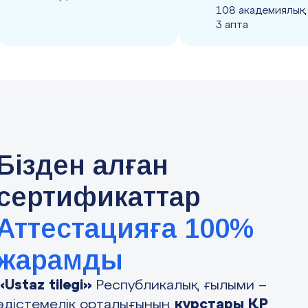
108 академиялық 
3 апта
Бізден алған
сертификаттар
Аттестацияға 100%
жарамды
«Ustaz tilegi»
Республикалық ғылыми –
әдістемелік орталығының
курстары ҚР