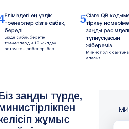
4
5
Еліміздегі ең үздік
Сізге QR кодыме
тренерлер сізге сабақ
тіркеу номерім
береді
заңды рәсімдел
Бізде сабақ беретін
түпнұсқасын
тренерлердің 10 жылдан
жібереміз
астам тәжірибелері бар
Министірлік сайтына
аласыз
Біз заңды түрде,
министірлікпен
МИ
келісіп жұмыс