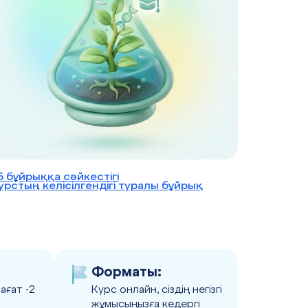
5 бұйрыққа сәйкестігі
урстың келісілгендігі туралы бұйрық
Форматы:
ағат -2
Курс онлайн, сіздің негізгі
жұмысыңызға кедергі