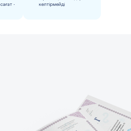
сағат -
келтірмейді