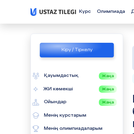
Курс
Олимпиада
Кіру / Тіркелу
Қауымдастық
Жаңа
ЖИ көмекші
Жаңа
Ойындар
Жаңа
Менің курстарым
Менің олимпиадаларым