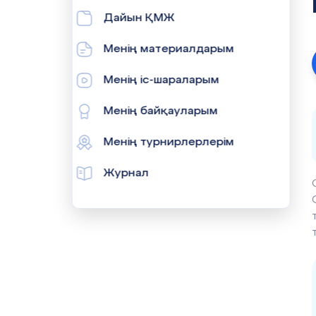
Дайын ҚМЖ
Менің материалдарым
Менің іс-шараларым
Менің байқауларым
Менің турнирлерлерім
Журнал