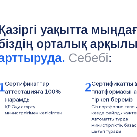
Қазіргі уақытта мыңда
біздің орталық арқыл
арттыруда.
Себебі
:
1
2
Сертификаттар
Сертификатты 
аттестацияға 100%
платформасына 
жарамды
тіркеп береміз
ҚР Оқу ағарту
Сіз портфолио тапс
министрлігімен келісілген
кезде файлды жүкте
Автоматты түрде
министірліктің база
шығып тұрады