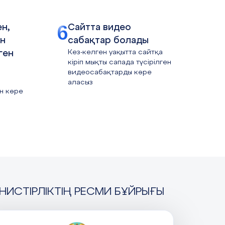
6
н,
Сайтта видео
ен
сабақтар болады
Кез-келген уақытта сайтқа
ген
кіріп мықты сапада түсірілген
видеосабақтарды көре
аласыз
н көре
НИСТІРЛІКТІҢ РЕСМИ БҰЙРЫҒЫ