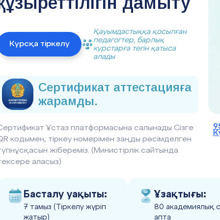
құзыреттілігін дамыту
Қауымдастыққа қосылған
педагогтер, барлық
Курсқа тіркелу
курстарға тегін қатыса
алады
Сертификат аттестацияға
жарамды.
9
Сертификат Ұстаз платформасына салынады Сізге
К
QR кодымен, тіркеу номерімен заңды рәсімделген
түпнұсқасын жібереміз. (Министірлік сайтында
тексере аласыз)
Басталу уақыты:
Ұзақтығы:
7 тамыз (Тіркелу жүріп
80 академиялық с
жатыр)
апта