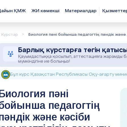
Дайын ҚМЖ
ЖИ көмекші
Материалдар
Қызметте
>
Курстар
Биология пәні бойынша педагогтің пәндік және 
Барлық курстарға тегін қатыс
Қауымдастыққа қосылып, аттестацияға жарамды ба
мүмкіндігіне ие болыңыз!
Бұл курс Қазақстан Республикасы Оқу-ағарту минис
Биология пәні
бойынша педагогтің
пәндік және кәсіби