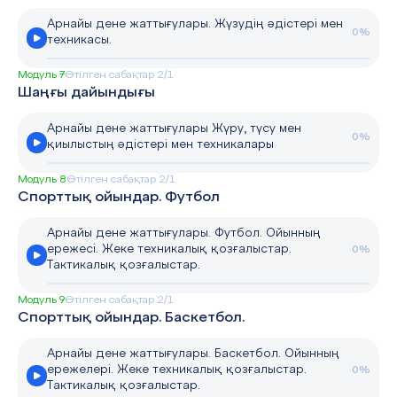
Арнайы дене жаттығулары. Жүзудің әдістері мен
0%
техникасы.
Модуль 7
Өтілген сабақтар 2/1
Шаңғы дайындығы
Арнайы дене жаттығулары Жүру, түсу мен
0%
қиылыстың әдістері мен техникалары
Модуль 8
Өтілген сабақтар 2/1
Спорттық ойындар. Футбол
Арнайы дене жаттығулары. Футбол. Ойынның
ережесі. Жеке техникалық қозғалыстар.
0%
Тактикалық қозғалыстар.
Модуль 9
Өтілген сабақтар 2/1
Спорттық ойындар. Баскетбол.
Арнайы дене жаттығулары. Баскетбол. Ойынның
ережелері. Жеке техникалық қозғалыстар.
0%
Тактикалық қозғалыстар.