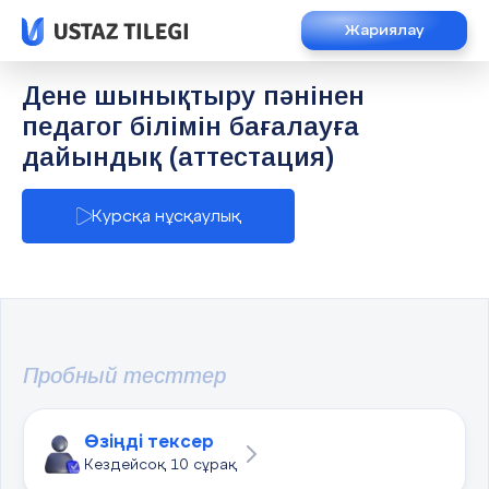
Жариялау
Дене шынықтыру пәнінен
педагог білімін бағалауға
дайындық (аттестация)
Курсқа нұсқаулық
Пробный тесттер
Өзіңді тексер
Кездейсоқ 10 сұрақ