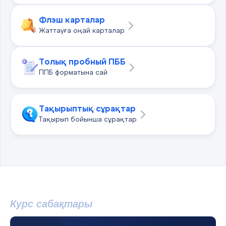
Флэш карталар
Жаттауға оңай карталар
Толық пробный ПББ
ППБ форматына сай
Тақырыптық сұрақтар
Тақырып бойынша сұрақтар
Курс сабақтары