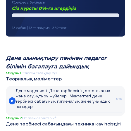
Прогресс бағанасы
Сіз курсты 0%-ға игердіңіз
13 сабақ | 13 тапсырма | 389 тест
Дене шынықтыру пәнінен педагог
білімін бағалауға дайындық
Модуль 1
Өтілген сабақтар 2/1
Теориялық мәліметтер
Дене мәдениеті. Дене тәрбиесінің эстетикалық
және сауықтыру жүйелері. Мектептегі дене
0%
тәрбиесі сабағының гигиеналық және ұйымдық
негіздері.
Модуль 2
Өтілген сабақтар 2/1
Дене тәрбиесі сабағындағы техника қауіпсіздігі.