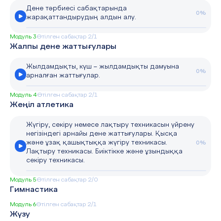
Дене тәрбиесі сабақтарында
0%
жарақаттандырудың алдын алу.
Модуль 3
Өтілген сабақтар 2/1
Жалпы дене жаттығулары
Жылдамдықты, күш – жылдамдықты дамуына
0%
арналған жаттығулар.
Модуль 4
Өтілген сабақтар 2/1
Жеңіл атлетика
Жүгіру, секіру немесе лақтыру техникасын үйрену
негізіндегі арнайы дене жаттығулары. Қысқа
және ұзақ қашықтыққа жүгіру техникасы.
0%
Лақтыру техникасы. Биіктікке және ұзындыққа
секіру техникасы.
Модуль 5
Өтілген сабақтар 2/0
Гимнастика
Модуль 6
Өтілген сабақтар 2/1
Жүзу