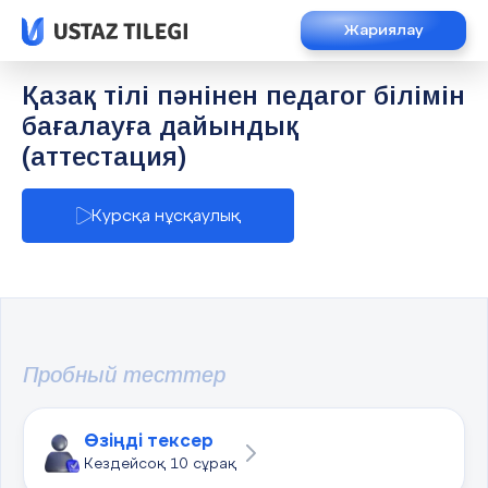
Жариялау
Қазақ тілі пәнінен педагог білімін
бағалауға дайындық
(аттестация)
Курсқа нұсқаулық
Пробный тесттер
Өзіңді тексер
Кездейсоқ 10 сұрақ