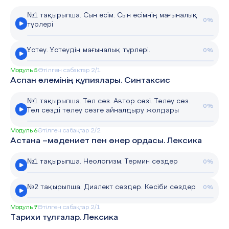
№1 тақырыпша. Сын есім. Сын есімнің мағыналық
0%
түрлері
Үстеу. Үстеудің мағыналық түрлері.
0%
Модуль 5
Өтілген сабақтар 2/1
Аспан әлемінің құпиялары. Синтаксис
№1 тақырыпша. Төл сөз. Автор сөзі. Төлеу сөз.
0%
Төл сөзді төлеу сөзге айналдыру жолдары
Модуль 6
Өтілген сабақтар 2/2
Астана –мәдениет пен өнер ордасы. Лексика
№1 тақырыпша. Неологизм. Термин сөздер
0%
№2 тақырыпша. Диалект сөздер. Кәсіби сөздер
0%
Модуль 7
Өтілген сабақтар 2/1
Тарихи тұлғалар. Лексика