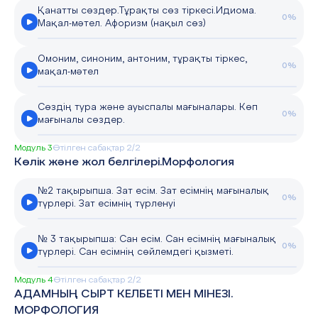
Қанатты сөздер.Тұрақты сөз тіркесі.Идиома.
0%
Мақал-мәтел. Афоризм (нақыл сөз)
Омоним, синоним, антоним, тұрақты тіркес,
0%
мақал-мәтел
Сөздің тура және ауыспалы мағыналары. Көп
0%
мағыналы сөздер.
Модуль 3
Өтілген сабақтар 2/2
Көлік және жол белгілері.Морфология
№2 тақырыпша. Зат есім. Зат есімнің мағыналық
0%
түрлері. Зат есімнің түрленуі
№ 3 тақырыпша: Сан есім. Сан есімнің мағыналық
0%
түрлері. Сан есімнің сөйлемдегі қызметі.
Модуль 4
Өтілген сабақтар 2/2
АДАМНЫҢ СЫРТ КЕЛБЕТІ МЕН МІНЕЗІ.
МОРФОЛОГИЯ