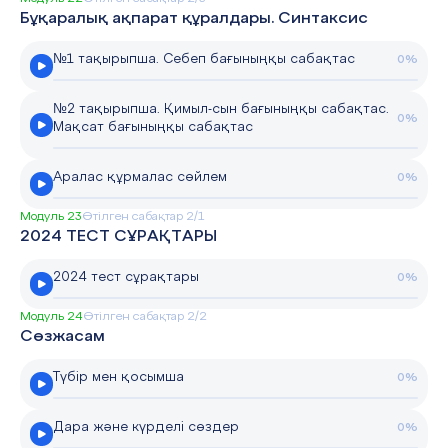
Бұқаралық ақпарат құралдары. Синтаксис
№1 тақырыпша. Себеп бағыныңқы сабақтас
0%
№2 тақырыпша. Қимыл-сын бағыныңқы сабақтас.
0%
Мақсат бағыныңқы сабақтас
Аралас құрмалас сөйлем
0%
Модуль 23
Өтілген сабақтар 2/1
2024 ТЕСТ СҰРАҚТАРЫ
2024 тест сұрақтары
0%
Модуль 24
Өтілген сабақтар 2/2
Сөзжасам
Түбір мен қосымша
0%
Дара және күрделі сөздер
0%