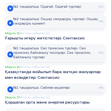
№1 тақырыпша. Одағай. Одағай түрлері
0%
№2 тақырыпша. Оқшау сөздердің түрлері. Оқшау
0%
сөздердің қызметі
Модуль 15
Өтілген сабақтар 2/1
Ғарышты игеру жетістіктері. Синтаксис
№1 тақырыпша. Сөз тіркесінің түрлері. Сөз
тіркесінің байланысу тәсілдері. Сөз тіркесінің
0%
байланысу түрлері
Модуль 16
Өтілген сабақтар 2/1
Қазақстанда жойылып бара жатқан жануарлар
мен өсімдіктер. Синтаксис
№1 тақырыпша. Сөйлем мүшелері
0%
Модуль 17
Өтілген сабақтар 2/2
Қоршаған орта және энергия ресурстары