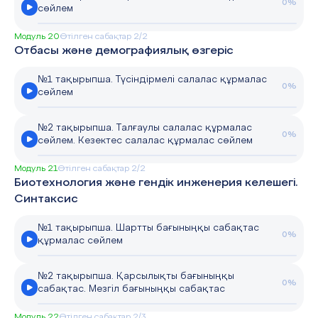
0%
сөйлем
Модуль 20
Өтілген сабақтар 2/2
Отбасы және демографиялық өзгеріс
№1 тақырыпша. Түсіндірмелі салалас құрмалас
0%
сөйлем
№2 тақырыпша. Талғаулы салалас құрмалас
0%
сөйлем. Кезектес салалас құрмалас сөйлем
Модуль 21
Өтілген сабақтар 2/2
Биотехнология және гендік инженерия келешегі.
Синтаксис
№1 тақырыпша. Шартты бағыныңқы сабақтас
0%
құрмалас сөйлем
№2 тақырыпша. Қарсылықты бағыныңқы
0%
сабақтас. Мезгіл бағыныңқы сабақтас
Модуль 22
Өтілген сабақтар 2/3