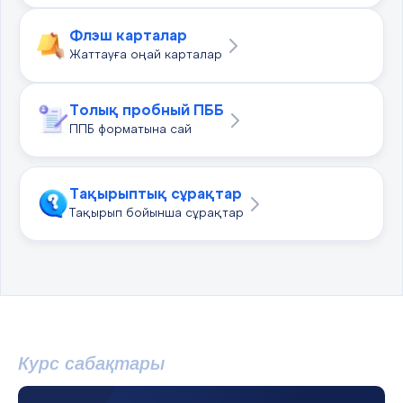
Флэш карталар
Жаттауға оңай карталар
Толық пробный ПББ
ППБ форматына сай
Тақырыптық сұрақтар
Тақырып бойынша сұрақтар
Курс сабақтары