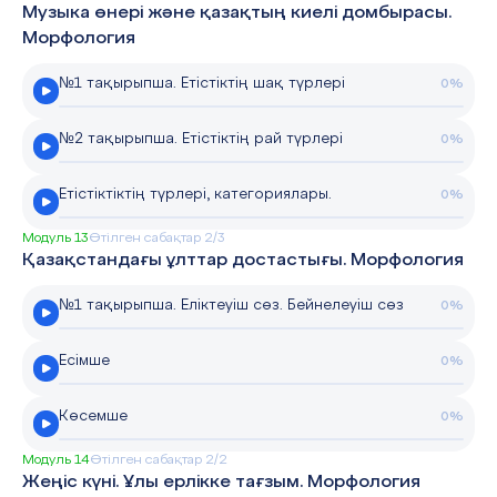
Музыка өнері және қазақтың киелі домбырасы.
Морфология
№1 тақырыпша. Етістіктің шақ түрлері
0%
№2 тақырыпша. Етістіктің рай түрлері
0%
Етістіктіктің түрлері, категориялары.
0%
Модуль 13
Өтілген сабақтар 2/3
Қазақстандағы ұлттар достастығы. Морфология
№1 тақырыпша. Еліктеуіш сөз. Бейнелеуіш сөз
0%
Есімше
0%
Көсемше
0%
Модуль 14
Өтілген сабақтар 2/2
Жеңіс күні. Ұлы ерлікке тағзым. Морфология