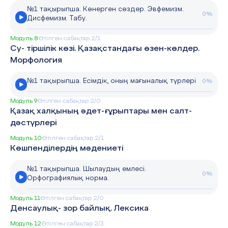
№1 тақырыпша. Көнерген сөздер. Эвфемизм.
0%
Дисфемизм. Табу.
Модуль 8
Өтілген сабақтар 2/1
Су- тіршілік көзі. Қазақстандағы өзен-көлдер.
Морфология
№1 тақырыпша. Есімдік, оның мағыналық түрлері
0%
Модуль 9
Өтілген сабақтар 2/0
Қазақ халқының әдет-ғұрыптары мен салт-
дәстүрлері
Модуль 10
Өтілген сабақтар 2/1
Көшпенділердің мәдениеті
№1 тақырыпша. Шылаудың емлесі.
0%
Орфографиялық норма.
Модуль 11
Өтілген сабақтар 2/0
Денсаулық- зор байлық. Лексика
Модуль 12
Өтілген сабақтар 2/3