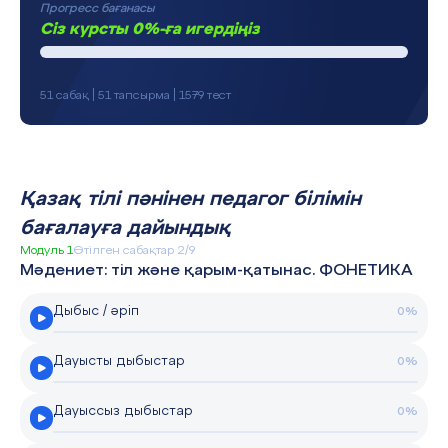
Прогресс бағанасы
Сіз курсты 0%-ға игердіңіз
51 сабақ | 51 тапсырма | 1579 тест
Қазақ тілі пәнінен педагог білімін
бағалауға дайындық
Модуль 1
Өтілген сабақтар 2/9
Мәдениет: тіл және қарым-қатынас. ФОНЕТИКА
Дыбыс / әріп
0%
Дауысты дыбыстар
0%
Дауыссыз дыбыстар
0%