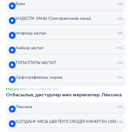
Буын
0%
ҮНДЕСТІК ЗАҢЫ (Сингармонизм заңы)
0%
Ілгерінді ықпал
0%
Кейінді ықпал
0%
ТОҒЫСПАЛЫ ЫҚПАЛ
0%
Орфографиялық норма
0%
Модуль 2
Өтілген сабақтар 2/5
Отбасылық дәстүрлер мен мерекелер. Лексика
Лексика
0%
ҚОЛДАНУ АЯСЫ ШЕКТЕУЛІ СӨЗДЕР.КӨНЕРГЕН СӨЗ
0%