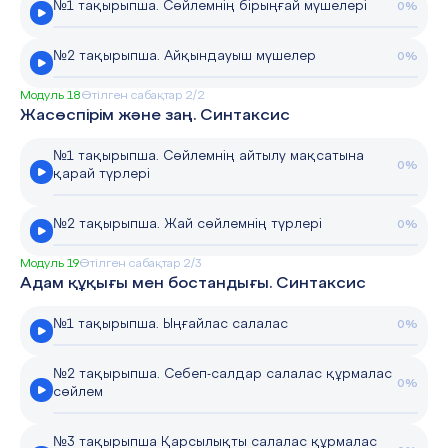
№1 тақырыпша. Сөйлемнің бірыңғай мүшелері
0%
№2 тақырыпша. Айқындауыш мүшелер
0%
Модуль 18
Өтілген сабақтар 2/2
Жасөспірім және заң. Синтаксис
№1 тақырыпша. Сөйлемнің айтылу мақсатына
0%
қарай түрлері
№2 тақырыпша. Жай сөйлемнің түрлері
0%
Модуль 19
Өтілген сабақтар 2/3
Адам құқығы мен бостандығы. Синтаксис
№1 тақырыпша. Ыңғайлас салалас
0%
№2 тақырыпша. Себеп-салдар салалас құрмалас
0%
сөйлем
№3 тақырыпша Қарсылықты салалас құрмалас