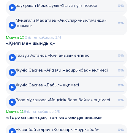
Бауыржан Момышұлы «Ұшқан ұя» повесі
0%
Мұқағали Мақатаев «Аққулар ұйықтағанда»
0%
поэмасы
Модуль 10
Өтілген сабақтар 2/4
«Қиял мен шындық»
Тахауи Ахтанов «Күй аңызы» әңгімесі
0%
Жүніс Сахиев «Айдағы жасырынбақ» әңгімесі
0%
Жүніс Сахиев «Дабыл» әңгімесі
0%
Роза Мұқанова «Мәңгілік бала бейне» әңгімесі
0%
Модуль 11
Өтілген сабақтар 2/5
«Тарихи шындық пен көркемдік шешім»
Нысанбай жырау «Кенесары-Наурызбай»
0%