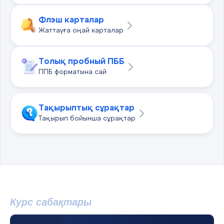
Флэш карталар
Жаттауға оңай карталар
Толық пробный ПББ
ППБ форматына сай
Тақырыптық сұрақтар
Тақырып бойынша сұрақтар
Курс сабақтары