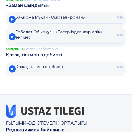
«Заман шындығы»
Баққожа Мұқай «Өмірзая» романы
0%
Ерболат Әбікенұлы «Пәтер іздеп жүр едік»
0%
әңгімесі
Модуль 14
Өтілген сабақтар 2/1
Қазақ тілі мен әдебиеті
Қазақ тілі мен әдебиеті
0%
ҒЫЛЫМИ-ӘДІСТЕМЕЛІК ОРТАЛЫҒЫ
Редакциямен байланыс