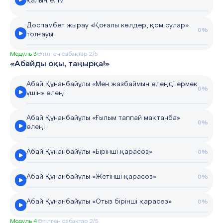
қалың елім"
Доспамбет жырау «Қоғалы көлдер, қом сулар»
0%
толғауы
Модуль 3
Өтілген сабақтар 2/5
«Абайды оқы, таңырқа!»
Абай Құнанбайұлы «Мен жазбаймын өлеңді ермек
0%
үшін» өлеңі
Абай Құнанбайұлы «Ғылым таппай мақтанба»
0%
өлеңі
Абай Құнанбайұлы «Бірінші қарасөз»
0%
Абай Құнанбайұлы «Жетінші қарасөз»
0%
Абай Құнанбайұлы «Отыз бірінші қарасөз»
0%
Модуль 4
Өтілген сабақтар 2/5