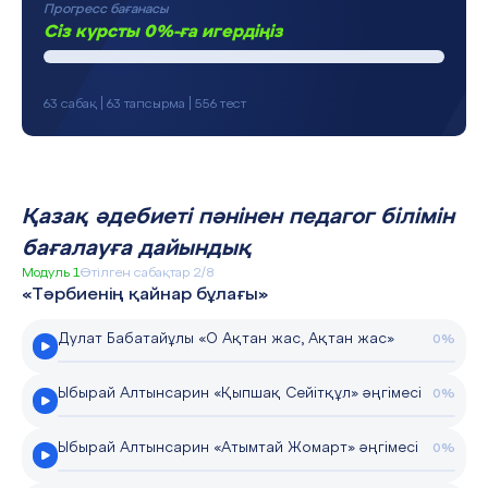
Прогресс бағанасы
Сіз курсты 0%-ға игердіңіз
63 сабақ | 63 тапсырма | 556 тест
Қазақ әдебиеті пәнінен педагог білімін
бағалауға дайындық
Модуль 1
Өтілген сабақтар 2/8
«Тәрбиенің қайнар бұлағы»
Дулат Бабатайұлы «О Ақтан жас, Ақтан жас»
0%
Ыбырай Алтынсарин «Қыпшақ Сейітқұл» әңгімесі
0%
Ыбырай Алтынсарин «Атымтай Жомарт» әңгімесі
0%