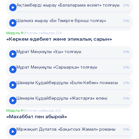
Ақтамберді жырау «Балаларыма өсиет» толғауы
0%
Шалкиіз жырау «Би Темірге бірінші толғау»
0%
Модуль 8
Өтілген сабақтар 2/4
«Көркем әдебиет және эпикалық сарын»
Мұрат Мөңкеұлы «Үш» толғауы
0%
Мұрат Мөңкеұлы «Сарыарқа» толғауы
0%
Шәкәрім Құдайбердіұлы «Еңлік-Кебек» поэмасы
0%
Шәкәрім Құдайбердіұлы «Жастарға» өлеңі
0%
Модуль 9
Өтілген сабақтар 2/3
«Махаббат пен абырой»
Міржақып Дулатов «Бақытсыз Жамал» романы
0%