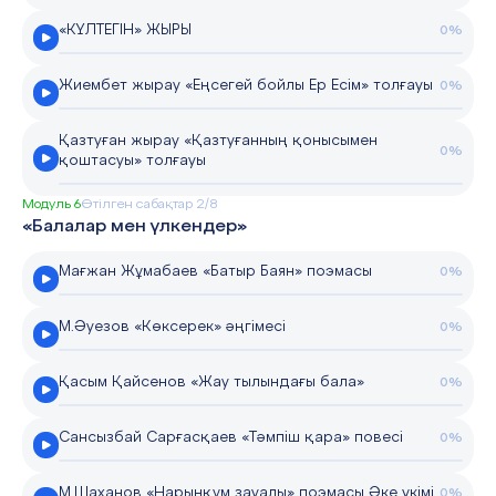
«КҮЛТЕГІН» ЖЫРЫ
0%
Жиембет жырау «Еңсегей бойлы Ер Есім» толғауы
0%
Қазтуған жырау «Қазтуғанның қонысымен
0%
қоштасуы» толғауы
Модуль 6
Өтілген сабақтар 2/8
«Балалар мен үлкендер»
Мағжан Жұмабаев «Батыр Баян» поэмасы
0%
М.Әуезов «Көксерек» әңгімесі
0%
Қасым Қайсенов «Жау тылындағы бала»
0%
Сансызбай Сарғасқаев «Тәмпіш қара» повесі
0%
М.Шаханов «Нарынқұм зауалы» поэмасы Әке үкімі
0%