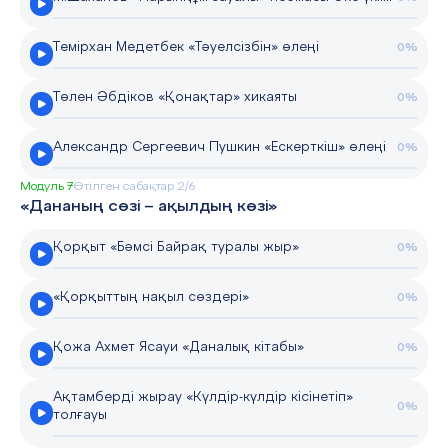
Темірхан Медетбек «Тәуелсізбін» өлеңі
0%
Төлен Әбдіков «Қонақтар» хикаяты
0%
Александр Сергеевич Пушкин «Ескерткіш» өлеңі
0%
Модуль 7
Өтілген сабақтар 2/6
«Дананың сөзі – ақылдың көзі»
Қорқыт «Бәмсі Байрақ туралы жыр»
0%
«Қорқыттың нақыл сөздері»
0%
Қожа Ахмет Ясауи «Даналық кітабы»
0%
Ақтамберді жырау «Күлдір-күлдір кісінетіп»
0%
толғауы