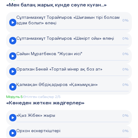
«Мен балаң жарық күнде сәуле куған...»
Сұлтанмахмұт Торайғыров «Шығамын тірі болсам
0%
адам болып» өлеңі
Сұлтанмахмұт Торайғыров «Шәкірт ойы» өлеңі
0%
Сайын Мұратбеков "Жусан иісі"
0%
Оралхан Бөкей «Тортай мінер ақ боз ат»
0%
Қалмақан Әбдіқадыров «Қажымұқан»
0%
Модуль 5
Өтілген сабақтар 2/5
«Көнеден жеткен жәдігерлер»
«Қыз Жібек» жыры
0%
Орхон ескерткіштері
0%