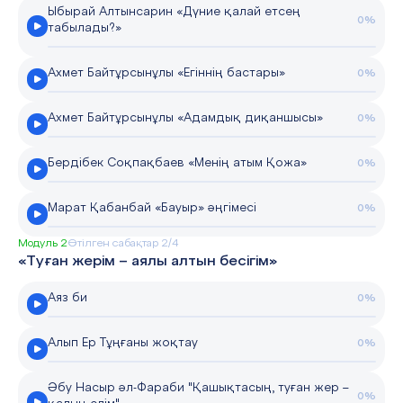
Ыбырай Алтынсарин «Дүние қалай етсең
0%
табылады?»
Ахмет Байтұрсынұлы «Егіннің бастары»
0%
Ахмет Байтұрсынұлы «Адамдық диқаншысы»
0%
Бердібек Соқпақбаев «Менің атым Қожа»
0%
Марат Қабанбай «Бауыр» әңгімесі
0%
Модуль 2
Өтілген сабақтар 2/4
«Туған жерім – аялы алтын бесігім»
Аяз би
0%
Алып Ер Тұңғаны жоқтау
0%
Әбу Насыр әл-Фараби "Қашықтасың, туған жер –
0%