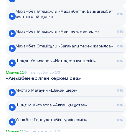
Махамбет Өтемісұлы «Махамбеттің Баймағамбет
0%
сұлтанға айтқаны»
Махамбет Өтемісұлы «Мен, мен, мен едім»
0%
Махамбет Өтемісұлы «Бағаналы терек жарылса»
0%
Шоқан Уәлиханов «Ыстықкөл күнделігі»
0%
Модуль 12
Өтілген сабақтар 2/3
«Аңызбен өрілген көркем сөз»
Мұхтар Мағауин «Шақан шері»
0%
Шыңғыс Айтматов «Алғашқы ұстаз»
0%
Ұлықбек Есдәулет «Біз түркілерміз»
0%
Модуль 13
Өтілген сабақтар 2/2