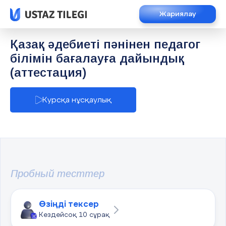
Жариялау
Қазақ әдебиеті пәнінен педагог
білімін бағалауға дайындық
(аттестация)
Курсқа нұсқаулық
Пробный тесттер
Өзіңді тексер
Кездейсоқ 10 сұрақ