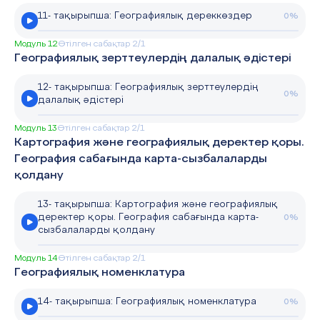
11- тақырыпша: Географиялық дереккөздер
0%
Модуль 12
Өтілген сабақтар 2/1
Географиялық зерттеулердің далалық әдістері
12- тақырыпша: Географиялық зерттеулердің
0%
далалық әдістері
Модуль 13
Өтілген сабақтар 2/1
Картография және географиялық деректер қоры.
География сабағында карта-сызбалаларды
қолдану
13- тақырыпша: Картография және географиялық
деректер қоры. География сабағында карта-
0%
сызбалаларды қолдану
Модуль 14
Өтілген сабақтар 2/1
Географиялық номенклатура
14- тақырыпша: Географиялық номенклатура
0%