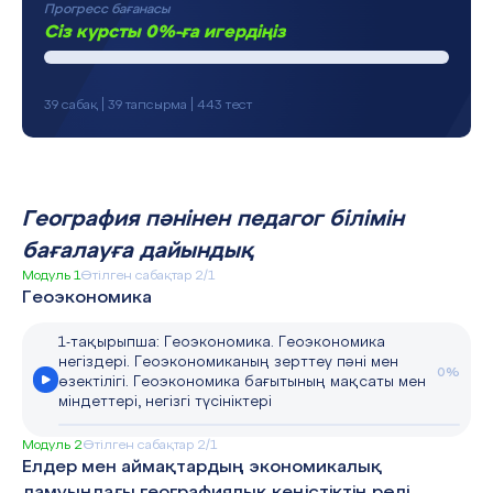
Прогресс бағанасы
Сіз курсты 0%-ға игердіңіз
39 сабақ | 39 тапсырма | 443 тест
География пәнінен педагог білімін
бағалауға дайындық
Модуль 1
Өтілген сабақтар 2/1
Геоэкономика
1-тақырыпша: Геоэкономика. Геоэкономика
негіздері. Геоэкономиканың зерттеу пәні мен
0%
өзектілігі. Геоэкономика бағытының мақсаты мен
міндеттері, негізгі түсініктері
Модуль 2
Өтілген сабақтар 2/1
Елдер мен аймақтардың экономикалық