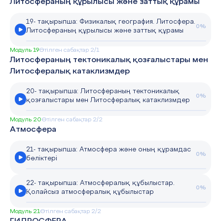
Литосфераның құрылысы және заттық құрамы
19- тақырыпша: Физикалық география. Литосфера.
0%
Литосфераның құрылысы және заттық құрамы
Модуль 19
Өтілген сабақтар 2/1
Литосфераның тектоникалық қозғалыстары мен
Литосфералық катаклизмдер
20- тақырыпша: Литосфераның тектоникалық
0%
қозғалыстары мен Литосфералық катаклизмдер
Модуль 20
Өтілген сабақтар 2/2
Атмосфера
21- тақырыпша: Атмосфера және оның құрамдас
0%
бөліктері
22- тақырыпша: Атмосфералық құбылыстар.
0%
Қолайсыз атмосфералық құбылыстар
Модуль 21
Өтілген сабақтар 2/2