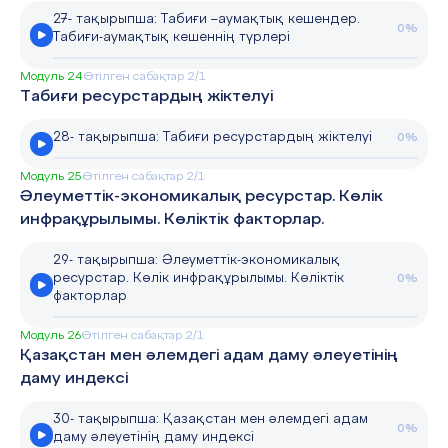
27- тақырыпша: Табиғи –аумақтық кешендер.
0%
Табиғи-аумақтық кешеннің түрлері
Модуль 24
Өтілген сабақтар 2/1
Табиғи ресурстардың жіктелуі
28- тақырыпша: Табиғи ресурстардың жіктелуі
0%
Модуль 25
Өтілген сабақтар 2/1
Әлеуметтік-экономикалық ресурстар. Көлік
инфрақұрылымы. Көліктік факторлар.
29- тақырыпша: Әлеуметтік-экономикалық
ресурстар. Көлік инфрақұрылымы. Көліктік
0%
факторлар
Модуль 26
Өтілген сабақтар 2/1
Қазақстан мен әлемдегі адам даму әлеуетінің
даму индексі
30- тақырыпша: Қазақстан мен әлемдегі адам
0%
даму әлеуетінің даму индексі