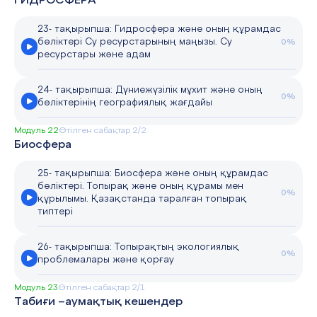
ГИДРОСФЕРА
23- тақырыпша: Гидросфера және оның құрамдас
бөліктері Су ресурстарының маңызы. Су
0%
ресурстары және адам
24- тақырыпша: Дүниежүзілік мұхит және оның
0%
бөліктерінің географиялық жағдайы
Модуль 22
Өтілген сабақтар 2/2
Биосфера
25- тақырыпша: Биосфера және оның құрамдас
бөліктері. Топырақ және оның құрамы мен
0%
құрылымы. Қазақстанда таралған топырақ
типтері
26- тақырыпша: Топырақтың экологиялық
0%
проблемалары және қорғау
Модуль 23
Өтілген сабақтар 2/1
Табиғи –аумақтық кешендер