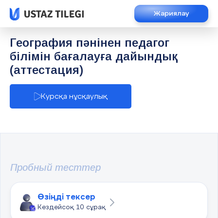
Жариялау
География пәнінен педагог
білімін бағалауға дайындық
(аттестация)
Курсқа нұсқаулық
Пробный тесттер
Өзіңді тексер
Кездейсоқ 10 сұрақ