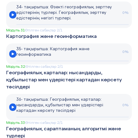
34- тақырыпша: Өзекті географиялық зерттеу
әдістерінің түрлері. Географиялық зерттеу
0%
әдістерінің негізгі түрлері.
Модуль 31
Өтілген сабақтар 2/1
Картография және геоинформатика
35- тақырыпша: Картография және
0%
геоинформатика
Модуль 32
Өтілген сабақтар 2/1
Географиялық карталар: нысандарды,
құбылыстар мен үдерістері картадан көрсету
тәсілдері
36- тақырыпша: Географиялық карталар:
нысандарды, құбылыстар мен үдерістері
0%
картадан көрсету тәсілдері
Модуль 33
Өтілген сабақтар 2/1
Географиялық сараптаманың алгоритмі және
түрлері