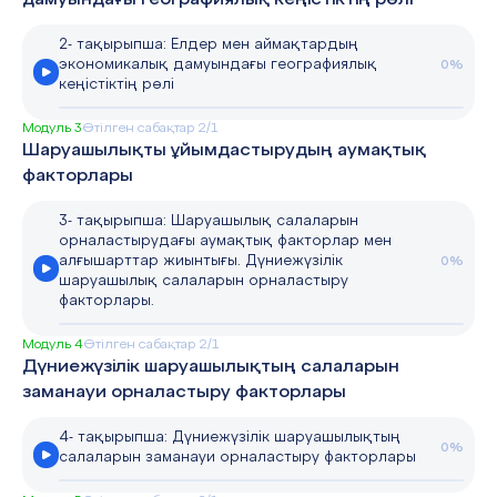
дамуындағы географиялық кеңістіктің рөлі
2- тақырыпша: Елдер мен аймақтардың
экономикалық дамуындағы географиялық
0%
кеңістіктің рөлі
Модуль 3
Өтілген сабақтар 2/1
Шаруашылықты ұйымдастырудың аумақтық
факторлары
3- тақырыпша: Шаруашылық салаларын
орналастырудағы аумақтық факторлар мен
алғышарттар жиынтығы. Дүниежүзілік
0%
шаруашылық салаларын орналастыру
факторлары.
Модуль 4
Өтілген сабақтар 2/1
Дүниежүзілік шаруашылықтың салаларын
заманауи орналастыру факторлары
4- тақырыпша: Дүниежүзілік шаруашылықтың
0%
салаларын заманауи орналастыру факторлары