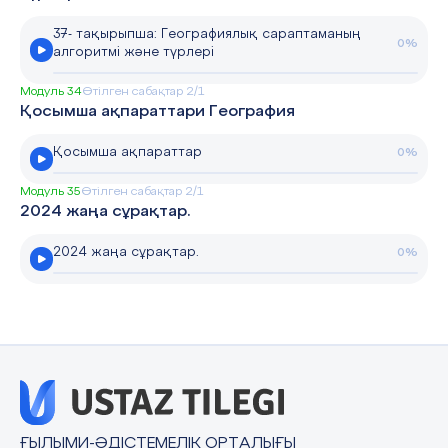
37- тақырыпша: Географиялық сараптаманың
0%
алгоритмі және түрлері
Модуль 34
Өтілген сабақтар 2/1
Қосымша ақпараттари География
Қосымша ақпараттар
0%
Модуль 35
Өтілген сабақтар 2/1
2024 жаңа сұрақтар.
2024 жаңа сұрақтар.
0%
ҒЫЛЫМИ-ӘДІСТЕМЕЛІК ОРТАЛЫҒЫ