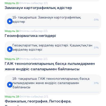
Модуль 15
Өтілген сабақтар 2/1
Заманауи картографиялық әдістер
15- тақырыпша: Заманауи картографиялық
0%
әдістер
Модуль 16
Өтілген сабақтар 2/1
Геоинформатика негіздері
Геоақпараттық зерделеу әдістері. Қашықтықтан
0%
зерделеу әдістері
Модуль 17
Өтілген сабақтар 2/1
ГАЖ технологияларының басқа ғылымдармен
және өндіріс салаларымен байланысы
18- тақырыпша: ГАЖ технологияларының басқа
ғылымдармен және өндіріс салаларымен
0%
байланысы
Модуль 18
Өтілген сабақтар 2/1
Физикалық география. Литосфера.