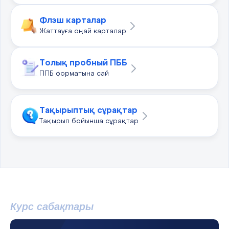
Флэш карталар
Жаттауға оңай карталар
Толық пробный ПББ
ППБ форматына сай
Тақырыптық сұрақтар
Тақырып бойынша сұрақтар
Курс сабақтары