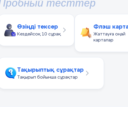
Пробный тесттер
Өзіңді тексер
Флэш карт
Кездейсоқ 10 сұрақ
Жаттауға оңай
карталар
Тақырыптық сұрақтар
Тақырып бойынша сұрақтар