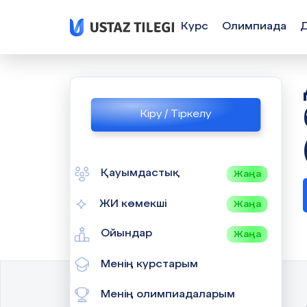
Курс
Олимпиада
Кіру / Тіркелу
Қауымдастық
Жаңа
ЖИ көмекші
Жаңа
Ойындар
Жаңа
Менің курстарым
Менің олимпиадаларым