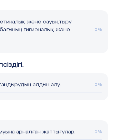
тетикалық және сауықтыру
абағының гигиеналық және
0%
іздігі.
тандырудың алдын алу.
0%
уына арналған жаттығулар.
0%