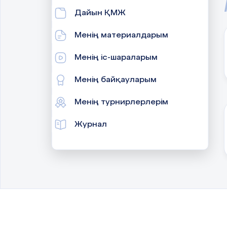
Дайын ҚМЖ
Менің материалдарым
Менің іс-шараларым
Менің байқауларым
Менің турнирлерлерім
Журнал