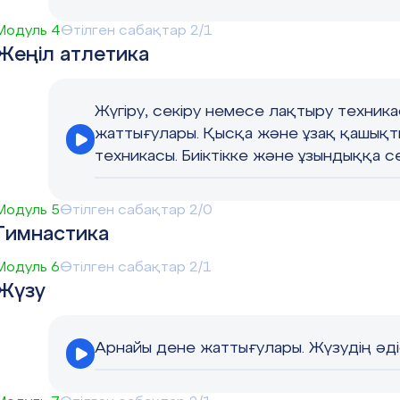
Модуль 4
Өтілген сабақтар 2/1
Жеңіл атлетика
Жүгіру, секіру немесе лақтыру техника
жаттығулары. Қысқа және ұзақ қашықт
техникасы. Биіктікке және ұзындыққа с
Модуль 5
Өтілген сабақтар 2/0
Гимнастика
Модуль 6
Өтілген сабақтар 2/1
Жүзу
Арнайы дене жаттығулары. Жүзудің әді