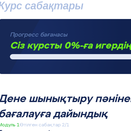
Курс сабақтары
Прогресс бағанасы
Сіз курсты 0%-ға игердің
Дене шынықтыру пәнінен
бағалауға дайындық
Модуль 1
Өтілген сабақтар 2/1