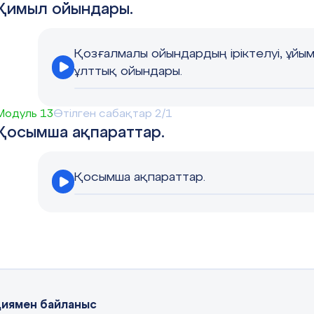
Қимыл ойындары.
Қозғалмалы ойындардың іріктелуі, ұйы
ұлттық ойындары.
Модуль 13
Өтілген сабақтар 2/1
Қосымша ақпараттар.
Қосымша ақпараттар.
иямен байланыс