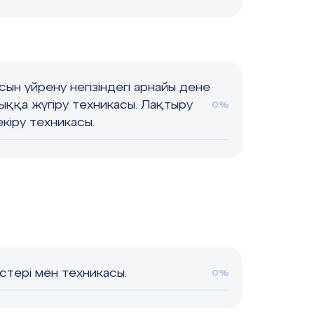
сын үйрену негізіндегі арнайы дене
ыққа жүгіру техникасы. Лақтыру
0%
екіру техникасы.
стері мен техникасы.
0%