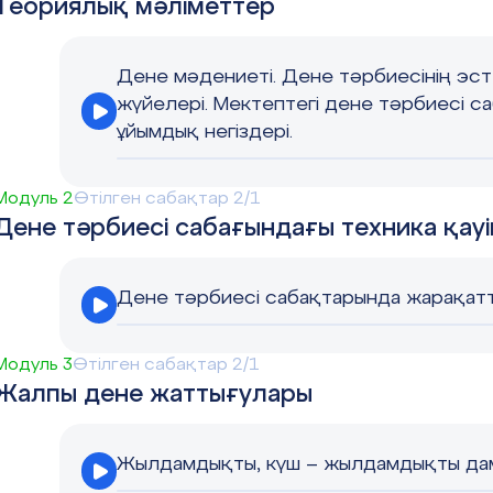
Теориялық мәліметтер
Дене мәдениеті. Дене тәрбиесінің эс
жүйелері. Мектептегі дене тәрбиесі с
ұйымдық негіздері.
Модуль 2
Өтілген сабақтар 2/1
Дене тәрбиесі сабағындағы техника қауіпс
Дене тәрбиесі сабақтарында жарақат
Модуль 3
Өтілген сабақтар 2/1
Жалпы дене жаттығулары
Жылдамдықты, күш – жылдамдықты дам