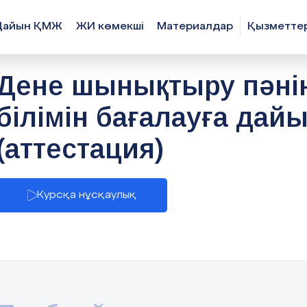
Дайын ҚМЖ
ЖИ көмекші
Материалдар
Қызметте
Дене шынықтыру пәнін
білімін бағалауға дай
(аттестация)
Курсқа нұсқаулық