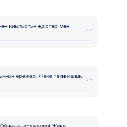
мен қиылыстың әдістері мен
0%
ынның ережесі. Жеке техникалық
0%
 Ойынның ережелері. Жеке