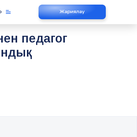
р
Жариялау
ен педагог
ындық