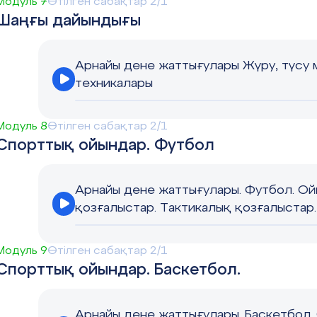
Модуль 7
Өтілген сабақтар 2/1
Шаңғы дайындығы
Арнайы дене жаттығулары Жүру, түсу 
техникалары
Модуль 8
Өтілген сабақтар 2/1
Спорттық ойындар. Футбол
Арнайы дене жаттығулары. Футбол. Ой
қозғалыстар. Тактикалық қозғалыстар.
Модуль 9
Өтілген сабақтар 2/1
Спорттық ойындар. Баскетбол.
Арнайы дене жаттығулары. Баскетбол.