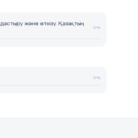
мдастыру және өткізу. Қазақтың
0%
0%