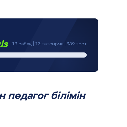
із
13 сабақ | 13 тапсырма | 389 тест
 педагог білімін