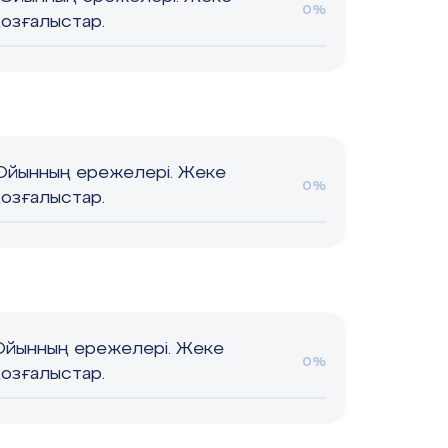
0%
қозғалыстар.
 Ойынның ережелері. Жеке
0%
қозғалыстар.
Ойынның ережелері. Жеке
0%
қозғалыстар.