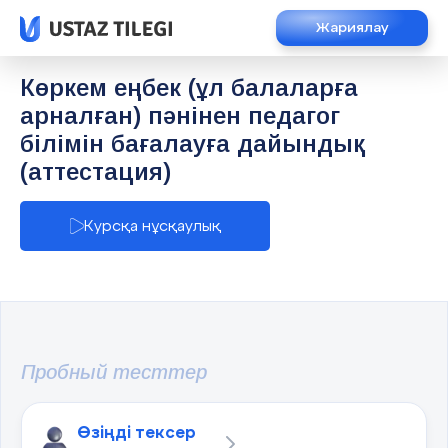
Жариялау
Көркем еңбек (ұл балаларға
арналған) пәнінен педагог
білімін бағалауға дайындық
(аттестация)
Курсқа нұсқаулық
Пробный тесттер
Өзіңді тексер