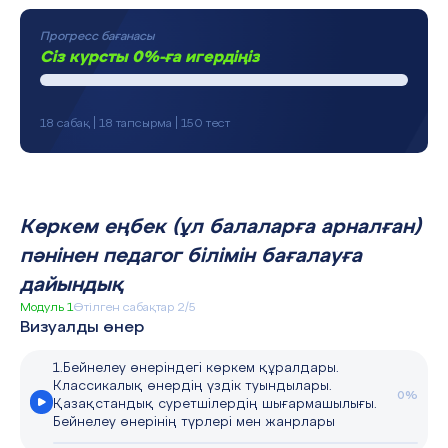
Прогресс бағанасы
Сіз курсты 0%-ға игердіңіз
18 сабақ | 18 тапсырма | 150 тест
Көркем еңбек (ұл балаларға арналған)
пәнінен педагог білімін бағалауға
дайындық
Модуль 1
Өтілген сабақтар 2/5
Визуалды өнер
1.Бейнелеу өнеріндегі көркем құралдары.
Классикалық өнердің үздік туындылары.
0%
Қазақстандық суретшілердің шығармашылығы.
Бейнелеу өнерінің түрлері мен жанрлары