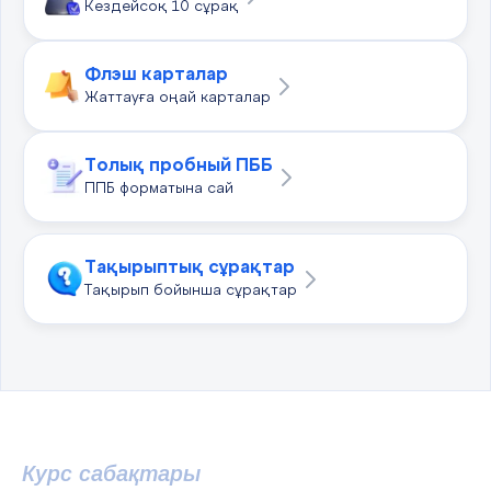
Кездейсоқ 10 сұрақ
Флэш карталар
Жаттауға оңай карталар
Толық пробный ПББ
ППБ форматына сай
Тақырыптық сұрақтар
Тақырып бойынша сұрақтар
Курс сабақтары