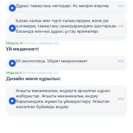
Дұрыс тамақтану негіздері. Ас мәзірін әзірлеу
0%
Қазақ халқы мен түрлі халықтардың және де
қоғамдық тамақтану орындарындағы дастарқан
0%
басында өзін-өзі дұрыс ұстау ережелері
Модуль 4
Өтілген сабақтар 2/1
Үй мәдениеті
Үй экологиясы. Үйдегі микроклимат
0%
Модуль 5
Өтілген сабақтар 2/1
Дизайн және құрылыс
Ағашты механикалық өңдеуге арналған құрал-
жабдықтар. Ағашты механикалық өңдеу
0%
барысындағы жұмысты ұйымдастыру. Ағаштан
жасалған бұйымды өңдеу.