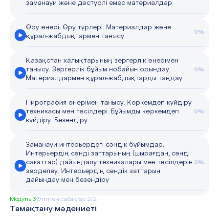
заманауи және дәстүрлі емес материалдар
Өру өнері. Өру түрлері. Материалдар және
0%
құрал-жабдықтармен танысу.
Қазақстан халықтарының зергерлік өнерімен
танысу. Зергерлік бұйым нобайын орындау.
0%
Материалдармен құрал-жабдықтарды таңдау.
Пирография өнерімен танысу. Көркемдеп күйдіру
техникасы мен тәсілдері. Бұйымды көркемдеп
0%
күйдіру. Безендіру
Заманауи интерьердегі сәндік бұйымдар.
Интерьердің сәнді заттарының (шырағдан, сәнді
сағаттар) дайындалу техникалары мен тәсілдерін
0%
зерделеу. Интерьердің сәндік заттарын
дайындау мен безендіру
Модуль 3
Өтілген сабақтар 2/2
Тамақтану мәдениеті