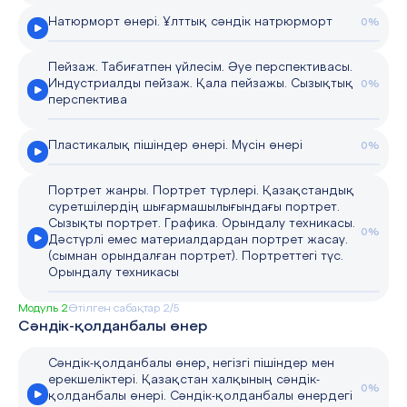
Натюрморт өнері. Ұлттық сәндік натрюрморт
0%
Пейзаж. Табиғатпен үйлесім. Әуе перспективасы.
Индустриалды пейзаж. Қала пейзажы. Сызықтық
0%
перспектива
Пластикалық пішіндер өнері. Мүсін өнері
0%
Портрет жанры. Портрет түрлері. Қазақстандық
суретшілердің шығармашылығындағы портрет.
Сызықты портрет. Графика. Орындалу техникасы.
0%
Дәстүрлі емес материалдардан портрет жасау.
(сымнан орындалған портрет). Портреттегі түс.
Орындалу техникасы
Модуль 2
Өтілген сабақтар 2/5
Сәндік-қолданбалы өнер
Сәндік-қолданбалы өнер, негізгі пішіндер мен
ерекшеліктері. Қазақстан халқының сәндік-
0%
қолданбалы өнері. Сәндік-қолданбалы өнердегі