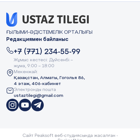
ҒЫЛЫМИ-ӘДІСТЕМЕЛІК ОРТАЛЫҒЫ
Редакциямен байланыс
+7 (771) 234-55-99
Жұмыс кестесі: Дүйсенбі –
жұма, 9:00 – 18:00
Мекенжай:
Қазақстан, Алматы, Гоголья 86,
4 этаж, 406-кабинет
Электронды пошта
ustaztilegi@gmail.com
Сайт Peaksoft веб-студиясында жасалған -