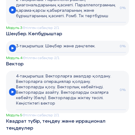
диагональдарының қасиеті. Параллелограмның
0%
қарама-қарсы қабырғаларының және
бұрыштарының қасиеті. Ромб. Тік төртбұрыш
Модуль 3
Өтілген сабақтар 2/1
Шеңбер. Көпбұрыштар
3-тақырыпша: Шеңбер және дөңгелек.
0%
Модуль 4
Өтілген сабақтар 2/1
Вектор
4-тақырыпша: Векторларға амалдар қолдану.
Векторларға операциялар қолдану.
Векторларды қосу. Векторлық көбейтінді.
0%
Векторларды азайту. Векторларды скалярға
көбейту (бөлу). Векторларды жіктеу тәсілі.
Кеңістіктегі вектор
Модуль 5
Өтілген сабақтар 2/1
Квадрат түбір, теңдеу және иррационал
теңдеулер