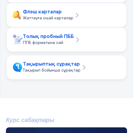
Флэш карталар
Жаттауға оңай карталар
Толық пробный ПББ
ППБ форматына сай
Тақырыптық сұрақтар
Тақырып бойынша сұрақтар
Курс сабақтары