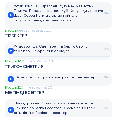
8-тақырыпша: Параллель түзу мен жазықтық.
Призма. Параллелепипед. Куб. Конус. Қиық конус.
0%
Шар. Сфера Көпжақтар мен айналу
фигураларының комбинациялары
Модуль 9
Өтілген сабақтар 2/1
ТІЗБЕКТЕР
9-тақырыпша: Сан тізбегі тізбектің берілу
0%
тәсілдері. Рекуренттік формула.
Модуль 10
Өтілген сабақтар 2/1
ТРИГОНОМЕТРИЯ.
10-тақырыпша: Тригонометриялық теңдеулер
0%
Модуль 11
Өтілген сабақтар 2/1
МӘТІНДІ ЕСЕПТЕР
11-тақырыпша: Қозғалысқа арналған есептер.
Пайызға арналған есептер. Жұмыс пен еңбек
0%
өнімділігіне берілетін есептер