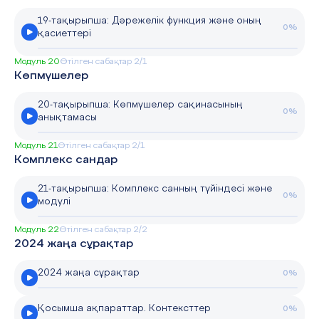
19-тақырыпша: Дәрежелік функция және оның
0%
қасиеттері
Модуль 20
Өтілген сабақтар 2/1
Көпмүшелер
20-тақырыпша: Көпмүшелер сақинасының
0%
анықтамасы
Модуль 21
Өтілген сабақтар 2/1
Комплекс сандар
21-тақырыпша: Комплекс санның түйіндесі және
0%
модулі
Модуль 22
Өтілген сабақтар 2/2
2024 жаңа сұрақтар
2024 жаңа сұрақтар
0%
Қосымша ақпараттар. Контексттер
0%