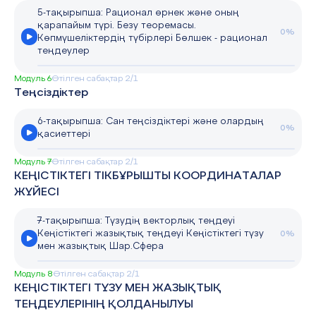
5-тақырыпша: Рационал өрнек және оның
қарапайым түрі. Безу теоремасы.
0%
Көпмүшеліктердің түбірлері Бөлшек - рационал
теңдеулер
Модуль 6
Өтілген сабақтар 2/1
Теңсіздіктер
6-тақырыпша: Сан теңсіздіктері және олардың
0%
қасиеттері
Модуль 7
Өтілген сабақтар 2/1
КЕҢІСТІКТЕГІ ТІКБҰРЫШТЫ КООРДИНАТАЛАР
ЖҮЙЕСІ
7-тақырыпша: Түзудің векторлық теңдеуі
Кеңістіктегі жазықтық теңдеуі Кеңістіктегі түзу
0%
мен жазықтық Шар.Сфера
Модуль 8
Өтілген сабақтар 2/1
КЕҢІСТІКТЕГІ ТҮЗУ МЕН ЖАЗЫҚТЫҚ
ТЕҢДЕУЛЕРІНІҢ ҚОЛДАНЫЛУЫ