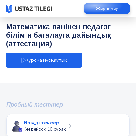
Жариялау
Математика пәнінен педагог
білімін бағалауға дайындық
(аттестация)
Курсқа нұсқаулық
Пробный тесттер
Өзіңді тексер
Кездейсоқ 10 сұрақ