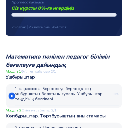
Прогресс бағанасы
Сіз курсты 0%-ға игердіңіз
23 сабақ | 23 тапсырма | 494 тест
Математика пәнінен педагог білімін
бағалауға дайындық
Модуль 1
Өтілген сабақтар 2/1
Үшбұрыштар
1-тақырыпша: Берілген үшбұрышқа тең
үшбұрыштың болатыны туралы. Үшбұрыштар
0%
теңдігінің белгілері
Модуль 2
Өтілген сабақтар 2/1
Көпбұрыштар. Төртбұрыштың анықтамасы
2-тақырыпша: Параллелограмның