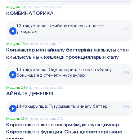
Модуль 12
Өтілген сабақтар 2/1
КОМБИНАТОРИКА
12-тақырыпша: Комбинаториканың негізгі
0%
ұғымдары
Модуль 13
Өтілген сабақтар 2/1
Көпжақтар мен айналу беттерінің жазықтықпен
қиылысуының кешенді проекцияларын салу
13-тақырыпша: Оқу материалын оқып үйрену
0%
бойынша әдістемелік нұсқаулар
Модуль 14
Өтілген сабақтар 2/1
АЙНАЛУ ДЕНЕЛЕРІ
14-тақырыпша: Түзусызықты айналу беттері
0%
Модуль 15
Өтілген сабақтар 2/1
Көрсеткіштік және логарифмдік функциялар.
Көрсеткіштік функция. Оның қасиеттері және