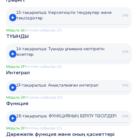
графигі.
15-тақырыпша: Көрсеткіштік теңдеулер және
0%
теңсіздіктер
Модуль 16
Өтілген сабақтар 2/1
ТУЫНДЫ
16-тақырыпша: Туынды ұғымына келтіретін
0%
есептер.
Модуль 17
Өтілген сабақтар 2/1
Интеграл
17-тақырыпша: Анықталмаған интеграл
0%
Модуль 18
Өтілген сабақтар 2/1
Функция
18-тақырыпша: ФУНКЦИЯНЫҢ БЕРІЛУ ТӘСІЛДЕРІ
0%
Модуль 19
Өтілген сабақтар 2/1
Дәрежелік функция және оның қасиеттері