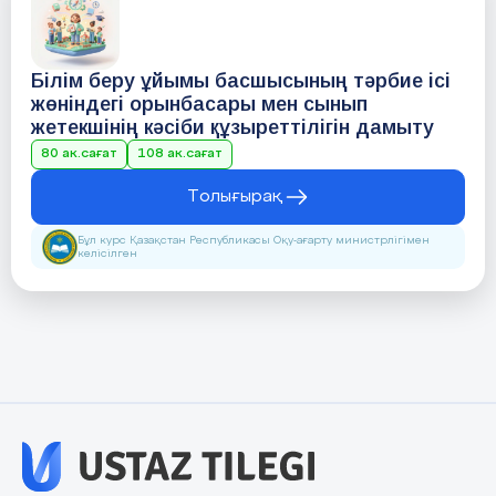
Білім беру ұйымы басшысының тәрбие ісі
жөніндегі орынбасары мен сынып
жетекшінің кәсіби құзыреттілігін дамыту
80 ак.сағат
108 ак.сағат
Толығырақ
Бұл курс Қазақстан Республикасы Оқу-ағарту министрлігімен
келісілген