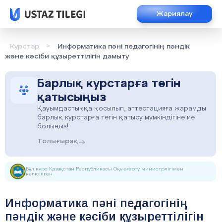
Жариялау
>
Курстар
Информатика пәні педагогінің пәндік
және кәсіби құзыреттілігін дамыту
Барлық курстарға тегін
қатысыңыз
Қауымдастыққа қосылып, аттестацияға жарамды
барлық курстарға тегін қатысу мүмкіндігіне ие
болыңыз!
Толығырақ
Бұл курс Қазақстан Республикасы Оқу-ағарту министрлігімен
келісілген
Информатика пәні педагогінің
пәндік және кәсіби құзыреттілігін