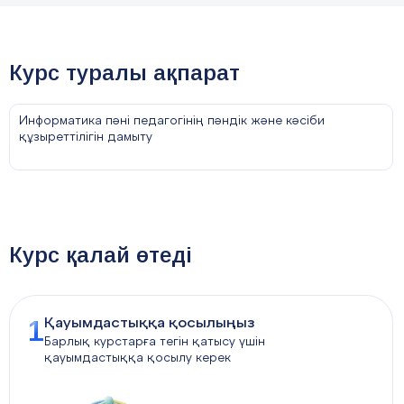
Курс туралы ақпарат
Информатика пәні педагогінің пәндік және кәсіби
құзыреттілігін дамыту
Курс қалай өтеді
1
Қауымдастыққа қосылыңыз
Барлық курстарға тегін қатысу үшін
қауымдастыққа қосылу керек