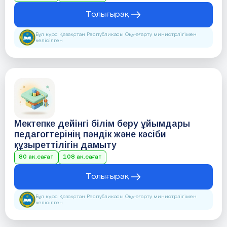
Толығырақ
Бұл курс Қазақстан Республикасы Оқу-ағарту министрлігімен
келісілген
Мектепке дейінгі білім беру ұйымдары
педагогтерінің пәндік және кәсіби
құзыреттілігін дамыту
80 ак.сағат
108 ак.сағат
Толығырақ
Бұл курс Қазақстан Республикасы Оқу-ағарту министрлігімен
келісілген