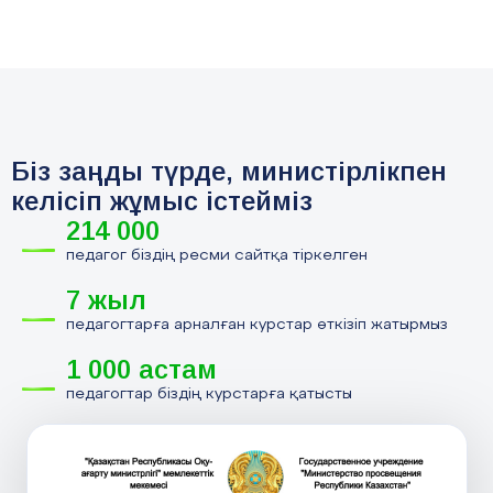
Біз заңды түрде, министірлікпен
келісіп жұмыс істейміз
214 000
педагог біздің ресми сайтқа тіркелген
7 жыл
педагогтарға арналған курстар өткізіп жатырмыз
1 000 астам
педагогтар біздің курстарға қатысты