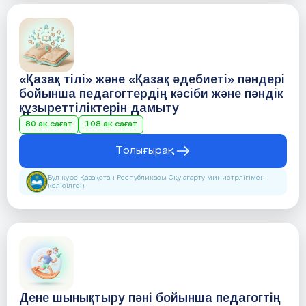
«Қазақ тілі» және «Қазақ әдебиеті» пәндері
бойынша педагогтердің кәсіби және пәндік
құзыреттіліктерін дамыту
80 ак.сағат
108 ак.сағат
Толығырақ
Бұл курс Қазақстан Республикасы Оқу-ағарту министрлігімен
келісілген
Дене шынықтыру пәні бойынша педагогтің