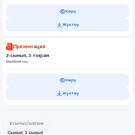
Көру
Жүктеу
Презентация
2-сынып, 3-тоқсан
Әдебиет оқу
Көру
Жүктеу
Ұсыныс/шағым
Сынып: 3 сынып