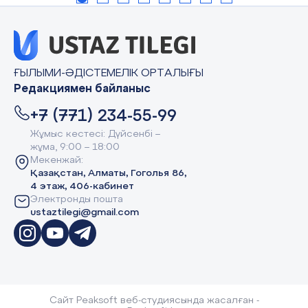
ҒЫЛЫМИ-ӘДІСТЕМЕЛІК ОРТАЛЫҒЫ
Редакциямен байланыс
+7 (771) 234-55-99
Жұмыс кестесі: Дүйсенбі –
жұма, 9:00 – 18:00
Мекенжай:
Қазақстан, Алматы, Гоголья 86,
4 этаж, 406-кабинет
Электронды пошта
ustaztilegi@gmail.com
Сайт Peaksoft веб-студиясында жасалған -