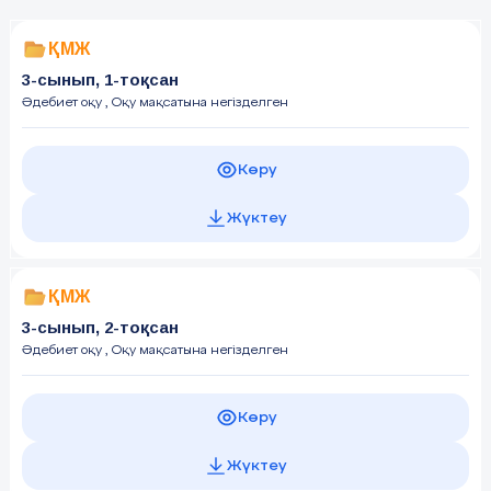
ҚМЖ
3-сынып, 1-тоқсан
Әдебиет оқу
, Оқу мақсатына негізделген
Көру
Жүктеу
ҚМЖ
3-сынып, 2-тоқсан
Әдебиет оқу
, Оқу мақсатына негізделген
Көру
Жүктеу