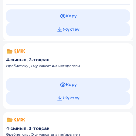
Көру
Жүктеу
ҚМЖ
4-сынып, 2-тоқсан
Әдебиет оқу
, Оқу мақсатына негізделген
Көру
Жүктеу
ҚМЖ
4-сынып, 3-тоқсан
Әдебиет оқу
, Оқу мақсатына негізделген