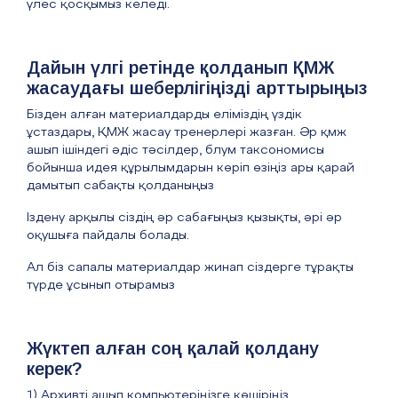
үлес қосқымыз келеді.
Дайын үлгі ретінде қолданып ҚМЖ
жасаудағы шеберлігіңізді арттырыңыз
Бізден алған материалдарды еліміздің үздік
ұстаздары, ҚМЖ жасау тренерлері жазған. Әр қмж
ашып ішіндегі әдіс тәсілдер, блум таксономисы
бойынша идея құрылымдарын көріп өзіңіз ары қарай
дамытып сабақты қолданыңыз
Іздену арқылы сіздің әр сабағыңыз қызықты, әрі әр
оқушыға пайдалы болады.
Ал біз сапалы материалдар жинап сіздерге тұрақты
түрде ұсынып отырамыз
Жүктеп алған соң қалай қолдану
керек?
1) Архивті ашып компьютеріңізге көшіріңіз