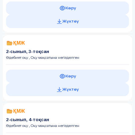
Көру
Жүктеу
ҚМЖ
2-сынып, 3-тоқсан
Әдебиет оқу
, Оқу мақсатына негізделген
Көру
Жүктеу
ҚМЖ
2-сынып, 4-тоқсан
Әдебиет оқу
, Оқу мақсатына негізделген