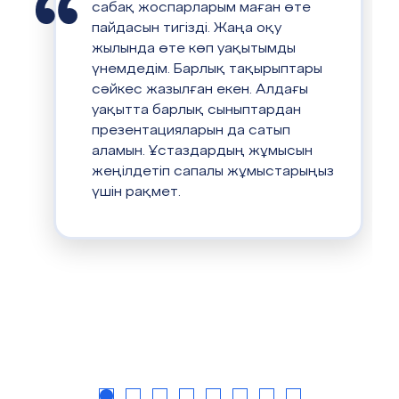
сабақ жоспарларым маған өте
пайдасын тигізді. Жаңа оқу
жылында өте көп уақытымды
үнемдедім. Барлық тақырыптары
сәйкес жазылған екен. Алдағы
уақытта барлық сыныптардан
презентацияларын да сатып
аламын. Ұстаздардың жұмысын
жеңілдетіп сапалы жұмыстарыңыз
үшін рақмет.