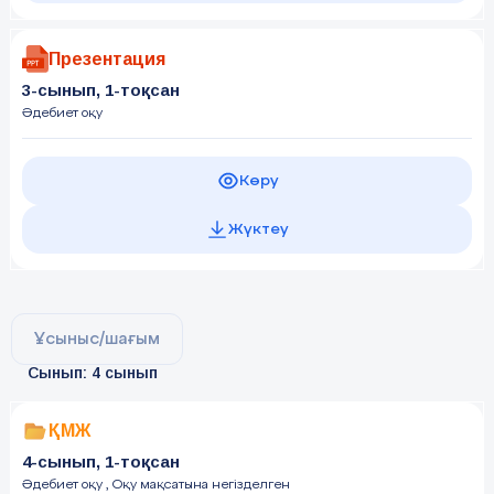
Презентация
3-сынып, 1-тоқсан
Әдебиет оқу
Көру
Жүктеу
Ұсыныс/шағым
Сынып: 4 сынып
ҚМЖ
4-сынып, 1-тоқсан
Әдебиет оқу
, Оқу мақсатына негізделген