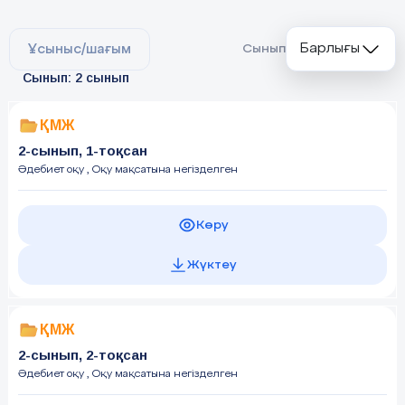
Барлығы
Ұсыныс/шағым
Сынып
Сынып: 2 сынып
ҚМЖ
2-сынып, 1-тоқсан
Әдебиет оқу
, Оқу мақсатына негізделген
Көру
Жүктеу
ҚМЖ
2-сынып, 2-тоқсан
Әдебиет оқу
, Оқу мақсатына негізделген