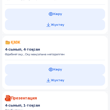
Көру
Жүктеу
ҚМЖ
4-сынып, 4-тоқсан
Әдебиет оқу
, Оқу мақсатына негізделген
Көру
Жүктеу
Презентация
4-сынып, 1-тоқсан