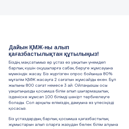
Дайын ҚМЖ-ны алып
қағазбастылықтан құтылыңыз!
Біздің мақсатымыз әр ұстаз өз уақытын үнемдеп
барлық күшін оқушыларға сабақ беруге жұмсауына
мүмкіндік жасау. Біз жүргізген опрос бойынша 80%
мұғалім ҚМЖ жасауға 2 сағатын жұмсайды екен. Бұл
жылыны 800 сағат немесе 3 ай. Ойлаңызшы осы
уақытыңызды қосымша білім алып шығармашылық
ізденіске жұмсап 100 білімді шәкірт тәрбиелеуге
болады. Сол арқылы еліміздің дамуына өз үлесіңізді
қосасыз.
Біз ұстаздардың барлық қосымша қағазбастылық
жұмыстарын алып оларға жазудан бөлек білім алуына