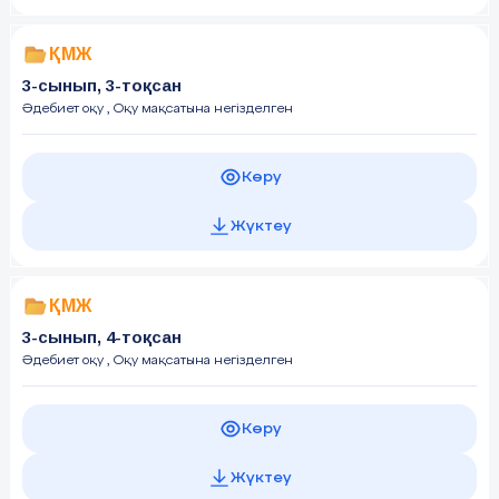
ҚМЖ
3-сынып, 3-тоқсан
Әдебиет оқу
, Оқу мақсатына негізделген
Көру
Жүктеу
ҚМЖ
3-сынып, 4-тоқсан
Әдебиет оқу
, Оқу мақсатына негізделген
Көру
Жүктеу