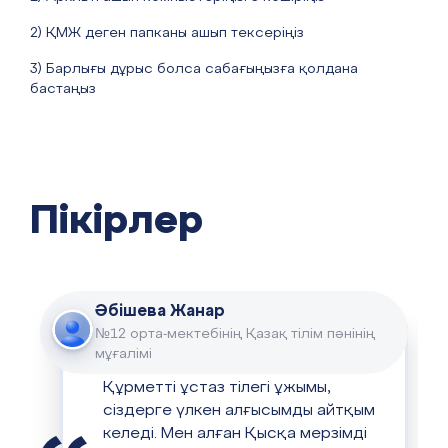
2) ҚМЖ деген папканы ашып тексеріңіз
3) Барлығы дұрыс болса сабағыңызға қолдана
бастаңыз
Пікірлер
Әбішева Жанар
№12 орта-мектебінің Қазақ тілім пәнінің
мұғалімі
Құрметті ұстаз тілегі ұжымы,
сіздерге үлкен алғысымды айтқым
келеді. Мен алған Қысқа мерзімді