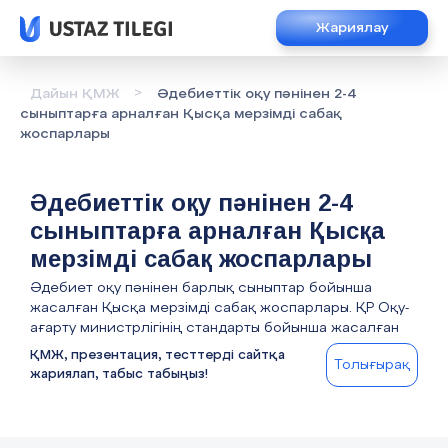
Жариялау
>
Дайын ҚМЖ
Әдебиеттік оқу пәнінен 2-4
сыныптарға арналған Қысқа мерзімді сабақ
жоспарлары
Әдебиеттік оқу пәнінен 2-4
сыныптарға арналған Қысқа
мерзімді сабақ жоспарлары
Әдебиет оқу пәнінен барлық сыныптар бойынша
жасалған Қысқа мерзімді сабақ жоспарлары. ҚР Оқу-
ағарту министрлігінің стандарты бойынша жасалған
ҚМЖ, презентация, тесттерді сайтқа
Толығырақ
жариялап, табыс табыңыз!