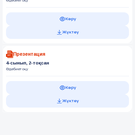
Әдебиет оқу
Көру
Жүктеу
Презентация
4-сынып, 2-тоқсан
Әдебиет оқу
Көру
Жүктеу