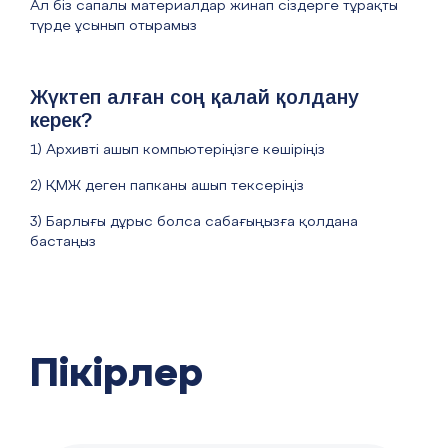
Ал біз сапалы материалдар жинап сіздерге тұрақты
түрде ұсынып отырамыз
Жүктеп алған соң қалай қолдану
керек?
1) Архивті ашып компьютеріңізге көшіріңіз
2) ҚМЖ деген папканы ашып тексеріңіз
3) Барлығы дұрыс болса сабағыңызға қолдана
бастаңыз
Пікірлер