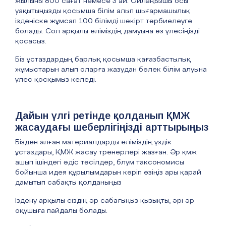
жылыны 800 сағат немесе 3 ай. Ойлаңызшы осы
уақытыңызды қосымша білім алып шығармашылық
ізденіске жұмсап 100 білімді шәкірт тәрбиелеуге
болады. Сол арқылы еліміздің дамуына өз үлесіңізді
қосасыз.
Біз ұстаздардың барлық қосымша қағазбастылық
жұмыстарын алып оларға жазудан бөлек білім алуына
үлес қосқымыз келеді.
Дайын үлгі ретінде қолданып ҚМЖ
жасаудағы шеберлігіңізді арттырыңыз
Бізден алған материалдарды еліміздің үздік
ұстаздары, ҚМЖ жасау тренерлері жазған. Әр қмж
ашып ішіндегі әдіс тәсілдер, блум таксономисы
бойынша идея құрылымдарын көріп өзіңіз ары қарай
дамытып сабақты қолданыңыз
Іздену арқылы сіздің әр сабағыңыз қызықты, әрі әр
оқушыға пайдалы болады.