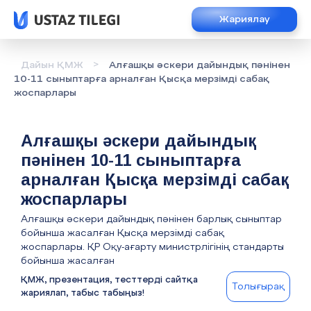
Жариялау
>
Дайын ҚМЖ
Алғашқы әскери дайындық пәнінен
10-11 сыныптарға арналған Қысқа мерзімді сабақ
жоспарлары
Алғашқы әскери дайындық
пәнінен 10-11 сыныптарға
арналған Қысқа мерзімді сабақ
жоспарлары
Алғашқы әскери дайындық пәнінен барлық сыныптар
бойынша жасалған Қысқа мерзімді сабақ
жоспарлары. ҚР Оқу-ағарту министрлігінің стандарты
бойынша жасалған
ҚМЖ, презентация, тесттерді сайтқа
Толығырақ
жариялап, табыс табыңыз!