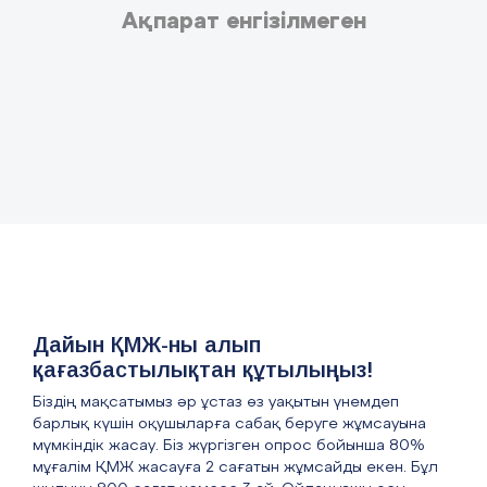
Ақпарат енгізілмеген
Дайын ҚМЖ-ны алып
қағазбастылықтан құтылыңыз!
Біздің мақсатымыз әр ұстаз өз уақытын үнемдеп
барлық күшін оқушыларға сабақ беруге жұмсауына
мүмкіндік жасау. Біз жүргізген опрос бойынша 80%
мұғалім ҚМЖ жасауға 2 сағатын жұмсайды екен. Бұл