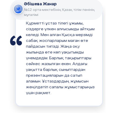
Әбішева Жанар
№12 орта-мектебінің Қазақ тілім пәнінің
мұғалімі
Құрметті ұстаз тілегі ұжымы,
сіздерге үлкен алғысымды айтқым
келеді. Мен алған Қысқа мерзімді
сабақ жоспарларым маған өте
пайдасын тигізді. Жаңа оқу
жылында өте көп уақытымды
үнемдедім. Барлық тақырыптары
сәйкес жазылған екен. Алдағы
уақытта барлық сыныптардан
презентацияларын да сатып
аламын. Ұстаздардың жұмысын
жеңілдетіп сапалы жұмыстарыңыз
үшін рақмет.