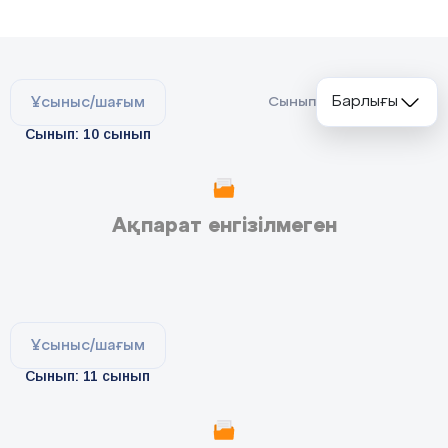
Барлығы
Ұсыныс/шағым
Сынып
Сынып: 10 сынып
Ақпарат енгізілмеген
Ұсыныс/шағым
Сынып: 11 сынып