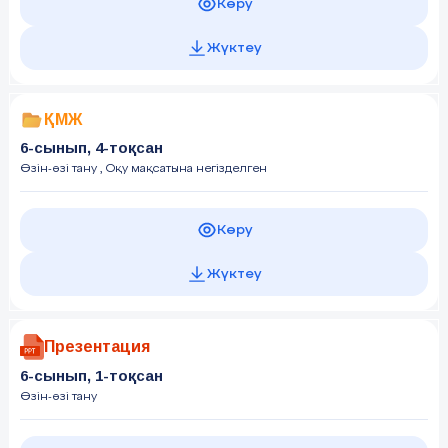
Көру
Жүктеу
ҚМЖ
6-сынып, 4-тоқсан
Өзін-өзі тану
, Оқу мақсатына негізделген
Көру
Жүктеу
Презентация
6-сынып, 1-тоқсан
Өзін-өзі тану