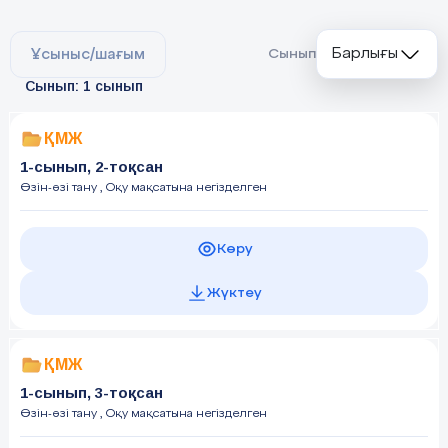
Барлығы
Ұсыныс/шағым
Сынып
Сынып: 1 сынып
ҚМЖ
1-сынып, 2-тоқсан
Өзін-өзі тану
, Оқу мақсатына негізделген
Көру
Жүктеу
ҚМЖ
1-сынып, 3-тоқсан
Өзін-өзі тану
, Оқу мақсатына негізделген