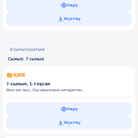
Көру
Жүктеу
Ұсыныс/шағым
Сынып: 7 сынып
ҚМЖ
7-сынып, 1-тоқсан
Өзін-өзі тану
, Оқу мақсатына негізделген
Көру
Жүктеу