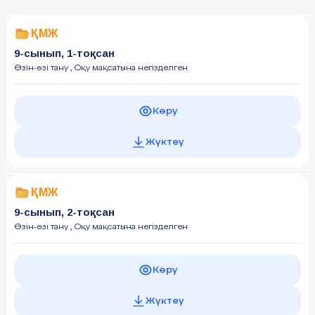
ҚМЖ
9-сынып, 1-тоқсан
Өзін-өзі тану
, Оқу мақсатына негізделген
Көру
Жүктеу
ҚМЖ
9-сынып, 2-тоқсан
Өзін-өзі тану
, Оқу мақсатына негізделген
Көру
Жүктеу