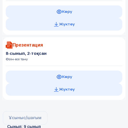
Көру
Жүктеу
Презентация
8-сынып, 2-тоқсан
Өзін-өзі тану
Көру
Жүктеу
Ұсыныс/шағым
Сынып: 9 сынып