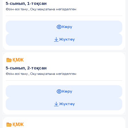
5-сынып, 1-тоқсан
Өзін-өзі тану
, Оқу мақсатына негізделген
Көру
Жүктеу
ҚМЖ
5-сынып, 2-тоқсан
Өзін-өзі тану
, Оқу мақсатына негізделген
Көру
Жүктеу
ҚМЖ