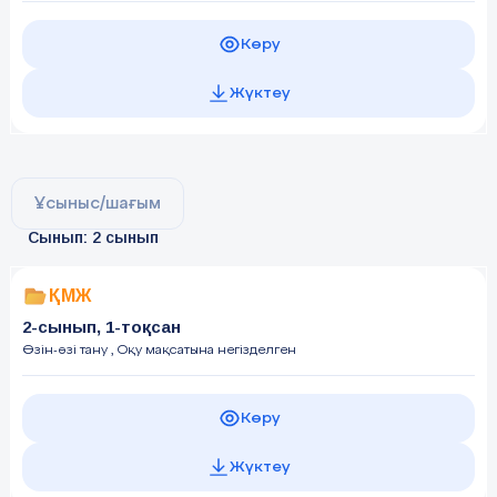
Көру
Жүктеу
Ұсыныс/шағым
Сынып: 2 сынып
ҚМЖ
2-сынып, 1-тоқсан
Өзін-өзі тану
, Оқу мақсатына негізделген
Көру
Жүктеу