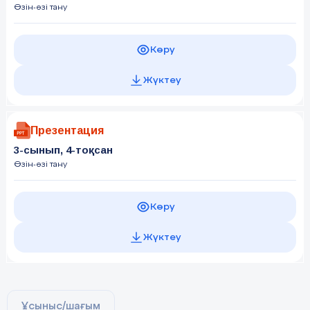
Өзін-өзі тану
Көру
Жүктеу
Презентация
3-сынып, 4-тоқсан
Өзін-өзі тану
Көру
Жүктеу
Ұсыныс/шағым