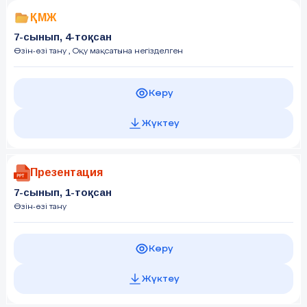
ҚМЖ
7-сынып, 4-тоқсан
Өзін-өзі тану
, Оқу мақсатына негізделген
Көру
Жүктеу
Презентация
7-сынып, 1-тоқсан
Өзін-өзі тану
Көру
Жүктеу