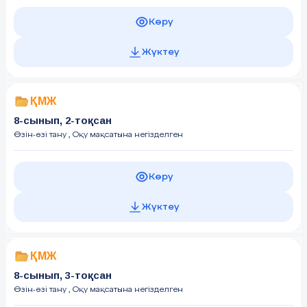
Көру
Жүктеу
ҚМЖ
8-сынып, 2-тоқсан
Өзін-өзі тану
, Оқу мақсатына негізделген
Көру
Жүктеу
ҚМЖ
8-сынып, 3-тоқсан
Өзін-өзі тану
, Оқу мақсатына негізделген