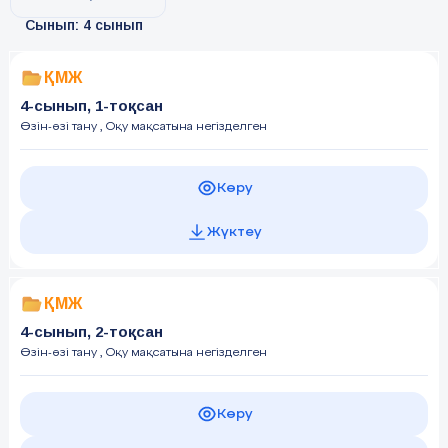
Сынып: 4 сынып
ҚМЖ
4-сынып, 1-тоқсан
Өзін-өзі тану
, Оқу мақсатына негізделген
Көру
Жүктеу
ҚМЖ
4-сынып, 2-тоқсан
Өзін-өзі тану
, Оқу мақсатына негізделген
Көру