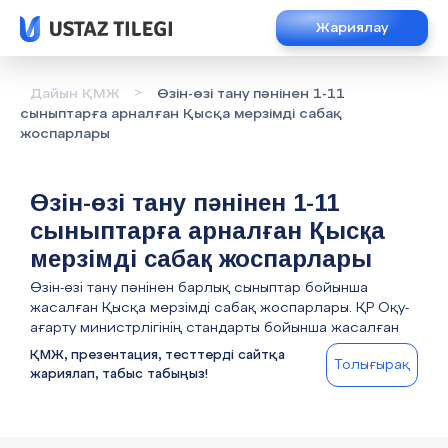
Жариялау
>
Дайын ҚМЖ
Өзін-өзі тану пәнінен 1-11
сыныптарға арналған Қысқа мерзімді сабақ
жоспарлары
Өзін-өзі тану пәнінен 1-11
сыныптарға арналған Қысқа
мерзімді сабақ жоспарлары
Өзін-өзі тану пәнінен барлық сыныптар бойынша
жасалған Қысқа мерзімді сабақ жоспарлары. ҚР Оқу-
ағарту министрлігінің стандарты бойынша жасалған
ҚМЖ, презентация, тесттерді сайтқа
Толығырақ
жариялап, табыс табыңыз!