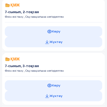
ҚМЖ
7-сынып, 2-тоқсан
Өзін-өзі тану
, Оқу мақсатына негізделген
Көру
Жүктеу
ҚМЖ
7-сынып, 3-тоқсан
Өзін-өзі тану
, Оқу мақсатына негізделген
Көру
Жүктеу