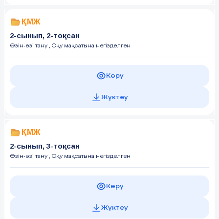
ҚМЖ
2-сынып, 2-тоқсан
Өзін-өзі тану
, Оқу мақсатына негізделген
Көру
Жүктеу
ҚМЖ
2-сынып, 3-тоқсан
Өзін-өзі тану
, Оқу мақсатына негізделген
Көру
Жүктеу