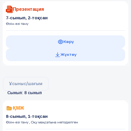
Презентация
7-сынып, 2-тоқсан
Өзін-өзі тану
Көру
Жүктеу
Ұсыныс/шағым
Сынып: 8 сынып
ҚМЖ
8-сынып, 1-тоқсан
Өзін-өзі тану
, Оқу мақсатына негізделген