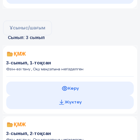
Ұсыныс/шағым
Сынып: 3 сынып
ҚМЖ
3-сынып, 1-тоқсан
Өзін-өзі тану
, Оқу мақсатына негізделген
Көру
Жүктеу
ҚМЖ
3-сынып, 2-тоқсан
Өзін-өзі тану
, Оқу мақсатына негізделген