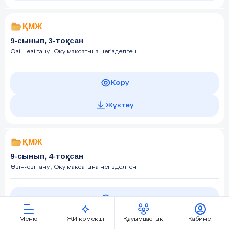
ҚМЖ
9-сынып, 3-тоқсан
Өзін-өзі тану
, Оқу мақсатына негізделген
Көру
Жүктеу
ҚМЖ
9-сынып, 4-тоқсан
Өзін-өзі тану
, Оқу мақсатына негізделген
Көру
Меню
ЖИ көмекші
Қауымдастық
Кабинет
Жүктеу