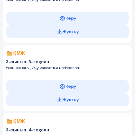
Көру
Жүктеу
ҚМЖ
3-сынып, 3-тоқсан
Өзін-өзі тану
, Оқу мақсатына негізделген
Көру
Жүктеу
ҚМЖ
3-сынып, 4-тоқсан