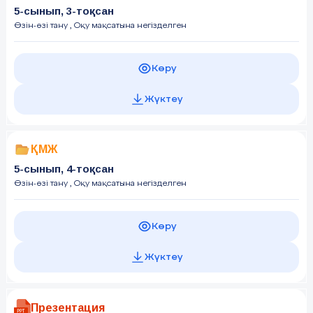
5-сынып, 3-тоқсан
Өзін-өзі тану
, Оқу мақсатына негізделген
Көру
Жүктеу
ҚМЖ
5-сынып, 4-тоқсан
Өзін-өзі тану
, Оқу мақсатына негізделген
Көру
Жүктеу
Презентация