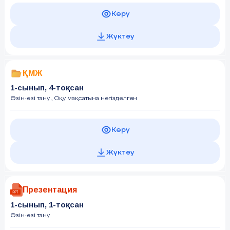
Көру
Жүктеу
ҚМЖ
1-сынып, 4-тоқсан
Өзін-өзі тану
, Оқу мақсатына негізделген
Көру
Жүктеу
Презентация
1-сынып, 1-тоқсан
Өзін-өзі тану