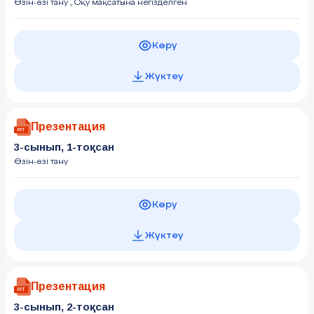
Өзін-өзі тану
, Оқу мақсатына негізделген
Көру
Жүктеу
Презентация
3-сынып, 1-тоқсан
Өзін-өзі тану
Көру
Жүктеу
Презентация
3-сынып, 2-тоқсан