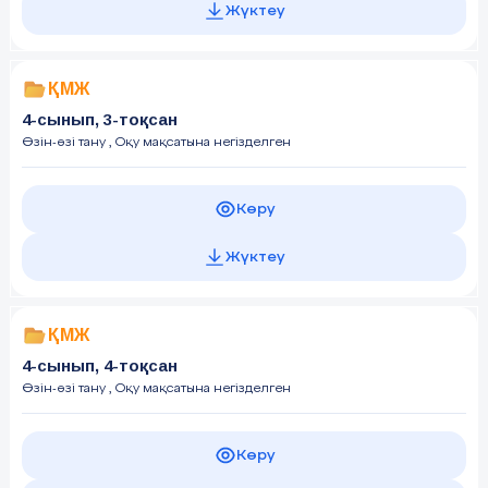
Жүктеу
ҚМЖ
4-сынып, 3-тоқсан
Өзін-өзі тану
, Оқу мақсатына негізделген
Көру
Жүктеу
ҚМЖ
4-сынып, 4-тоқсан
Өзін-өзі тану
, Оқу мақсатына негізделген
Көру