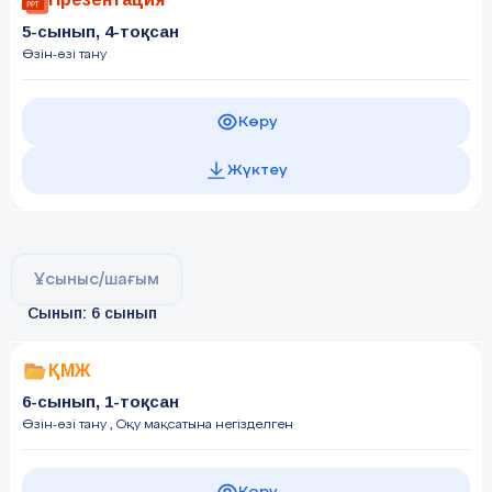
5-сынып, 4-тоқсан
Өзін-өзі тану
Көру
Жүктеу
Ұсыныс/шағым
Сынып: 6 сынып
ҚМЖ
6-сынып, 1-тоқсан
Өзін-өзі тану
, Оқу мақсатына негізделген
Көру