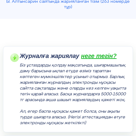
Ы. Алтынсарин сайтында жарияланған тізім (263 номерде
тұр)
Журналға жариялау
неге тегін?
Біз ұстаздарды қолдау мақсатында, шығармашылық
даму барысына ықпал етуде өзіміз тараптан
көптеген мүмкіншіліктер ұсынып отырмыз. Барлық
жарияланған журналдың электронды нұсқасы
сайтта сақталады және оларды кез келген уақытта
тегін қарай аласыз. Басқа журналдарға 5000-15000
тг арасында ақша шашып жариялаудың қажеті жоқ.
Ал, егер баспа нұсқасы қажет болса, оны ақылы
түрде шығарта аласыз. (Негізі аттестациядан өтуге
электронды нұсқасы жеткілікті)