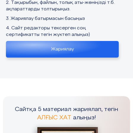
2. Тақырыбын, файлын, толық аты-жөніңізді т.б.
ақпараттарды толтырыңыз.
3. Жариялау батырмасын басыңыз
4. Сайт редакторы тексерген соң
сертификатты тегін жүктеп алыңыз)
Жариялау
Сайтқа 5 материал жариялап, тегін
АЛҒЫС ХАТ
алыңыз!