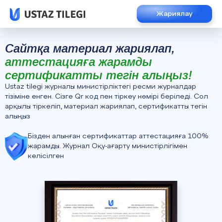
Жариялау
Сайтқа материал жариялап,
аттестацияға жарамды
сертификатты тегін алыңыз!
Ustaz tilegi журналы министірліктегі ресми журналдар
тізіміне енген. Сізге Qr код пен тіркеу нөмірі беріледі. Сол
арқылы тіркеліп, материал жариялап, сертификатты тегін
алыңыз
Бізден алынған сертификаттар аттестацияға 100%
жарамды. Журнал Оқу-ағарту министірлігімен
келісілген