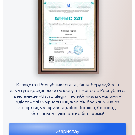
Қазақстан Республикасының білім беру жүйесін
дамытуға қосқан жеке үлесі үшін және де Республика
деңгейінде «Ustaz tilegi» Республикалық ғылыми –
әдістемелік журналының желілік басылымына өз
авторлық материалыңызбен бөлісіп, белсенді
болғаныңыз үшін алғыс білдіреміз!
Жариялау