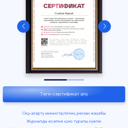
Тегін сертификат алу
Оқу-ағарту министірлігінің ресми жауабы
Журналды есепке қою туралы куәлік