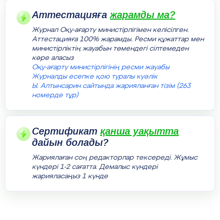
Аттестацияға
жарамды ма?
Журнал Оқу-ағарту министірлігімен келісілген.
Аттестацияға 100% жарамды. Ресми құжаттар мен
министірліктің жауабын төмендегі сілтемеден
көре аласыз
Оқу-ағарту министірлігінің ресми жауабы
Журналды есепке қою туралы куәлік
Ы. Алтынсарин сайтында жарияланған тізім (263
номерде тұр)
Сертификат
қанша уақытта
дайын болады?
Жариялаған соң редакторлар тексереді. Жұмыс
күндері 1-2 сағатта. Демалыс күндері
жарияласаңыз 1 күнде