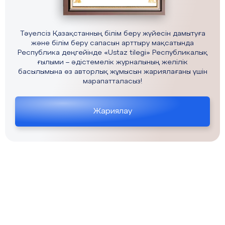
Тәуелсіз Қазақстанның білім беру жүйесін дамытуға
және білім беру сапасын арттыру мақсатында
Республика деңгейінде «Ustaz tilegi» Республикалық
ғылыми – әдістемелік журналының желілік
басылымына өз авторлық жұмысын жариялағаны үшін
марапатталасыз!
Жариялау