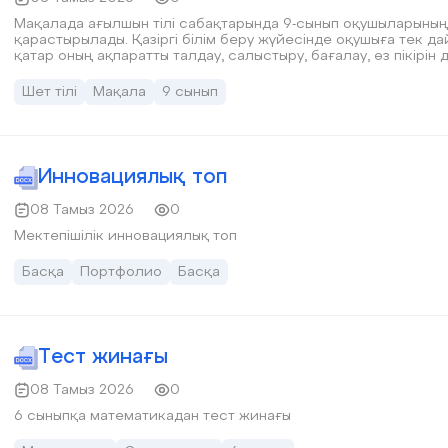
Мақалада ағылшын тілі сабақтарында 9-сынып оқушыларының
қарастырылады. Қазіргі білім беру жүйесінде оқушыға тек дай
қатар оның ақпаратты талдау, салыстыру, бағалау, өз пікірі
шығармашылық тұрғыдан ойлау қабілеттерін қалыптастыру м
оқыту барысында тілдік дағдыларды ойлау әрекеттерімен ұш
Шет тілі
Мақала
9 сынып
сыни ойлау, логикалық ойлау, шығармашылық ойлау, проблем
қою, топтық және жеке жұмыс, рефлексия сияқты әдістердің
сипатталады. Сонымен қатар 9-сыныпқа арналған «Developing Le
Lessons» авторлық курсының мазмұндық бағыты талданып, о
құзыреттілігін, функционалдық сауаттылығын және танымдық б
Инновациялық топ
көрсетіледі. Ағылшын тілі сабағында ойлау дағдыларын ма
08 Тамыз 2026
0
Мектепішілік инновациялық топ
Басқа
Портфолио
Басқа
Тест жинағы
08 Тамыз 2026
0
6 сыныпқа математикадан тест жинағы