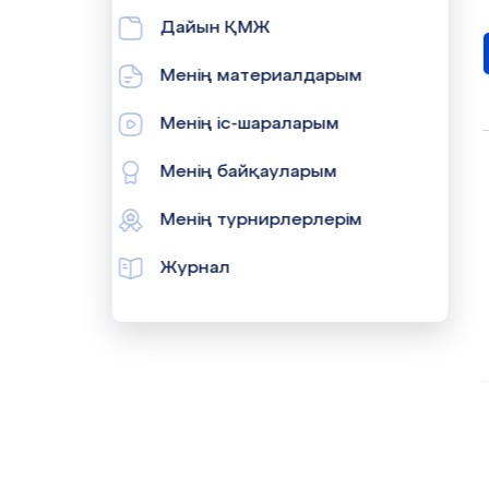
Дайын ҚМЖ
Менің материалдарым
Менің іс-шараларым
Менің байқауларым
Менің турнирлерлерім
Журнал