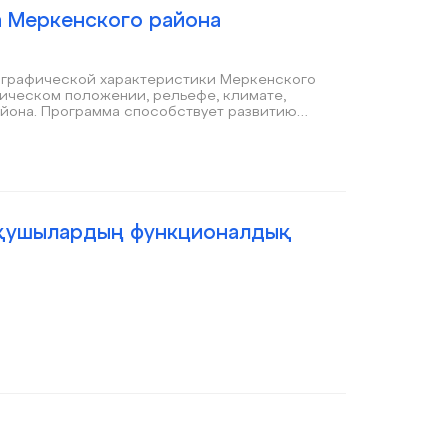
а Меркенского района
еографической характеристики Меркенского
фическом положении, рельефе, климате,
айона. Программа способствует развитию
нтереса к природе родного края.
 оқушылардың функционалдық