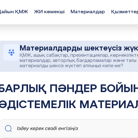
Дайын ҚМЖ
ЖИ көмекші
Материалдар
Қызметте
Материалдарды шектеусіз жүк
ҚМЖ, ашық сабақтар, презентациялар, көрнекілікт
материалдар, авторлық бағдарламалар және тағы
материалды шексіз жүктеп алғыңыз келе ме?
ПӘНДЕР БОЙЫНША ОҚУ-
ӘДІСТЕМЕЛІК МАТЕРИА