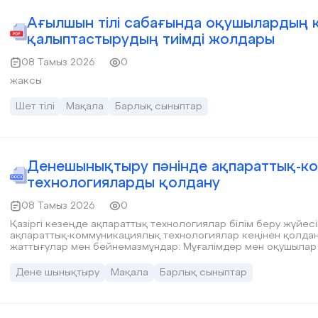
Ағылшын тілі сабағында оқушылардың ко
қалыптастырудың тиімді жолдары
08 Тамыз 2026
0
жаксы
Шет тілі
Мақала
Барлық сыныптар
Денешынықтыру пәнінде ақпараттық-к
технологияларды қолдану
08 Тамыз 2026
0
Қазіргі кезеңде ақпараттық технологиялар білім беру жүйес
ақпараттық-коммуникациялық технологиялар кеңінен қолданы
жаттығулар мен бейнемазмұндар: Мұғалімдер мен оқушылар
арқылы қарап, үйде өздігінен орындауға мүмкіндік алады. Бұ
тиімді.
Дене шынықтыру
Мақала
Барлық сыныптар