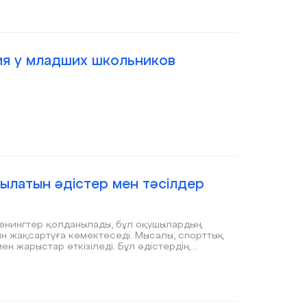
ия у младших школьников
латын әдістер мен тәсілдер
ренингтер қолданылады, бұл оқушылардың
н жақсартуға көмектеседі. Мысалы, спорттық
ен жарыстар өткізіледі. Бұл әдістердің
болуына мүмкіндік береді. Сонымен қатар,
р мен тәртіпке бағыну дағдылары да