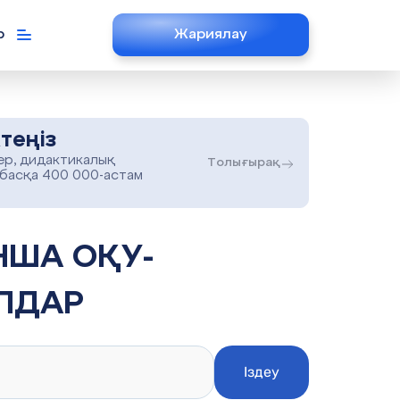
р
Жариялау
теңіз
ер, дидактикалық
Толығырақ
 басқа 400 000-астам
ЛДАР
Іздеу