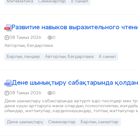
Математика
Семинарлар
6 сынып
Развитие навыков выразительного чтен
08 Тамыз 2026
0
Авторлық бағдарлама
Барлық пәндер
Авторлық бағдарлама
4 сынып
Дене шынықтыру сабақтарында қолданы
08 Тамыз 2026
0
Дене шынықтыру сабақтарында әртүрлі әдіс-тәсілдер мен т
дене күшін арттыруға және олардың психологиялық жағдайы
ойындар, жаттығулар, кардионауқандар, топтық жаттығулар м
барлығы дене шынықтыру сабақтарының қызықты және тиімді 
сабақтарда спорттық өнер көрсетулер, командалық жұмыста
Дене шынықтыру
Семинарлар
Барлық сыныптар
дамытылады.