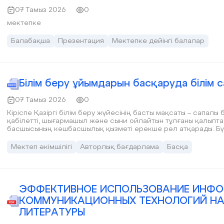
07 Тамыз 2026
0
мектепке
Балабақша
Презентация
Мектепке дейінгі балалар
Білім беру ұйымдарын басқаруда білім 
07 Тамыз 2026
0
Кіріспе Қазіргі білім беру жүйесінің басты мақсаты – сапалы
қабілетті, шығармашыл және сыни ойлайтын тұлғаны қалыптас
басшысының көшбасшылық қызметі ерекше рөл атқарады. Бүгі
басқарушы ғана емес, сонымен қатар білім сапасын ғылыми 
қалыптастыратын және тәжірибесін ғылыми жарияланымдар 
Мектеп әкімшілігі
Авторлық бағдарлама
Басқа
Зерттеу қызметіне негізделген басқару – мектептің даму с
жоспарлауға мүмкіндік береді. Мұндай басқару моделі білім 
педагогтердің кәсіби дамуына және оқушылардың оқу жетісті
ЭФФЕКТИВНОЕ ИСПОЛЬЗОВАНИЕ ИНФ
КОММУНИКАЦИОННЫХ ТЕХНОЛОГИЙ НА 
ЛИТЕРАТУРЫ