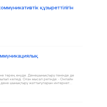
ммуникативтік құзыреттілігін
оммуникациялық
іне терең енуде. Денешынықтыру пәнінде де
лып келеді. Оған мысал ретінде: - Онлайн
 дене шынықтыру жаттығуларын интернет
л әдіс әсіресе қашықтан оқыту жағдайында