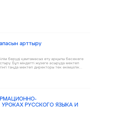
сапасын арттыру
 білім беруді қамтамасыз ету арқылы бәсекеге
тыру. Бұл міндетті жүзеге асыруда мектеп
нгі таңда мектеп директоры тек әкімшілік
тұрғыдан талдайтын, зерттеу мәдениетін
арқылы тарататын көшбасшы болуы тиіс.
тратегиясын нақты деректерге сүйене отырып
беру ұйымының тиімділігін арттырып,
ктерінің жақсаруына ықпал етеді.
ОРМАЦИОННО-
УРОКАХ РУССКОГО ЯЗЫКА И