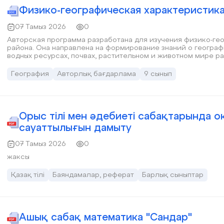
Физико-географическая характеристик
07 Тамыз 2026
0
Авторская программа разработана для изучения физико-г
района. Она направлена на формирование знаний о геогра
водных ресурсах, почвах, растительном и животном мире р
исследовательских навыков, экологического мышления и и
География
Авторлық бағдарлама
9 сынып
Орыс тілі мен әдебиеті сабақтарында
сауаттылығын дамыту
07 Тамыз 2026
0
жаксы
Қазақ тілі
Баяндамалар, реферат
Барлық сыныптар
Ашық сабақ математика "Сандар"