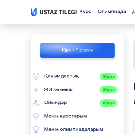
Курс
Олимпиада
Кіру / Тіркелу
Қауымдастық
Жаңа
БАРЛЫҚ 
ЖИ көмекші
Жаңа
Ойындар
Жаңа
Менің курстарым
Менің олимпиадаларым