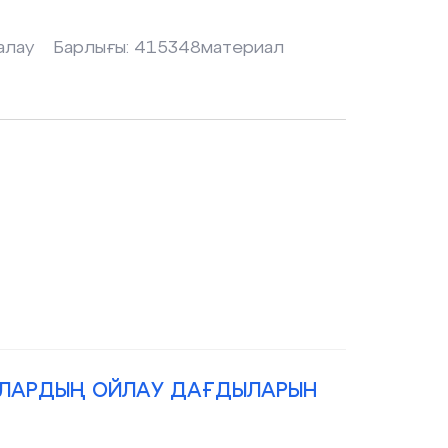
алау
Барлығы:
415348
материал
ЫЛАРДЫҢ ОЙЛАУ ДАҒДЫЛАРЫН