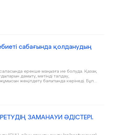
дебиеті сабағында қолданудың
у саласында ерекше маңызға ие болуда. Қазақ
ғдыларын дамыту, мәтінді талдау,
жұмысын жеңілдету бағытында көрінеді. Бұл
сабақтарында тиімді пайдаланудың жолдары
РЕТУДІҢ ЗАМАНАУИ ӘДІСТЕРІ.