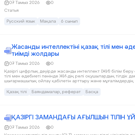
07 Тамыз 2026
0
Статья
Русский язык
Мақала
6 сынып
Жасанды интеллектіні қазақ тілі мен ә
тиімді жолдары
07 Тамыз 2026
0
Қазіргі цифрлық дәуірде жасанды интеллект (ЖИ) білім бер
тілі мен әдебиеті пәнінде ЖИ-дің рөлі оқушылардың тілдік да
шығармашылық ойлау қабілетін арттыру және мұғалімдердің 
баяндамада жасанды интеллектіні қазақ тілі мен әдебиеті 
қарастырылады.
Қазақ тілі
Баяндамалар, реферат
Басқа
ҚАЗІРГІ ЗАМАНДАҒЫ АҒЫЛШЫН ТІЛІН ҮЙ
07 Тамыз 2026
0