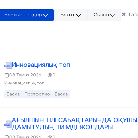
✖
Таз
Барлық пәндер
Бағыт
Сынып
Инновациялық топ
08 Тамыз 2026
0
Инновациялық топ
Басқа
Портфолио
Басқа
АҒЫЛШЫН ТІЛІ САБАҚТАРЫНДА ОҚУШ
ДАМЫТУДЫҢ ТИІМДІ ЖОЛДАРЫ
08 Тамыз 2026
0