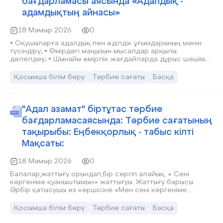
бағдарламасы аясында «Адалдық -
адамдықтың айнасы»
18 Мамыр 2026
0
• Оқушыларға адалдық пен әділдік ұғымдарының мәнін
түсіндіру; • Өмірдегі маңызын мысалдар арқылы
дәлелдеу; • Шынайы өмірлік жағдайларда дұрыс шешім
қабылдауға үйрету; • Адамгершілік қасиеттерді дамыту
Қосымша білім беру
Тәрбие сағаты
Басқа
"Адал азамат" біртұтас тәрбие
бағдарламасаясында: Тәрбие сағатының
тақырыбы: Еңбекқорлық - табыс кілті
Мақсаты:
18 Мамыр 2026
0
Балалар,жаттығу орындап,бір сергіп алайық. « Сені
көргеніме қуаныштымын» жаттығуы. Жаттығу барысы:
Әрбір қатысушы өз көршісіне «Мен сені көргеніме
қуаныштымын, себебі сенің мінезің маған ұнайды» деген
секілді сөз тіркестерімен жеткізесіз.
Қосымша білім беру
Тәрбие сағаты
Басқа