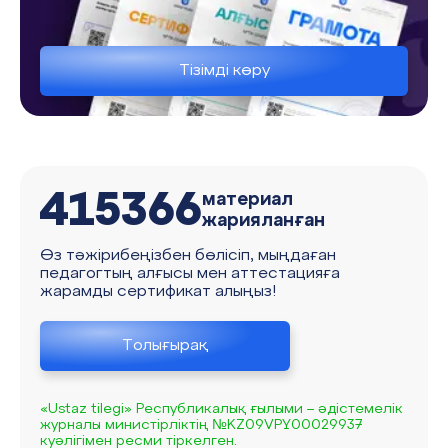
Тізімді көру
415366
материал
жарияланған
Өз тәжірибеңізбен бөлісіп, мыңдаған
педагогтың алғысы мен аттестацияға
жарамды сертификат алыңыз!
Толығырақ
«Ustaz tilegi» Республикалық ғылыми – әдістемелік
журналы министірліктің №KZ09VPY00029937
куәлігімен ресми тіркелген.