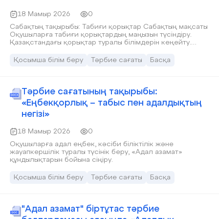
18 Мамыр 2026
0
Сабақтың тақырыбы: Табиғи қорықтар Сабақтың мақсаты
Оқушыларға табиғи қорықтардың маңызын түсіндіру.
Қазақстандағы қорықтар туралы білімдерін кеңейту.
Табиғатты қорғауға тәрбиелеу.
Қосымша білім беру
Тәрбие сағаты
Басқа
Тәрбие сағатының тақырыбы:
«Еңбекқорлық – табыс пен адалдықтың
негізі»
18 Мамыр 2026
0
Оқушыларға адал еңбек, кәсіби біліктілік және
жауапкершілік туралы түсінік беру, «Адал азамат»
құндылықтарын бойына сіңіру.
Қосымша білім беру
Тәрбие сағаты
Басқа
"Адал азамат" біртұтас тәрбие