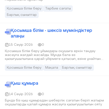
Қосымша білім беру
Тәрбие сағаты
Барлық сыныптар
Қосымша білім - шексіз мүмкіндіктер
алаңы
15 Сәуір 2026
0
Қосымша білім беру ұйымдары оқушыға еркін таңдау
жасауға жағдай жасайды. Мұнда бала өз
қызығушылығына қарай үйірмеге қатысып, өзіне ұнайтын
ісімен айналысады. Осындай ортада оқушы өзін еркін
сезінеді, ойын ашық жеткізеді және жаңа қырынан
Қосымша білім беру
Мақала
Барлық сыныптар
танылады. Әсіресе өнер, спорт, тіл үйрену,
шығармашылық бағыттағы үйірмелер баланың тұлғалық
дамуына зор ықпал етеді. Бұл тек қосымша дағды емес,
баланың өзін табуына көмектесетін маңызды қадам.
Қыш құмыра
14 Сәуір 2026
0
Бұнда біз қыш құмырадан шеберлік сағатын беріп жатырм
оқушыларды қалай құмыра жасауға қызығушылығын ояту