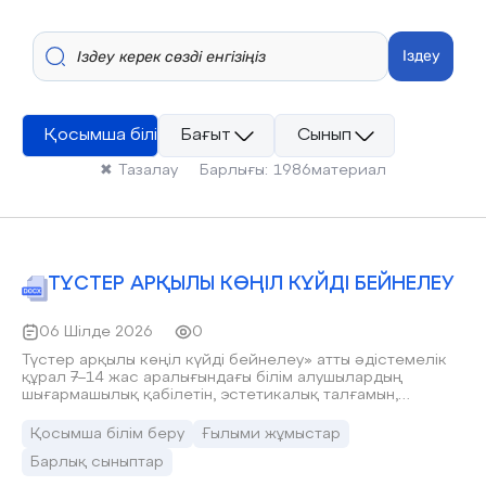
Іздеу
Қосымша білім беру
Бағыт
Сынып
✖
Тазалау
Барлығы:
1986
материал
ТҮСТЕР АРҚЫЛЫ КӨҢІЛ КҮЙДІ БЕЙНЕЛЕУ
06 Шілде 2026
0
Түстер арқылы көңіл күйді бейнелеу» атты әдістемелік
құрал 7–14 жас аралығындағы білім алушылардың
шығармашылық қабілетін, эстетикалық талғамын,
эмоционалдық танымын және көркем ойлау дағдыларын
дамытуға бағытталған. Құрал «Техникалық
Қосымша білім беру
Ғылыми жұмыстар
шығармашылығы және кәсіби бағдар беру орталығы»
Барлық сыныптар
КММ жанындағы «Жас суретші» үйірмесінің жұмысына
бейімделіп әзірленген. Әдістемелік құралда түстердің