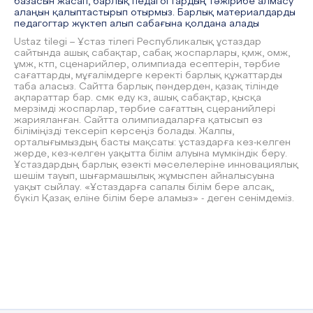
базасын жасап, барлық педагогтардың тәжірибе алмасу
алаңын қалыптастырып отырмыз. Барлық материалдарды
педагогтар жүктеп алып сабағына қолдана алады
Ustaz tilegi – Ұстаз тілегі Республикалық ұстаздар
сайтында ашық сабақтар, сабақ жоспарлары, қмж, омж,
ұмж, ктп, сценарийлер, олимпиада есептерін, тәрбие
сағаттарды, мұғалімдерге керекті барлық құжаттарды
таба аласыз. Сайтта барлық пәндерден, қазақ тілінде
ақпараттар бар. смк еду кз, ашық сабақтар, қысқа
мерзімді жоспарлар, тәрбие сағаттың сцеранийлері
жарияланған. Сайтта олимпиадаларға қатысып өз
біліміңізді тексеріп көрсеңіз болады. Жалпы,
орталығымыздың басты мақсаты: ұстаздарға кез-келген
жерде, кез-келген уақытта білім алуына мүмкіндік беру.
Ұстаздардың барлық өзекті мәселелеріне инновациялық
шешім тауып, шығармашылық жұмыспен айналысуына
уақыт сыйлау. «Ұстаздарға сапалы білім бере алсақ,
бүкіл Қазақ еліне білім бере аламыз» - деген сенімдеміз.