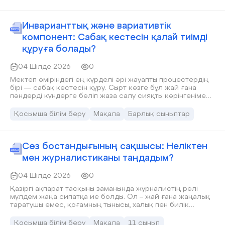
әрбір заманауи адамның, әсіресе өскелең ұрпақтың
басты міндеті. Осы орайда, бүгінгі мектеп оқушылары мен
жастар үшін «медиасауаттылық» ұғымы бірінші орынға
Инварианттық және вариативтік
шығады.
компонент: Сабақ кестесін қалай тиімді
құруға болады?
04 Шілде 2026
0
Мектеп өміріндегі ең күрделі әрі жауапты процестердің
бірі — сабақ кестесін құру. Сырт көзге бұл жай ғана
пәндерді күндерге бөліп жаза салу сияқты көрінгенімен,
оның артында үлкен педагогикалық, психологиялық
және гигиеналық ғылым жатыр. Қазіргі білім беру
Қосымша білім беру
Мақала
Барлық сыныптар
бағдарламасы екі негізгі бөліктен: инварианттық
(міндетті) және вариативтік (таңдау бойынша)
компоненттерден тұрады. Болашақ журналист ретінде
мектеп өмірін сырттай бақылай келе, оқушылардың
Сөз бостандығының сақшысы: Неліктен
шамадан тыс шаршауы немесе, керісінше, сабақты жеңіл
мен журналистиканы таңдадым?
меңгеруі дәл осы екі компоненттің кестеде қалай
орналасқанына тікелей байланысты екенін түсіндім.
04 Шілде 2026
0
Сабақ кестесін тиімді құрудың негізгі қағидаларын
талқылайық.
Қазіргі ақпарат тасқыны заманында журналистің рөлі
мүлдем жаңа сипатқа ие болды. Ол – жай ғана жаңалық
таратушы емес, қоғамның тынысы, халық пен билік
арасындағы алтын көпір және ақиқаттың шырақшысы.
Сондықтан да қалам ұстап, сөз өнерінің соқпағына түсу –
Қосымша білім беру
Мақала
11 сынып