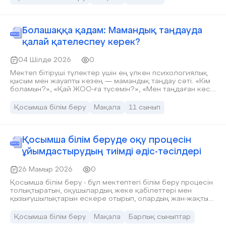
үлкен мәртебе ғана емес, иыққа жүктелетін орасан зор
жауапкершілік.
Болашаққа қадам: Мамандық таңдауда
қалай қателеспеу керек?
04 Шілде 2026
0
Мектеп бітіруші түлектер үшін ең үлкен психологиялық
қысым мен жауапты кезең — мамандық таңдау сәті. «Кім
боламын?», «Қай ЖОО-ға түсемін?», «Мен таңдаған кәсіп
ертең сұранысқа ие бола ма?» деген сұрақтар әрбір
жоғары сынып оқушысы мен олардың ата-аналарын
Қосымша білім беру
Мақала
11 сынып
мазалайтыны анық. Қазіргі таңда әлемде мыңдаған
мамандық бар, оның үстіне жыл сайын жаңа кәсіп түрлері
пайда болып, кейбірі тарих сахнасынан жоғалып жатыр.
Болашақ журналист ретінде мен де өз
Қосымша білім беруде оқу процесін
замандастарымның осы маңызды өткелдегі
ұйымдастырудың тиімді әдіс-тәсілдері
толғаныстарын жақсы түсінемін. Мамандық таңдау — бұл
жай ғана грант ұтып алу емес, бұл — алдағы өміріңіздің
26 Мамыр 2026
0
бақытты әрі табысты болуының іргетасы. Өз кәсібін дұрыс
таңдаудың алтын ережелерін ортаға салайық.
Қосымша білім беру - бұл мектептегі білім беру процесін
толықтыратын, оқушылардың жеке қабілеттері мен
қызығушылықтарын ескере отырып, олардың жан-жақты
дамуын қамтамасыз ететін маңызды сала. Қосымша білім
беру – оқушыларға кәсіби бағдар бере отырып, олардың
Қосымша білім беру
Мақала
Барлық сыныптар
бос уақытын мазмұнды ұйымдастыру. Оқушылардың жеке