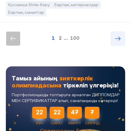
Қосымша білім беру
Барлық материалдар
Барлық сыныптар
1
2
...
100
Тамыз айының
зияткерлік
олимпиадасына
тіркеліп үлгеріңіз!
Портфолиоңызды толтыруға арналған ДИПЛОМДАР
МЕН СЕРТИФИКАТТАР алып, санатыңызды көтеріңіз!
22
22
47
6
КҮН
САҒАТ
МИНУТ
СЕКУНД