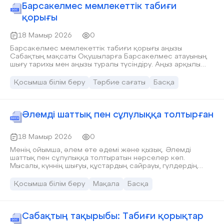
Барсакелмес мемлекеттік табиғи
қорығы
18 Мамыр 2026
0
Барсакелмес мемлекеттік табиғи қорығы аңызы
Сабақтың мақсаты Оқушыларға Барсакелмес атауының
шығу тарихы мен аңызы туралы түсіндіру. Аңыз арқылы
туған жер тарихына қызығушылық қалыптастыру.
Табиғатты құрметтеуге тәрбиелеу.
Қосымша білім беру
Тәрбие сағаты
Басқа
Әлемді шаттық пен сұлулыққа толтырған
18 Мамыр 2026
0
Менің ойымша, әлем өте әдемі және қызық. Әлемді
шаттық пен сұлулыққа толтыратын нәрселер көп.
Мысалы, күннің шығуы, құстардың сайрауы, гүлдердің
жайқалып өсуі — бәрі де бізге қуаныш сыйлайды.
Таңертең күн шыққанда, айнала жарық болып, көңіліміз
Қосымша білім беру
Мақала
Басқа
көтеріліп кетеді. Маған табиғат өте ұнайды. Ағаштар
жасыл болып тұрса, аспан көк болса, мен өзімді бақытты
сезінемін. Гүлдердің иісі де әдемі. Олар әлемді әдемі
етіп көрсетеді.
Сабақтың тақырыбы: Табиғи қорықтар