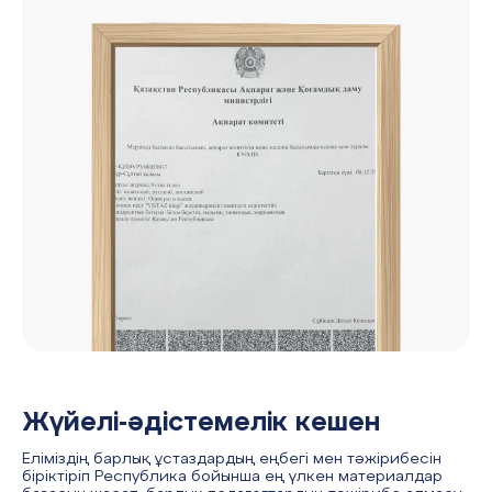
Жүйелі-әдістемелік кешен
Еліміздің барлық ұстаздардың еңбегі мен тәжірибесін
біріктіріп Республика бойынша ең үлкен материалдар