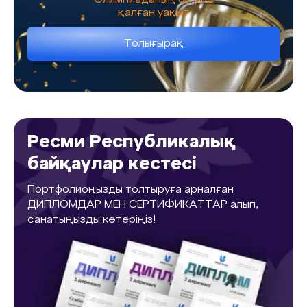
Олимпиаданың бітуіне
қалған уақыт
Толығырақ
Ресми Республикалық
байқаулар кестесі
Портфолиоңызды толтыруға арналған
ДИПЛОМДАР МЕН СЕРТИФИКАТТАР алып,
санатыңызды көтеріңіз!