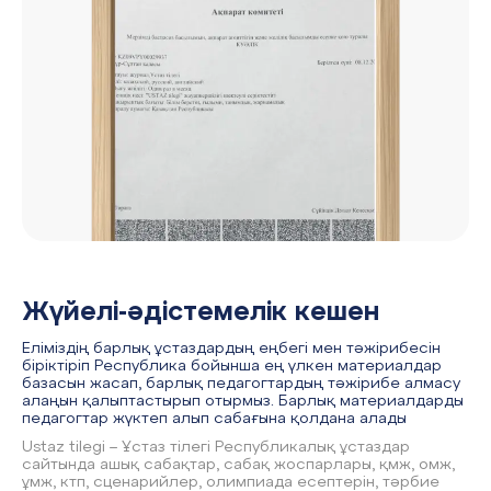
Жүйелі-әдістемелік кешен
Еліміздің барлық ұстаздардың еңбегі мен тәжірибесін
біріктіріп Республика бойынша ең үлкен материалдар
базасын жасап, барлық педагогтардың тәжірибе алмасу
алаңын қалыптастырып отырмыз. Барлық материалдарды
педагогтар жүктеп алып сабағына қолдана алады
Ustaz tilegi – Ұстаз тілегі Республикалық ұстаздар
сайтында ашық сабақтар, сабақ жоспарлары, қмж, омж,
ұмж, ктп, сценарийлер, олимпиада есептерін, тәрбие