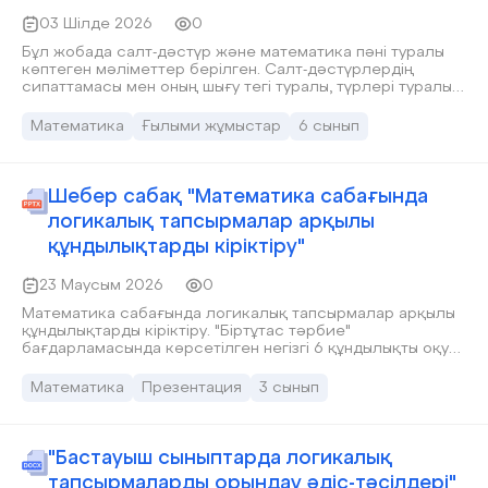
03 Шілде 2026
0
Бұл жобада салт-дәстүр және математика пәні туралы
көптеген мәліметтер берілген. Салт-дәстүрлердің
сипаттамасы мен оның шығу тегі туралы, түрлері туралы
көптеген мәліметтер сараланды. Қазақ халқының сан
ғасырлар бойы жинақтаған мол тәжірибесін, танымдық
Математика
Ғылыми жұмыстар
6 сынып
мұрасын, салт-дәстүр, әдет-ғұрып, аңыз ертегілері,
жұмбақ, мақал-мәтелдер, өлең-жырлары, ұлттық
ойындары ерекше тәрбиелік мәні бар баға жетпес асыл
қазына. Математика пәнін оқытуда мазмұны қазақ
Шебер сабақ "Математика сабағында
халқының ұрпақ тәрбиелеудегі өмір тәжірибесінен, салт-
логикалық тапсырмалар арқылы
дәстүрінен, шаруашылық жүргізу тәсілдерінен, сондай-ақ
ұлттың табиғи, экономикалық, экологиялық
құндылықтарды кіріктіру"
ерекшеліктерімен көрініс бере отырып оқытқан
тиімділігін көздеген.
23 Маусым 2026
0
Математика сабағында логикалық тапсырмалар арқылы
құндылықтарды кіріктіру. "Біртұтас тәрбие"
бағдарламасында көрсетілген негізгі 6 құндылықты оқу
үдерісіне кіріктіру арқылы тұлғаның жан-жақты
қалыптасуына ықпал ететін сабақ.
Математика
Презентация
3 сынып
"Бастауыш сыныптарда логикалық
тапсырмаларды орындау әдіс-тәсілдері"