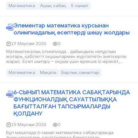
Математика
Ашық сабақ
5 сынып
Элементар математика курсынан
олимпиадалық есептерді шешу жолдары
19 Маусым 2026
0
Математикалық олимпиада - дайындығы неғұрлым
жоғары, қабiлеттi оқушылармен жүргізілетін зияткерлiк
жарыс. Есеп шығару − оқушы үшін ерекше іс-әрекет,
дәлірек айтсақ - ой жұмысы. Оның негізгі міндеттері:
оқыту, тәрбиелеу, дамыту және бақылау болып табылады.
Математика
Мақала
Барлық сыныптар
Есеп деп қандай да болмасын математикалық ұғымды,
мазмұны жағынан терең тапсырманы түсінеміз. Есеп
оқушылардың логикалық ойлау, кеңістікті елестету,
жеке бас қабілеттерін дамытуға бірден-бір себепші
6-СЫНЫП МАТЕМАТИКА САБАҚТАРЫНДА
болатын басты құрал. Олимпиадалық есеп термині
ФУНКЦИОНАЛДЫҚ САУАТТЫЛЫҚҚА
есепті классификациялау нәтижесінде емес,
олимпиадалық жұмыстың мәтінін құру үшін есептің
БАҒЫТТАЛҒАН ТАПСЫРМАЛАРДЫ
ерекше түрлерін қолдану практикасы нәтижесінде
ҚОЛДАНУ
пайда болған. Математикада олимпиадалық есеп деп
құрылымы немесе оларды шығару әдістері бойынша
15 Маусым 2026
0
стандартты емес, қиындығы жоғары деңгейдегі
есептерді түсінеді.
Бұл мақалада 6-сынып математика сабақтарында
функционалдық сауаттылыққа бағытталған