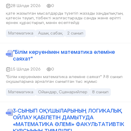
28 Шілде 2026
0
қате жазылған мысалдарды түзетіп жазады заңдылықтың
қатесін тауып, тізбекті жалғастырады санды және әріпті
өрнек құрастырып, мәнін есептейді
Математика
Ашық сабақ
2 сынып
"Білім керуенімен математика әлеміне
саяхат"
15 Шілде 2026
0
"Білім керуенімен математика әлеміне саяхат" 7-8 сынып
оқушыларына арналған сыныптан тыс жұмыс
Математика
Ойындар, Сценарийлер
8 сынып
3-СЫНЫП ОҚУШЫЛАРЫНЫҢ ЛОГИКАЛЫҚ
ОЙЛАУ ҚАБІЛЕТІН ДАМЫТУДА
«МАТЕМАТИКА ӘЛЕМІ» ФАКУЛЬТАТИВТІК