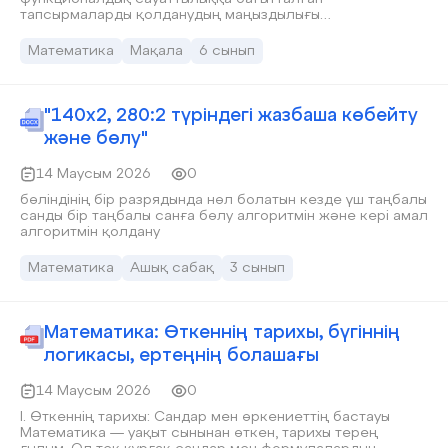
тапсырмаларды қолданудың маңыздылығы
қарастырылады. Функционалдық сауаттылық
оқушылардың алған білімдерін күнделікті өмірде
Математика
Мақала
6 сынып
қолдану, мәселелерді шешу, логикалық ойлау және
практикалық жағдаяттарды талдау қабілеттерін
дамытуға бағытталған. Мақалада функционалдық
сауаттылықты қалыптастырудың тиімді әдістері мен
"140х2, 280:2 түріндегі жазбаша көбейту
математика сабақтарында қолданылатын практикалық
және бөлу"
тапсырмалардың үлгілері ұсынылады.
14 Маусым 2026
0
бөліндінің бір разрядында нөл болатын кезде үш таңбалы
санды бір таңбалы санға бөлу алгоритмін және кері амал
алгоритмін қолдану
Математика
Ашық сабақ
3 сынып
Математика: Өткеннің тарихы, бүгіннің
логикасы, ертеңнің болашағы
14 Маусым 2026
0
І. Өткеннің тарихы: Сандар мен өркениеттің бастауы
Математика — уақыт сынынан өткен, тарихы терең