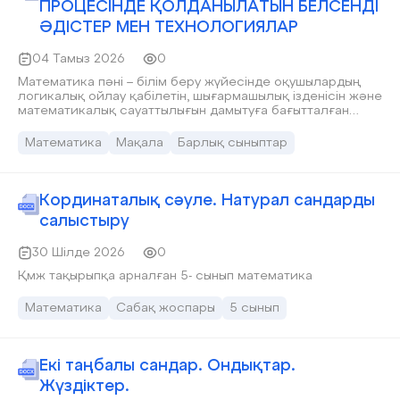
ПРОЦЕСІНДЕ ҚОЛДАНЫЛАТЫН БЕЛСЕНДІ
ӘДІСТЕР МЕН ТЕХНОЛОГИЯЛАР
04 Тамыз 2026
0
Математика пәні – білім беру жүйесінде оқушылардың
логикалық ойлау қабілетін, шығармашылық ізденісін және
математикалық сауаттылығын дамытуға бағытталған
негізгі пәндердің бірі болып табылады. Дегенмен,
дәстүрлі оқыту әдістері көп жағдайда оқушылардың тек
Математика
Мақала
Барлық сыныптар
теориялық білім алуымен шектеліп, олардың
практикалық дағдыларын және пәнге деген
қызығушылығын арттыруда жеткіліксіз болуы мүмкін.
Қазіргі таңда білім беру жүйесінде оқушылардың пәнге
Кординаталық сәуле. Натурал сандарды
деген қызығушылығын арттыру және олардың
салыстыру
белсенділігін қамтамасыз ету мақсатында жаңа әдістер
мен педагогикалық технологиялар енгізу қажеттілігі
30 Шілде 2026
0
туындап отыр. Осы орайда, математика пәнінде белсенді
оқыту әдістері мен инновациялық технологияларды
Қмж тақырыпқа арналған 5- сынып математика
қолдану аса маңызды болып табылады.
Математика
Сабақ жоспары
5 сынып
Екі таңбалы сандар. Ондықтар.
Жүздіктер.