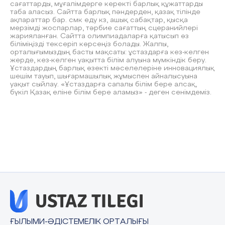
сағаттарды, мұғалімдерге керекті барлық құжаттарды
таба аласыз. Сайтта барлық пәндерден, қазақ тілінде
ақпараттар бар. смк еду кз, ашық сабақтар, қысқа
мерзімді жоспарлар, тәрбие сағаттың сцеранийлері
жарияланған. Сайтта олимпиадаларға қатысып өз
біліміңізді тексеріп көрсеңіз болады. Жалпы,
орталығымыздың басты мақсаты: ұстаздарға кез-келген
жерде, кез-келген уақытта білім алуына мүмкіндік беру.
Ұстаздардың барлық өзекті мәселелеріне инновациялық
шешім тауып, шығармашылық жұмыспен айналысуына
уақыт сыйлау. «Ұстаздарға сапалы білім бере алсақ,
бүкіл Қазақ еліне білім бере аламыз» - деген сенімдеміз.
ҒЫЛЫМИ-ӘДІСТЕМЕЛІК ОРТАЛЫҒЫ