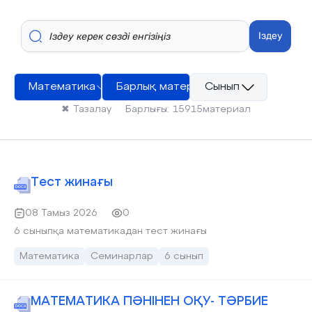
Іздеу
Математика
Барлық материалдар
Сынып
✖
Тазалау
Барлығы:
15915
материал
Тест жинағы
08 Тамыз 2026
0
6 сыныпқа математикадан тест жинағы
Математика
Семинарлар
6 сынып
МАТЕМАТИКА ПӘНІНЕН ОҚУ- ТӘРБИЕ