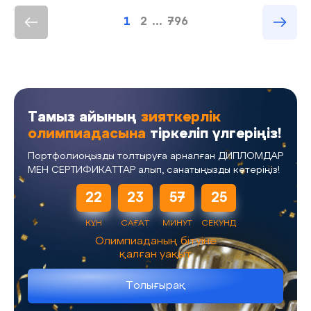
1
2
...
796
Тамыз айының
зияткерлік
олимпиадасына
тіркеліп үлгеріңіз!
Портфолиоңызды толтыруға арналған ДИПЛОМДАР
МЕН СЕРТИФИКАТТАР алып, санатыңызды көтеріңіз!
22
23
57
24
КҮН
САҒАТ
МИНУТ
СЕКУНД
Олимпиаданың бітуіне
қалған уақыт
Толығырақ