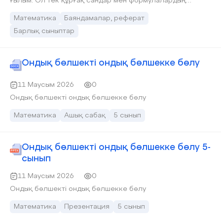
ғылым. Ол тек құрғақ сандар мен формулалардың
жиынтығы емес, ол — адамзат өркениетінің шежіресі.
Кешегі күнге көз жіберсек: Көне Мысыр
Математика
Баяндамалар, реферат
пирамидаларының дәлдігі, Вавилонның астрономиялық
Барлық сыныптар
есептеулері, ежелгі Грекияның геометриялық
заңдылықтары — мұның бәрі математиканың арқасында
жүзеге асты. Ұлы Дала топырағында: Біз, қазақ елі,
математика тарихына зор мақтанышпен қарай аламыз.
Ондық бөлшекті ондық бөлшекке бөлу
«Екінші ұстаз» атанған бабамыз Әл-Фараби сонау орта
ғасырларда-ақ геометрия мен тригонометрияның негізін
қалап кетті. Ал бертін келе қазақтан шыққан тұңғыш
11 Маусым 2026
0
математика профессоры Әлімхан Ермеков сынды
тұлғаларымыз бұл ғылымды ұлттық мектептің іргетасы
Ондық бөлшекті ондық бөлшекке бөлу
ретінде қалыптастырды.
Математика
Ашық сабақ
5 сынып
Ондық бөлшекті ондық бөлшекке бөлу 5-
сынып
11 Маусым 2026
0
Ондық бөлшекті ондық бөлшекке бөлу
Математика
Презентация
5 сынып