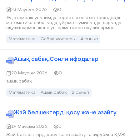
23 Маусым 2026
0
Әдістемелік ұсынымда көрсетілген әдіс-тәсілдерді
математика сабағында, үйірме жұмысында, дарынды
оқушылармен және үлгерімі төмен оқушылармен
жұмыста қолдануға болады. Жас мамандараға, қосымша
білім беру педагогтеріне әдістемелік көмек ретінде
Математика
Сабақ жоспары
4 сынып
пайдалануға болады.
Ашық сабақ.Сонли ифодалар
20 Маусым 2026
0
ашық сабақ
Математика
Ашық сабақ
2 сынып
Жай бөлшектерді қосу және азайту
19 Маусым 2026
0
Жай бөлшектерді қосу және азайту тақырыбына ҚМЖ