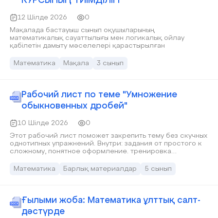
КУРСЫНЫҢ ТИІМДІЛІГІ
12 Шілде 2026
0
Мақалада бастауыш сынып оқушыларының
математикалық сауаттылығы мен логикалық ойлау
қабілетін дамыту мәселелері қарастырылған
Математика
Мақала
3 сынып
Рабочий лист по теме "Умножение
обыкновенных дробей"
10 Шілде 2026
0
Этот рабочий лист поможет закрепить тему без скучных
однотипных упражнений. Внутри: задания от простого к
сложному, понятное оформление. тренировка
вычислительных навыков.
Математика
Барлық материалдар
5 сынып
Ғылыми жоба: Математика ұлттық салт-
дәстүрде