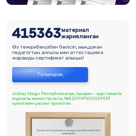
415363
материал
жарияланған
Өз тәжірибеңізбен бөлісіп, мыңдаған
педагогтың алғысы мен аттестацияға
жарамды сертификат алыңыз!
Толығырақ
«Ustaz tilegi» Республикалық ғылыми – әдістемелік
журналы министірліктің №KZ09VPY00029937
куәлігімен ресми тіркелген.