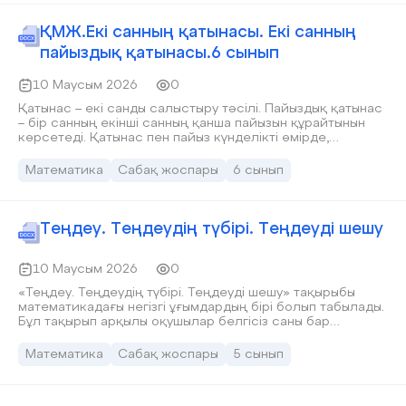
ҚМЖ.Екі санның қатынасы. Екі санның
пайыздық қатынасы.6 сынып
10 Маусым 2026
0
Қатынас – екі санды салыстыру тәсілі. Пайыздық қатынас
– бір санның екінші санның қанша пайызын құрайтынын
көрсетеді. Қатынас пен пайыз күнделікті өмірде,
экономикада, статистикада және есептеулерде кеңінен
қолданылады.
Математика
Сабақ жоспары
6 сынып
Теңдеу. Теңдеудің түбірі. Теңдеуді шешу
10 Маусым 2026
0
«Теңдеу. Теңдеудің түбірі. Теңдеуді шешу» тақырыбы
математикадағы негізгі ұғымдардың бірі болып табылады.
Бұл тақырып арқылы оқушылар белгісіз саны бар
теңдіктермен танысып, белгісіз шаманы табуды үйренеді.
Математика
Сабақ жоспары
5 сынып