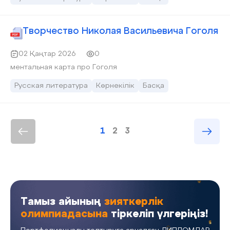
Творчество Николая Васильевича Гоголя
02 Қаңтар 2026
0
ментальная карта про Гоголя
Русская литература
Көрнекілік
Басқа
1
2
3
Тамыз айының
зияткерлік
олимпиадасына
тіркеліп үлгеріңіз!