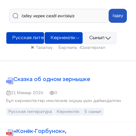
Іздеу
Русская литература
Көрнекілік
Сынып
✖
Тазалау
Барлығы:
41
материал
Сказка об одном зернышке
21 Мамыр 2026
0
Бұл көрнекіліктер инклюзив оқушы үшін дайындалған
Русская литература
Көрнекілік
5 сынып
«Конёк-Горбунок»,