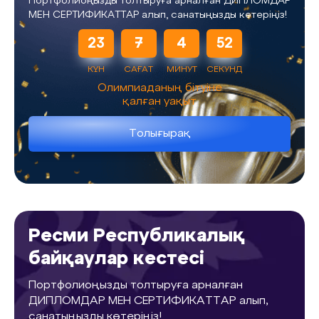
Портфолиоңызды толтыруға арналған ДИПЛОМДАР
МЕН СЕРТИФИКАТТАР алып, санатыңызды көтеріңіз!
23
7
4
51
КҮН
САҒАТ
МИНУТ
СЕКУНД
Олимпиаданың бітуіне
қалған уақыт
Толығырақ
Ресми Республикалық
байқаулар кестесі
Портфолиоңызды толтыруға арналған
ДИПЛОМДАР МЕН СЕРТИФИКАТТАР алып,
санатыңызды көтеріңіз!