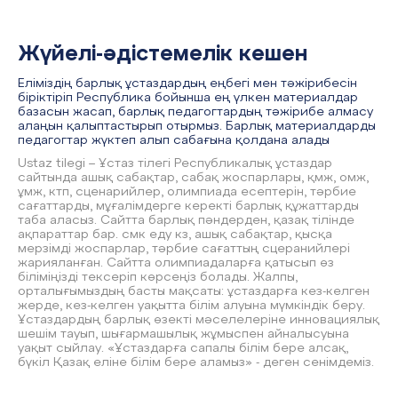
Жүйелі-әдістемелік кешен
Еліміздің барлық ұстаздардың еңбегі мен тәжірибесін
біріктіріп Республика бойынша ең үлкен материалдар
базасын жасап, барлық педагогтардың тәжірибе алмасу
алаңын қалыптастырып отырмыз. Барлық материалдарды
педагогтар жүктеп алып сабағына қолдана алады
Ustaz tilegi – Ұстаз тілегі Республикалық ұстаздар
сайтында ашық сабақтар, сабақ жоспарлары, қмж, омж,
ұмж, ктп, сценарийлер, олимпиада есептерін, тәрбие
сағаттарды, мұғалімдерге керекті барлық құжаттарды
таба аласыз. Сайтта барлық пәндерден, қазақ тілінде
ақпараттар бар. смк еду кз, ашық сабақтар, қысқа
мерзімді жоспарлар, тәрбие сағаттың сцеранийлері
жарияланған. Сайтта олимпиадаларға қатысып өз
біліміңізді тексеріп көрсеңіз болады. Жалпы,
орталығымыздың басты мақсаты: ұстаздарға кез-келген
жерде, кез-келген уақытта білім алуына мүмкіндік беру.
Ұстаздардың барлық өзекті мәселелеріне инновациялық
шешім тауып, шығармашылық жұмыспен айналысуына
уақыт сыйлау. «Ұстаздарға сапалы білім бере алсақ,
бүкіл Қазақ еліне білім бере аламыз» - деген сенімдеміз.