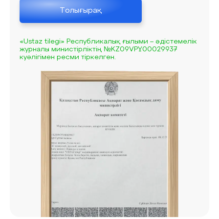
Толығырақ
«Ustaz tilegi» Республикалық ғылыми – әдістемелік
журналы министірліктің №KZ09VPY00029937
куәлігімен ресми тіркелген.