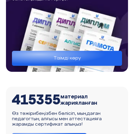
Тізімді көру
415355
материал
жарияланған
Өз тәжірибеңізбен бөлісіп, мыңдаған
педагогтың алғысы мен аттестацияға
жарамды сертификат алыңыз!