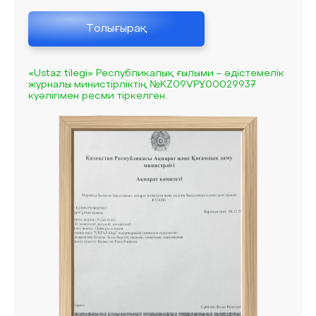
Толығырақ
«Ustaz tilegi» Республикалық ғылыми – әдістемелік
журналы министірліктің №KZ09VPY00029937
куәлігімен ресми тіркелген.