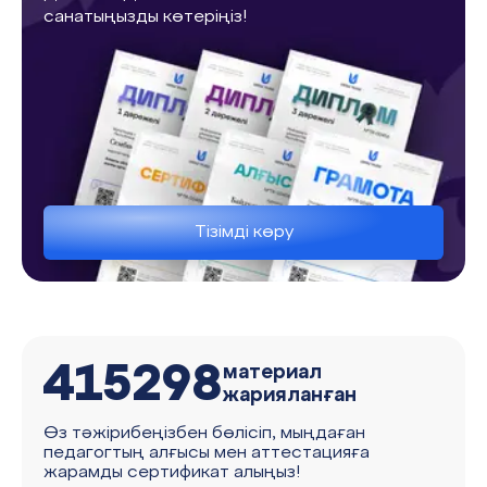
санатыңызды көтеріңіз!
Тізімді көру
415298
материал
жарияланған
Өз тәжірибеңізбен бөлісіп, мыңдаған
педагогтың алғысы мен аттестацияға
жарамды сертификат алыңыз!