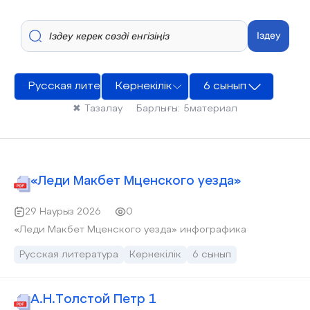
Іздеу
Русская литература
Көрнекілік
6 сынып
✖
Тазалау
Барлығы:
5
материал
«Леди Макбет Мценского уезда»
29 Наурыз 2026
0
«Леди Макбет Мценского уезда» инфографика
Русская литература
Көрнекілік
6 сынып
А.Н.Толстой Петр 1