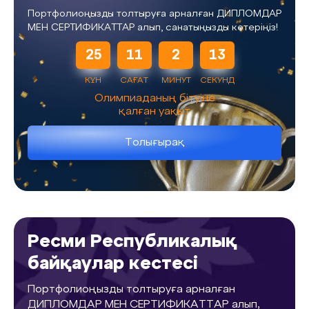
Портфолиоңызды толтыруға арналған ДИПЛОМДАР
МЕН СЕРТИФИКАТТАР алып, санатыңызды көтеріңіз!
25
11
2
12
КҮН
САҒАТ
МИНУТ
СЕКУНД
Олимпиаданың бітуіне
қалған уақыт
Толығырақ
Ресми Республикалық
байқаулар кестесі
Портфолиоңызды толтыруға арналған
ДИПЛОМДАР МЕН СЕРТИФИКАТТАР алып,