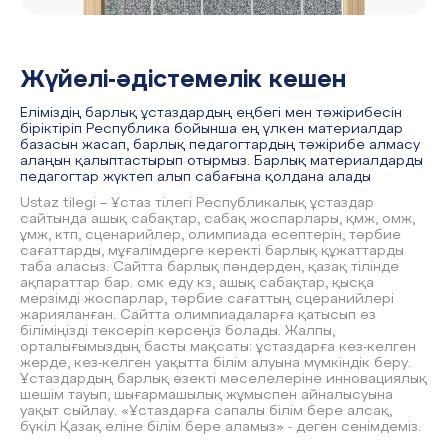
Жүйелі-әдістемелік кешен
Еліміздің барлық ұстаздардың еңбегі мен тәжірибесін
біріктіріп Республика бойынша ең үлкен материалдар
базасын жасап, барлық педагогтардың тәжірибе алмасу
алаңын қалыптастырып отырмыз. Барлық материалдарды
педагогтар жүктеп алып сабағына қолдана алады
Ustaz tilegi – Ұстаз тілегі Республикалық ұстаздар
сайтында ашық сабақтар, сабақ жоспарлары, қмж, омж,
ұмж, ктп, сценарийлер, олимпиада есептерін, тәрбие
сағаттарды, мұғалімдерге керекті барлық құжаттарды
таба аласыз. Сайтта барлық пәндерден, қазақ тілінде
ақпараттар бар. смк еду кз, ашық сабақтар, қысқа
мерзімді жоспарлар, тәрбие сағаттың сцеранийлері
жарияланған. Сайтта олимпиадаларға қатысып өз
біліміңізді тексеріп көрсеңіз болады. Жалпы,
орталығымыздың басты мақсаты: ұстаздарға кез-келген
жерде, кез-келген уақытта білім алуына мүмкіндік беру.
Ұстаздардың барлық өзекті мәселелеріне инновациялық
шешім тауып, шығармашылық жұмыспен айналысуына
уақыт сыйлау. «Ұстаздарға сапалы білім бере алсақ,
бүкіл Қазақ еліне білім бере аламыз» - деген сенімдеміз.