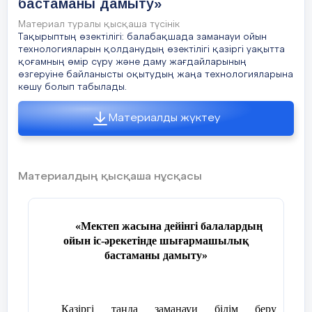
бастаманы дамыту»
Материал туралы қысқаша түсінік
Тақырыптың өзектілігі: балабақшада заманауи ойын
технологияларын қолданудың өзектілігі қазіргі уақытта
қоғамның өмір сүру және даму жағдайларының
өзгеруіне байланысты оқытудың жаңа технологияларына
көшу болып табылады.
Материалды жүктеу
Материалдың қысқаша нұсқасы
«Мектеп жасына дейінгі балалардың
ойын іс-әрекетінде шығармашылық
бастаманы дамыту»
Қазіргі таңда заманауи білім беру