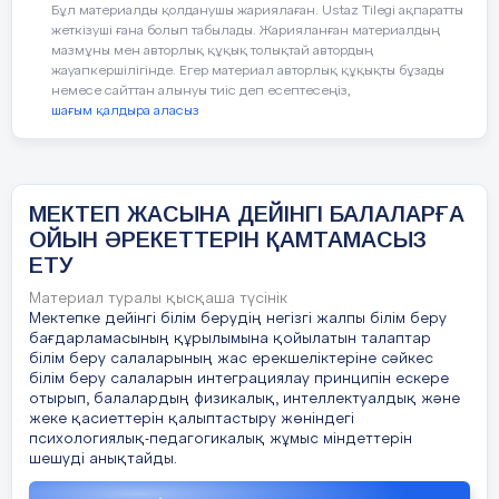
саналады.
Бұл материалды қолданушы жариялаған. Ustaz Tilegi ақпаратты
жеткізуші ғана болып табылады. Жарияланған материалдың
мазмұны мен авторлық құқық толықтай автордың
Саусақ ойындарының нәтижесінде:
жауапкершілігінде. Егер материал авторлық құқықты бұзады
немесе сайттан алынуы тиіс деп есептесеңіз,
Баланың тілі жетіледі;
—
шағым қалдыра аласыз
Қимыл — қозғалысы артады;
—
Икемділігі артады;
—
МЕКТЕП ЖАСЫНА ДЕЙІНГІ БАЛАЛАРҒА
ОЙЫН ӘРЕКЕТТЕРІН ҚАМТАМАСЫЗ
Қисынды ойлауы дамиды;
—
ЕТУ
Танымдық деңгейі артады.
—
Материал туралы қысқаша түсінік
Мектепке дейінгі білім берудің негізгі жалпы білім беру
1. «Салат» саусақ ойыны
бағдарламасының құрылымына қойылатын талаптар
білім беру салаларының жас ерекшеліктеріне сәйкес
білім беру салаларын интеграциялау принципін ескере
Сәбізді алып тазалаймыз (оң қолды жұдырыққа
отырып, балалардың физикалық, интеллектуалдық және
түйіп, сол қолдың алақанына
жеке қасиеттерін қалыптастыру жөніндегі
психологиялық-педагогикалық жұмыс міндеттерін
ысқылайды)
шешуді анықтайды.