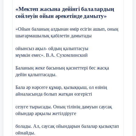
«М
ектеп жасына дейінгі
балалардың
сөйлеу
ін ойын әрекетінде
дамыту»
«Ойын баланың алдынан өмір есігін ашып, оның
шығармашылық қабілетін дамытады
ойынсыз ақыл- ойдың қалыптасуы
мүмкін емес». В.А. Сухомлинский
Бала
ның жеке басының қасиеттері бес жасқа
дейін қалыптасады.
Бала әр
нәрсеге құмар, қызыққыш, ол өзінің
айналасында болып жатқан өзгерісті
сез
уге тырысады. Оның тілінің дамуын саусақ
ойындар арқылы жетілдіруге
болады. Ал, саусақ ойындарын балалар қызықтап
ойнайды.