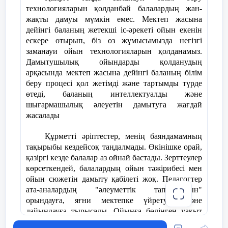
технологияларын қолданбай балалардың жан-
жақты дамуы мүмкін емес. Мектеп жасына
дейінгі баланың жетекші іс-әрекеті ойын екенін
ескере отырып, біз өз жұмысымызда негізгі
заманауи ойын технологияларын қолданамыз.
Дамытушылық ойындарды қолданудың
арқасында мектеп жасына дейінгі баланың білім
беру процесі қол жетімді және тартымды түрде
өтеді, баланың интеллектуалды және
шығармашылық әлеуетін дамытуға жағдай
жасалады
Құрметті әріптестер, менің баяндамамның
тақырыбы кездейсоқ таңдалмады. Өкінішке орай,
қазіргі кезде балалар аз ойнай бастады. Зерттеулер
көрсеткендей, балалардың ойын тәжірибесі мен
ойын сюжетін дамыту қабілеті жоқ. Педагогтер
ата-аналардың "әлеуметтік тапсырысын"
орындауға, яғни мектепке үйретуге және
дайындауға тырысады. Ойынға бөлінген уақыт
кітап оқумен, мерекелерге дайындықпен,