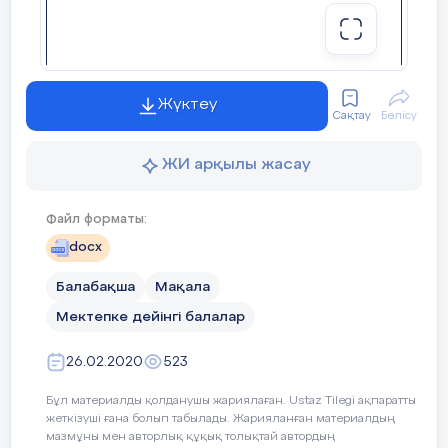
Жүктеу
Сақтау
Бөлісу
ЖИ арқылы жасау
Файл форматы:
docx
Балабақша
Мақала
Мектепке дейінгі балалар
26.02.2020
523
Бұл материалды қолданушы жариялаған. Ustaz Tilegi ақпаратты
жеткізуші ғана болып табылады. Жарияланған материалдың
мазмұны мен авторлық құқық толықтай автордың