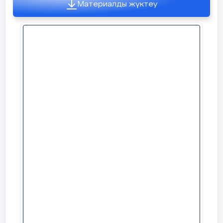
Үккішпен үгіп майдалаймыз (екі қолды
Материалды жүктеу
жұдырыққа түйіп кеудеге ұстап,
жоғары-төмен қозғайды).
Қанттан сеуіп дәмдейміз (саусақтардың ұшымен
қант себеді)
Міне дайын нәр тағам (екі қолын алдына жайып
көрсетеді).
Дәруменге байыған (алақанымен іштерін
сипалап, тойғандықтарын көрсетеді).
2. «Кірпі» жаттығуы
Момақанмын алайда (үш саусақтарын түйістіріп,
кірпінің жүрісін салады)
Тікенім көп абайла, (екі қолының саусақтарын
айқастырып, кірпінің тікенектері