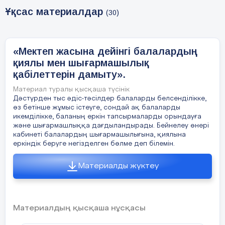
1. Баланың өзіндік белсенділігі арқылы білім
Ұқсас материалдар
(30)
мен дағдыларды игеруге деген ынтаның, саналы
қажеттіліктің жоғары деңгейіне жету.
«Мектеп жасына дейінгі балалардың
2. Балалардың белсенділігін және оның
қиялы мен шығармашылық
тиімділігін арттыратын құралдарды таңдау.
қабілеттерін дамыту».
Күтілетін нәтиже:
Материал туралы қысқаша түсінік
Дәстүрден тыс әдіс-тәсілдер балаларды белсенділікке,
- тәрбиеленушілерді жандандырады;
өз бетінше жұмыс істеуге, сондай ақ балаларды
икемділікке, баланың еркін тапсырмаларды орындауға
- танымдық қызығушылықты арттырады;
және шығармашлыққа дағдыландырады. Бейнелеу өнері
кабинеті балалардың шығармашылығына, қиялына
- шығармашылықтың дамуына ықпал етеді;
еркіндік беруге негізделген бөлме деп білемін.
- ойынның нақты тұжырымдалған
Материалды жүктеу
шарттарына байланысты оқу қызметі уақытын
барынша шоғырландырады;
- тәрбиешіге материалды игеру деңгейіне
Материалдың қысқаша нұсқасы
байланысты ойын тапсырмаларын қиындату