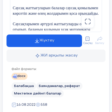
Саусақ жаттығуларын балалар саусақ
қимылымен
көрсетіп және өлең жолдарымен қоса орындайды.
Саусақтарымен
әртүрлі жаттығуларды орындай
отырып, баланың қолының ұсақ моторикасы
жақсы дамиды.
Жүктеу
Сақтау
Бөлісу
Бұл тілдің дамуына ғана әсер етпей, баланы
бейнелеуге және
жазуға дайындайды.
ЖИ арқылы жасау
Сонымен қатар
өзіне -өзі қызмет ету дағдысын
қалыптастыру: тиегін өзі салып, өзі ағыту,
Файл форматы:
docx
бауын
байлау, т.б. Ал ересек топтағы балалар үшін
ұсақ моториканы дамыту және
Балабақша
Баяндамалар, реферат
қолдың икемділігін арттыруға арналған
Мектепке дейінгі балалар
жаттығулар мектепке дайындықтың
16.08.2022
558
яғни, жазу, сызуға үйренудің маңыздысы болып