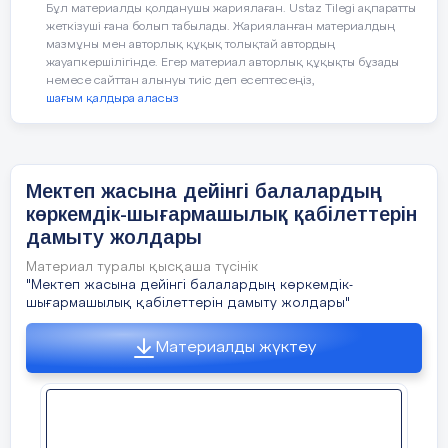
Бұл материалды қолданушы жариялаған. Ustaz Tilegi ақпаратты
басынан кешкен қуанышының,
жеткізуші ғана болып табылады. Жарияланған материалдың
талпынысының, толғанысының маңызы
мазмұны мен авторлық құқық толықтай автордың
зор деп білемін.
жауапкершілігінде. Егер материал авторлық құқықты бұзады
немесе сайттан алынуы тиіс деп есептесеңіз,
шағым қалдыра аласыз
Мектеп жасына дейінгі балалардың
көркемдік-шығармашылық қабілеттерін
дамыту жолдары
Материал туралы қысқаша түсінік
"Мектеп жасына дейінгі балалардың көркемдік-
шығармашылық қабілеттерін дамыту жолдары"
Материалды жүктеу