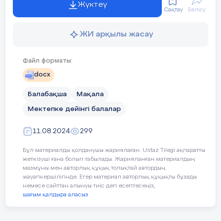
ұйымдастырушылық қызметпен толтырылады.
Жүктеу
Сақтау
Бөлісу
Кейбір ата-аналар балаларын балабақшаға кеш
әкеліп, ерте алып кетеді. Көптеген ата-аналар
ЖИ арқылы жасау
ойынды қажетсіз, бос уақыт деп санайды. Сұрақ
туындайды: неліктен тәрбиешілер мен ата-аналар
кез-келген басқа әрекеттің пайдасына ойнауға
Файл форматы:
уақыт бөледі? Неліктен ересектер баланы
docx
құрдастарымен ойнау мүмкіндігінен айырады?
Балабақша
Мақала
Тақырыптың өзектілігі:
балабақшада
заманауи ойын технологияларын қолданудың
Мектепке дейінгі балалар
өзектілігі қазіргі уақытта қоғамның өмір сүру
және даму жағдайларының өзгеруіне байланысты
11.08.2024
299
оқытудың жаңа технологияларына көшу болып
табылады.
Бұл материалды қолданушы жариялаған. Ustaz Tilegi ақпаратты
жеткізуші ғана болып табылады. Жарияланған материалдың
Мақсаты
:
ойын технологияларын
мазмұны мен авторлық құқық толықтай автордың
жауапкершілігінде. Егер материал авторлық құқықты бұзады
пайдалану арқылы балалардың шығармашылық
немесе сайттан алынуы тиіс деп есептесеңіз,
дағдыларын дамыту.
шағым қалдыра аласыз
Міндеттер: