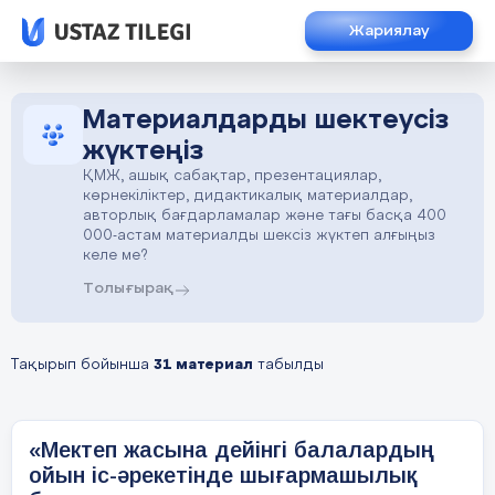
Жариялау
Материалдарды шектеусіз
жүктеңіз
ҚМЖ, ашық сабақтар, презентациялар,
көрнекіліктер, дидактикалық материалдар,
авторлық бағдарламалар және тағы басқа 400
000-астам материалды шексіз жүктеп алғыңыз
келе ме?
Толығырақ
Тақырып бойынша
31 материал
табылды
«Мектеп жасына дейінгі балалардың
ойын іс-әрекетінде шығармашылық