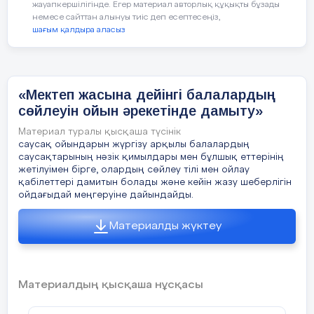
жауапкершілігінде. Егер материал авторлық құқықты бұзады
немесе сайттан алынуы тиіс деп есептесеңіз,
шағым қалдыра аласыз
«Мектеп жасына дейінгі балалардың
сөйлеуін ойын әрекетінде дамыту»
Материал туралы қысқаша түсінік
саусақ ойындарын жүргізу арқылы балалардың
саусақтарының нәзік қимылдары мен бұлшық еттерінің
жетілуімен бірге, олардың сөйлеу тілі мен ойлау
қабілеттері дамитын болады және кейін жазу шеберлігін
ойдағыдай меңгеруіне дайындайды.
Материалды жүктеу
Материалдың қысқаша нұсқасы