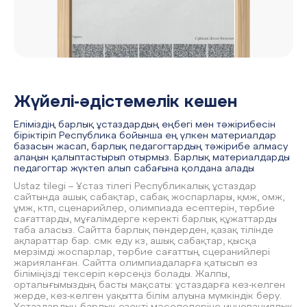
Жүйелі-әдістемелік кешен
Еліміздің барлық ұстаздардың еңбегі мен тәжірибесін
біріктіріп Республика бойынша ең үлкен материалдар
базасын жасап, барлық педагогтардың тәжірибе алмасу
алаңын қалыптастырып отырмыз. Барлық материалдарды
педагогтар жүктеп алып сабағына қолдана алады
Ustaz tilegi – Ұстаз тілегі Республикалық ұстаздар
сайтында ашық сабақтар, сабақ жоспарлары, қмж, омж,
ұмж, ктп, сценарийлер, олимпиада есептерін, тәрбие
сағаттарды, мұғалімдерге керекті барлық құжаттарды
таба аласыз. Сайтта барлық пәндерден, қазақ тілінде
ақпараттар бар. смк еду кз, ашық сабақтар, қысқа
мерзімді жоспарлар, тәрбие сағаттың сцеранийлері
жарияланған. Сайтта олимпиадаларға қатысып өз
біліміңізді тексеріп көрсеңіз болады. Жалпы,
орталығымыздың басты мақсаты: ұстаздарға кез-келген
жерде, кез-келген уақытта білім алуына мүмкіндік беру.