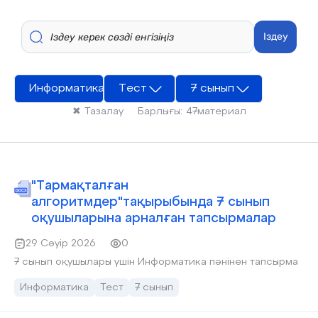
Іздеу
Информатика
Тест
7 сынып
✖
Тазалау
Барлығы:
47
материал
"Тармақталған
алгоритмдер"тақырыбында 7 сынып
оқушыларына арналған тапсырмалар
29 Сәуір 2026
0
7 сынып оқушылары үшін Информатика пәнінен тапсырма
Информатика
Тест
7 сынып