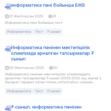
информатика пәні бойынша БЖБ
22 Желтоқсан 2025
27
Информатика пәні бойынша тест
Информатика
Тест
7 сынып
Информатика пәнінен мектепішілік
олимпиада арналған тапсырмалар 7
сынып
05 Желтоқсан 2025
30
Информатика пәнінен мектепішілік олимпиадаға
арналған тапсырмалар 7-сынып (2025-2026 оқу жылы) 1.
Ақпарат термині латын тілінің «informatio» сөзінен
аударылғанда қандай ұғымды білдіреді? A. баяндау,
түсіндіру, мәлімет B. есептеу, мәлімдеу C. орындау, өңдеу
Информатика
Тест
7 сынып
D. сақтау E. басып шығару 2. Ақпараттық процестерді
зерттейтін ғылым A. Физика B. Информация C.
Информатика D. Кибернетика E. Технология 3. Ақпаратты
белгілі бір алфавит арқылы құпиялап жазу – бұл.... A.
7-сынып. информатика пәнінен
модульдеу B. объектілеу C. кодтау D. орындау, өңдеу E.