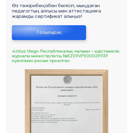
Өз тәжірибеңізбен бөлісіп, мыңдаған
педагогтың алғысы мен аттестацияға
жарамды сертификат алыңыз!
Толығырақ
«Ustaz tilegi» Республикалық ғылыми – әдістемелік
журналы министірліктің №KZ09VPY00029937
куәлігімен ресми тіркелген.