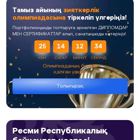
Тамыз айының
зияткерлік
олимпиадасына
тіркеліп үлгеріңіз!
Портфолиоңызды толтыруға арналған ДИПЛОМДАР
МЕН СЕРТИФИКАТТАР алып, санатыңызды көтеріңіз!
25
14
12
34
КҮН
САҒАТ
МИНУТ
СЕКУНД
Олимпиаданың бітуіне
қалған уақыт
Толығырақ
Ресми Республикалық