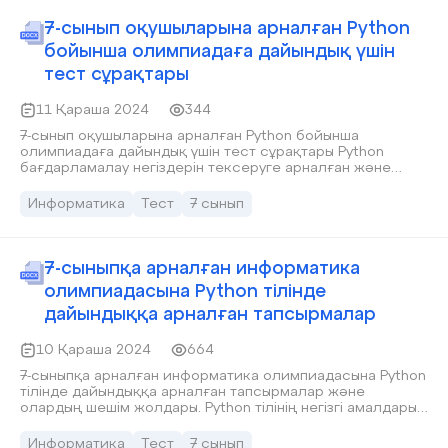
7-сынып оқушыларына арналған Python
бойынша олимпиадаға дайындық үшін
тест сұрақтары
11 Қараша 2024
344
7-сынып оқушыларына арналған Python бойынша
олимпиадаға дайындық үшін тест сұрақтары Python
бағдарламалау негіздерін тексеруге арналған және
олимпиада дайындығына жақсы көмек болады.
Информатика
Тест
7 сынып
7-сыныпқа арналған информатика
олимпиадасына Python тілінде
дайындыққа арналған тапсырмалар
10 Қараша 2024
664
7-сыныпқа арналған информатика олимпиадасына Python
тілінде дайындыққа арналған тапсырмалар және
олардың шешім жолдары. Python тілінің негізгі амалдарын
меңгеруге көмектеседі және 7-сынып деңгейіне сай.
Информатика
Тест
7 сынып