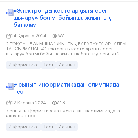
«Электронды кесте арқылы есеп
шығару» бөлімі бойынша жиынтық
бағалау
24 Қараша 2024
661
2-ТОҚСАН БОЙЫНША ЖИЫНТЫҚ БАҒАЛАУҒА АРНАЛҒАН
ТАПСЫРМАЛАР «Электронды кесте арқылы есеп
шығару» бөлімі бойынша жиынтық бағалау 7 сынып 2-
тоқсан. Стандарт талаптарына сай жасалынған. Бағалау
критерийлері, дискрипторлары, жауап кілттері бар.
Информатика
Тест
7 сынып
7 сынып информатикадан олимпиада
тесті
22 Қараша 2024
618
7 сынып информатикадан мектепішілік олимпиадаға
арналған тест
Информатика
Тест
7 сынып