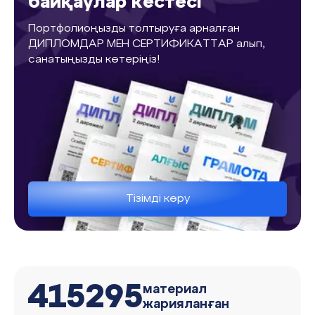
байқаулар кестесі
Портфолиоңызды толтыруға арналған
ДИПЛОМДАР МЕН СЕРТИФИКАТТАР алып,
санатыңызды көтеріңіз!
Тізімді көру
415295
материал
жарияланған