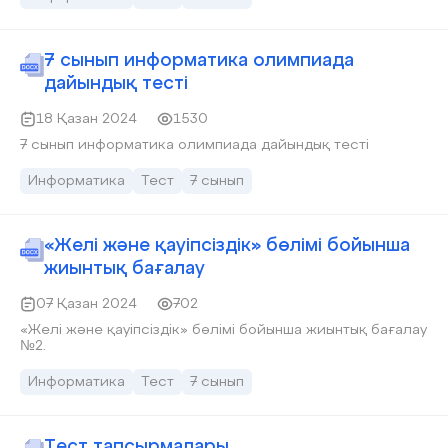
7 сынып информатика олимпиада
дайындық тесті
18 Қазан 2024
1530
7 сынып информатика олимпиада дайындық тесті
Информатика
Тест
7 сынып
«Желі және қауіпсіздік» бөлімі бойынша
жиынтық бағалау
07 Қазан 2024
702
«Желі және қауіпсіздік» бөлімі бойынша жиынтық бағалау
№2.
Информатика
Тест
7 сынып
Тест тапсырмалары