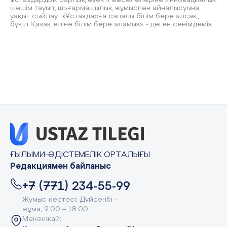
Ұстаздардың барлық өзекті мәселелеріне инновациялық
шешім тауып, шығармашылық жұмыспен айналысуына
уақыт сыйлау. «Ұстаздарға сапалы білім бере алсақ,
бүкіл Қазақ еліне білім бере аламыз» - деген сенімдеміз.
ҒЫЛЫМИ-ӘДІСТЕМЕЛІК ОРТАЛЫҒЫ
Редакциямен байланыс
+7 (771) 234-55-99
Жұмыс кестесі: Дүйсенбі –
жұма, 9:00 – 18:00
Мекенжай: