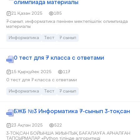
олимпиада материалы
есептеу
21 Қазан 2025
185
7-сынып. информатика пәнінен мектепішілік олимпиада
материалы
Информатика
Тест
7 сынып
0 тест для 7 класса с ответами
15 Қырқүйек 2025
117
0 тест для 7 класса с ответами
Информатика
Тест
7 сынып
БЖБ №3 Информатика 7-сынып 3-тоқсан
23 Ақпан 2025
522
3-ТОҚСАН БОЙЫНША ЖИЫНТЫҚ БАҒАЛАУҒА АРНАЛҒАН
ТАПСЫРМАЛАР «Python тілінде алгоритмді