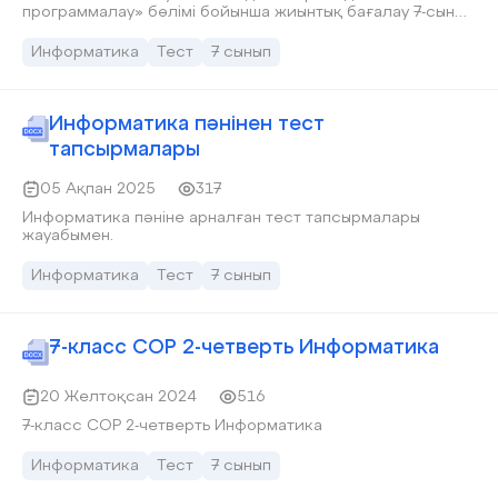
программалау» бөлімі бойынша жиынтық бағалау 7-сынып
жаңадан жасалған. жауаптары бар
Информатика
Тест
7 сынып
Информатика пәнінен тест
тапсырмалары
05 Ақпан 2025
317
Информатика пәніне арналған тест тапсырмалары
жауабымен.
Информатика
Тест
7 сынып
7-класс СОР 2-четверть Информатика
20 Желтоқсан 2024
516
7-класс СОР 2-четверть Информатика
Информатика
Тест
7 сынып