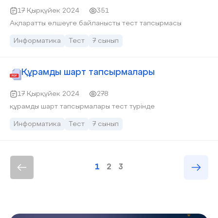
17 Қырқүйек 2024
351
Ақпаратты өлшеуге байланысты тест тапсырмасы
Информатика
Тест
7 сынып
Құрамды шарт тапсырмалары
17 Қырқүйек 2024
278
құрамды шарт тапсырмалары тест турінде
Информатика
Тест
7 сынып
1
2
3