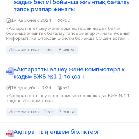
жады» бөлімі бойынша жиынтық бағалау
тапсырмалар жинағы
19 Қырқүйек 2024
760
«Ақпаратты өлшеу және компьютерлік жады» бөлімі
бойынша жиынтық бағалау тапсырмалар жинағы 7-сынып
Информатика 1-тоқсан 1-бөлім бойынша 50 ден астам
түрлі тапсырмалар жинақталған.
Информатика
Тест
7 сынып
«Ақпаратты өлшеу және компьютерлік
жады» БЖБ №1 1-тоқсан
18 Қырқүйек 2024
571
«Ақпаратты өлшеу және компьютерлік жады» БЖБ №1 1-
тоқсан Информатика.
Информатика
Тест
7 сынып
Ақпараттың өлшем бірліктері