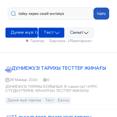
Іздеу
Дүние жүзі тарихы
Тест
Сынып
✖
Тазалау
Барлығы:
175
материал
ДҮНИЕЖҮЗІ ТАРИХЫ ТЕСТТЕР ЖИНАҒЫ
28 Мамыр 2026
0
ДҮНИЕЖҮЗІ ТАРИХЫ БОЙЫНША (ІІ семестр) І КУРС
СТУДЕНТТЕРІНЕ АРНАЛҒАН ТЕСТТЕР ЖИНАҒЫ
Дүние жүзі тарихы
Тест
Басқа