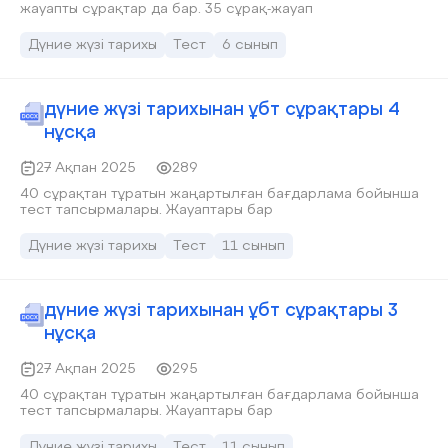
жауапты сұрақтар да бар. 35 сұрақ-жауап
Дүние жүзі тарихы
Тест
6 сынып
дүние жүзі тарихынан ұбт сұрақтары 4
нұсқа
27 Ақпан 2025
289
40 сұрақтан тұратын жаңартылған бағдарлама бойынша
тест тапсырмалары. Жауаптары бар
Дүние жүзі тарихы
Тест
11 сынып
дүние жүзі тарихынан ұбт сұрақтары 3
нұсқа
27 Ақпан 2025
295
40 сұрақтан тұратын жаңартылған бағдарлама бойынша
тест тапсырмалары. Жауаптары бар
Дүние жүзі тарихы
Тест
11 сынып