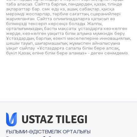
таба аласыз. Сайтта барлық пәндерден, қазақ тілінде
ақпараттар бар. смк еду кз, ашық сабақтар, қысқа
мерзімді жоспарлар, тәрбие сағаттың сцеранийлері
жарияланған. Сайтта олимпиадаларға қатысып өз
біліміңізді тексеріп көрсеңіз болады. Жалпы,
орталығымыздың басты мақсаты: ұстаздарға кез-келген
жерде, кез-келген уақытта білім алуына мүмкіндік беру.
Ұстаздардың барлық өзекті мәселелеріне инновациялық
шешім тауып, шығармашылық жұмыспен айналысуына
уақыт сыйлау. «Ұстаздарға сапалы білім бере алсақ,
бүкіл Қазақ еліне білім бере аламыз» - деген сенімдеміз.
ҒЫЛЫМИ-ӘДІСТЕМЕЛІК ОРТАЛЫҒЫ