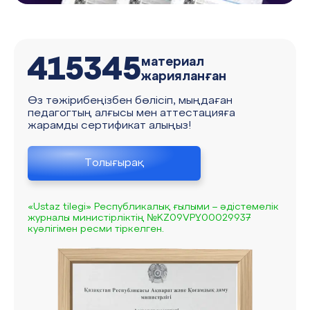
415345
материал
жарияланған
Өз тәжірибеңізбен бөлісіп, мыңдаған
педагогтың алғысы мен аттестацияға
жарамды сертификат алыңыз!
Толығырақ
«Ustaz tilegi» Республикалық ғылыми – әдістемелік
журналы министірліктің №KZ09VPY00029937
куәлігімен ресми тіркелген.