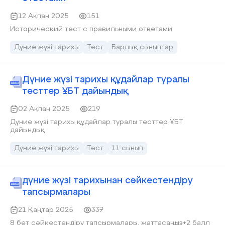
12 Ақпан 2025
151
Исторический тест с правильными ответами
Дүние жүзі тарихы
Тест
Барлық сыныптар
Дүние жүзі тарихы құдайлар туралы
тесттер ҰБТ дайындық
02 Ақпан 2025
219
Дүние жүзі тарихы құдайлар туралы тесттер ҰБТ
дайындық
Дүние жүзі тарихы
Тест
11 сынып
дүние жүзі тарихынан сәйкестендіру
тапсырмалары
21 Қаңтар 2025
337
8 бет сәйкестендіру тапсырмалары, жаттасаңыз+2 балл