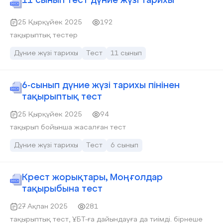
11 сынып тест дүние жүзі тарихы
25 Қырқүйек 2025
192
тақырыптық тестер
Дүние жүзі тарихы
Тест
11 сынып
6-сынып дүние жүзі тарихы пінінен
тақырыптық тест
25 Қырқүйек 2025
94
тақырып бойынша жасалған тест
Дүние жүзі тарихы
Тест
6 сынып
Крест жорықтары, Моңғолдар
тақырыбына тест
27 Ақпан 2025
281
тақырыптық тест, ҰБТ-ға дайындауға да тиімді. бірнеше