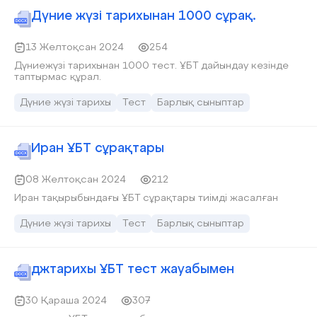
Дүние жүзі тарихынан 1000 сұрақ.
13 Желтоқсан 2024
254
Дүниежүзі тарихынан 1000 тест. ҰБТ дайындау кезінде
таптырмас құрал.
Дүние жүзі тарихы
Тест
Барлық сыныптар
Иран ҰБТ сұрақтары
08 Желтоқсан 2024
212
Иран тақырыбындағы ҰБТ сұрақтары тиімді жасалған
Дүние жүзі тарихы
Тест
Барлық сыныптар
джтарихы ҰБТ тест жауабымен
30 Қараша 2024
307