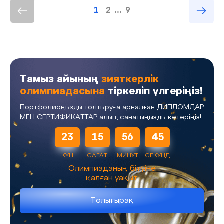
1
2
...
9
Тамыз айының
зияткерлік
олимпиадасына
тіркеліп үлгеріңіз!
Портфолиоңызды толтыруға арналған ДИПЛОМДАР
МЕН СЕРТИФИКАТТАР алып, санатыңызды көтеріңіз!
23
15
56
45
КҮН
САҒАТ
МИНУТ
СЕКУНД
Олимпиаданың бітуіне
қалған уақыт
Толығырақ