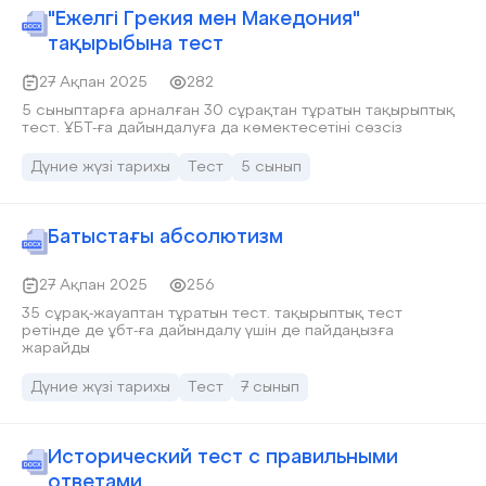
"Ежелгі Грекия мен Македония"
тақырыбына тест
27 Ақпан 2025
282
5 сыныптарға арналған 30 сұрақтан тұратын тақырыптық
тест. ҰБТ-ға дайындалуға да көмектесетіні сөзсіз
Дүние жүзі тарихы
Тест
5 сынып
Батыстағы абсолютизм
27 Ақпан 2025
256
35 сұрақ-жауаптан тұратын тест. тақырыптық тест
ретінде де ұбт-ға дайындалу үшін де пайдаңызға
жарайды
Дүние жүзі тарихы
Тест
7 сынып
Исторический тест с правильными
ответами