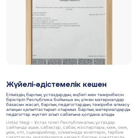
Жүйелі-әдістемелік кешен
Еліміздің барлық ұстаздардың еңбегі мен тәжірибесін
біріктіріп Республика бойынша ең үлкен материалдар
базасын жасап, барлық педагогтардың тәжірибе алмасу
алаңын қалыптастырып отырмыз. Барлық материалдарды
педагогтар жүктеп алып сабағына қолдана алады
Ustaz tilegi – Ұстаз тілегі Республикалық ұстаздар
сайтында ашық сабақтар, сабақ жоспарлары, қмж, омж,
ұмж, ктп, сценарийлер, олимпиада есептерін, тәрбие
сағаттарды, мұғалімдерге керекті барлық құжаттарды