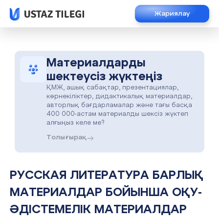
Жариялау
Материалдарды
шектеусіз жүктеңіз
ҚМЖ, ашық сабақтар, презентациялар,
көрнекіліктер, дидактикалық материалдар,
авторлық бағдарламалар және тағы басқа
400 000-астам материалды шексіз жүктеп
алғыңыз келе ме?
Толығырақ
РУССКАЯ ЛИТЕРАТУРА БАРЛЫҚ
МАТЕРИАЛДАР БОЙЫНША ОҚУ-
ӘДІСТЕМЕЛІК МАТЕРИАЛДАР