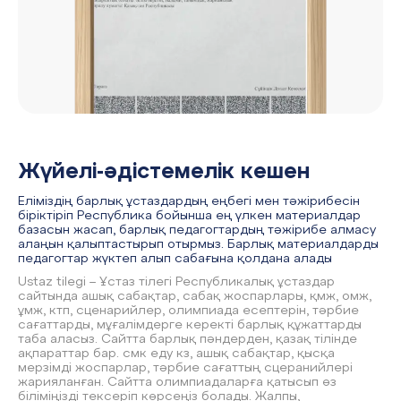
Жүйелі-әдістемелік кешен
Еліміздің барлық ұстаздардың еңбегі мен тәжірибесін
біріктіріп Республика бойынша ең үлкен материалдар
базасын жасап, барлық педагогтардың тәжірибе алмасу
алаңын қалыптастырып отырмыз. Барлық материалдарды
педагогтар жүктеп алып сабағына қолдана алады
Ustaz tilegi – Ұстаз тілегі Республикалық ұстаздар
сайтында ашық сабақтар, сабақ жоспарлары, қмж, омж,
ұмж, ктп, сценарийлер, олимпиада есептерін, тәрбие
сағаттарды, мұғалімдерге керекті барлық құжаттарды
таба аласыз. Сайтта барлық пәндерден, қазақ тілінде
ақпараттар бар. смк еду кз, ашық сабақтар, қысқа
мерзімді жоспарлар, тәрбие сағаттың сцеранийлері
жарияланған. Сайтта олимпиадаларға қатысып өз
біліміңізді тексеріп көрсеңіз болады. Жалпы,