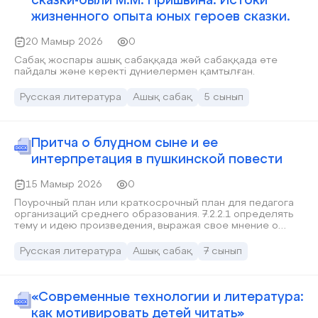
сказки-были М.М. Пришвина. Истоки
жизненного опыта юных героев сказки.
20 Мамыр 2026
0
Сабақ жоспары ашық сабаққада жәй сабаққада өте
пайдалы және керекті дүниелермен қамтылған.
Русская литература
Ашық сабақ
5 сынып
Притча о блудном сыне и ее
интерпретация в пушкинской повести
15 Мамыр 2026
0
Поурочный план или краткосрочный план для педагога
организаций среднего образования. 7.2.2.1 определять
тему и идею произведения, выражая свое мнение о
поступках героев; 7.4.1.1 участвовать в обсуждении
произведения, выражая мнение о героях и событиях
Русская литература
Ашық сабақ
7 сынып
«Современные технологии и литература:
как мотивировать детей читать»