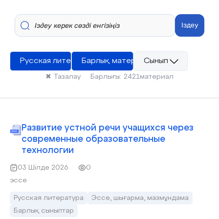
Іздеу
Русская литература
Барлық материалдар
Сынып
✖
Тазалау
Барлығы:
2421
материал
Развитие устной речи учащихся через
современные образовательные
технологии
03 Шілде 2026
0
эссе
Русская литература
Эссе, шығарма, мазмұндама
Барлық сыныптар