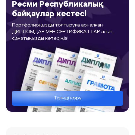
Ресми Республикалық
байқаулар кестесі
Портфолиоңызды толтыруға арналған
ДИПЛОМДАР МЕН СЕРТИФИКАТТАР алып,
санатыңызды көтеріңіз!
Тізімді көру