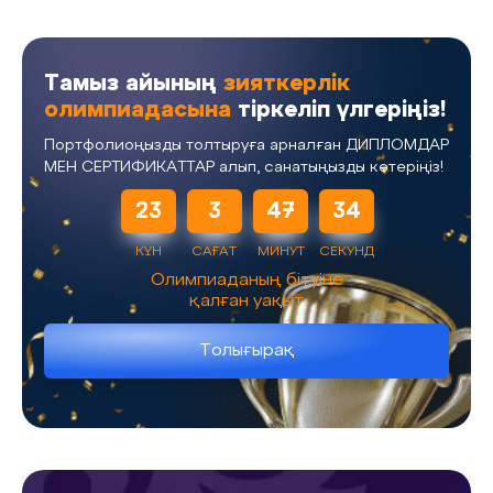
Тамыз айының
зияткерлік
олимпиадасына
тіркеліп үлгеріңіз!
Портфолиоңызды толтыруға арналған ДИПЛОМДАР
МЕН СЕРТИФИКАТТАР алып, санатыңызды көтеріңіз!
23
3
47
33
КҮН
САҒАТ
МИНУТ
СЕКУНД
Олимпиаданың бітуіне
қалған уақыт
Толығырақ