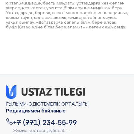
орталығымыздың басты мақсаты: ұстаздарға кез-келген
жерде, кез-келген уақытта білім алуына мүмкіндік беру.
Ұстаздардың барлық өзекті мәселелеріне инновациялық
шешім тауып, шығармашылық жұмыспен айналысуына
уақыт сыйлау. «Ұстаздарға сапалы білім бере алсақ,
бүкіл Қазақ еліне білім бере аламыз» - деген сенімдеміз.
ҒЫЛЫМИ-ӘДІСТЕМЕЛІК ОРТАЛЫҒЫ
Редакциямен байланыс
+7 (771) 234-55-99
Жұмыс кестесі: Дүйсенбі –