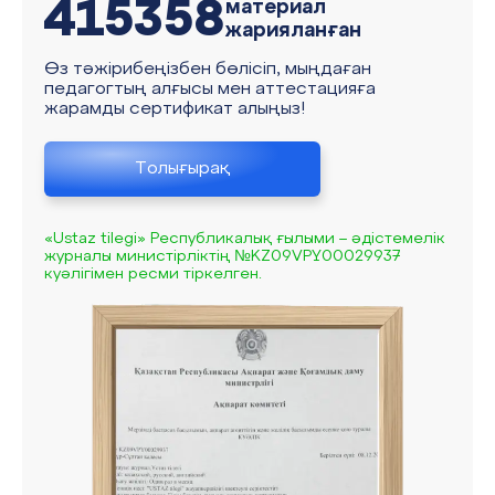
415358
материал
жарияланған
Өз тәжірибеңізбен бөлісіп, мыңдаған
педагогтың алғысы мен аттестацияға
жарамды сертификат алыңыз!
Толығырақ
«Ustaz tilegi» Республикалық ғылыми – әдістемелік
журналы министірліктің №KZ09VPY00029937
куәлігімен ресми тіркелген.