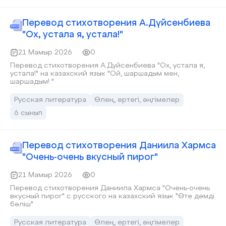
Перевод стихотворения А.Дүйсенбиева
"Ох, устала я, устала!"
21 Мамыр 2026
0
Перевод стихотворения А.Дүйсенбиева "Ох, устала я,
устала!" на казахский язык "Ой, шаршадым мен,
шаршадым! "
Русская литература
Өлең, ертегі, әңгімелер
6 сынып
Перевод стихотворения Даниила Хармса
"Очень-очень вкусный пирог"
21 Мамыр 2026
0
Перевод стихотворения Даниила Хармса "Очень-очень
вкусный пирог" с русского на казахский язык "Өте дәмді
бәліш"
Русская литература
Өлең, ертегі, әңгімелер