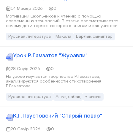
14 Мамыр 2026
0
Мотивации школьников к чтению с помощью
современных технологий. В статье рассматривается,
почему дети теряют интерес к книгам и как учитель
литературы может вернуть любовь к чтению через
интерактивные методы обучения. Основное внимание
Русская литература
Мақала
Барлық сыныптар
уделяется: использованию комиксов и анимации на
уроках литературы; созданию авторского
образовательного сайта; применению цифровых
технологий и элементов геймификации; развитию
Урок Р.Гамзатов "Журавли"
осознанного чтения и читательской мотивации; роли
учителя в современной цифровой образовательной
среде. В работе описаны практические методы,
28 Сәуір 2026
0
педагогические результаты, методическая новизна и
На уроке изучается творчество Р.Гамзатова,
перспективы развития цифрового подхода к
анализируются особенности стихотворения
преподаванию литературы.
Р.Гамзатова.
Русская литература
Ашық сабақ
7 сынып
К.Г.Паустовский "Старый повар"
20 Сәуір 2026
0