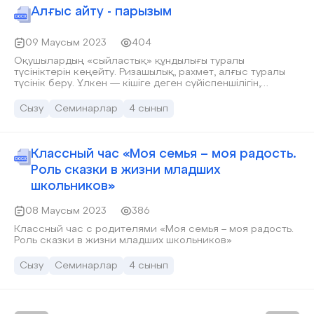
әрекетімен, сөйлеген сөзі, жүріп-тұруы тағы басқа
Алғыс айту - парызым
қасиеттерімен тығыз байланысты.
09 Маусым 2023
404
Оқушылардың «сыйластық» құндылығы туралы
түсініктерін кеңейту. Ризашылық, рахмет, алғыс туралы
түсінік беру. Үлкен — кішіге деген сүйіспеншілігін,
сыпайылық қарым — қатынасын дамыту. Әдептілікке,
кішіпейілділікке, ізеттілікке тәрбиелеу.
Сызу
Семинарлар
4 сынып
Классный час «Моя семья – моя радость.
Роль сказки в жизни младших
школьников»
08 Маусым 2023
386
Классный час с родителями «Моя семья – моя радость.
Роль сказки в жизни младших школьников»
Сызу
Семинарлар
4 сынып