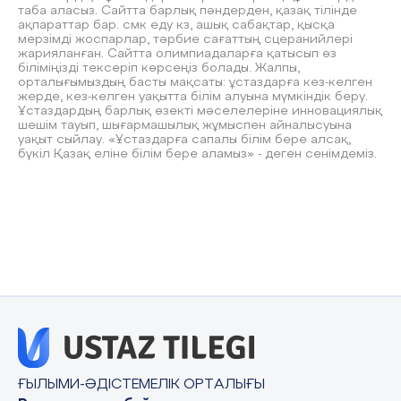
таба аласыз. Сайтта барлық пәндерден, қазақ тілінде
ақпараттар бар. смк еду кз, ашық сабақтар, қысқа
мерзімді жоспарлар, тәрбие сағаттың сцеранийлері
жарияланған. Сайтта олимпиадаларға қатысып өз
біліміңізді тексеріп көрсеңіз болады. Жалпы,
орталығымыздың басты мақсаты: ұстаздарға кез-келген
жерде, кез-келген уақытта білім алуына мүмкіндік беру.
Ұстаздардың барлық өзекті мәселелеріне инновациялық
шешім тауып, шығармашылық жұмыспен айналысуына
уақыт сыйлау. «Ұстаздарға сапалы білім бере алсақ,
бүкіл Қазақ еліне білім бере аламыз» - деген сенімдеміз.
ҒЫЛЫМИ-ӘДІСТЕМЕЛІК ОРТАЛЫҒЫ