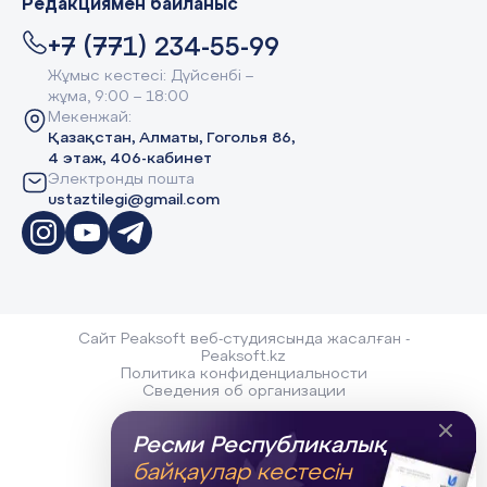
Редакциямен байланыс
+7 (771) 234-55-99
Жұмыс кестесі: Дүйсенбі –
жұма, 9:00 – 18:00
Мекенжай:
Қазақстан, Алматы, Гоголья 86,
4 этаж, 406-кабинет
Электронды пошта
ustaztilegi@gmail.com
Сайт Peaksoft веб-студиясында жасалған -
Peaksoft.kz
Политика конфиденциальности
Сведения об организации
Ресми Республикалық
байқаулар кестесін