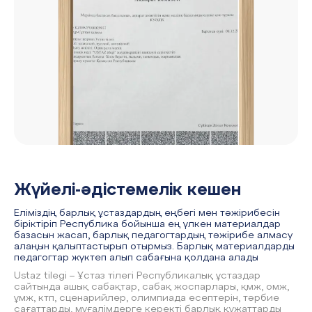
Жүйелі-әдістемелік кешен
Еліміздің барлық ұстаздардың еңбегі мен тәжірибесін
біріктіріп Республика бойынша ең үлкен материалдар
базасын жасап, барлық педагогтардың тәжірибе алмасу
алаңын қалыптастырып отырмыз. Барлық материалдарды
педагогтар жүктеп алып сабағына қолдана алады
Ustaz tilegi – Ұстаз тілегі Республикалық ұстаздар
сайтында ашық сабақтар, сабақ жоспарлары, қмж, омж,
ұмж, ктп, сценарийлер, олимпиада есептерін, тәрбие
сағаттарды, мұғалімдерге керекті барлық құжаттарды