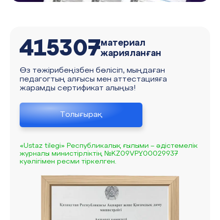
415307
материал
жарияланған
Өз тәжірибеңізбен бөлісіп, мыңдаған
педагогтың алғысы мен аттестацияға
жарамды сертификат алыңыз!
Толығырақ
«Ustaz tilegi» Республикалық ғылыми – әдістемелік
журналы министірліктің №KZ09VPY00029937
куәлігімен ресми тіркелген.