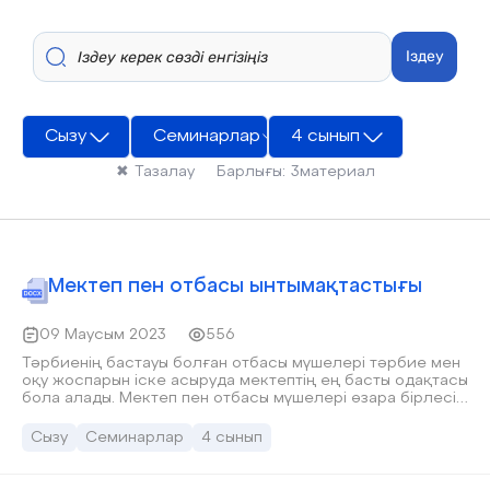
Іздеу
Сызу
Семинарлар
4 сынып
✖
Тазалау
Барлығы:
3
материал
Мектеп пен отбасы ынтымақтастығы
09 Маусым 2023
556
Тәрбиенің бастауы болған отбасы мүшелері тәрбие мен
оқу жоспарын іске асыруда мектептің ең басты одақтасы
бола алады. Мектеп пен отбасы мүшелері өзара бірлесіп
жұмыс істегенде ғана ынтымақтастықпен қарым-қатынас
болып, арада түсіністік пен үйлесімділік орнамақ. Себебі,
Сызу
Семинарлар
4 сынып
баланың өмір сүруге құштарлығының оянуы тәлім-
тәрбиедегі бір жүйелілікпен, өзін қоршаған ортамен,
бірге оқыған құрбы-достарымен, олардың күнделікті іс-