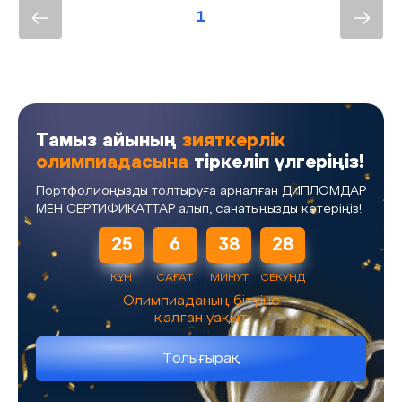
1
Тамыз айының
зияткерлік
олимпиадасына
тіркеліп үлгеріңіз!
Портфолиоңызды толтыруға арналған ДИПЛОМДАР
МЕН СЕРТИФИКАТТАР алып, санатыңызды көтеріңіз!
25
6
38
28
КҮН
САҒАТ
МИНУТ
СЕКУНД
Олимпиаданың бітуіне
қалған уақыт
Толығырақ