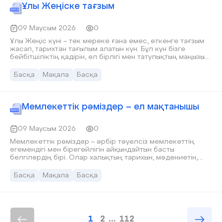
Ұлы Жеңіске тағзым
09 Маусым 2026
0
Ұлы Жеңіс күні – тек мереке ғана емес, өткенге тағзым
жасап, тарихтан тағылым алатын күн. Бұл күн бізге
бейбітшіліктің қадірін, ел бірлігі мен татулықтың маңызын
түсіндіреді. Сондықтан жас ұрпақ ата-бабаларымыздың
ерлігін ұмытпай, олардың жарқын жолын құрметтеуі тиіс.
Басқа
Мақала
Басқа
Мемлекеттік рәміздер – ел мақтанышы
09 Маусым 2026
0
Мемлекеттік рәміздер – әрбір тәуелсіз мемлекеттің
егемендігі мен бірегейлігін айқындайтын басты
белгілердің бірі. Олар халықтың тарихын, мәдениетін,
салт-дәстүрін және болашаққа деген ұмтылысын
бейнелейді. Қазақстан Республикасының мемлекеттік
Басқа
Мақала
Басқа
рәміздері – Ту, Елтаңба және Әнұран. Бұл қасиетті
нышандар еліміздің мақтанышы әрі ұлттық бірліктің
символы болып табылады.
1
2
...
112