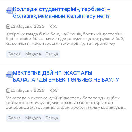
талданады.
Колледж студенттерінің тәрбиесі –
болашақ маманның қалыптасу негізі
12 Маусым 2026
0
Қазіргі қоғамда білім беру жүйесінің басты міндеттерінің
бірі – кәсіби білікті маман даярлаумен қатар, рухани бай,
мәдениетті, жауапкершілігі жоғары тұлға тәрбиелеу.
Басқа
Мақала
Басқа
МЕКТЕПКЕ ДЕЙІНГІ ЖАСТАҒЫ
БАЛАЛАРДЫ ЕҢБЕК ТӘРБИЕСІНЕ БАУЛУ
11 Маусым 2026
0
Мақалада мектепке дейінгі жастағы балаларды еңбек
тәрбиесіне баулудың маңыздылығы қарастырылған.
Балабақша жағдайында еңбек әрекетін ұйымдастырудың
тиімді жолдары мен тәрбиешінің іс-тәжірибесі негізінде
қолданылатын әдіс-тәсілдер сипатталады. Балалардың
Басқа
Мақала
Басқа
еңбекке қызығушылығын қалыптастыру, дербестігін
дамыту және қарапайым еңбек дағдыларын меңгерту
мәселелері талданады.