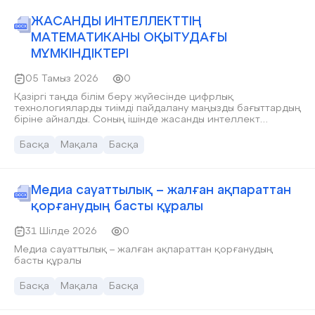
Сонымен қатар болашақ педагогтердің кәсіби
даярлығын жетілдірудің өзекті мәселелері
ЖАСАНДЫ ИНТЕЛЛЕКТТІҢ
қарастырылып, білім беру сапасын арттыруға
МАТЕМАТИКАНЫ ОҚЫТУДАҒЫ
бағытталған ұсыныстар беріледі.
МҮМКІНДІКТЕРІ
05 Тамыз 2026
0
Қазіргі таңда білім беру жүйесінде цифрлық
технологияларды тиімді пайдалану маңызды бағыттардың
біріне айналды. Соның ішінде жасанды интеллект
(Artificial Intelligence – AI) білім беру үдерісін жаңғыртуға,
оқыту сапасын арттыруға және білім алушылардың жеке
Басқа
Мақала
Басқа
ерекшеліктеріне сәйкес оқыту траекториясын
қалыптастыруға мүмкіндік береді. Бұл мақалада
математиканы оқытудағы жасанды интеллекттің рөлі,
оның негізгі мүмкіндіктері, оқыту процесіне тигізетін әсері
Медиа сауаттылық – жалған ақпараттан
және қазіргі уақытта кеңінен қолданылып жүрген
қорғанудың басты құралы
жасанды интеллект құралдарының ерекшеліктері
қарастырылады. Сонымен қатар жасанды интеллектті
31 Шілде 2026
0
қолданудың артықшылықтары мен кемшіліктері талданып,
білім беру жүйесіне енгізудің ғылыми-педагогикалық
Медиа сауаттылық – жалған ақпараттан қорғанудың
негіздері сипатталады. Зерттеу барысында ғылыми
басты құралы
әдебиеттерге талдау жасалып, заманауи цифрлық білім
беру платформаларының тәжірибесі қарастырылды.
Басқа
Мақала
Басқа