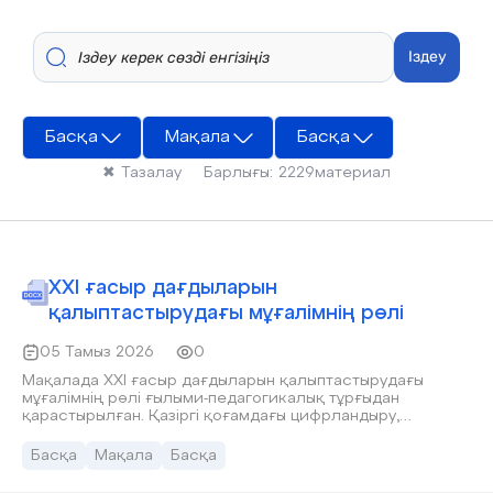
Іздеу
Басқа
Мақала
Басқа
✖
Тазалау
Барлығы:
2229
материал
XXI ғасыр дағдыларын
қалыптастырудағы мұғалімнің рөлі
05 Тамыз 2026
0
Мақалада XXI ғасыр дағдыларын қалыптастырудағы
мұғалімнің рөлі ғылыми-педагогикалық тұрғыдан
қарастырылған. Қазіргі қоғамдағы цифрландыру,
жаһандану және білім беру жүйесіндегі өзгерістер
жағдайында мұғалімнің кәсіби құзыреттілігі, цифрлық
Басқа
Мақала
Басқа
сауаттылығы, шығармашылық әлеуеті және инновациялық
технологияларды қолдану мүмкіндіктері талданады.