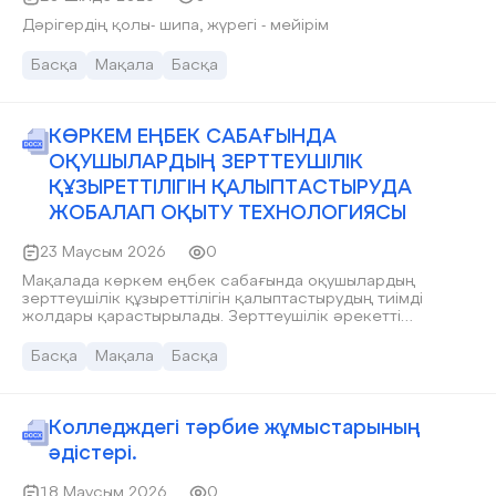
Дәрігердің қолы- шипа, жүрегі - мейірім
Басқа
Мақала
Басқа
КӨРКЕМ ЕҢБЕК САБАҒЫНДА
ОҚУШЫЛАРДЫҢ ЗЕРТТЕУШІЛІК
ҚҰЗЫРЕТТІЛІГІН ҚАЛЫПТАСТЫРУДА
ЖОБАЛАП ОҚЫТУ ТЕХНОЛОГИЯСЫ
23 Маусым 2026
0
Мақалада көркем еңбек сабағында оқушылардың
зерттеушілік құзыреттілігін қалыптастырудың тиімді
жолдары қарастырылады. Зерттеушілік әрекетті
ұйымдастыруда жобалап оқыту технологиясының
мүмкіндіктері мен жасанды интеллект құралдарын
Басқа
Мақала
Басқа
кіріктірудің педагогикалық маңызы талданады.
Оқушылардың шығармашылық ойлауын, мәселені шешу
дағдыларын, ақпаратты іздеу, талдау және өңдеу
қабілеттерін дамытудағы жобалық жұмыстардың рөлі
Колледждегі тәрбие жұмыстарының
анықталады. Сонымен қатар жасанды интеллект
әдістері.
негізіндегі цифрлық құралдарды қолдану арқылы
оқушылардың зерттеу жұмыстарын ұйымдастырудың
18 Маусым 2026
0
әдістемелік ерекшеліктері ұсынылады.