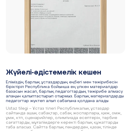
Жүйелі-әдістемелік кешен
Еліміздің барлық ұстаздардың еңбегі мен тәжірибесін
біріктіріп Республика бойынша ең үлкен материалдар
базасын жасап, барлық педагогтардың тәжірибе алмасу
алаңын қалыптастырып отырмыз. Барлық материалдарды
педагогтар жүктеп алып сабағына қолдана алады
Ustaz tilegi – Ұстаз тілегі Республикалық ұстаздар
сайтында ашық сабақтар, сабақ жоспарлары, қмж, омж,
ұмж, ктп, сценарийлер, олимпиада есептерін, тәрбие
сағаттарды, мұғалімдерге керекті барлық құжаттарды
таба аласыз. Сайтта барлық пәндерден, қазақ тілінде