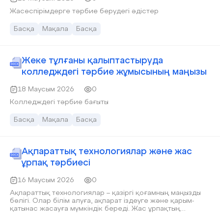
Жасөспірімдерге тәрбие берудегі әдістер
Басқа
Мақала
Басқа
Жеке тұлғаны қалыптастыруда
колледждегі тәрбие жұмысының маңызы
18 Маусым 2026
0
Колледждегі тәрбие бағыты
Басқа
Мақала
Басқа
Ақпараттық технологиялар және жас
ұрпақ тәрбиесі
16 Маусым 2026
0
Ақпараттық технологиялар – қазіргі қоғамның маңызды
бөлігі. Олар білім алуға, ақпарат іздеуге және қарым-
қатынас жасауға мүмкіндік береді. Жас ұрпақтың
тәрбиесінде IT құралдары олардың білімін арттырып,