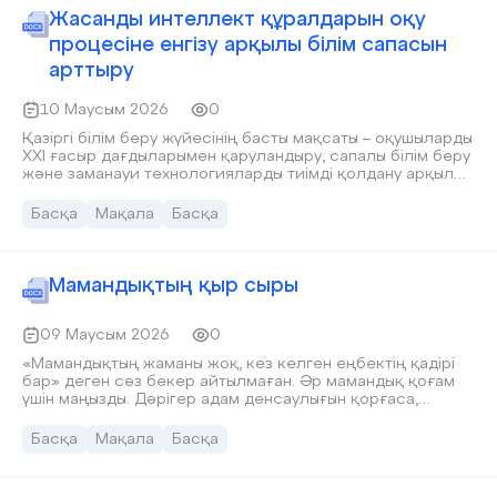
Жасанды интеллект құралдарын оқу
процесіне енгізу арқылы білім сапасын
арттыру
10 Маусым 2026
0
Қазіргі білім беру жүйесінің басты мақсаты – оқушыларды
XXI ғасыр дағдыларымен қаруландыру, сапалы білім беру
және заманауи технологияларды тиімді қолдану арқылы
оқу нәтижелерін жақсарту. Осы тұрғыдан алғанда,
жасанды интеллект (ЖИ) құралдарын білім беру
Басқа
Мақала
Басқа
процесіне енгізу маңызды міндеттердің біріне айналып
отыр.Жасанды интеллект технологиялары мұғалімнің
жұмысын жеңілдетіп қана қоймай, оқытудың тиімділігін
арттыруға, білім алушылардың жеке қажеттіліктерін
Мамандықтың қыр сыры
ескеруге және оқу процесін дербестендіруге мүмкіндік
береді. Бұл бағыттағы жұмысты ұйымдастыруда оқу ісі
жөніндегі орынбасардың басқарушылық қызметі ерекше
09 Маусым 2026
0
маңызға ие.
«Мамандықтың жаманы жоқ, кез келген еңбектің қадірі
бар» деген сөз бекер айтылмаған. Әр мамандық қоғам
үшін маңызды. Дәрігер адам денсаулығын қорғаса,
мұғалім білім береді, құрылысшы үй салады, инженер
жаңа технологияларды дамытады. Сондықтан әрбір
Басқа
Мақала
Басқа
кәсіптің қоғамдағы орны ерекше.