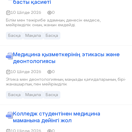
басты қасиеті
10 Шілде 2026
0
Білім мен тәжірибе адамның денесін емдесе,
мейірімділік оның жанын емдейді.
Басқа
Мақала
Басқа
Медицина қызметкерінің этикасы және
деонтологиясы
10 Шілде 2026
0
Этика мен деонтологияның маңызды қағидаларының бірі-
жанашырлық пен мейірімділік
Басқа
Мақала
Басқа
Колледж студентінен медицина
маманына дейінгі жол
10 Шілде 2026
0