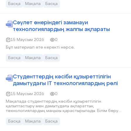
шығармашылық қабілеттерін дамытуға көмектеседі.
Басқа
Мақала
Басқа
Алайда интернетті дұрыс пайдалану мәдениетін
қалыптастыру маңызды. Сондықтан ақпараттық
технологияларды тиімді қолдану арқылы саналы, білімді
және жауапты ұрпақ тәрбиелеуге болады.
Сәулет өнеріндегі заманауи
технологиялардың жалпы ақпараты
15 Маусым 2026
0
Бұл материал өте керекті нәрсе.
Басқа
Мақала
Басқа
Студенттердің кәсіби құзыреттілігін
дамытудағы IT технологиялардың рөлі
15 Маусым 2026
0
Мақалада студенттердің кәсіби құзыреттілігін
қалыптастыру мен дамытудағы ақпараттық
технологиялардың маңызы қарастырылады. Білім беру
үдерісінде цифрлық құралдарды пайдалану арқылы білім
алушылардың теориялық білімін тәжірибемен ұштастыру,
Басқа
Мақала
Басқа
өздігінен білім алу дағдыларын дамыту және еңбек
нарығының талаптарына бейімдеу мәселелері