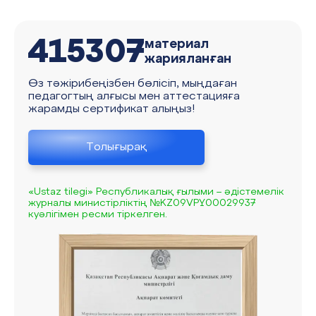
415307
материал
жарияланған
Өз тәжірибеңізбен бөлісіп, мыңдаған
педагогтың алғысы мен аттестацияға
жарамды сертификат алыңыз!
Толығырақ
«Ustaz tilegi» Республикалық ғылыми – әдістемелік
журналы министірліктің №KZ09VPY00029937
куәлігімен ресми тіркелген.