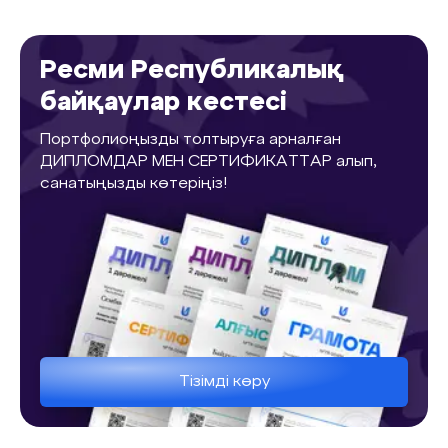
Ресми Республикалық
байқаулар кестесі
Портфолиоңызды толтыруға арналған
ДИПЛОМДАР МЕН СЕРТИФИКАТТАР алып,
санатыңызды көтеріңіз!
Тізімді көру