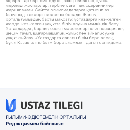
ақпараттар бар. смк еду кз, ашық сабақтар, қысқа
мерзімді жоспарлар, тәрбие сағаттың сцеранийлері
жарияланған. Сайтта олимпиадаларға қатысып өз
біліміңізді тексеріп көрсеңіз болады. Жалпы,
орталығымыздың басты мақсаты: ұстаздарға кез-келген
жерде, кез-келген уақытта білім алуына мүмкіндік беру.
Ұстаздардың барлық өзекті мәселелеріне инновациялық
шешім тауып, шығармашылық жұмыспен айналысуына
уақыт сыйлау. «Ұстаздарға сапалы білім бере алсақ,
бүкіл Қазақ еліне білім бере аламыз» - деген сенімдеміз.
ҒЫЛЫМИ-ӘДІСТЕМЕЛІК ОРТАЛЫҒЫ
Редакциямен байланыс