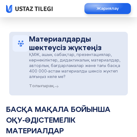
Жариялау
Материалдарды
шектеусіз жүктеңіз
ҚМЖ, ашық сабақтар, презентациялар,
көрнекіліктер, дидактикалық материалдар,
авторлық бағдарламалар және тағы басқа
400 000-астам материалды шексіз жүктеп
алғыңыз келе ме?
Толығырақ
БАСҚА МАҚАЛА БОЙЫНША
ОҚУ-ӘДІСТЕМЕЛІК
МАТЕРИАЛДАР