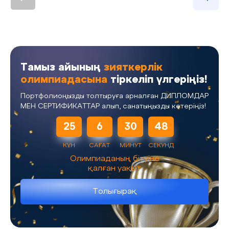
Тамыз айының
зияткерлік
олимпиадасына
тіркеліп үлгеріңіз!
Портфолиоңызды толтыруға арналған ДИПЛОМДАР
МЕН СЕРТИФИКАТТАР алып, санатыңызды көтеріңіз!
25
6
30
48
КҮН
САҒАТ
МИНУТ
СЕКУНД
Олимпиаданың бітуіне
қалған уақыт
Толығырақ