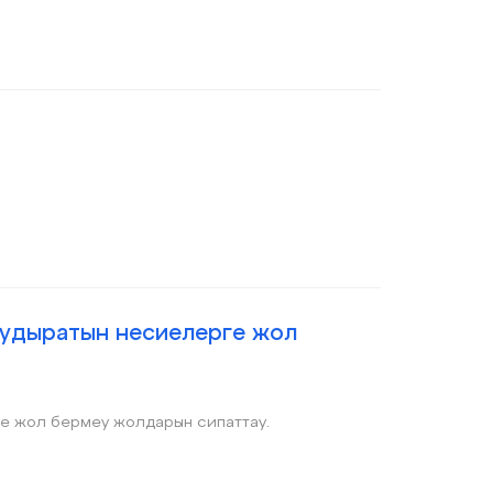
тудыратын несиелерге жол
е жол бермеу жолдарын сипаттау.