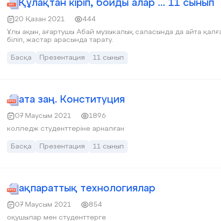
Құлақтан кіріп, бойды алар ... 11 сынып
20 Қазан 2021
444
Ұлы ақын, ағартушы Абай музыкалық саласында да айта қалғ
біліп, жастар арасында тарату.
Басқа
Презентация
11 сынып
ата заң. Конституция
07 Маусым 2021
1896
колледж студенттеріне арналған
Басқа
Презентация
11 сынып
ақпараттық технологиялар
07 Маусым 2021
854
оқушылар мен студенттерге