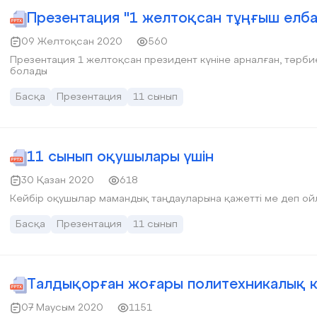
Презентация "1 желтоқсан тұңғыш елба
09 Желтоқсан 2020
560
Презентация 1 желтоқсан президент күніне арналған, тәрби
болады
Басқа
Презентация
11 сынып
11 сынып оқушылары үшін
30 Қазан 2020
618
Кейбір оқушылар мамандық таңдауларына қажетті ме деп о
Басқа
Презентация
11 сынып
Талдықорған жоғары политехникалық 
07 Маусым 2020
1151