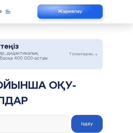
р
Жариялау
теңіз
ер, дидактикалық
Толығырақ
 басқа 400 000-астам
ЛДАР
Іздеу