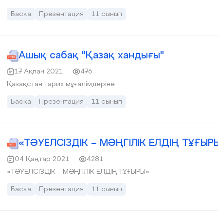
Басқа
Презентация
11 сынып
Ашық сабақ "Қазақ хандығы"
17 Ақпан 2021
476
Қазақстан тарих мұғалімдеріне
Басқа
Презентация
11 сынып
«ТӘУЕЛСІЗДІК – МӘҢГІЛІК ЕЛДІҢ ТҰҒЫР
04 Қаңтар 2021
4281
«ТӘУЕЛСІЗДІК – МӘҢГІЛІК ЕЛДІҢ ТҰҒЫРЫ»
Басқа
Презентация
11 сынып