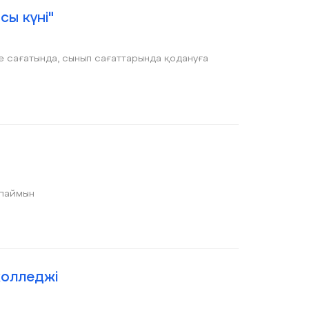
сы күні"
е сағатында, сынып сағаттарында қодануға
йлаймын
колледжі