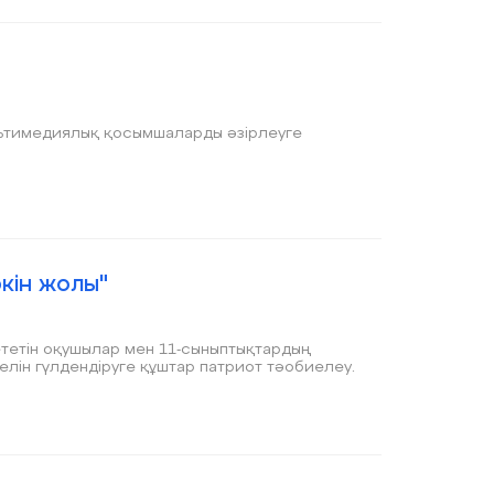
льтимедиялық қосымшаларды әзірлеуге
ркін жолы"
 ететін оқушылар мен 11-сыныптықтардың
елін гүлдендіруге құштар патриот тәобиелеу.