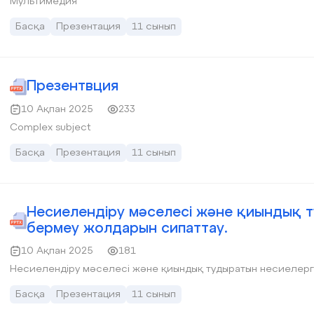
Мультимедия
Басқа
Презентация
11 сынып
Презентвция
10 Ақпан 2025
233
Complex subject
Басқа
Презентация
11 сынып
Несиелендіру мәселесі және қиындық 
бермеу жолдарын сипаттау.
10 Ақпан 2025
181
Несиелендіру мәселесі және қиындық тудыратын несиелерг
Басқа
Презентация
11 сынып