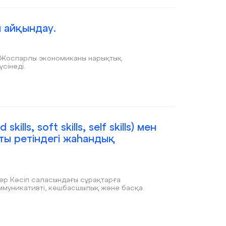
 айқындау.
ториясын түсінеді.
ls, soft skills, self skills) мен
ты ретіндегі жаһандық
ативті, көшбасшылық және басқа