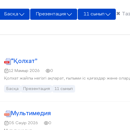
✖
Та
Басқа
Презентация
11 сынып
“Қолхат”
12 Мамыр 2026
0
Қолхат жайлы негізгі ақпарат, ғылыми іс қағаздар және оларды
Басқа
Презентация
11 сынып
Мультимедия
05 Сәуір 2026
0