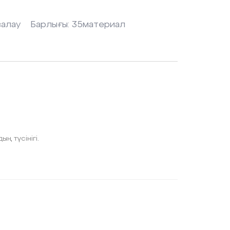
залау
Барлығы:
35
материал
ң түсінігі.