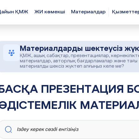
Дайын ҚМЖ
ЖИ көмекші
Материалдар
Қызметте
Материалдарды шектеусіз жүк
ҚМЖ, ашық сабақтар, презентациялар, көрнекілікт
материалдар, авторлық бағдарламалар және тағы
материалды шексіз жүктеп алғыңыз келе ме?
ЕЗЕНТАЦИЯ БОЙЫНША ОҚУ-
ӘДІСТЕМЕЛІК МАТЕРИА