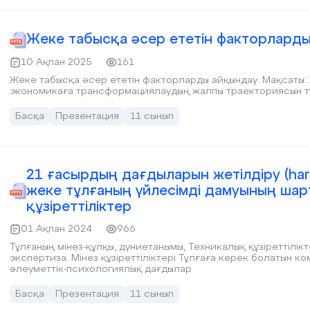
Жеке табысқа әсер ететін факторларды
10 Ақпан 2025
161
Жеке табысқа әсер ететін факторларды айқындау. Мақсаты: Жоспарлы экономиканы нарықтық
экономикаға трансформациялаудың жалпы траек
Басқа
Презентация
11 сынып
21 ғасырдың дағдыларын жетілдіру (hard skil
жеке тұлғаның үйлесімді дамуының шар
құзіреттіліктер
01 Ақпан 2024
966
Тұлғаның мінез-құлқы, дүниетанымы, Техникалық құзіреттіліктер Кәсіп саласындағы сұрақтарға
экспертиза. Мінез құзіреттіліктері Тұлғаға керек болатын коммуник
әлеуметтік-психологиялық дағдылар
Басқа
Презентация
11 сынып