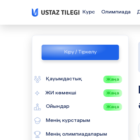
Курс
Олимпиада
Кіру / Тіркелу
Қауымдастық
Жаңа
БАСҚА ПР
ЖИ көмекші
Жаңа
Ойындар
Жаңа
Менің курстарым
Менің олимпиадаларым