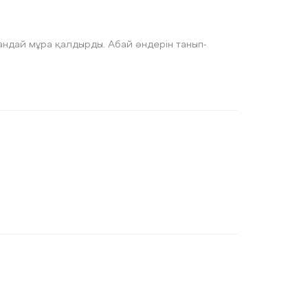
андай мұра қалдырды. Абай әндерін танып-