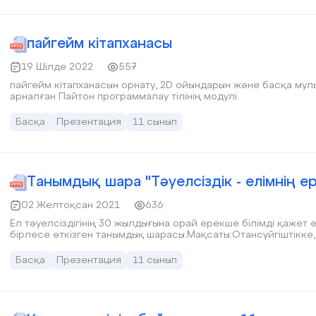
пайгейм кітапханасы
19 Шілде 2022
557
пайгейм кітапханасын орнату, 2D ойындарын және басқа му
арналған Пайтон программалау тілінің модулі.
Басқа
Презентация
11 сынып
Танымдық шара "Тәуелсіздік - елімнің е
02 Желтоқсан 2021
636
Ел тәуелсіздігінің 30 жылдығына орай ерекше білімді қажет
бірлесе өткізген танымдық шарасы.Мақсаты:Отансүйгіштікке,
Басқа
Презентация
11 сынып