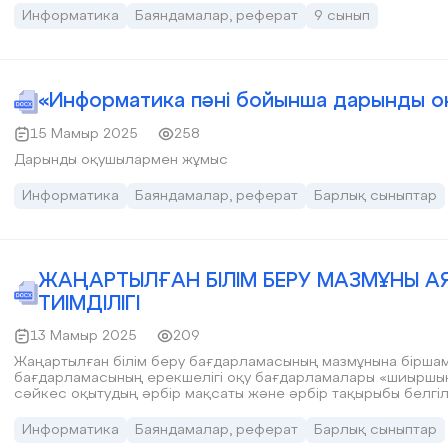
Информатика
Баяндамалар, реферат
9 сынып
«Информатика пәні бойынша дарынды 
15 Мамыр 2025
258
Дарынды оқушылармен жұмыс
Информатика
Баяндамалар, реферат
Барлық сыныптар
ЖАҢАРТЫЛҒАН БІЛІМ БЕРУ МАЗМҰНЫ 
ТИІМДІЛІГІ
13 Мамыр 2025
209
Жаңартылған білім беру бағдарламасының мазмұнына біршама шолу жасасам: 
бағдарламасының ерекшелігі оқу бағдарламалары «шиыршық»
сәйкес оқытудың әрбір мақсаты және әрбір тақырыбы белгілі бір уақыттан кейін бі
бойынша дағдыларды бірізді тереңдету, күрделендіру және 
Информатика
Баяндамалар, реферат
Барлық сыныптар