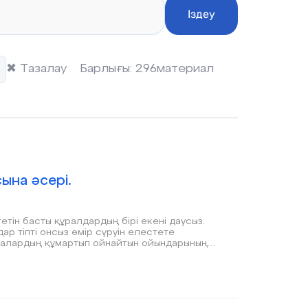
Іздеу
✖
Тазалау
Барлығы:
296
материал
ына әсері.
ін басты құралдардың бірі екені даусыз.
р тіпті онсыз өмір сүруін елестете
лалардың құмартып ойнайтын ойындарының
отыр. Дүниежүзілік Денсаулық Сақтау Ұйымы
адам ағзасына қауіпті ойындардың қатарына