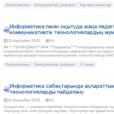
Информатика
Баяндамалар, реферат
Барлық сыныптар
Информатика пәнін оқытуда жаңа педаг
коммуникативтік технологиялардың мүм
15 Қырқүйек 2025
54
## ? **БАЯНДАМА** ### **Тақырыбы:** **«Информатика пәнін оқытуда жаңа педагогикалық, ақпараттық-
коммуникативтік технологиялардың мүмкіндіктерін қолдану»** --- ### **Кіріспе** Қазіргі білім 
жүйесінде ақпараттық-коммуникациялық технологиялар (АКТ)
пайдалану – заман талабы. Әсіресе, информатика пәні мұғал
емес, сонымен қатар оқушылардың цифрлық сауаттылығын, л
Информатика
Баяндамалар, реферат
9 сынып
және зерттеушілік дағдыларын дамыту міндеті тұр. --- ### **Негізгі бөлім** #### 1. **Ақпараттық-
коммуникациялық технологиялар (АКТ) дегеніміз не?** АКТ – бұл ақпаратты сақтау, өңдеу, тарату және
қолдану мақсатында пайдаланылатын барлық техникалық жә
Оқу үрдісінде АКТ келесі бағыттарда қолданылады: * Интерактивті тақталар арқылы түсіндіру * Онлайн
ресурстар (bilimland.kz, Khan Academy, Google Classroom) 
Информатика сабақтарында ақпаратты
оқулықтар * Бейнесабақт
технологияларды пайдалану
12 Қырқүйек 2025
63
Ақпараттық — коммуникациялық технологияны пайдалану оқыту
Оқытушы үшін электрондық оқулық – бұл күнбе-күн дамытылып