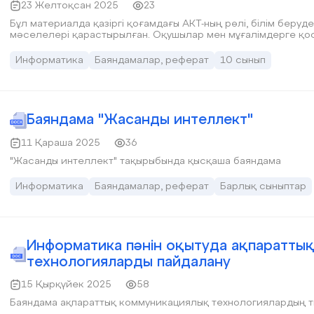
23 Желтоқсан 2025
23
Бұл материалда қазіргі қоғамдағы АКТ-ның рөлі, білім беру
мәселелері қарастырылған. Оқушылар мен мұғалімдерге қос
Информатика
Баяндамалар, реферат
10 сынып
Баяндама "Жасанды интеллект"
11 Қараша 2025
36
"Жасанды интеллект" тақырыбында қысқаша баяндама
Информатика
Баяндамалар, реферат
Барлық сыныптар
Информатика пәнін оқытуда ақпаратты
технологияларды пайдалану
15 Қырқүйек 2025
58
Баяндама ақпараттық коммуникациялық технологиялардың т