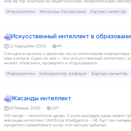
оны әр бір оқытушы өз педагогикалық тәжірибесіндегі мате
жетілдіре алады. Электрондық оқулық арқылы үй тапсырмасы
тапсырмаларын орындауға болады.
Информатика
Авторлық бағдарлама
Барлық сыныптар
Искусственный интеллект в образовани
11 Қырқүйек 2025
49
Сегодня в школах и дома мы часто используем компьютеры
нам учиться. Одни из них — это искусственный интеллект, или просто ИИ. Он как «умный помощник» —
может объяснять, проверять и подсказывать.
Информатика
Баяндамалар, реферат
Барлық сыныптар
Жасанды интеллект
20 Мамыр 2025
159
XXI ғасыр – технология дәуірі. Соңғы жылдары адам өмірін т
жасанды интеллект (Artificial Intelligence – AI). Бұл тек ғыл
күнделікті қызметімізге әсер етіп жатқан құбылыс.