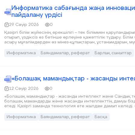
Информатика сабағында жаңа инновац
пайдалану үрдісі
29 Сәуір 2026
0
Қазіргі білім жүйесінің ерекшілігі – тек біліммен қаруландыр
отырып, үздіксіз өз бетінше өрлеуіне қажеттілік тудыру. Бiл
асыру мұғалiмдерден өз мінез-құлықтарын, ұстанымдарын, мүмк
Информатика
Баяндамалар, реферат
Барлық сыныптар
«Болашақ мамандықтар - жасанды инте
12 Сәуір 2026
0
«Болашақ мамандықтар - жасанды интеллект және Сандық те
болашақ мамандарды және жасанды интеллекттің дамуы біздердің кәсіби жолдарымызға тікелей әсер
етеді. Қазіргі заманда технология өте жылдам дамып келеді
технологиялар қоғам өмірінің барлық саласына үлкен өзгеріс енгізуде. Соның ішінде «Сандық техника»
мамандығында оқитын студенттер, болашақтың ең қажетті ма
Информатика
Баяндамалар, реферат
Басқа