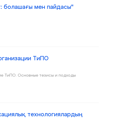
: болашағы мен пайдасы"
рганизации ТиПО
ме ТиПО. Основные тезисы и подходы
икациялық технологиялардың