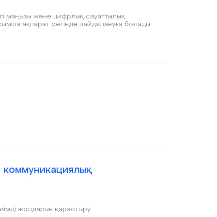
дегі маңызы және цифрлық сауаттылық
ымша ақпарат ретінде пайдалануға болады.
қ коммуникациялық
иімді жолдарын қарастыру