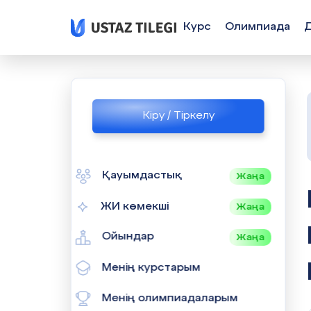
Курс
Олимпиада
Кіру / Тіркелу
Қауымдастық
Жаңа
ИНФОРМА
ЖИ көмекші
Жаңа
Ойындар
Жаңа
Менің курстарым
Менің олимпиадаларым