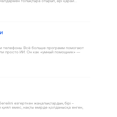
риалдармен толықтыра отырып, әрі қарай
н, жаңа сабақты түсіндіруге және тест
и
 и телефоны. Всё больше программ помогают
үбегейлі өзгерткен жаңалықтардың бірі –
ыми қиял емес, нақты өмірде қолданысқа енген,