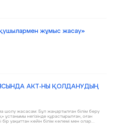
оқушылармен жұмыс жасау»
АЯСЫНДА АКТ-НЫ ҚОЛДАНУДЫҢ
Бұл жаңартылған білім беру
 ұстанымы негізінде құрастырылған, оған
лім көлемі мен олар
көбейту арқылы қайта қарастырылады.