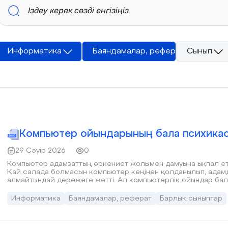
Информатика
Баяндамалар, реферат
Сынып
Компьютер ойындарының бала психикас
29 Сәуір 2026
0
Компьютер адамзаттың өркениет жолымен дамуына ықпал етет
Қай салада болмасын компьютер кеңінен қолданылып, адамда
алмайтындай дәрежеге жетті. Ал компьютерлік ойындар ба
біріне айналып, оған деген тәуелділігі күннен- күнге артып 
құмар ойындарын психиканың бұзылуына әкеліп соқтыратын, 
Информатика
Баяндамалар, реферат
Барлық сыныптар
енгізді.