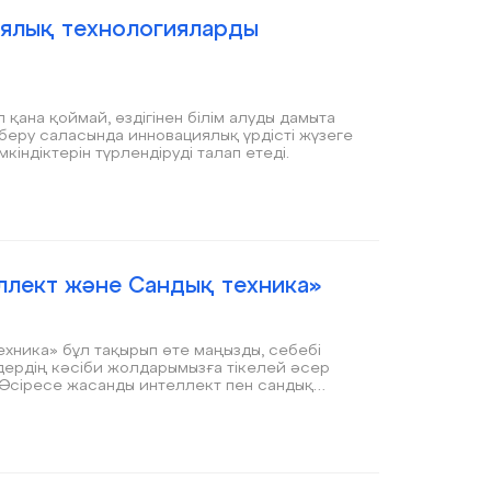
иялық технологияларды
ып қана қоймай, өздігінен білім алуды дамыта
iм беру саласында инновациялық үрдiстi жүзеге
індіктерін түрлендiрудi талап eтедi.
ллект және Сандық техника»
хника» бұл тақырып өте маңызды, себебі
. Әсіресе жасанды интеллект пен сандық
мандарының бірі.