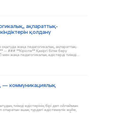
огикалық, ақпараттық-
кіндіктерін қолдану
беру
 мен жаңа педагогикалық әдістерді тиімді
імінің алдында тек теорияны меңгерту ғана
огикалық ойлау қабілетін, шығармашылық
не бағдарламалық құралдардың жиынтығы.
* Мультимедиялық сабақтар * Электронды
қ — коммуникациялық
дың тиімді әдістерінің бірі деп ойлаймын.
 отыратын ашық түрдегі әдістемелік жүйе,