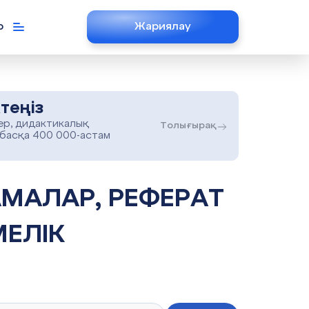
р
Жариялау
теңіз
ер, дидактикалық
Толығырақ
 басқа 400 000-астам
ЕЛІК