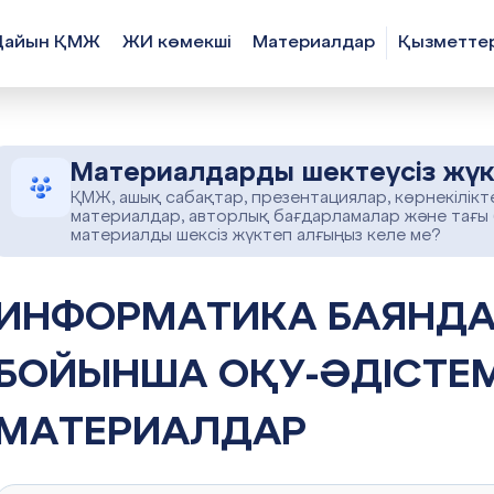
Дайын ҚМЖ
ЖИ көмекші
Материалдар
Қызметте
Материалдарды шектеусіз жүк
ҚМЖ, ашық сабақтар, презентациялар, көрнекілікт
материалдар, авторлық бағдарламалар және тағы
материалды шексіз жүктеп алғыңыз келе ме?
ТИКА БАЯНДАМАЛАР, РЕФЕРАТ
БОЙЫНША ОҚУ-ӘДІСТЕМ
МАТЕРИАЛДАР