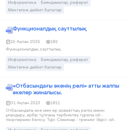
Информатика
Баяндамалар, реферат
Мектепке дейінгі балалар
Функционалдық сауттылық
26 Ақпан 2025
182
Функционалдық сауттылық
Информатика
Баяндамалар, реферат
Мектепке дейінгі балалар
«Отбасындағы әкенің рөлі» атты жалпы
әкелер жиналысы.
01 Ақпан 2023
1811
Отбасындағы әке мен ер азаматтың рөлің мәнін
ұғындыру, әрбір тұлғаны тәрбиелеу туралы ой -
пікірлермен бөлісу. Түрі: Семинар - тренинг Әдісі: ой
қозғау, пікірталас