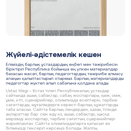
Жүйелі-әдістемелік кешен
Еліміздің барлық ұстаздардың еңбегі мен тәжірибесін
біріктіріп Республика бойынша ең үлкен материалдар
базасын жасап, барлық педагогтардың тәжірибе алмасу
алаңын қалыптастырып отырмыз. Барлық материалдарды
педагогтар жүктеп алып сабағына қолдана алады
Ustaz tilegi – Ұстаз тілегі Республикалық ұстаздар
сайтында ашық сабақтар, сабақ жоспарлары, қмж, омж,
ұмж, ктп, сценарийлер, олимпиада есептерін, тәрбие
сағаттарды, мұғалімдерге керекті барлық құжаттарды
таба аласыз. Сайтта барлық пәндерден, қазақ тілінде
ақпараттар бар. смк еду кз, ашық сабақтар, қысқа
мерзімді жоспарлар, тәрбие сағаттың сцеранийлері
жарияланған. Сайтта олимпиадаларға қатысып өз
біліміңізді тексеріп көрсеңіз болады. Жалпы,