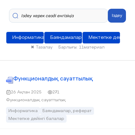
Іздеу
Информатика
Баяндамалар, реферат
Мектепке дейінгі б
✖
Тазалау
Барлығы:
11
материал
Функционалдық сауаттылық
26 Ақпан 2025
271
Функционалдық сауаттылық
Информатика
Баяндамалар, реферат
Мектепке дейінгі балалар