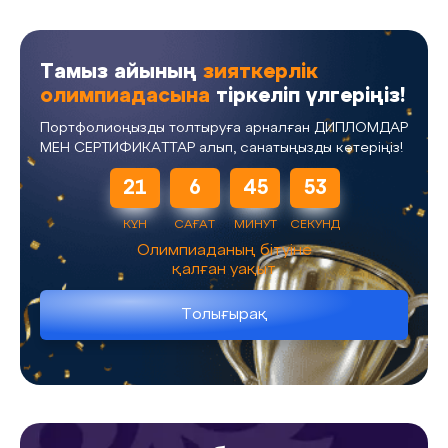
Тамыз айының
зияткерлік
олимпиадасына
тіркеліп үлгеріңіз!
Портфолиоңызды толтыруға арналған ДИПЛОМДАР
МЕН СЕРТИФИКАТТАР алып, санатыңызды көтеріңіз!
21
6
45
52
КҮН
САҒАТ
МИНУТ
СЕКУНД
Олимпиаданың бітуіне
қалған уақыт
Толығырақ