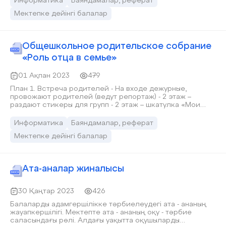
Информатика
Баяндамалар, реферат
Мектепке дейінгі балалар
Общешкольное родительское собрание
«Роль отца в семье»
01 Ақпан 2023
479
План 1. Встреча родителей - На входе дежурные,
провожают родителей (ведут репортаж) - 2 этаж –
раздают стикеры для групп - 2 этаж – шкатулка «Мои
качества» (3 шт). 2. Передача Звучит музыка из передачи
«Вечерний Ургант» Вступительное слово 3. Репортаж
Информатика
Баяндамалар, реферат
Видео с учащимися школы. 4. Слово директора школы 5.
Мектепке дейінгі балалар
Коучинг Вступительное слово (с сопровождением
слайдов) Разминка «Общение детей и родителей в
лицах» Работа в группах (5 групп) с музыкальным
сопровождением 6. Обобщение по коучингу
Ата-аналар жиналысы
(выступление групп) 7. Просмотр социального ролика
«Папы» 8. Рефлексия Репортаж с папами «Ожидания от
родительского собрания» 9. Заключение
30 Қаңтар 2023
426
Балаларды адамгершілікке тәрбиелеудегі ата - ананың
жауапкершілігі. Мектепте ата - ананың оқу - тәрбие
саласындағы рөлі. Алдағы уақытта оқушыларды