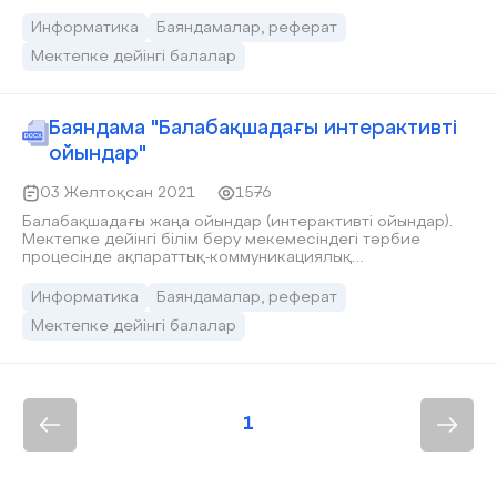
тәрбиелеуде мұғалім мен ата - ананың бірігіп жұмыс
жасауы.
Информатика
Баяндамалар, реферат
Мектепке дейінгі балалар
Баяндама "Балабақшадағы интерактивті
ойындар"
03 Желтоқсан 2021
1576
Балабақшадағы жаңа ойындар (интерактивті ойындар).
Мектепке дейінгі білім беру мекемесіндегі тәрбие
процесінде ақпараттық-коммуникациялық
технологиялардың (акт) қатысуы — отандық мектепке
дейінгі педагогикадағы жаңа және өзекті бағыттардың
Информатика
Баяндамалар, реферат
бірі.
Мектепке дейінгі балалар
1