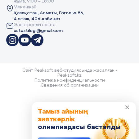
жұма, 9:00 – 18:00
Мекенжай:
Қазақстан, Алматы, Гоголья 86,
4 этаж, 406-кабинет
Электронды пошта
ustaztilegi@gmail.com
Сайт Peaksoft веб-студиясында жасалған -
Peaksoft.kz
Политика конфиденциальности
Сведения об организации
Тамыз айының
зияткерлік
олимпиадасы басталды