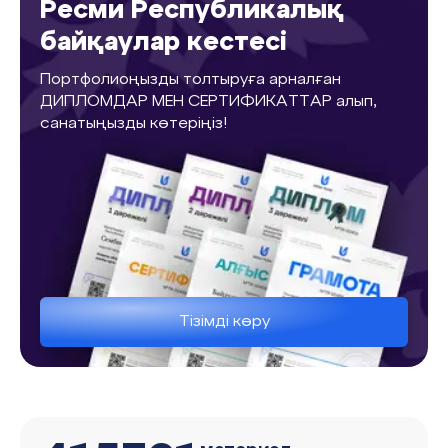
Ресми Республикалық
байқаулар кестесі
Портфолиоңызды толтыруға арналған
ДИПЛОМДАР МЕН СЕРТИФИКАТТАР алып,
санатыңызды көтеріңіз!
Тізімді көру