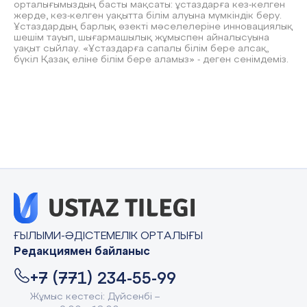
орталығымыздың басты мақсаты: ұстаздарға кез-келген
жерде, кез-келген уақытта білім алуына мүмкіндік беру.
Ұстаздардың барлық өзекті мәселелеріне инновациялық
шешім тауып, шығармашылық жұмыспен айналысуына
уақыт сыйлау. «Ұстаздарға сапалы білім бере алсақ,
бүкіл Қазақ еліне білім бере аламыз» - деген сенімдеміз.
ҒЫЛЫМИ-ӘДІСТЕМЕЛІК ОРТАЛЫҒЫ
Редакциямен байланыс
+7 (771) 234-55-99
Жұмыс кестесі: Дүйсенбі –