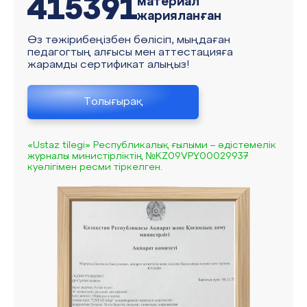
415391
материал
жарияланған
Өз тәжірибеңізбен бөлісіп, мыңдаған
педагогтың алғысы мен аттестацияға
жарамды сертификат алыңыз!
Толығырақ
«Ustaz tilegi» Республикалық ғылыми – әдістемелік
журналы министірліктің №KZ09VPY00029937
куәлігімен ресми тіркелген.