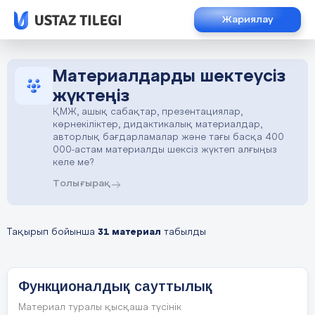
Жариялау
Материалдарды шектеусіз
жүктеңіз
ҚМЖ, ашық сабақтар, презентациялар,
көрнекіліктер, дидактикалық материалдар,
авторлық бағдарламалар және тағы басқа 400
000-астам материалды шексіз жүктеп алғыңыз
келе ме?
Толығырақ
Тақырып бойынша
31 материал
табылды
Функционалдық сауттылық
Материал туралы қысқаша түсінік