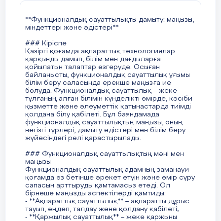
әртүрлі өмірлік жағдайларды модельдеуге және
оларды шешуге үйренеді. Бұл олардың
**Функционалдық сауаттылықты дамыту: маңызы,
коммуникативтік және басқарушылық
міндеттері және әдістері**
дағдыларын жетілдіреді.
### Кіріспе
#### 4. **Ақпараттық-коммуникациялық
Қазіргі қоғамда ақпараттық технологиялар
технологияларды (АКТ) пайдалану**
қарқынды дамып, білім мен дағдыларға
Қазіргі таңда сандық технологиялар
қойылатын талаптар өзгеруде. Осыған
функционалдық сауаттылықтың маңызды бөлігі
байланысты, функционалдық сауаттылық ұғымы
болып табылады. Оқушыларға интернет-
білім беру саласында ерекше маңызға ие
ресурстарды қолдануды, электрондық
болуда. Функционалдық сауаттылық – жеке
оқулықтармен жұмыс істеуді, онлайн курстардан
тұлғаның алған білімін күнделікті өмірде, кәсіби
білім алуды үйрету маңызды.
қызметте және әлеуметтік қатынастарда тиімді
қолдана білу қабілеті. Бұл баяндамада
#### 5. **Пәнаралық байланыс**
функционалдық сауаттылықтың маңызы, оның
Функционалдық сауаттылықты дамыту үшін
негізгі түрлері, дамыту әдістері мен білім беру
әртүрлі пәндер бойынша интеграцияланған
жүйесіндегі рөлі қарастырылады.
сабақтар өткізу қажет. Мысалы, математика
сабақтарында қаржылық сауаттылық
### Функционалдық сауаттылықтың мәні мен
элементтерін қосу немесе тарих сабақтарында
маңызы
құқықтық сауаттылықты дамытуға назар аудару.
Функционалдық сауаттылық адамның заманауи
қоғамда өз бетінше әрекет етуін және өмір сүру
#### 6. **Жеке оқыту әдістері**
сапасын арттыруды қамтамасыз етеді. Ол
Әр оқушының қабілеті мен қажеттілігіне қарай
бірнеше маңызды аспектілерді қамтиды:
оқыту тәсілдерін бейімдеу – функционалдық
- **Ақпараттық сауаттылық** – ақпаратты дұрыс
сауаттылықты дамытудағы маңызды бағыттардың
тауып, өңдеп, талдау және қолдану қабілеті;
бірі. Бұл тәсіл арқылы оқушылар өздеріне
- **Қаржылық сауаттылық** – жеке қаржыны
ыңғайлы білім алу жолдарын таңдап, өз бетінше