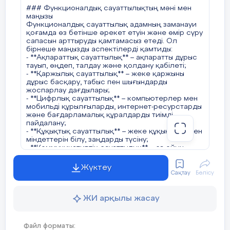
сабақтарында қаржылық сауаттылық
### Функционалдық сауаттылықтың мәні мен
элементтерін қосу немесе тарих сабақтарында
маңызы
құқықтық сауаттылықты дамытуға назар аудару.
Функционалдық сауаттылық адамның заманауи
қоғамда өз бетінше әрекет етуін және өмір сүру
#### 6. **Жеке оқыту әдістері**
сапасын арттыруды қамтамасыз етеді. Ол
Әр оқушының қабілеті мен қажеттілігіне қарай
бірнеше маңызды аспектілерді қамтиды:
оқыту тәсілдерін бейімдеу – функционалдық
- **Ақпараттық сауаттылық** – ақпаратты дұрыс
сауаттылықты дамытудағы маңызды бағыттардың
тауып, өңдеп, талдау және қолдану қабілеті;
бірі. Бұл тәсіл арқылы оқушылар өздеріне
- **Қаржылық сауаттылық** – жеке қаржыны
ыңғайлы білім алу жолдарын таңдап, өз бетінше
дұрыс басқару, табыс пен шығындарды
оқуға бейімделеді.
жоспарлау дағдылары;
- **Цифрлық сауаттылық** – компьютерлер мен
### Білім беру жүйесіндегі рөлі
мобильді құрылғыларды, интернет-ресурстарды
Функционалдық сауаттылық – мектеп
және бағдарламалық құралдарды тиімді
бағдарламасының ажырамас бөлігіне айналуы
пайдалану;
тиіс. Қазақстанда бұл бағытта бірнеше маңызды
- **Құқықтық сауаттылық** – жеке құқықтары мен
реформалар жүзеге асырылуда:
міндеттерін білу, заңдарды түсіну;
- **Жаңартылған білім беру мазмұны** –
- **Коммуникативтік сауаттылық** – өз ойын
оқушылардың өмірлік дағдыларын дамытуға
ашық, нақты жеткізу, пікірталас жүргізу және
бағытталған жаңа әдістемелер енгізілуде.
келіссөздерге қатысу қабілеті.
Жүктеу
- **PISA, TIMSS, PIRLS халықаралық зерттеулеріне
Сақтау
Бөлісу
қатысу** – қазақстандық оқушылардың
### Функционалдық сауаттылықты дамытудың
функционалдық сауаттылық деңгейін
негізгі міндеттері
халықаралық стандарттармен салыстырып
Функционалдық сауаттылықты дамыту
ЖИ арқылы жасау
бағалау.
төмендегідей міндеттерді шешуді көздейді:
- **Мұғалімдердің біліктілігін арттыру** –
1. **Оқушылардың өмірлік қажеттіліктеріне сай
педагогтар заманауи оқыту технологияларын
білім беру** – білім беру бағдарламалары
меңгеріп, функционалдық сауаттылықты дамыту
Файл форматы: