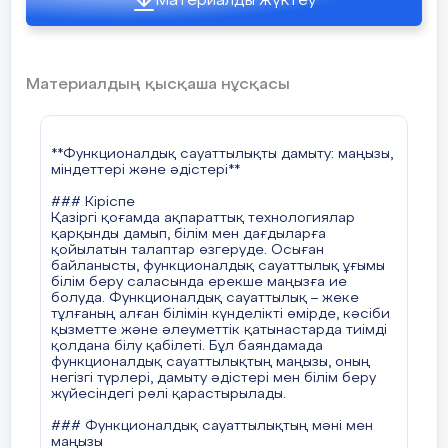
талдауға, себеп-салдарлық байланыстарды
Материалды жүктеу
анықтауға және шешім қабылдауға үйретеді.
Мұғалім оқушыларға белгілі бір мәселені
ұсынып, оны зерттеп, шешім табуға бағыттайды.
#### 3. **Ойын технологиялары**
Материалдың қысқаша нұсқасы
Рөлдік ойындар, іскерлік ойындар,
симуляциялық ойындар арқылы оқушылар
әртүрлі өмірлік жағдайларды модельдеуге және
оларды шешуге үйренеді. Бұл олардың
**Функционалдық сауаттылықты дамыту: маңызы,
коммуникативтік және басқарушылық
міндеттері және әдістері**
дағдыларын жетілдіреді.
### Кіріспе
#### 4. **Ақпараттық-коммуникациялық
Қазіргі қоғамда ақпараттық технологиялар
технологияларды (АКТ) пайдалану**
қарқынды дамып, білім мен дағдыларға
Қазіргі таңда сандық технологиялар
қойылатын талаптар өзгеруде. Осыған
функционалдық сауаттылықтың маңызды бөлігі
байланысты, функционалдық сауаттылық ұғымы
болып табылады. Оқушыларға интернет-
білім беру саласында ерекше маңызға ие
ресурстарды қолдануды, электрондық
болуда. Функционалдық сауаттылық – жеке
оқулықтармен жұмыс істеуді, онлайн курстардан
тұлғаның алған білімін күнделікті өмірде, кәсіби
білім алуды үйрету маңызды.
қызметте және әлеуметтік қатынастарда тиімді
қолдана білу қабілеті. Бұл баяндамада
#### 5. **Пәнаралық байланыс**
функционалдық сауаттылықтың маңызы, оның
Функционалдық сауаттылықты дамыту үшін
негізгі түрлері, дамыту әдістері мен білім беру
әртүрлі пәндер бойынша интеграцияланған
жүйесіндегі рөлі қарастырылады.
сабақтар өткізу қажет. Мысалы, математика
сабақтарында қаржылық сауаттылық
### Функционалдық сауаттылықтың мәні мен
элементтерін қосу немесе тарих сабақтарында
маңызы