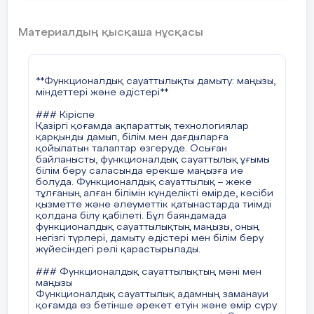
ұсынып, оны зерттеп, шешім табуға бағыттайды.
#### 3. **Ойын технологиялары**
Материалдың қысқаша нұсқасы
Рөлдік ойындар, іскерлік ойындар,
симуляциялық ойындар арқылы оқушылар
әртүрлі өмірлік жағдайларды модельдеуге және
оларды шешуге үйренеді. Бұл олардың
**Функционалдық сауаттылықты дамыту: маңызы,
коммуникативтік және басқарушылық
міндеттері және әдістері**
дағдыларын жетілдіреді.
### Кіріспе
#### 4. **Ақпараттық-коммуникациялық
Қазіргі қоғамда ақпараттық технологиялар
технологияларды (АКТ) пайдалану**
қарқынды дамып, білім мен дағдыларға
Қазіргі таңда сандық технологиялар
қойылатын талаптар өзгеруде. Осыған
функционалдық сауаттылықтың маңызды бөлігі
байланысты, функционалдық сауаттылық ұғымы
болып табылады. Оқушыларға интернет-
білім беру саласында ерекше маңызға ие
ресурстарды қолдануды, электрондық
болуда. Функционалдық сауаттылық – жеке
оқулықтармен жұмыс істеуді, онлайн курстардан
тұлғаның алған білімін күнделікті өмірде, кәсіби
білім алуды үйрету маңызды.
қызметте және әлеуметтік қатынастарда тиімді
қолдана білу қабілеті. Бұл баяндамада
#### 5. **Пәнаралық байланыс**
функционалдық сауаттылықтың маңызы, оның
Функционалдық сауаттылықты дамыту үшін
негізгі түрлері, дамыту әдістері мен білім беру
әртүрлі пәндер бойынша интеграцияланған
жүйесіндегі рөлі қарастырылады.
сабақтар өткізу қажет. Мысалы, математика
сабақтарында қаржылық сауаттылық
### Функционалдық сауаттылықтың мәні мен
элементтерін қосу немесе тарих сабақтарында
маңызы
құқықтық сауаттылықты дамытуға назар аудару.
Функционалдық сауаттылық адамның заманауи
қоғамда өз бетінше әрекет етуін және өмір сүру
#### 6. **Жеке оқыту әдістері**