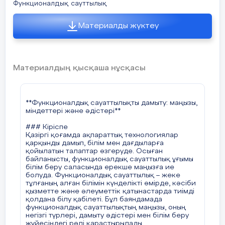
Функционалдық сауттылық
Материалды жүктеу
Материалдың қысқаша нұсқасы
**Функционалдық сауаттылықты дамыту: маңызы,
міндеттері және әдістері**
### Кіріспе
Қазіргі қоғамда ақпараттық технологиялар
қарқынды дамып, білім мен дағдыларға
қойылатын талаптар өзгеруде. Осыған
байланысты, функционалдық сауаттылық ұғымы
білім беру саласында ерекше маңызға ие
болуда. Функционалдық сауаттылық – жеке
тұлғаның алған білімін күнделікті өмірде, кәсіби
қызметте және әлеуметтік қатынастарда тиімді
қолдана білу қабілеті. Бұл баяндамада
функционалдық сауаттылықтың маңызы, оның
негізгі түрлері, дамыту әдістері мен білім беру
жүйесіндегі рөлі қарастырылады.