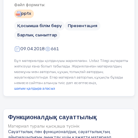
Файл форматы:
Функционалдық сауаттылық – адамның сыртқы
pptx
ортамен қарым-қатынасқа түсе алу қабілеті және
сол ортаға барынша тез бейімделе алуы мен
қарым- қатынас жасай алу деңгейінің көрсеткіші.
Қосымша білім беру
Презентация
Олай болса, функционалдық сауаттылық
тұлғаның белгілі бір мәдени ортада өмір сүруі
Барлық сыныптар
үшін қажетті деп саналатын және оның әлеуметтік
қарым- қатынас жасауын қамтамасыз ететін білім,
білік, дағдылардың жиынтығынан құралады
09.04.2018
661
Бұл материалды қолданушы жариялаған. Ustaz Tilegi ақпаратты
жеткізуші ғана болып табылады. Жарияланған материалдың
4 слайд
мазмұны мен авторлық құқық толықтай автордың
жауапкершілігінде. Егер материал авторлық құқықты бұзады
немесе сайттан алынуы тиіс деп есептесеңіз,
шағым қалдыра аласыз
«БІЛІМ БЕРУ ТЕК ҚАНА ОҚЫТУМЕН ҒАНА
ШЕКТЕЛМЕЙ, ОНЫ КЕРIСIНШЕ, ӘЛЕУМЕТТ IК
АДАПТАЦИЯ ПРОЦЕСІНЕ БЕЙIМДЕУ ҚАЖЕТ»
Н.Ә.НАЗАРБАЕВ
5 слайд
Функционалдық сауаттылық
МҰНДАҒЫ БАСШЫЛЫҚҚА АЛЫНАТЫН САПАЛАР
Материал туралы қысқаша түсінік
-өмір бойы білім алуға дайын тұру өз кәсібін
Сауаттылық пен функционалдық сауаттылықтың
дұрыс таңдай алу шешім қабылдай алу
айырмашылығын анықтау үшін қажетти материал