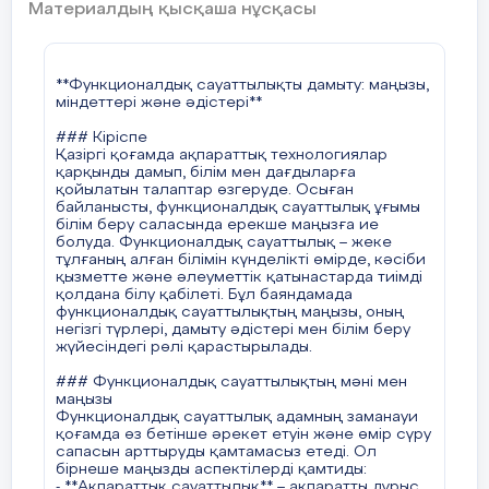
#### 3. **Ойын технологиялары**
Материалдың қысқаша нұсқасы
Рөлдік ойындар, іскерлік ойындар,
симуляциялық ойындар арқылы оқушылар
әртүрлі өмірлік жағдайларды модельдеуге және
оларды шешуге үйренеді. Бұл олардың
**Функционалдық сауаттылықты дамыту: маңызы,
коммуникативтік және басқарушылық
міндеттері және әдістері**
дағдыларын жетілдіреді.
### Кіріспе
#### 4. **Ақпараттық-коммуникациялық
Қазіргі қоғамда ақпараттық технологиялар
технологияларды (АКТ) пайдалану**
қарқынды дамып, білім мен дағдыларға
Қазіргі таңда сандық технологиялар
қойылатын талаптар өзгеруде. Осыған
функционалдық сауаттылықтың маңызды бөлігі
байланысты, функционалдық сауаттылық ұғымы
болып табылады. Оқушыларға интернет-
білім беру саласында ерекше маңызға ие
ресурстарды қолдануды, электрондық
болуда. Функционалдық сауаттылық – жеке
оқулықтармен жұмыс істеуді, онлайн курстардан
тұлғаның алған білімін күнделікті өмірде, кәсіби
білім алуды үйрету маңызды.
қызметте және әлеуметтік қатынастарда тиімді
қолдана білу қабілеті. Бұл баяндамада
#### 5. **Пәнаралық байланыс**
функционалдық сауаттылықтың маңызы, оның
Функционалдық сауаттылықты дамыту үшін
негізгі түрлері, дамыту әдістері мен білім беру
әртүрлі пәндер бойынша интеграцияланған
жүйесіндегі рөлі қарастырылады.
сабақтар өткізу қажет. Мысалы, математика
сабақтарында қаржылық сауаттылық
### Функционалдық сауаттылықтың мәні мен
элементтерін қосу немесе тарих сабақтарында
маңызы
құқықтық сауаттылықты дамытуға назар аудару.
Функционалдық сауаттылық адамның заманауи
қоғамда өз бетінше әрекет етуін және өмір сүру
#### 6. **Жеке оқыту әдістері**
сапасын арттыруды қамтамасыз етеді. Ол
Әр оқушының қабілеті мен қажеттілігіне қарай
бірнеше маңызды аспектілерді қамтиды:
оқыту тәсілдерін бейімдеу – функционалдық
- **Ақпараттық сауаттылық** – ақпаратты дұрыс