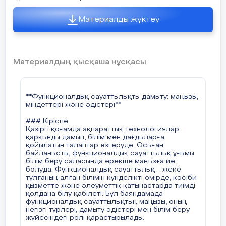
#### 2. **Проблемалық оқыту әдісі**
Бұл әдіс оқушыларды күрделі мәселелерді
талдауға, себеп-салдарлық байланыстарды
Материалды жүктеу
анықтауға және шешім қабылдауға үйретеді.
Мұғалім оқушыларға белгілі бір мәселені
ұсынып, оны зерттеп, шешім табуға бағыттайды.
#### 3. **Ойын технологиялары**
Материалдың қысқаша нұсқасы
Рөлдік ойындар, іскерлік ойындар,
симуляциялық ойындар арқылы оқушылар
әртүрлі өмірлік жағдайларды модельдеуге және
оларды шешуге үйренеді. Бұл олардың
**Функционалдық сауаттылықты дамыту: маңызы,
коммуникативтік және басқарушылық
міндеттері және әдістері**
дағдыларын жетілдіреді.
### Кіріспе
#### 4. **Ақпараттық-коммуникациялық
Қазіргі қоғамда ақпараттық технологиялар
технологияларды (АКТ) пайдалану**
қарқынды дамып, білім мен дағдыларға
Қазіргі таңда сандық технологиялар
қойылатын талаптар өзгеруде. Осыған
функционалдық сауаттылықтың маңызды бөлігі
байланысты, функционалдық сауаттылық ұғымы
болып табылады. Оқушыларға интернет-
білім беру саласында ерекше маңызға ие
ресурстарды қолдануды, электрондық
болуда. Функционалдық сауаттылық – жеке
оқулықтармен жұмыс істеуді, онлайн курстардан
тұлғаның алған білімін күнделікті өмірде, кәсіби
білім алуды үйрету маңызды.
қызметте және әлеуметтік қатынастарда тиімді
қолдана білу қабілеті. Бұл баяндамада
#### 5. **Пәнаралық байланыс**
функционалдық сауаттылықтың маңызы, оның
Функционалдық сауаттылықты дамыту үшін
негізгі түрлері, дамыту әдістері мен білім беру
әртүрлі пәндер бойынша интеграцияланған
жүйесіндегі рөлі қарастырылады.
сабақтар өткізу қажет. Мысалы, математика