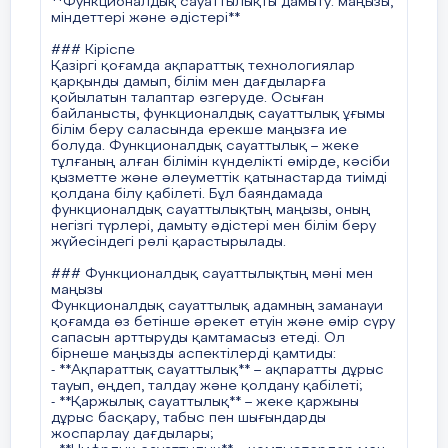
**Функционалдық сауаттылықты дамыту: маңызы,
коммуникативтік және басқарушылық
міндеттері және әдістері**
дағдыларын жетілдіреді.
### Кіріспе
#### 4. **Ақпараттық-коммуникациялық
Қазіргі қоғамда ақпараттық технологиялар
технологияларды (АКТ) пайдалану**
қарқынды дамып, білім мен дағдыларға
Қазіргі таңда сандық технологиялар
қойылатын талаптар өзгеруде. Осыған
функционалдық сауаттылықтың маңызды бөлігі
байланысты, функционалдық сауаттылық ұғымы
болып табылады. Оқушыларға интернет-
білім беру саласында ерекше маңызға ие
ресурстарды қолдануды, электрондық
болуда. Функционалдық сауаттылық – жеке
оқулықтармен жұмыс істеуді, онлайн курстардан
тұлғаның алған білімін күнделікті өмірде, кәсіби
білім алуды үйрету маңызды.
қызметте және әлеуметтік қатынастарда тиімді
қолдана білу қабілеті. Бұл баяндамада
#### 5. **Пәнаралық байланыс**
функционалдық сауаттылықтың маңызы, оның
Функционалдық сауаттылықты дамыту үшін
негізгі түрлері, дамыту әдістері мен білім беру
әртүрлі пәндер бойынша интеграцияланған
жүйесіндегі рөлі қарастырылады.
сабақтар өткізу қажет. Мысалы, математика
сабақтарында қаржылық сауаттылық
### Функционалдық сауаттылықтың мәні мен
элементтерін қосу немесе тарих сабақтарында
маңызы
құқықтық сауаттылықты дамытуға назар аудару.
Функционалдық сауаттылық адамның заманауи
қоғамда өз бетінше әрекет етуін және өмір сүру
#### 6. **Жеке оқыту әдістері**
сапасын арттыруды қамтамасыз етеді. Ол
Әр оқушының қабілеті мен қажеттілігіне қарай
бірнеше маңызды аспектілерді қамтиды:
оқыту тәсілдерін бейімдеу – функционалдық
- **Ақпараттық сауаттылық** – ақпаратты дұрыс
сауаттылықты дамытудағы маңызды бағыттардың
тауып, өңдеп, талдау және қолдану қабілеті;
бірі. Бұл тәсіл арқылы оқушылар өздеріне
- **Қаржылық сауаттылық** – жеке қаржыны
ыңғайлы білім алу жолдарын таңдап, өз бетінше
дұрыс басқару, табыс пен шығындарды
оқуға бейімделеді.
жоспарлау дағдылары;