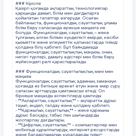
### Кіріспе
#### 4. **Ақпараттық-коммуникациялық
Қазіргі қоғамда ақпараттық технологиялар
технологияларды (АКТ) пайдалану**
қарқынды дамып, білім мен дағдыларға
Қазіргі таңда сандық технологиялар
қойылатын талаптар өзгеруде. Осыған
функционалдық сауаттылықтың маңызды бөлігі
байланысты, функционалдық сауаттылық ұғымы
болып табылады. Оқушыларға интернет-
білім беру саласында ерекше маңызға ие
ресурстарды қолдануды, электрондық
болуда. Функционалдық сауаттылық – жеке
оқулықтармен жұмыс істеуді, онлайн курстардан
тұлғаның алған білімін күнделікті өмірде, кәсіби
білім алуды үйрету маңызды.
қызметте және әлеуметтік қатынастарда тиімді
қолдана білу қабілеті. Бұл баяндамада
#### 5. **Пәнаралық байланыс**
функционалдық сауаттылықтың маңызы, оның
Функционалдық сауаттылықты дамыту үшін
негізгі түрлері, дамыту әдістері мен білім беру
әртүрлі пәндер бойынша интеграцияланған
жүйесіндегі рөлі қарастырылады.
сабақтар өткізу қажет. Мысалы, математика
сабақтарында қаржылық сауаттылық
### Функционалдық сауаттылықтың мәні мен
элементтерін қосу немесе тарих сабақтарында
маңызы
құқықтық сауаттылықты дамытуға назар аудару.
Функционалдық сауаттылық адамның заманауи
қоғамда өз бетінше әрекет етуін және өмір сүру
#### 6. **Жеке оқыту әдістері**
сапасын арттыруды қамтамасыз етеді. Ол
Әр оқушының қабілеті мен қажеттілігіне қарай
бірнеше маңызды аспектілерді қамтиды:
оқыту тәсілдерін бейімдеу – функционалдық
- **Ақпараттық сауаттылық** – ақпаратты дұрыс
сауаттылықты дамытудағы маңызды бағыттардың
тауып, өңдеп, талдау және қолдану қабілеті;
бірі. Бұл тәсіл арқылы оқушылар өздеріне
- **Қаржылық сауаттылық** – жеке қаржыны
ыңғайлы білім алу жолдарын таңдап, өз бетінше
дұрыс басқару, табыс пен шығындарды
оқуға бейімделеді.
жоспарлау дағдылары;
- **Цифрлық сауаттылық** – компьютерлер мен
### Білім беру жүйесіндегі рөлі
мобильді құрылғыларды, интернет-ресурстарды
Функционалдық сауаттылық – мектеп
және бағдарламалық құралдарды тиімді