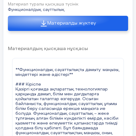
талдауға, себеп-салдарлық байланыстарды
Материал туралы қысқаша түсінік
анықтауға және шешім қабылдауға үйретеді.
Функционалдық сауттылық
Мұғалім оқушыларға белгілі бір мәселені
ұсынып, оны зерттеп, шешім табуға бағыттайды.
Материалды жүктеу
#### 3. **Ойын технологиялары**
Рөлдік ойындар, іскерлік ойындар,
симуляциялық ойындар арқылы оқушылар
әртүрлі өмірлік жағдайларды модельдеуге және
оларды шешуге үйренеді. Бұл олардың
Материалдың қысқаша нұсқасы
коммуникативтік және басқарушылық
дағдыларын жетілдіреді.
#### 4. **Ақпараттық-коммуникациялық
**Функционалдық сауаттылықты дамыту: маңызы,
технологияларды (АКТ) пайдалану**
міндеттері және әдістері**
Қазіргі таңда сандық технологиялар
функционалдық сауаттылықтың маңызды бөлігі
### Кіріспе
болып табылады. Оқушыларға интернет-
Қазіргі қоғамда ақпараттық технологиялар
ресурстарды қолдануды, электрондық
қарқынды дамып, білім мен дағдыларға
оқулықтармен жұмыс істеуді, онлайн курстардан
қойылатын талаптар өзгеруде. Осыған
білім алуды үйрету маңызды.
байланысты, функционалдық сауаттылық ұғымы
білім беру саласында ерекше маңызға ие
#### 5. **Пәнаралық байланыс**
болуда. Функционалдық сауаттылық – жеке
Функционалдық сауаттылықты дамыту үшін
тұлғаның алған білімін күнделікті өмірде, кәсіби
әртүрлі пәндер бойынша интеграцияланған
қызметте және әлеуметтік қатынастарда тиімді
сабақтар өткізу қажет. Мысалы, математика
қолдана білу қабілеті. Бұл баяндамада
сабақтарында қаржылық сауаттылық
функционалдық сауаттылықтың маңызы, оның
элементтерін қосу немесе тарих сабақтарында