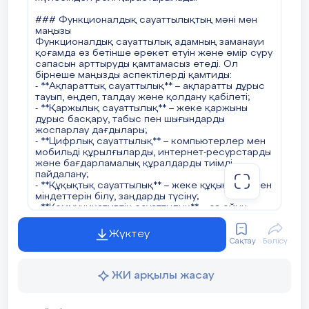
### Функционалдық сауаттылықтың мәні мен
маңызы
Функционалдық сауаттылық адамның заманауи
қоғамда өз бетінше әрекет етуін және өмір сүру
сапасын арттыруды қамтамасыз етеді. Ол
бірнеше маңызды аспектілерді қамтиды:
- **Ақпараттық сауаттылық** – ақпаратты дұрыс
тауып, өңдеп, талдау және қолдану қабілеті;
- **Қаржылық сауаттылық** – жеке қаржыны
дұрыс басқару, табыс пен шығындарды
жоспарлау дағдылары;
- **Цифрлық сауаттылық** – компьютерлер мен
мобильді құрылғыларды, интернет-ресурстарды
және бағдарламалық құралдарды тиімді
пайдалану;
- **Құқықтық сауаттылық** – жеке құқықтары мен
міндеттерін білу, заңдарды түсіну;
- **Коммуникативтік сауаттылық** – өз ойын
ашық, нақты жеткізу, пікірталас жүргізу және
келіссөздерге қатысу қабілеті.
Жүктеу
Сақтау
Бөлісу
### Функционалдық сауаттылықты дамытудың
негізгі міндеттері
Функционалдық сауаттылықты дамыту
ЖИ арқылы жасау
төмендегідей міндеттерді шешуді көздейді:
1. **Оқушылардың өмірлік қажеттіліктеріне сай
білім беру** – білім беру бағдарламалары