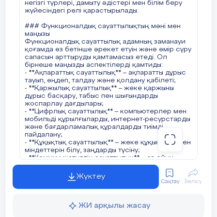
негізгі түрлері, дамыту әдістері мен білім беру
құқықтық сауаттылықты дамытуға назар аудару.
жүйесіндегі рөлі қарастырылады.
#### 6. **Жеке оқыту әдістері**
### Функционалдық сауаттылықтың мәні мен
Әр оқушының қабілеті мен қажеттілігіне қарай
маңызы
оқыту тәсілдерін бейімдеу – функционалдық
Функционалдық сауаттылық адамның заманауи
сауаттылықты дамытудағы маңызды бағыттардың
қоғамда өз бетінше әрекет етуін және өмір сүру
бірі. Бұл тәсіл арқылы оқушылар өздеріне
сапасын арттыруды қамтамасыз етеді. Ол
ыңғайлы білім алу жолдарын таңдап, өз бетінше
бірнеше маңызды аспектілерді қамтиды:
оқуға бейімделеді.
- **Ақпараттық сауаттылық** – ақпаратты дұрыс
тауып, өңдеп, талдау және қолдану қабілеті;
### Білім беру жүйесіндегі рөлі
- **Қаржылық сауаттылық** – жеке қаржыны
Функционалдық сауаттылық – мектеп
дұрыс басқару, табыс пен шығындарды
бағдарламасының ажырамас бөлігіне айналуы
жоспарлау дағдылары;
тиіс. Қазақстанда бұл бағытта бірнеше маңызды
- **Цифрлық сауаттылық** – компьютерлер мен
реформалар жүзеге асырылуда:
мобильді құрылғыларды, интернет-ресурстарды
- **Жаңартылған білім беру мазмұны** –
және бағдарламалық құралдарды тиімді
оқушылардың өмірлік дағдыларын дамытуға
пайдалану;
бағытталған жаңа әдістемелер енгізілуде.
- **Құқықтық сауаттылық** – жеке құқықтары мен
- **PISA, TIMSS, PIRLS халықаралық зерттеулеріне
міндеттерін білу, заңдарды түсіну;
қатысу** – қазақстандық оқушылардың
- **Коммуникативтік сауаттылық** – өз ойын
функционалдық сауаттылық деңгейін
ашық, нақты жеткізу, пікірталас жүргізу және
халықаралық стандарттармен салыстырып
келіссөздерге қатысу қабілеті.
Жүктеу
бағалау.
Сақтау
Бөлісу
- **Мұғалімдердің біліктілігін арттыру** –
### Функционалдық сауаттылықты дамытудың
педагогтар заманауи оқыту технологияларын
негізгі міндеттері
меңгеріп, функционалдық сауаттылықты дамыту
Функционалдық сауаттылықты дамыту
ЖИ арқылы жасау
әдістерін тиімді қолдана білуі тиіс.
төмендегідей міндеттерді шешуді көздейді: