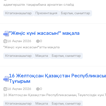
адамгершілік тақырыбына арналған слайд
Кітапханашылар
Презентация
Барлық сыныптар
"Жеңіс күні жасасын!" мақала
16 Ақпан 2026
0
"Жеңіс күні жасасын!"атты мақала
Кітапханашылар
Мақала
Барлық сыныптар
16 Желтоқсан Қазақстан Республикасыны
Тұғырым
16 Ақпан 2026
0
16 Желтоқсан Қазақстан Республикасының Тәуелсіздік күні.
Кітапханашылар
Мақала
Барлық сыныптар