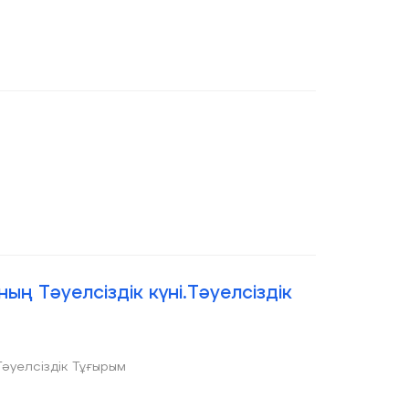
ң Тәуелсіздік күні.Тәуелсіздік
Тәуелсіздік Тұғырым