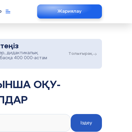
р
Жариялау
теңіз
ер, дидактикалық
Толығырақ
 басқа 400 000-астам
ЛДАР
Іздеу