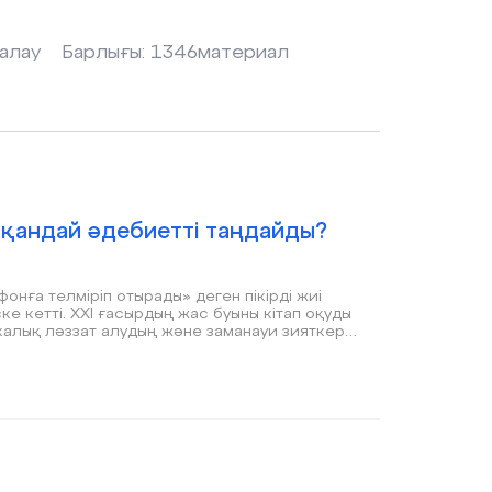
алау
Барлығы:
1346
материал
р қандай әдебиетті таңдайды?
онға телміріп отырады» деген пікірді жиі
ске кетті. ХХІ ғасырдың жас буыны кітап оқуды
икалық ләззат алудың және заманауи зияткер
п оқу — трендке, нақтырақ айтсақ, үлкен
ік желілердегі #BookTok, #Bookstagram
астардың кітап дүкендерін толтырып, түрлі
 Олай болса, қазіргі жастардың қандай
н талдап көрейік.