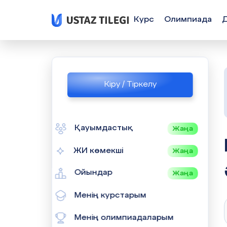
Курс
Олимпиада
Кіру / Тіркелу
Қауымдастық
Жаңа
КІТАПХ
ЖИ көмекші
Жаңа
Ойындар
Жаңа
Менің курстарым
Менің олимпиадаларым