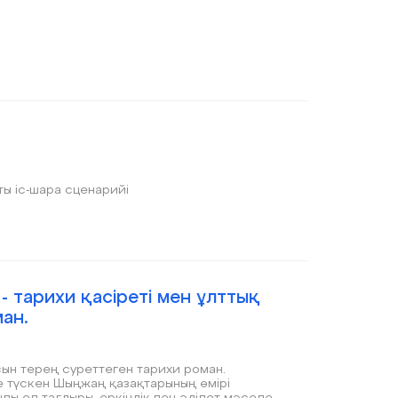
тты іс-шара сценарийі
 тарихи қасіреті мен ұлттық
ан.
сын терең суреттеген тарихи роман.
 түскен Шыңжаң қазақтарының өмірі
ы ел тағдыры, еркіндік пен әділет мәселесі