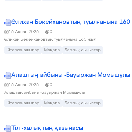
Әлихан Бөкейхановтың туылғанына 160
16 Ақпан 2026
0
Әлихан Бөкейхановтың туылғанына 160 жыл
Кітапханашылар
Мақала
Барлық сыныптар
Алаштың айбыны -Бауыржан Момышұлы
16 Ақпан 2026
0
Алаштың айбыны -Бауыржан Момышұлы
Кітапханашылар
Мақала
Барлық сыныптар
Тіл -халықтың қазынасы