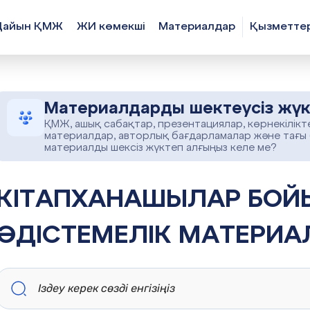
Дайын ҚМЖ
ЖИ көмекші
Материалдар
Қызметте
Материалдарды шектеусіз жүк
ҚМЖ, ашық сабақтар, презентациялар, көрнекілікт
материалдар, авторлық бағдарламалар және тағы
материалды шексіз жүктеп алғыңыз келе ме?
АНАШЫЛАР БОЙЫНША ОҚУ-
ӘДІСТЕМЕЛІК МАТЕРИА