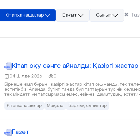
✖
Таз
Кітапханашылар
Бағыт
Сынып
Кітап оқу сәнге айналды: Қазіргі жаста
04 Шілде 2026
0
Бірнеше жыл бұрын «қазіргі жастар кітап оқымайды, тек телеф
еститінбіз. Алайда, бүгінгі таңда бұл таптаурын түсінік келме
тек міндетті үй тапсырмасы емес, өзін-өзі дамытудың, эстет
тұлғаға айналудың басты құралы ретінде көреді. Бүгінде кіта
сәнге айналды. Болашақ журналист ретінде мен де әлеуметт
Кітапханашылар
Мақала
Барлық сыныптар
парақшаларының үлкен танымалдылыққа ие болып жатқанын, ж
марафондар ұйымдастыратынын мақтанышпен бақылап жүрмін.
әдебиетті сүйіп оқитынын және бұл үрдістің сыры неде екені
Газет