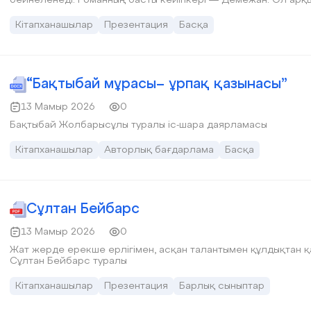
көтеріледі
Кітапханашылар
Презентация
Басқа
“Бақтыбай мұрасы– ұрпақ қазынасы”
13 Мамыр 2026
0
Бақтыбай Жолбарысұлы туралы іс-шара даярламасы
Кітапханашылар
Авторлық бағдарлама
Басқа
Сұлтан Бейбарс
13 Мамыр 2026
0
Жат жерде ерекше ерлігімен, асқан талантымен құлдықтан қ
Сұлтан Бейбарс туралы
Кітапханашылар
Презентация
Барлық сыныптар