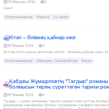
03 Маусым 2026
0
Газет
Кітапханашылар
Мақала
11 сынып
Кітап – білімнің қайнар көзі
28 Мамыр 2026
0
Ұлттық кітап күніне арналған «Кітап – білімнің қайнар көзі» а
Кітапханашылар
Ойындар, Сценарийлер
Басқа
Қабдеш Жұмаділовтің "Тағдыр" романы -
болмысын терең суреттеген тарихи ром
28 Мамыр 2026
0
Тағдыр — қазақ халқының тарихи қасіреті мен ұлттық болмы
Шығармада шекараның бөлінуі салдарынан тағдыры тәлкекке
бейнеленеді. Романның басты кейіпкері — Демежан. Ол арқыл