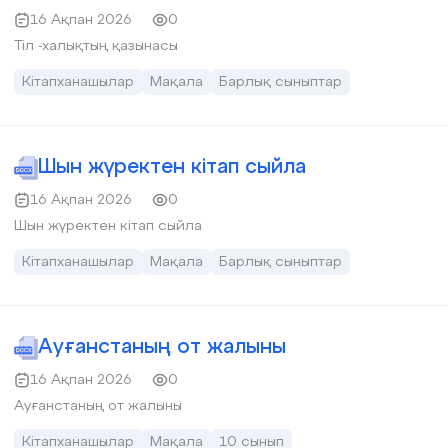
16 Ақпан 2026
0
Тіл -халықтың қазынасы
Кітапханашылар
Мақала
Барлық сыныптар
Шын жүректен кітап сыйла
16 Ақпан 2026
0
Шын жүректен кітап сыйла
Кітапханашылар
Мақала
Барлық сыныптар
Ауғанстаның от жалыны
16 Ақпан 2026
0
Ауғанстаның от жалыны
Кітапханашылар
Мақала
10 сынып