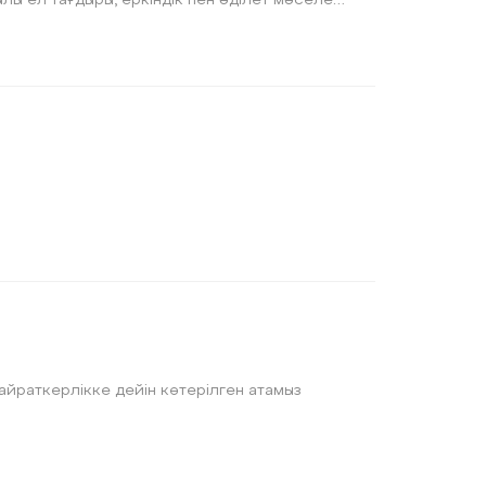
айраткерлікке дейін көтерілген атамыз