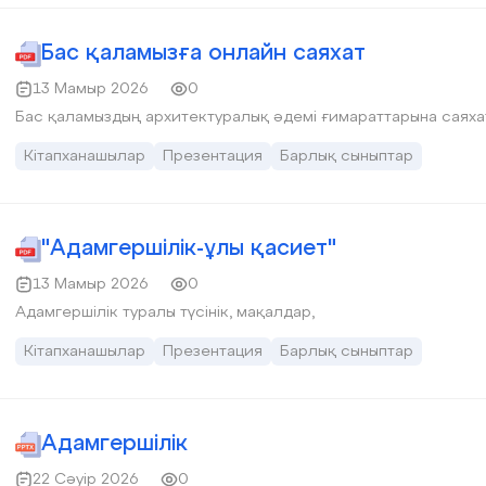
Бас қаламызға онлайн саяхат
13 Мамыр 2026
0
Бас қаламыздың архитектуралық әдемі ғимараттарына саяха
Кітапханашылар
Презентация
Барлық сыныптар
"Адамгершілік-ұлы қасиет"
13 Мамыр 2026
0
Адамгершілік туралы түсінік, мақалдар,
Кітапханашылар
Презентация
Барлық сыныптар
Адамгершілік
22 Сәуір 2026
0