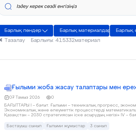
Барлық пәндер
Барлық материалдар
Барлық 
✖
Тазалау
Барлығы:
415332
материал
Ғылыми жоба жасау талаптары мен ере
07 Тамыз 2026
0
БАҒЫТТАРЫ І – бағыт. Ғылыми – техникалық прогресс, экономик
Экономикалық және әлеуметтік процесстерді математикалық м
Қазақстан – 2030 стратегиясын іске асырудың негізі» ІV – б
болашақ дамуы бар саяхат маршруттары
Бастауыш сынып
Ғылыми жұмыстар
3 сынып