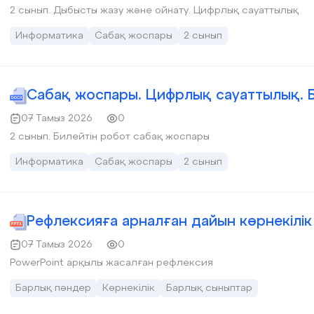
2 сынып. Дыбысты жазу және ойнату. Цифрлық сауаттылық
Информатика
Сабақ жоспары
2 сынып
Сабақ жоспары. Цифрлық сауаттылық. Б
07 Тамыз 2026
0
2 сынып. Билейтін робот сабақ жоспары
Информатика
Сабақ жоспары
2 сынып
Рефлексияға арналған дайын көрнекілік
07 Тамыз 2026
0
PowerPoint арқылы жасалған рефлексия
Барлық пәндер
Көрнекілік
Барлық сыныптар