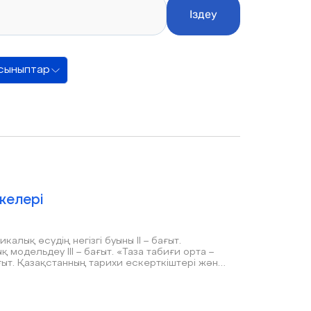
Іздеу
сыныптар
желері
алық өсудің негізгі буыны ІІ – бағыт.
одельдеу ІІІ – бағыт. «Таза табиғи орта –
ағыт. Қазақстанның тарихи ескерткіштері және