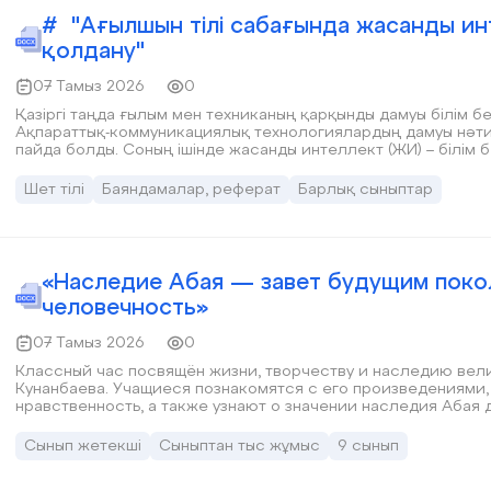
# "Ағылшын тілі сабағында жасанды и
қолдану"
07 Тамыз 2026
0
Қазіргі таңда ғылым мен техниканың қарқынды дамуы білім бе
Ақпараттық-коммуникациялық технологиялардың дамуы нәти
пайда болды. Соның ішінде жасанды интеллект (ЖИ) – білім
инновациялардың бірі. Ол мұғалімнің жұмысын жеңілдетіп қа
тәсілдер ұсынады.
Шет тілі
Баяндамалар, реферат
Барлық сыныптар
«Наследие Абая — завет будущим покол
человечность»
07 Тамыз 2026
0
Классный час посвящён жизни, творчеству и наследию вел
Кунанбаева. Учащиеся познакомятся с его произведениями, 
нравственность, а также узнают о значении наследия Абая
Сынып жетекші
Сыныптан тыс жұмыс
9 сынып