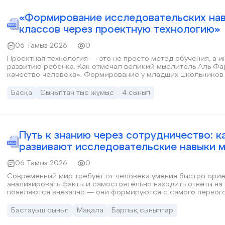
«Формирование исследовательских нав
классов через проектную технологию»
06 Тамыз 2026
0
Проектная технология — это не просто метод обучения, а 
развитию ребенка. Как отмечал великий мыслитель Аль-Фа
качество человека». Формирование у младших школьников
интереса закладывает прочный фундамент для их успешного
Басқа
Сыныптан тыс жұмыс
4 сынып
Путь к знанию через сотрудничество: к
развивают исследовательские навыки 
06 Тамыз 2026
0
Современный мир требует от человека умения быстро орие
анализировать факты и самостоятельно находить ответы на
появляются внезапно — они формируются с самого первого
естественной формой познания является исследование: дет
проверить и сделать собственный вывод. На уроках в начальных классах именно предмет
Бастауыш сынып
Мақала
Барлық сыныптар
«Естествознание» становится главной площадкой для перв
эффект дает не просто показ готовых опытов учителем, а о