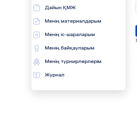
Дайын ҚМЖ
Менің материалдарым
Менің іс-шараларым
Менің байқауларым
Менің турнирлерлерім
Журнал