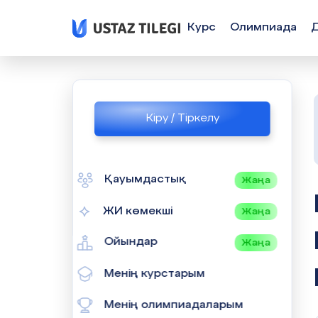
Курс
Олимпиада
Кіру / Тіркелу
Қауымдастық
Жаңа
БАРЛЫҚ П
ЖИ көмекші
Жаңа
Ойындар
Жаңа
Менің курстарым
Менің олимпиадаларым