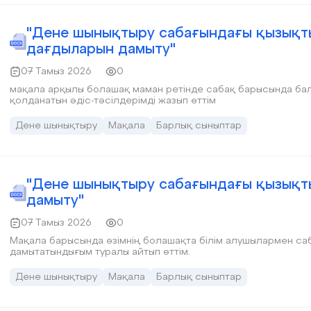
"Дене шынықтыру сабағындағы қызықт
дағдыларын дамыту"
07 Тамыз 2026
0
мақала арқылы болашақ маман ретінде сабақ барысында ба
қолданатын әдіс-тәсілдерімді жазып өттім
Дене шынықтыру
Мақала
Барлық сыныптар
"Дене шынықтыру сабағындағы қызықт
дамыту"
07 Тамыз 2026
0
Мақала барысында өзімнің болашақта білім алушылармен са
дамытатындығым туралы айтып өттім.
Дене шынықтыру
Мақала
Барлық сыныптар