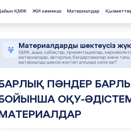
Дайын ҚМЖ
ЖИ көмекші
Материалдар
Қызметте
Материалдарды шектеусіз жүк
ҚМЖ, ашық сабақтар, презентациялар, көрнекілікт
материалдар, авторлық бағдарламалар және тағы
материалды шексіз жүктеп алғыңыз келе ме?
ӘНДЕР БАРЛЫҚ МАТЕРИАЛДАР
БОЙЫНША ОҚУ-ӘДІСТЕМ
МАТЕРИАЛДАР