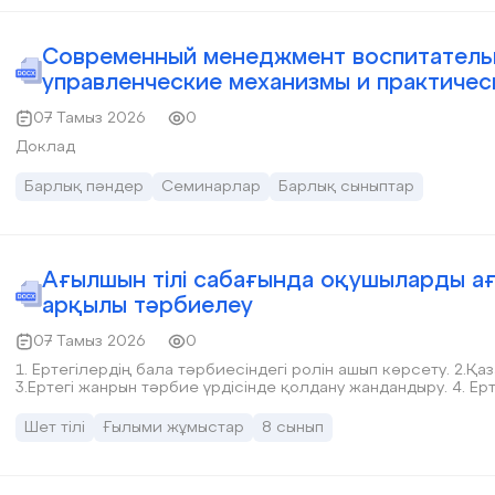
Современный менеджмент воспитатель
управленческие механизмы и практиче
07 Тамыз 2026
0
Доклад
Барлық пәндер
Семинарлар
Барлық сыныптар
Ағылшын тілі сабағында оқушыларды ағ
арқылы тәрбиелеу
07 Тамыз 2026
0
1. Ертегілердің бала тәрбиесіндегі ролін ашып көрсету. 2.Қаз
Шет тілі
Ғылыми жұмыстар
8 сынып