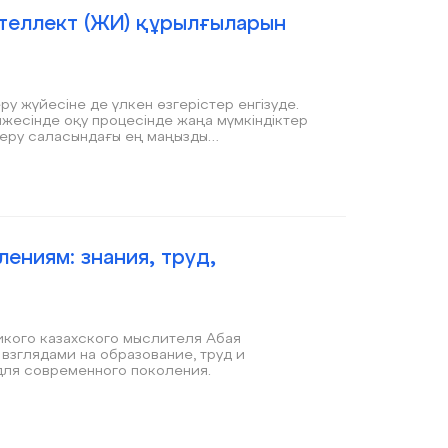
нтеллект (ЖИ) құрылғыларын
ру жүйесіне де үлкен өзгерістер енгізуде.
жесінде оқу процесінде жаңа мүмкіндіктер
 беру саласындағы ең маңызды
на қоймай, оқушылардың білім алуына жаңа
ениям: знания, труд,
икого казахского мыслителя Абая
взглядами на образование, труд и
 для современного поколения.