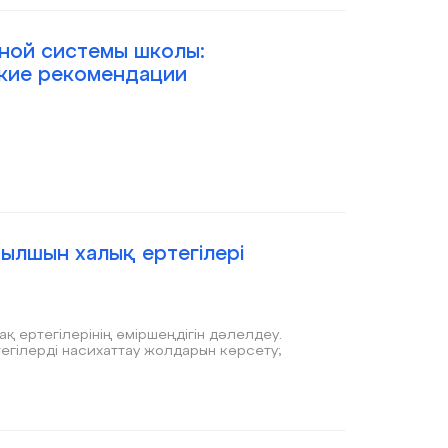
ной системы школы:
ские рекомендации
ылшын халық ертегілері
ақ ертегілерінің өміршеңдігін дәлелдеу.
3.Ертегі жанрын тәрбие үрдісінде қолдану жандандыру. 4. Ертегілерді насихаттау жолдарын көрсету;