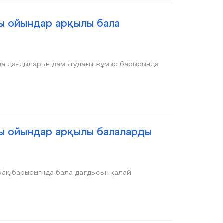
ы ойындар арқылы бала
ла дағдыларын дамытудағы жұмыс барысында
ы ойындар арқылы балаларды
бақ барысыгнда бала дағдысын қалай