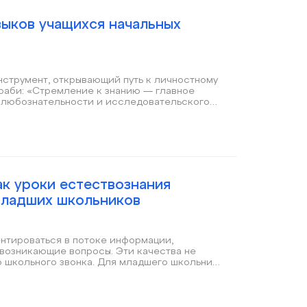
ыков учащихся начальных
инструмент, открывающий путь к личностному
раби: «Стремление к знанию — главное
 любознательности и исследовательского
 будущего.
ак уроки естествознания
младших школьников
нтироваться в потоке информации,
 возникающие вопросы. Эти качества не
 школьного звонка. Для младшего школьника
ям важно потрогать, рассмотреть,
ых детских открытий. Однако наибольший
рганизация командной и парной работы детей.