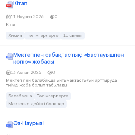
Кітап
11 Наурыз 2026
0
Кітап
Химия
Тәлімгерлерге
11 сынып
Мектеппен сабақтастық: «Бастауышпен
көпір» жобасы
13 Ақпан 2026
0
Мектеп пен балабақша ынтымақтастығын арттыруда
тиімді жоба болып табылады
Балабақша
Тәлімгерлерге
Мектепке дейінгі балалар
Әз-Наурыз!