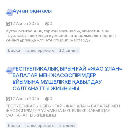
Ауған оқиғасы
12 Ақпан 2026
0
Ауған оқиғасының тарихи мағыналық ақиқатын ашу.
Тәуелсіздік жолында күрескен ағаларымыздың ерлігін
кейінгі ұрпаққа үлгі ете отырып, жастарды
Отансүйгіштікке, ерлікке баулу, Ауған соғысы
ардагерлеріне құрмет көрсету
Басқа
Тәлімгерлерге
10 сынып
РЕСПУБЛИКАЛЫҚ БІРЫҢҒАЙ «ЖАС ҰЛАН»
БАЛАЛАР МЕН ЖАСӨСПІРІМДЕР
ҰЙЫМЫНА МҮШЕЛІККЕ ҚАБЫЛДАУ
САЛТАНАТТЫ ЖИЫНЫНЫ
12 Ақпан 2026
0
РЕСПУБЛИКАЛЫҚ БІРЫҢҒАЙ «ЖАС ҰЛАН» БАЛАЛАР МЕН
ЖАСӨСПІРІМДЕР ҰЙЫМЫНА МҮШЕЛІККЕ ҚАБЫЛДАУ
САЛТАНАТТЫ ЖИЫНЫНЫ
Басқа
Тәлімгерлерге
5 сынып