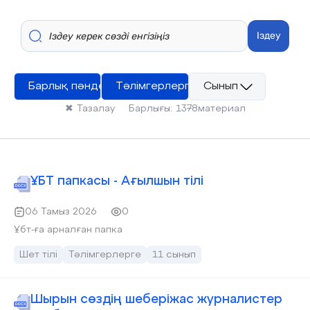
Іздеу
Барлық пәндер
Тәлімгерлерге
Сынып
✖
Тазалау
Барлығы:
1378
материал
ҰБТ папкасы - Ағылшын тілі
06 Тамыз 2026
0
Ұбт-ға арналған папка
Шет тілі
Тәлімгерлерге
11 сынып
Шырын сөздің шеберіжас журналистер