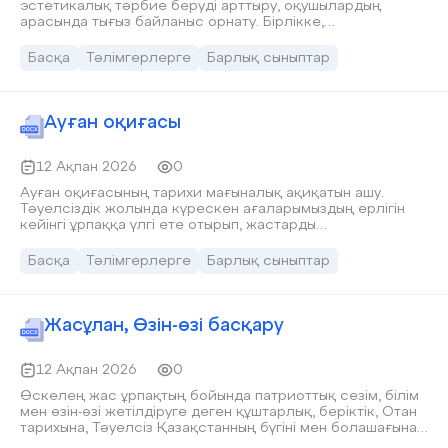
эстетикалық тәрбие беруді арттыру, оқушылардың
арасында тығыз байланыс орнату. Бірлікке,
ұйымдастырушылыққа, патриоттыққа, өнерді бағалай
білуге тәрбиелеу болып табылады.
Басқа
Тәлімгерлерге
Барлық сыныптар
Ауған оқиғасы
12 Ақпан 2026
0
Ауған оқиғасының тарихи мағыналық ақиқатын ашу.
Тәуелсіздік жолында күрескен ағаларымыздың ерлігін
кейінгі ұрпаққа үлгі ете отырып, жастарды
Отансүйгіштікке, ерлікке баулу, Ауған соғысы
ардагерлеріне құрмет көрсету
Басқа
Тәлімгерлерге
Барлық сыныптар
Жасұлан, Өзін-өзі басқару
12 Ақпан 2026
0
Өскелең жас ұрпақтың бойында патриоттық сезім, білім
мен өзін-өзі жетілдіруге деген құштарлық, беріктік, Отан
тарихына, Тәуелсіз Қазақстанның бүгіні мен болашағына
деген жауапкершілікті қалыптастыру мақсатында №118