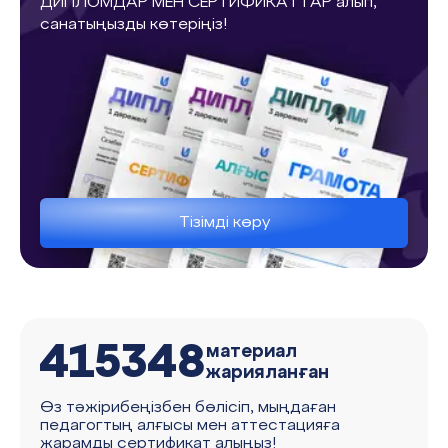
ДИПЛОМДАР МЕН СЕРТИФИКАТТАР алып,
санатыңызды көтеріңіз!
Тізімді көру
415348
материал
жарияланған
Өз тәжірибеңізбен бөлісіп, мыңдаған
педагогтың алғысы мен аттестацияға
жарамды сертификат алыңыз!