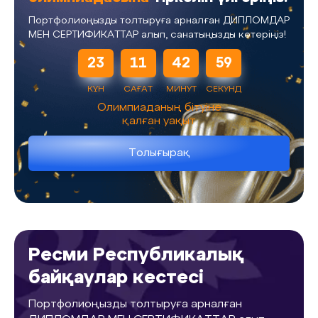
Портфолиоңызды толтыруға арналған ДИПЛОМДАР
МЕН СЕРТИФИКАТТАР алып, санатыңызды көтеріңіз!
23
11
42
59
КҮН
САҒАТ
МИНУТ
СЕКУНД
Олимпиаданың бітуіне
қалған уақыт
Толығырақ
Ресми Республикалық
байқаулар кестесі
Портфолиоңызды толтыруға арналған