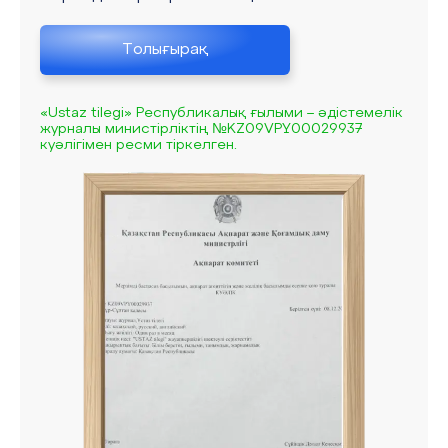
Толығырақ
«Ustaz tilegi» Республикалық ғылыми – әдістемелік
журналы министірліктің №KZ09VPY00029937
куәлігімен ресми тіркелген.