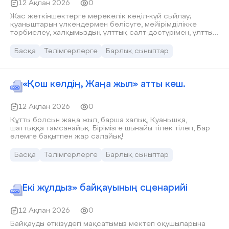
12 Ақпан 2026
0
Жас жеткіншектерге мерекелік көңіл-күй сыйлау;
қуаныштарын үлкендермен бөлісуге, мейірімділікке
тәрбиелеу, халқымыздың ұлттық салт-дәстүрімен, ұлттық
құндылықтармен кеңірек таныстыру; әртүрлі ұлттық
ойындар арқылы жас жеткіншектердің тұлғалық
Басқа
Тәлімгерлерге
Барлық сыныптар
қабілетін дамыту.
«Қош келдің, Жаңа жыл» атты кеш.
12 Ақпан 2026
0
Құтты болсын жаңа жыл, барша халық, Қуанышқа,
шаттыққа тамсанайық. Бірімізге шынайы тілек тілеп, Бар
әлемге бақытпен жар салайық!
Басқа
Тәлімгерлерге
Барлық сыныптар
Екі жұлдыз» байқауының сценарийі
12 Ақпан 2026
0
Байқауды өткізудегі мақсатымыз мектеп оқушыларына