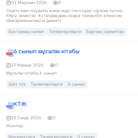
01 Маусым 2026
0
Оқыту мен оқудағы жаңа әдіс-тәсілдер туралы түсінік
беру, анықтау. Ұстаздардың өзара тәжірибе алмасуы.
Шығармашылықты дамыту
Бастауыш сынып
Тәлімгерлерге
Барлық сыныптар
6 сынып мұғалім кітабы
27 Мамыр 2026
0
Мұғалім кітабы 6 сынып
Шет тілі
Тәлімгерлерге
6 сынып
КТЖ
23 Сәуір 2026
0
Жоспар
Математика
Тәлімгерлерге
5 сынып