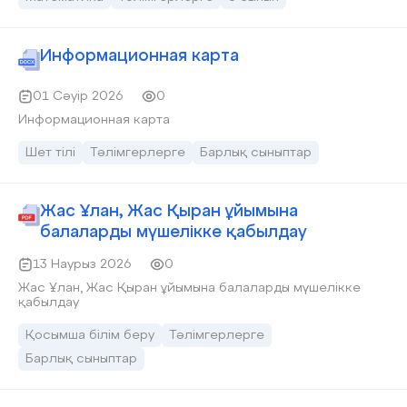
Информационная карта
01 Сәуір 2026
0
Информационная карта
Шет тілі
Тәлімгерлерге
Барлық сыныптар
Жас Ұлан, Жас Қыран ұйымына
балаларды мүшелікке қабылдау
13 Наурыз 2026
0
Жас Ұлан, Жас Қыран ұйымына балаларды мүшелікке
қабылдау
Қосымша білім беру
Тәлімгерлерге
Барлық сыныптар