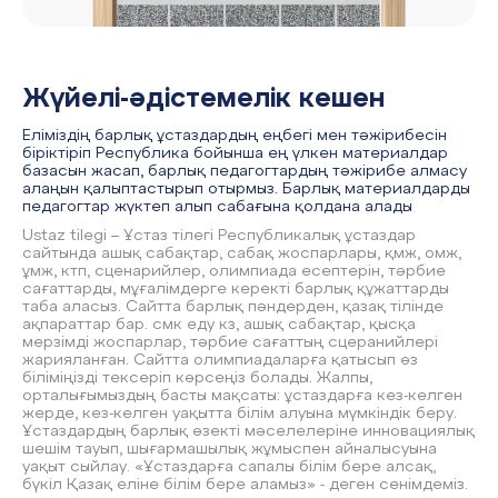
Жүйелі-әдістемелік кешен
Еліміздің барлық ұстаздардың еңбегі мен тәжірибесін
біріктіріп Республика бойынша ең үлкен материалдар
базасын жасап, барлық педагогтардың тәжірибе алмасу
алаңын қалыптастырып отырмыз. Барлық материалдарды
педагогтар жүктеп алып сабағына қолдана алады
Ustaz tilegi – Ұстаз тілегі Республикалық ұстаздар
сайтында ашық сабақтар, сабақ жоспарлары, қмж, омж,
ұмж, ктп, сценарийлер, олимпиада есептерін, тәрбие
сағаттарды, мұғалімдерге керекті барлық құжаттарды
таба аласыз. Сайтта барлық пәндерден, қазақ тілінде
ақпараттар бар. смк еду кз, ашық сабақтар, қысқа
мерзімді жоспарлар, тәрбие сағаттың сцеранийлері
жарияланған. Сайтта олимпиадаларға қатысып өз
біліміңізді тексеріп көрсеңіз болады. Жалпы,
орталығымыздың басты мақсаты: ұстаздарға кез-келген
жерде, кез-келген уақытта білім алуына мүмкіндік беру.
Ұстаздардың барлық өзекті мәселелеріне инновациялық
шешім тауып, шығармашылық жұмыспен айналысуына
уақыт сыйлау. «Ұстаздарға сапалы білім бере алсақ,
бүкіл Қазақ еліне білім бере аламыз» - деген сенімдеміз.