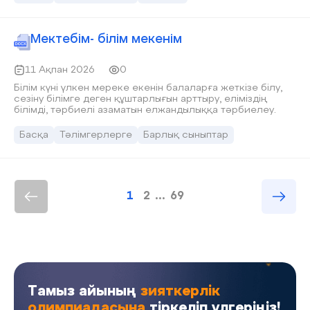
Мектебім- білім мекенім
11 Ақпан 2026
0
Білім күні үлкен мереке екенін балаларға жеткізе білу,
сезіну білімге деген құштарлығын арттыру, еліміздің
білімді, тәрбиелі азаматын елжандылыққа тәрбиелеу.
Басқа
Тәлімгерлерге
Барлық сыныптар
1
2
...
69
Тамыз айының
зияткерлік
олимпиадасына
тіркеліп үлгеріңіз!