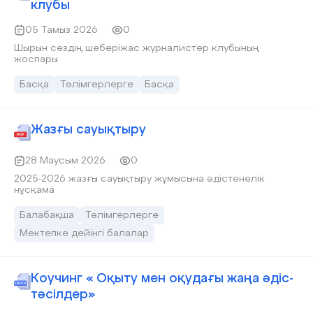
клубы
05 Тамыз 2026
0
Шырын сөздің шеберіжас журналистер клубының
жоспары
Басқа
Тәлімгерлерге
Басқа
Жазғы сауықтыру
28 Маусым 2026
0
2025-2026 жазғы сауықтыру жұмысына әдістенелік
нұсқама
Балабақша
Тәлімгерлерге
Мектепке дейінгі балалар
Коучинг « Оқыту мен оқудағы жаңа әдіс-
тәсілдер»