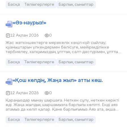
Көкбұлақ жалпы орта білім беретін мектебінде
Басқа
Тәлімгерлерге
Барлық сыныптар
«Ұланымыз ұлы елдің» атты ұйымдастырылған салтанатты
қабылдауда мектеп белсенділері, өнерлі өнерпаздар,
олимпиада жеңімпаздары, оқу үздіктері, спорт
жеңімпаздары «Жас Ұлан» ұйымына қабылданады. «Жас
«Әз-наурыз!»
Ұлан» қатарына қабылдаудың негізгі мақсаты
оқушылардың қоғамдық, танымдық және шығармашылық
белсенділігін көтеру болып табылады.
12 Ақпан 2026
0
Жас жеткіншектерге мерекелік көңіл-күй сыйлау;
қуаныштарын үлкендермен бөлісуге, мейірімділікке
тәрбиелеу, халқымыздың ұлттық салт-дәстүрімен, ұлттық
құндылықтармен кеңірек таныстыру; әртүрлі ұлттық
ойындар арқылы жас жеткіншектердің тұлғалық
Басқа
Тәлімгерлерге
Барлық сыныптар
қабілетін дамыту.
«Қош келдің, Жаңа жыл» атты кеш.
12 Ақпан 2026
0
Қараңыздар мынау шыршаға. Неткен сұлу, неткен көрікті
еді. Жаңа жылдық шыршамызға барлығы келіпті. Енді аяз
атамыз да келіп қалар. Қане барлығымыз Аяз ата, ақша
қар, жаңа жылым кел деп шақырайық.
Басқа
Тәлімгерлерге
Барлық сыныптар