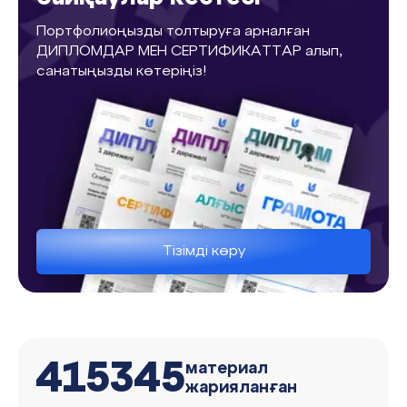
Портфолиоңызды толтыруға арналған
ДИПЛОМДАР МЕН СЕРТИФИКАТТАР алып,
санатыңызды көтеріңіз!
Тізімді көру
415345
материал
жарияланған