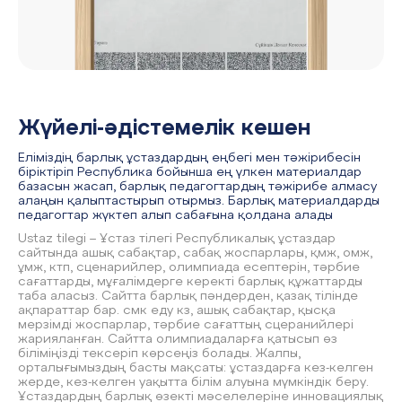
Жүйелі-әдістемелік кешен
Еліміздің барлық ұстаздардың еңбегі мен тәжірибесін
біріктіріп Республика бойынша ең үлкен материалдар
базасын жасап, барлық педагогтардың тәжірибе алмасу
алаңын қалыптастырып отырмыз. Барлық материалдарды
педагогтар жүктеп алып сабағына қолдана алады
Ustaz tilegi – Ұстаз тілегі Республикалық ұстаздар
сайтында ашық сабақтар, сабақ жоспарлары, қмж, омж,
ұмж, ктп, сценарийлер, олимпиада есептерін, тәрбие
сағаттарды, мұғалімдерге керекті барлық құжаттарды
таба аласыз. Сайтта барлық пәндерден, қазақ тілінде
ақпараттар бар. смк еду кз, ашық сабақтар, қысқа
мерзімді жоспарлар, тәрбие сағаттың сцеранийлері
жарияланған. Сайтта олимпиадаларға қатысып өз
біліміңізді тексеріп көрсеңіз болады. Жалпы,
орталығымыздың басты мақсаты: ұстаздарға кез-келген
жерде, кез-келген уақытта білім алуына мүмкіндік беру.
Ұстаздардың барлық өзекті мәселелеріне инновациялық