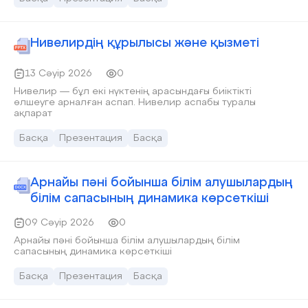
мен экономикалық айналымға енгізудің негізгі құқықтық
тетіктерінің бірі болып табылады.
Нивелирдің құрылысы және қызметі
13 Сәуір 2026
0
Нивелир — бұл екі нүктенің арасындағы биіктікті
өлшеуге арналған аспап. Нивелир аспабы туралы
ақпарат
Басқа
Презентация
Басқа
Арнайы пәні бойынша білім алушылардың
білім сапасының динамика көрсеткіші
09 Сәуір 2026
0
Арнайы пәні бойынша білім алушылардың білім
сапасының динамика көрсеткіші
Басқа
Презентация
Басқа