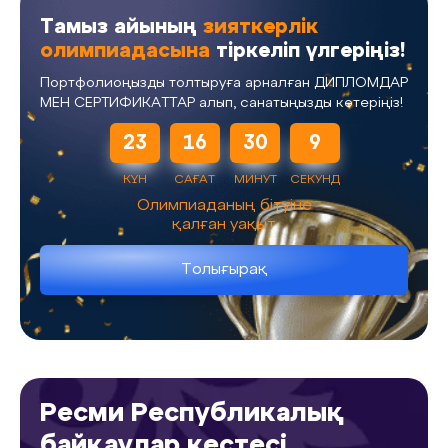
Тамыз айының
зияткерлік
олимпиадасына
тіркеліп үлгеріңіз!
Портфолиоңызды толтыруға арналған ДИПЛОМДАР
МЕН СЕРТИФИКАТТАР алып, санатыңызды көтеріңіз!
23
16
30
9
КҮН
САҒАТ
МИНУТ
СЕКУНД
Олимпиаданың бітуіне
қалған уақыт
Толығырақ
Ресми Республикалық
байқаулар кестесі