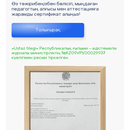
Өз тәжірибеңізбен бөлісіп, мыңдаған
педагогтың алғысы мен аттестацияға
жарамды сертификат алыңыз!
Толығырақ
«Ustaz tilegi» Республикалық ғылыми – әдістемелік
журналы министірліктің №KZ09VPY00029937
куәлігімен ресми тіркелген.