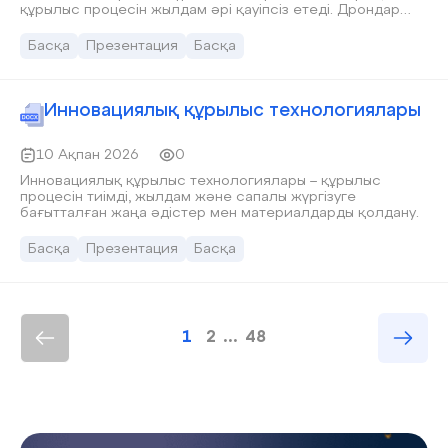
құрылыс процесін жылдам әрі қауіпсіз етеді. Дрондар
жобаларды бақылап, 3D карта жасауға мүмкіндік береді,
ал құрылыс роботтары кірпіш қалау, бетон құю және 3D-
Басқа
Презентация
Басқа
принтинг арқылы ғимарат салуды жеңілдетеді. Жасанды
интеллект (AI) жобалауда қолданылып, материалдарды
оңтайландырады, қауіпсіздікті болжайды және құрылыс
кезеңдерін басқаруға көмектеседі. Бұл технологиялар
Инновациялық құрылыс технологиялары
шығынды азайтып, еңбек өнімділігін арттырады және
болашақта толық автоматтандырылған құрылыс
алаңдарының қалыптасуына жол ашады.
10 Ақпан 2026
0
Инновациялық құрылыс технологиялары – құрылыс
процесін тиімді, жылдам және сапалы жүргізуге
бағытталған жаңа әдістер мен материалдарды қолдану.
Басқа
Презентация
Басқа
1
2
...
48