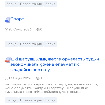
Басқа
Презентация
Басқа
Спорт
28 Сәуір 2026
0
.
Басқа
Презентация
Басқа
Ішкі шаруашылық жерге орналастырудың
экономикалық және әлеуметтік
жағдайын зерттеу
17 Сәуір 2026
0
Ішкі шаруашылық жерге орналастырудың экономикалық
және әлеуметтік жағдайын зерттеу – шаруашылық
аумағында жерді тиімді пайдалану үшін оның
экономикалық тиімділігі мен әлеуметтік әсерін жан-
жақты талдау процесі. Бұл бағыт Жерге орналастыру
Басқа
Презентация
Басқа
саласының маңызды бөлігі. Экономикалық жағдайын