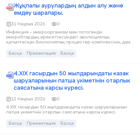
Жұқпалы аурулардың алдын алу және
емдеу шаралары.
31 Наурыз 2026
0
Инфекция – микроорганизм мен потогендік
микробтардың әрекеттесуіндегі эволюциялық
қалыптасқан биологиялық процестер комплексінің даму
барысындағы қағыну күйі. Инфекция қоздырғышы
микробтардың енуі өрбуі және тіршілік етуі
Басқа
Презентация
Басқа
микроорганизмнің қорғаныс – бейімделу реакциясының
тууына себепкер болады.
4.XIX гасырдын 50 жылдарындаты казак
шаруаларынын патша укіметінін отарлык
саясатына карсы куресі.
12 Наурыз 2026
0
4.XIX гасырдын 50 жылдарындаты казак шаруаларынын
патша укіметінін отарлык саясатына карсы куресі.
Басқа
Презентация
Басқа