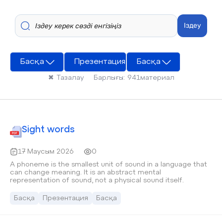
Іздеу
Басқа
Презентация
Басқа
✖
Тазалау
Барлығы:
941
материал
Sight words
17 Маусым 2026
0
A phoneme is the smallest unit of sound in a language that
can change meaning. It is an abstract mental
representation of sound, not a physical sound itself.
Басқа
Презентация
Басқа