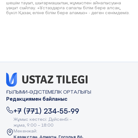
шешім тауып, шығармашылық жұмыспен айналысуына
уақыт сыйлау. «Ұстаздарға сапалы білім бере алсақ,
бүкіл Қазақ еліне білім бере аламыз» - деген сенімдеміз.
ҒЫЛЫМИ-ӘДІСТЕМЕЛІК ОРТАЛЫҒЫ
Редакциямен байланыс
+7 (771) 234-55-99
Жұмыс кестесі: Дүйсенбі –
жұма, 9:00 – 18:00
Мекенжай:
Қазақстан, Алматы, Гоголья 86,