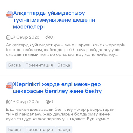
зерттеу: Бұл бөлім жерді пайдаланудың тиімділігін
анықтауға бағытталған: жер алқаптарының өнімділігі
(егістік түсімі, мал жайылымының сыйымдылығы)
Алқаптарды ұйымдастыру
шаруашылықтың мамандануы (егіншілік, мал
түсінігі,мазмұны және шешетін
шаруашылығы) өндіріс шығындары мен табысы
техникамен қамтамасыз етілуі еңбек өнімділігі жердің
мәселелері
экономикалық бағалануы ? Мақсаты – жерді тиімді
пайдаланып, табысты арттыру.
17 Сәуір 2026
0
Алқаптарды ұйымдастыру – ауыл шаруашылығы жерлерін
(егістік, жайылым, шабындық т.б.) тиімді пайдалану үшін
оларды ғылыми негізде орналастыру және жүйелеу
процесі. Бұл ұғым Жерге орналастыру саласына жатады.
Мазмұны: Алқаптарды ұйымдастыру келесі жұмыстарды
Басқа
Презентация
Басқа
қамтиды: жер алқаптарының түрлерін анықтау (егістік,
жайылым, шабындық) жердің сапасын бағалау (топырақ
құнарлығы, бедері, ылғалдылығы) алқаптарды ұтымды
орналастыру және көлемін белгілеу ауыспалы егіс
Жергілікті жерде елді мекендер
жүйесін енгізу жолдар, суару жүйелері және
шекарасын белгілеу және бекіту
инфрақұрылымды орналастыру жерді қорғау шараларын
қарастыру (эрозияға қарсы, мелиорация)
17 Сәуір 2026
0
Елді мекен шекарасын белгілеу – жер ресурстарын
тиімді пайдалану, жер дауларын болдырмау және
аумақты дұрыс жоспарлау үшін қажет. Бұл жұмыс
Қазақстан Республикасының Жер кодексі негізінде
жүргізіледі. Негізгі кезеңдері: Дайындық жұмыстары –
Басқа
Презентация
Басқа