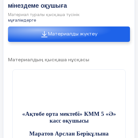
мінездеме оқушыға
Материал туралы қысқаша түсінік
Жоспар
мұғалімдерге
Материалды жүктеу
Сабақтың кезеңі
Педагогтың әрекеті
Оқушының әрекеті
Сабақтың басы
Оқушылармен
Мұғаліммен
Материалдың қысқаша нұсқасы
амандасамын,
амандасады.
5 мин
түгендеймін
Сұрақтарға жауап
Миға шабуыл әдісі
береді
Тақырыпқа сәйкес
Сабақтың
бейнероликті
мақсаттарымен
тамашалайды.
танысады
«Ақтөбе орта мектебі» КММ 5 «Ә»
Өз ойларымен
касс оқушысы
бөлісіп, сұрақтарға
жауап береді.
Маратов Арслан Берікұлына