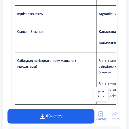
Күні:
17.03.2026
Мұғалім:
Усен Жұ
Сынып:
8 сынып
Қатысқандар саны
Қатыспағандар :
ж
Сабақтың негізделген оку мақсаты (
8.1.1.1 мәтіннен а
мақсаттары)
үзінділерге сүйене
болжау
8.4.1.1 тақырып б
жазылатын күрделі
орфографиялық но
Сабақтың мақсаты
- Мәтіндегі көтер
Жүктеу
Сақтау
Бөлісу
- Күрлдерлі атау