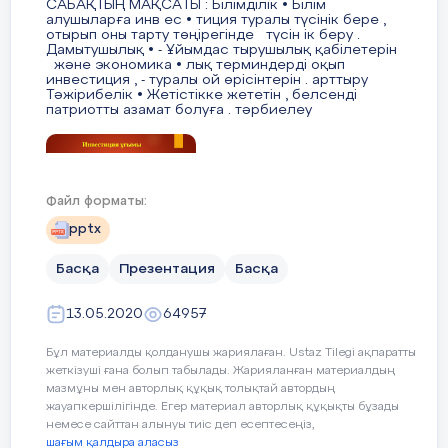
Темирханкызы, 21.07.1980 жылы туылған,
САБАҚТЫҢ МАҚСАТЫ : Білімділік • Білім
алушыларға инв ес • тиция туралы түсінік бере ,
жұмыссыз.
отырып оны тарту төңірегінде түсін ік беру .
Дамытушылық • - Ұйымдас тырушылық қабілетерін
және экономика • лық терминдерді оқып
Қайрат
Ақтөбе орта мектебінде 10-кластан бастап
инвестиция , - туралы ой өрісінтерін . арттыру
оқиды. Сабақ үлгерімі орташа. Гуманитарлық
Тәжірибелік • Жетістікке жететін , белсенді
патриотты азамат болуға . тәрбиелеу
бағытындағы пәндерге ынталы. Қызыға оқитын
пәндері: тарих, әдебиет.
3 слайд
Қайраттың мінезі ашық, жайдарлы, көпшіл,
кластастарының арасында сыйлы. Үлкенді
Файл форматы:
сыйлап, кішіге қамқор бола біледі.
Инвестиция ұғымы  «Инвестиция» (лат. invest —
pptx
« салу», яғни салым) ұғымы халық
шаруашылығының барлық салаларының не г ізгі
Мектеп шараларына белсене қатысады. Сабақтан
Басқа
Презентация
Басқа
қорларын кеңейте отырып ұдайы өндіруге
бос уақытындаММ «ОРДО» бокс секциясына үш
бағытталған материалдық және еңбек
шығындарының, сондай-ақ ақша қорларының
жылдан бері қатысып келеді. Осы бағытта
13.05.2020
64957
жиынтығын білдіреді. Инвестицияларды
халықаралық, республикалық, облыстық, қалалық
экономиканың әртүрлі салаларында елдің ішінде
де, шетелде де жүзеге асыруға болады.
деңгейдегі жарыстарға қатысып, жүлделі
Бұл материалды қолданушы жариялаған. Ustaz Tilegi ақпаратты
орындарға ие болып жүр.
жеткізуші ғана болып табылады. Жарияланған материалдың
4 слайд
мазмұны мен авторлық құқық толықтай автордың
Инвестициялар деп - өнеркәсіпке, құрылысқа,
жауапкершілігінде. Егер материал авторлық құқықты бұзады
Тайбеков Қайрат алдағы уақытта елін сүйер,
ауыл шаруашылығына және өндірістің басқа да
немесе сайттан алынуы тиіс деп есептесеңіз,
нағыз патриот, Отанына адал еңбек ететініне
салаларындағы шаруашылық субъектісіне
шағым қалдыра аласыз