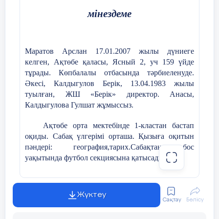
Сабақтың тақырыбы
мінездеме
мен мақсатын
таныстырамын.
Маратов Арслан
17.01.2007 жылы дүниеге
келген,
Ақтөбе қ
аласы
, Ясный 2, уч 159
үйде
.
тұрады. Көпбалалы отбасында тәрбиеленуде.
Ә
кесі, Калдыгулов Берік
, 13.04.1983 ж
ылы
туылған
, ЖШ «Берік»
директор
. А
насы,
Ортасы 30 мин
1 тапсырма
Сұрақтарға жауап
Калдыгулова Гулшат жұмыссыз.
береді, пікір
1. Көне түркі
алмасады.
Ақтөбе орта мектебінде 1-кластан бастап
жазулары қай
оқиды. Сабақ үлгерімі орташа. Қызыға оқитын
кезеңде пайда болды
?
пәндері: география,тарих.Сабақтан бос
уақытында футбол секциясына қатысады.
2. Көне түркі
жазуының
Арсеннің мінезі ашық, жайдарлы, көпшіл,
ескерткіштері қай
кластастарының арасында сыйлы. Үлкенді
Жүктеу
жерлерден
сыйлап, кішіге қамқор бола біледі.
Сақтау
Бөлісу
табылған?
Бас әріппен