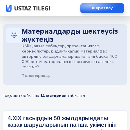
Жариялау
Материалдарды шектеусіз
жүктеңіз
ҚМЖ, ашық сабақтар, презентациялар,
көрнекіліктер, дидактикалық материалдар,
авторлық бағдарламалар және тағы басқа 400
000-астам материалды шексіз жүктеп алғыңыз
келе ме?
Толығырақ
Тақырып бойынша
11 материал
табылды
4.XIX гасырдын 50 жылдарындаты
казак шаруаларынын патша укіметінін