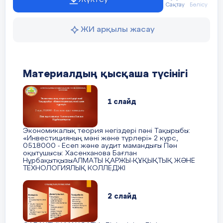
Сақтау
Бөлісу
ЖИ арқылы жасау
«Ақтөбе орта мектебі» КММ 5 «Ә»
класс оқушысы
Материалдың қысқаша түсінігі
Бердіғали Таңсұлу Жидебайқызына
1 слайд
мінездеме
Экономикалық теория негіздері пәні Тақырыбы:
«Инвестицияның мәні және түрлері» 2 курс,
0518000 - Есеп және аудит мамандығы Пән
Бердіғали таңсұлу Жидебайқызы 27.02.2007
оқытушысы: Хасенханова Бағлан
жылы дүниеге келген, Птицевод, уч 146 үйде
НұрбақытқызыАЛМАТЫ ҚАРЖЫ-ҚҰҚЫҚТЫҚ ЖӘНЕ
ТЕХНОЛОГИЯЛЫҚ КОЛЛЕДЖІ
тұрады. Таңсұлу т толық отбасында
тәрбиеленуде. Әкесі, Құрман Бекнұр
Тайбекұлы,15.08.1979 жылы туылған,
2 слайд
ЖШС«КазНұрГаз» электрик болып жұмыс
жасайды. Анасы, Сатыгалиева Улзипа