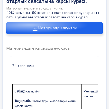
отарлык саясатына карсы куресі.
Материал туралы қысқаша түсінік
4.XIX гасырдын 50 жылдарындаты казак шаруаларынын
патша укіметінін отарлык саясатына карсы куресі.
Материалды жүктеу
Материалдың қысқаша нұсқасы
7.1 тапсырма
Сабақ:
қазақ тілі
Мектеп:
Шона Смах
мектеп
Тақырыбы:
Көне түркі жазбалары және
қазақ жазуы