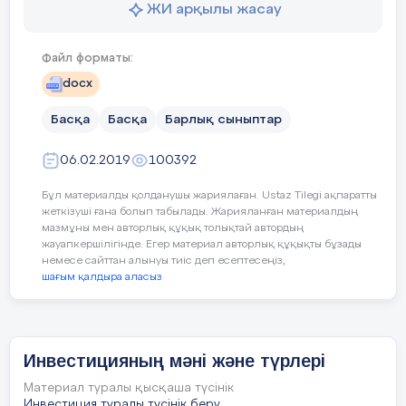
Мектеп шараларына белсенді қатысып қана
жазылатын күрделі
ЖИ арқылы жасау
3 Көне түркі
қоймай, мектеп өміріне жауапкершілікпен
қолданып сөйлем
жазуларының тасқа
қарайды. Сынып ішінде туып жатқан
құрастырады.
жазылуының мәні
Файл форматы:
қиындықтарды тез шеше біліп, қолдау көрсетуге
неде?
дайын тұрады. Оқу барысында білім деңгейі
docx
2тапсырма
орташа, себебі көп кітап оқығанды ұнатады, өз
Басқа
Басқа
Барлық сыныптар
білімін жан – жақты жетілдіреді.
Бас әріппен
жазылатын күрделі
Аманкосов Арсен алдағы уақытта елін сүйер,
06.02.2019
100392
атаулардың ережесін
Отанға адал еңбек ететін, сенімді азамат
ескере отырып
Бұл материалды қолданушы жариялаған. Ustaz Tilegi ақпаратты
болатынына үміт артамыз.
сөйлем құрастыру.
жеткізуші ғана болып табылады. Жарияланған материалдың
мазмұны мен авторлық құқық толықтай автордың
жауапкершілігінде. Егер материал авторлық құқықты бұзады
немесе сайттан алынуы тиіс деп есептесеңіз,
шағым қалдыра аласыз
Мектеп директоры Г.У. Габдрахманова
Сабақтың соңы 5
Сабақ мазмұны
Оқушылар сабақтан
мин
бойынша ойыңды
алған ақпараты
білдір әдісі
туралы пікір бөліседі
Класс жетекші Р.Б.Жансугирова
Инвестицияның мәні және түрлері
түсінбеген ұғымдар
Қандай жаңа білім
туралы айтады
Материал туралы қысқаша түсінік
алдыңыз?
Инвестиция туралы түсінік беру