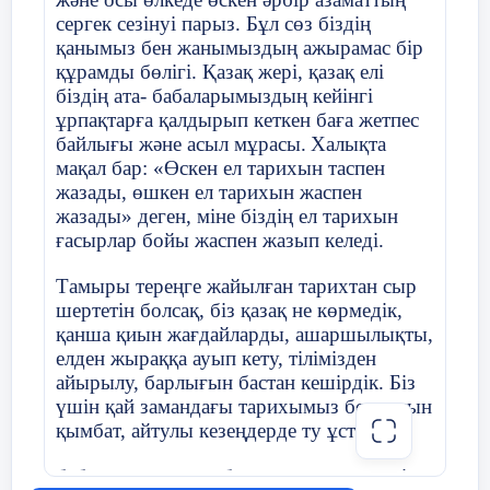
Үйге тапсырма : Инвестицияның мәні және
сергек сезінуі парыз. Бұл сөз біздің
түрлері тақырыбына баяндама жазу.
2021-2022 оқу жылы
қанымыз бен жанымыздың ажырамас бір
23 слайд
құрамды бөлігі. Қазақ жері, қазақ елі
біздің ата- бабаларымыздың кейінгі
Назарларыңызға рахмет!!!
Сынып жетекшінің аты-жөні
Әжібаева А
ұрпақтарға қалдырып кеткен баға жетпес
байлығы және асыл мұрасы.
Халықта
мақал бар: «Өскен ел тарихын таспен
Күні:
23
.
10
.2021
жазады, өшкен ел тарихын жаспен
жазады» деген, міне біздің ел тарихын
ғасырлар бойы жаспен жазып келеді.
Сынып:8Б
Қатысушылар с
Тамыры тереңге жайылған тарихтан сыр
шертетін болсақ, біз қазақ не көрмедік,
Сынып сағатының тақырыбы
Буллинг жә
қанша қиын жағдайларды, ашаршылықты,
елден жыраққа ауып кету, тілімізден
«Ақтөбе орта мектебі» КММ 5 «Ә»
айырылу, барлығын бастан кешірдік. Біз
касс оқушысы
Тәрбие жұмысының бағыты
Интеллекту
үшін қай замандағы тарихымыз болмасын
тәрбиелеу
қымбат, айтулы кезеңдерде ту ұстаған
Жайықбай Нұрай Рысбековнаға
бабаларымыздың барлығы да құрметті.
Мақсаты
«Буллинг» 