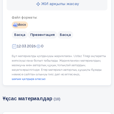
нормаға сай жаза
ЖИ арқылы жасау
- Оқушылардың ойл
дамыту
Файл форматы:
docx
Бағалау критерийі
Көне түркі жазбала
Басқа
Презентация
Басқа
Көне түркі ескертк
12.03.2026
0
Қазақ жазуының да
Бұл материалды қолданушы жариялаған. Ustaz Tilegi ақпаратты
жеткізуші ғана болып табылады. Жарияланған материалдың
Тақырып бойынша 
мазмұны мен авторлық құқық толықтай автордың
жауапкершілігінде. Егер материал авторлық құқықты бұзады
немесе сайттан алынуы тиіс деп есептесеңіз,
Тілдік мақсат
Оқушылар көне тү
шағым қалдыра аласыз
ақпаратты түсінед
отырып өз ойын а
жеткізеді
Ұқсас материалдар
(10)
Алдыңғы білім
Оқушылар бұрынғы
тарихы туралы жал