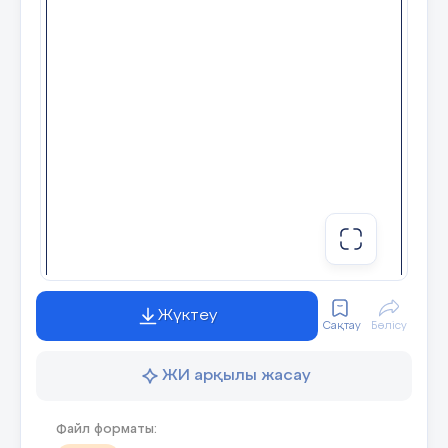
Жүктеу
Сақтау
Бөлісу
ЖИ арқылы жасау
Файл форматы: