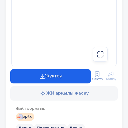
Жүктеу
Сақтау
Бөлісу
ЖИ арқылы жасау
Файл форматы:
pptx