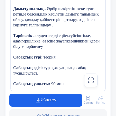
Дамытушылық -
Әрбір шәкірттің жеке тұлға
Сыртқы қабат ..... кө
VІІ. Пайдаланылған әдебиеттер тізімі.
ретінде белсенділік қабілетін дамыту, танымдық
ойлау, қиялдау қабілеттерін арттыру, өздігінен
Сабақтың мақсаты:
ізденуге талпындыру .
Терінің барлық негізгі
Тәрбиелік -
студенттерді еңбексүйгіштікке,
адамгершілікке, өз ісіне жауапкершілікпен қарай
Денені түрлі қатты со
1)
Білімділік:
Студенттердің оқу
білуге тәрбиелеу
қабілеттерін және білімдерін тереңдете
отырып, асинхрозадвижкалармен
Сабақтың түрі:
теория
таныстыру, меңгерту.
Сабақтың әдісі:
сұрақ-жауап,жаңа сабақ
түсіндіру,тест.
Құндылықтарға
Зайырылық қоғам және ж
2)
Дамытушылығы:
Студенттерге
баулу
орнату.
Сабақтың уақыты:
90 мин
задвижкалардың құрылысын түсіндіріп,
ойлау қабілетін жетілдіру, алған білімдерін
Пәнаралық байланыс:
тәжірибеде қолдана білуге дағдыландыру.
Биология,анатомия,физиология.
Жүктеу
Сақтау
Бөлісу
Сабақтың жабдықталуы:
проектор, ноутбук,
ЖИ арқылы жасау
презентация, кеспе қағаздар