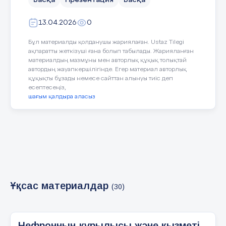
Басқа
Презентация
Басқа
13.04.2026
0
Бұл материалды қолданушы жариялаған. Ustaz Tilegi
ақпаратты жеткізуші ғана болып табылады. Жарияланған
материалдың мазмұны мен авторлық құқық толықтай
автордың жауапкершілігінде. Егер материал авторлық
құқықты бұзады немесе сайттан алынуы тиіс деп
есептесеңіз,
шағым қалдыра аласыз
Ұқсас материалдар
(30)
Нефронның құрылысы және қызметі