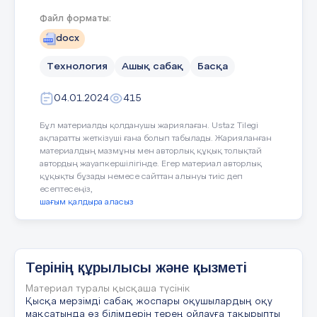
қамтамасыз ету жабдықтары
Файл форматы:
мен жүйелерін құрастыру және
docx
пайдалану"
Технология
Ашық сабақ
Басқа
Біліктілігі:
3W07321201 "Газ
құбырларын пайдалану және
04.01.2024
415
жөндеу слесарі"
Бұл материалды қолданушы жариялаған. Ustaz Tilegi
ақпаратты жеткізуші ғана болып табылады. Жарияланған
Арнайы пән оқытушысы:
материалдың мазмұны мен авторлық құқық толықтай
Айдарханов Абылайхан
автордың жауапкершілігінде. Егер материал авторлық
құқықты бұзады немесе сайттан алынуы тиіс деп
есептесеңіз,
шағым қалдыра аласыз
Терінің құрылысы және қызметі
Материал туралы қысқаша түсінік
Қысқа мерзімді сабақ жоспары оқушылардың оқу
мақсатында өз білімдерін терең ойлауға тақырыпты