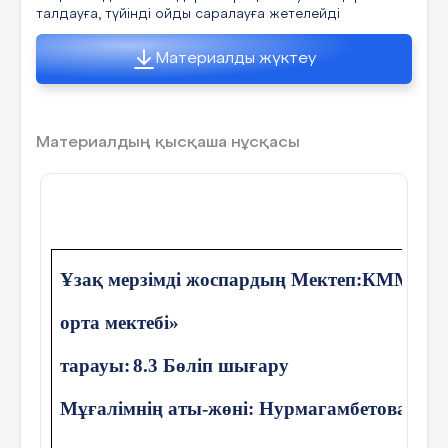
талдауға, түйінді ойды саралауға жетелейді
2023-2024 оқу жылы
Материалды жүктеу
Әдіскер: ___________ Бекітемін:_____________
19 Колледж директоры
№
Материалдың қысқаша нұсқасы
Д.Усербаев А. Ильясов
Өткізген күні:
04.04.2024 жыл
Ұзақ мерзімді жоспардың Мектеп:КММ «Ш
Сабақтың тақырыбы:
Задвижкалардың құрылысы және
орта мектебі»
қызыметі.
тарауы:
8.3 Бөліп шығару
Жоспары
Мұғалімнің аты-жөні: Нурмагамбетова А.Қ
І. Ұйымдастыру кезеңі (3 мин.)