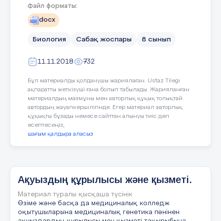
мақсаты
Файл форматы:
қысым?
docx
Басым бөлігі:
Терінің қ
Биология
Сабақ жоспары
8 сынып
маңызын сипаттай алады.
ІІІ. Жаңа сабақ (20 мин.)
11.11.2018
732
Кейбір оқушылар:
Тері
Бұл материалды қолданушы жариялаған. Ustaz Tilegi
Задвижкалардығ құрылысы.
ақпаратты жеткізуші ғана болып табылады. Жарияланған
материалдың мазмұны мен авторлық құқық толықтай
Задвижканы газ құбыры бойына қою
автордың жауапкершілігінде. Егер материал авторлық
Бағалау
Терінің құрылысы мен қыз
құқықты бұзады немесе сайттан алынуы тиіс деп
мақсаты
критерийі
есептесеңіз,
Терінің құрылысы мен о
шағым қалдыра аласыз
Маркалары 30с97нж задвижкасы
Терінің қабаттарын ажыр
Маркалары ЗКЛ2-16
Ақуыздың құрылысы және қызметі.
Маркалары ЗКС – 160 задвижкасы
Материал туралы қысқаша түсінік
Дағдылар
Білу, түсіну, талдау
ІV. Бекіту (5 мин.)
Өзіме және басқа да медициналық колледж
оқытушыларына медициналық генетика пәнінен