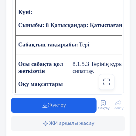
Күні:
ІІ. Үй тапсырмасын тексеру ( 10 мин.)
Сыныбы: 8 Қатысқандар: Қатыспағандар:
Арматуралық жабдықтар туралы
Сабақтың тақырыбы:
Тері
түсінік
Осы сабақта қол
8.1.5.3 Терінің құрылыс
Жоспар:
жеткізетін
сипаттау.
Құбырлық арматуралар дегеніміз не?
Оқу мақсаттары
Арматураның конструктивті типтеріне
Оқу
не жатады?
бағдарламасына
Жүктеу
Сақтау
Бөлісу
(сілтеме)
Бекіту арматурасына сипаттама
беріңдер?
ЖИ арқылы жасау
Сабақтың
Барлық оқушылар:
Тер
Жұмысшы қысым деген қандай