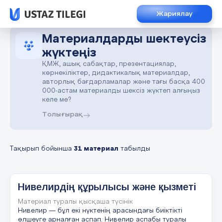
Жариялау
Материалдарды шектеусіз
жүктеңіз
ҚМЖ, ашық сабақтар, презентациялар,
көрнекіліктер, дидактикалық материалдар,
авторлық бағдарламалар және тағы басқа 400
000-астам материалды шексіз жүктеп алғыңыз
келе ме?
Толығырақ
Тақырып бойынша
31 материал
табылды
Нивелирдің құрылысы және қызметі
Материал туралы қысқаша түсінік
Нивелир — бұл екі нүктенің арасындағы биіктікті
өлшеуге арналған аспап. Нивелир аспабы туралы