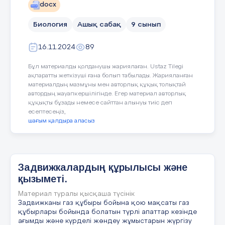
docx
Биология
Ашық сабақ
9 сынып
16.11.2024
89
Бұл материалды қолданушы жариялаған. Ustaz Tilegi
ақпаратты жеткізуші ғана болып табылады. Жарияланған
материалдың мазмұны мен авторлық құқық толықтай
автордың жауапкершілігінде. Егер материал авторлық
құқықты бұзады немесе сайттан алынуы тиіс деп
есептесеңіз,
шағым қалдыра аласыз
Задвижкалардың құрылысы және
қызыметі.
Материал туралы қысқаша түсінік
Задвижканы газ құбыры бойына қою мақсаты газ
құбырлары бойында болатын түрлі апаттар кезінде
ағымды және күрделі жөндеу жұмыстарын жүргізу