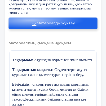
ақуыздардың құрылысы мен қызметі тақырыбына
Задвижка дегеніміз не?
қолданады. Ақуыздың реттік құрылымы, қасиеттері
туралы толық мәліметтер мен өзіндік тапсырмалар
Задвижканы газ құбыры бойына қою
жинақталған
Тілдік мақсаттар
Оқушылар жаңа термин с
мақсаты?
Материалды жүктеу
Терминдер:
тері, эпидер
Задвижканың затворының түрлері?
Диалог құруға/ жазылы
Задвижканың корпус пен клиннің
беттік қабаты кандай металдан
Материалдың қысқаша нұсқасы
Тері неге байланысты қо
құйылады?
Дермада қандай рецептор
Тақырыбы:
Ақуыздың құрылысы және қызметі.
V. Бағалау (5 мин.)
Теріде қандай заттар бө
Тақырыптың мақсаты:
Студенттерге ақуыз
құрылысы және қызметітуралы түсінік беру.
Теріге қандай дәрумен қа
VІ. Үйге тапсырма ( 2 мин.)
Білімділік -
студенттерге ақуыздың құрылысы,
қызметітуралы түсінік беріп, меңгерген білімін
ойын элементтерінде пайдалана отырып
Биологиялық диктант
тексеру,басқа пәнмен байланыстылығына көз
Задвижкалардың қолданылуы .
жеткізу
.... сүтқоректілер д