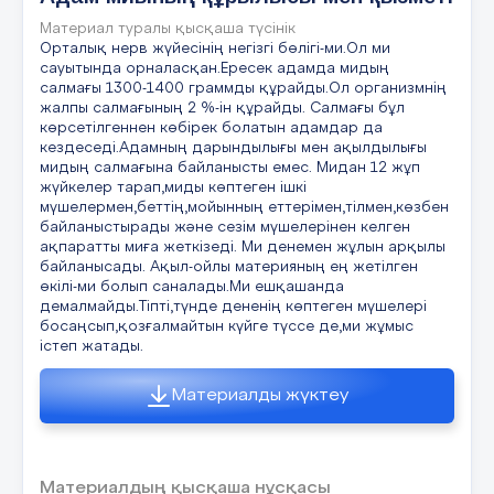
иесіне ұшырады.
Материал туралы қысқаша түсінік
Маркалары ЗКЛ2-16 және ЗКЛ2-
Е. Т.Морган
Орталық нерв жүйесінің негізгі бөлігі-ми.Ол ми
40 задвижкалары
сауытында орналасқан.Ересек адамда мидың
8. Генетиканың негізін салушы
салмағы 1300-1400 граммды құрайды.Ол организмнің
Затворы клинді, жылжымалы
А.К.Э.Коренс
жалпы салмағының 2 %-ін құрайды. Салмағы бұл
шпиндельді, фланецті ЗКЛ2-16 және
көрсетілгеннен көбірек болатын адамдар да
В.Г. Де Фриз
кездеседі.Адамның дарындылығы мен ақылдылығы
ЗКЛ2-40задвижкалары белсенді емес
Рефлексия
мидың салмағына байланысты емес. Мидан 12 жұп
ортадағы сұйықтық және газ тәрізді
жүйкелер тарап,миды көптеген ішкі
С.Г.Мендель
мұнай өнімдеріндебірінші орындалымы
«Жетістік ағашы» әдісі
мүшелермен,беттің,мойынның еттерімен,тілмен,көзбен
425°С дейін жұмысшы температурада, ал
байланыстырады және сезім мүшелерінен келген
D.Э.Чермак
екінші орындалымы белсенділігі бар
ақпаратты миға жеткізеді. Ми денемен жұлын арқылы
Мақсаты:
Oқушылар бүгінгі
байланысады. Ақыл-ойлы материяның ең жетілген
сұйықтық және газ тәрізді мұнай
қаншалықты мақсатқа жеткен
Е.Т.Морган
өкілі-ми болып саналады.Ми ешқашанда
өнімдерінде 600°С дейінгі жұмысшы
тақырып бойынша алған білі
демалмайды.Тіпті,түнде дененің көптеген мүшелері
Сабақтың
температурада жұмыс істеуге арналған.
босаңсып,қозғалмайтын күйге түссе де,ми жұмыс
9.Сәйкес емес екі хромосомалар арасындағы
деңгейін анықтау.
соңы
істеп жатады.
үлескілердің алмасуы
Оқушыларға даяарлаған пар
3 мниут
Материалды жүктеу
А.инверсия
таратылады.
В.бөліну
Өздерінің жұмысына талдау
С.транслокаци
Материалдың қысқаша нұсқасы